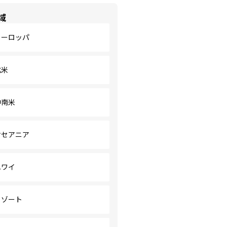
域
ヨーロッパ
北米
中南米
オセアニア
ハワイ
リゾート