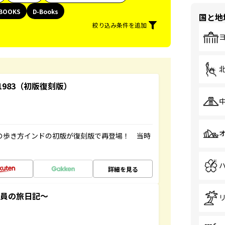
BOOKS
D-Books
国と地
絞り込み条件を追加
-1983（初版復刻版）
球の歩き方インドの初版が復刻版で再登場！ 当時
詳細を見る
社員の旅日記～