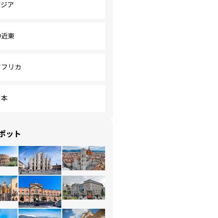
アジア
中近東
アフリカ
日本
ポット