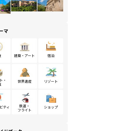
ーマ
食
建築・アート
宿泊
ト・
世界遺産
リゾート
戦
鉄道・
ビティ
ショップ
フライト