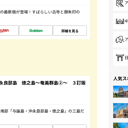
寺の最新版が登場！すばらしい古寺と御朱印の
詳細を見る
人気ス
永良部島 徳之島～奄美群島②～ ３訂版
島南部「与論島・沖永良部島・徳之島」の三島だ