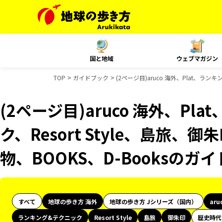
国と地域
ウェブマガジン
TOP
ガイドブック
(2ページ目)aruco 海外、Plat、ラン
(2ページ目)aruco 海外、Pl
ク、Resort Style、島旅、御
物、BOOKS、D-Booksのガ
すべて
地球の歩き方 海外
地球の歩き方 Jシリーズ（国内）
aru
ランキング&テクニック
Resort Style
島旅
御朱印
歴史時代