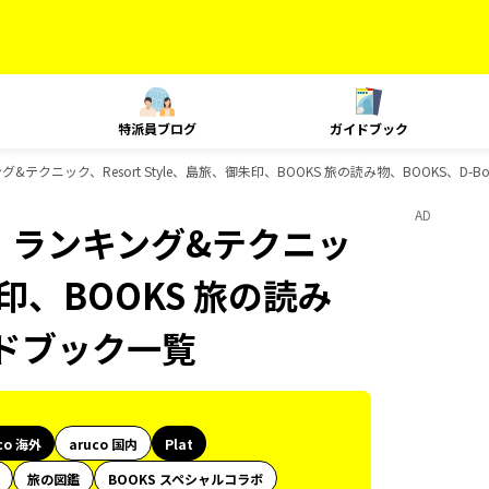
特派員ブログ
ガイドブック
キング&テクニック、Resort Style、島旅、御朱印、BOOKS 旅の読み物、BOOKS、D
AD
at、ランキング&テクニッ
朱印、BOOKS 旅の読み
イドブック一覧
co 海外
aruco 国内
Plat
旅の図鑑
BOOKS スペシャルコラボ