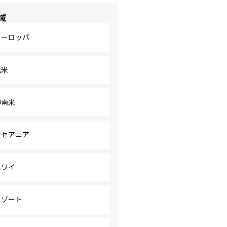
域
ヨーロッパ
北米
中南米
オセアニア
ハワイ
リゾート