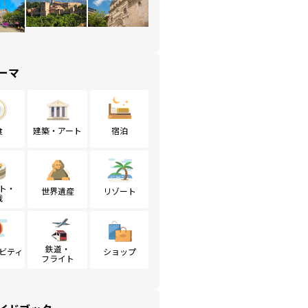
ーマ
食
建築・アート
宿泊
ト・
世界遺産
リゾート
戦
鉄道・
ビティ
ショップ
フライト