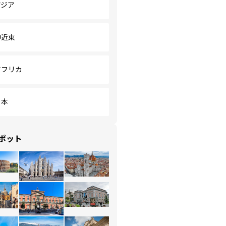
アジア
中近東
アフリカ
日本
ポット