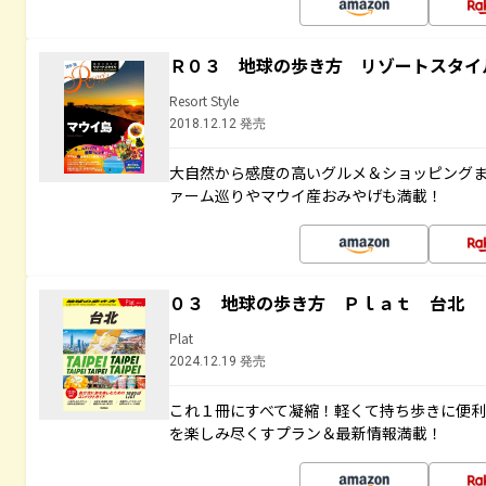
Ｒ０３ 地球の歩き方 リゾートスタイ
Resort Style
2018.12.12 発売
大自然から感度の高いグルメ＆ショッピング
ァーム巡りやマウイ産おみやげも満載！
０３ 地球の歩き方 Ｐｌａｔ 台北
Plat
2024.12.19 発売
これ１冊にすべて凝縮！軽くて持ち歩きに便
を楽しみ尽くすプラン＆最新情報満載！