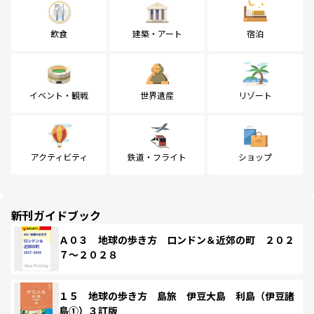
飲食
建築・アート
宿泊
イベント・観戦
世界遺産
リゾート
アクティビティ
鉄道・フライト
ショップ
新刊ガイドブック
Ａ０３ 地球の歩き方 ロンドン＆近郊の町 ２０２
７～２０２８
１５ 地球の歩き方 島旅 伊豆大島 利島（伊豆諸
島①）３訂版