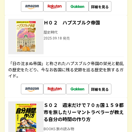
詳細を見る
Ｈ０２ ハプスブルク帝国
歴史時代
2025.09.18 発売
「日の沈まぬ帝国」と称されたハプスブルク帝国の栄光と動乱
の歴史をたどり、今なお各国に残る史跡を巡る歴史を旅するガ
イド。
詳細を見る
Ｓ０２ 週末だけで７０ヵ国１５９都
市を旅したリーマントラベラーが教え
る自分の時間の作り方
BOOKS 旅の読み物