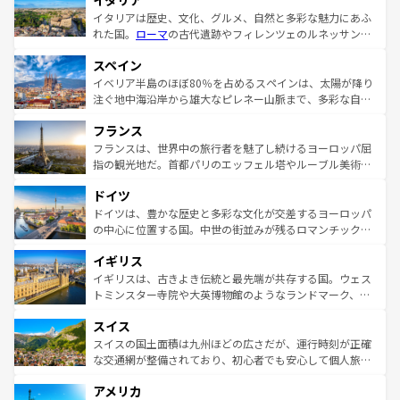
イタリア
イタリアは歴史、文化、グルメ、自然と多彩な魅力にあふ
れた国。
ローマ
の古代遺跡やフィレンツェのルネッサンス
美術、ヴェネツィアの運河など、歴史あるスポットはもち
スペイン
ろん、トスカーナの美しい田園風景やアマルフィ海岸の絶
景など、自然景観も見逃せない。観光の合間には、本場の
イベリア半島のほぼ80％を占めるスペインは、太陽が降り
ピザやパスタなど、絶品のイタリア料理を堪能することも
注ぐ地中海沿岸から雄大なピレネー山脈まで、多彩な自然
できる。朝目覚めてから夜眠るまで、すべての瞬間を楽し
と文化が詰まったヨーロッパ屈指の旅行先だ。多様な地域
フランス
ませてくれるイタリアで、忘れられない旅をしてみよう！
文化が根付くこの国では、情熱的なフラメンコ、熱気あふ
なお、新着のイタリア情報は
コンテンツ一覧
を参照してほ
れる闘牛、そして美味しいタパスが生活の一部となってい
フランスは、世界中の旅行者を魅了し続けるヨーロッパ屈
しい。
る。首都マドリードの洗練された雰囲気や、バルセロナの
指の観光地だ。首都パリのエッフェル塔やルーブル美術館
アートに溢れた街角から、地方では古代ローマ遺跡や中世
といった象徴的なスポットから、田舎町の古風な美しさま
ドイツ
の城塞都市、穏やかなビーチリゾートまで多彩な表情を見
で、幅広い魅力が詰まっている。華麗な宮殿、歴史的な大
せる。地方によって風土や気候が異なるスペインはその個
聖堂、美しいビーチ、そして豊かな自然が、訪れる者を心
ドイツは、豊かな歴史と多彩な文化が交差するヨーロッパ
性で訪れる人を魅了する。 なお、新着のスペイン情報は
コ
から魅了する。また、フランスは美食の国としても知ら
の中心に位置する国。中世の街並みが残るロマンチック街
ンテンツ一覧
を参照してほしい。
れ、フランス料理はユネスコ無形文化遺産にも登録されて
道から、未来を先取りするようなモダンな都市まで多様な
イギリス
いる。シャンパンの発祥地であるランス、プロヴァンスの
顔を持つこの国は、どこを歩いても飽きることがない。ベ
香り高いラベンダー畑など、多彩な楽しみ方が可能だ。さ
ルリンの文化的活気、バイエルン州のアルプスの絶景、そ
イギリスは、古きよき伝統と最先端が共存する国。ウェス
らに、パリ以外の地域にも魅力が溢れており、どの街角に
してライン川沿いのワイン畑といった風景は必見。ビール
トミンスター寺院や大英博物館のようなランドマーク、歴
も豊かな歴史と文化が息づいている。パリ以外の個性あふ
とソーセージを味わいながら地元の人と過ごす楽しい時間
史ある大学都市、美しい丘陵地帯や牧歌的な風景など、エ
れる地方に足を運ぶとそれぞれで全く異なる文化を体験で
スイス
は、お酒好きな人にはぜひ体験してほしい。 なお、新着の
リアごとに異なる魅力がある。また、優雅なアフタヌーン
きるだろう。 なお、新着のフランス情報は
コンテンツ一覧
ドイツ情報は
コンテンツ一覧
を参照してほしい。
ティー、ビール好きにはたまらない英国パブ、サッカー観
スイスの国土面積は九州ほどの広さだが、運行時刻が正確
を参照してほしい。
戦など、本場だからこそできる体験も豊富。イギリスを旅
な交通網が整備されており、初心者でも安心して個人旅行
して楽しみつくそう。 なお、新着のイギリス情報は
コンテ
を楽しめる。日本同様に時刻表どおりの旅が可能だ。中世
アメリカ
ンツ一覧
を参照してほしい。
の建物がそのまま残る町や、スイスならではのユニークな