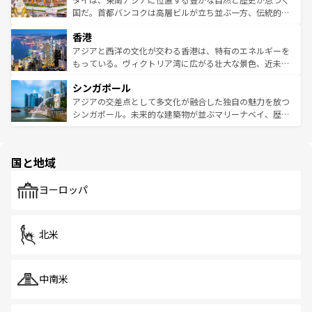
覧
を参照してほしい。
醸し出している。また、バラエティの豊かさとおいしさで
国だ。首都バンコクは高層ビルが立ち並ぶ一方、伝統的な
世界中の食通を魅了してやまないベトナム料理も魅力のひ
寺院や市場がいたるところに点在し、古きよき文化と現代
香港
とつ。フォーやバインミー、ベトナムコーヒーなどは、ぜ
の活気が交差している。北部ではチェンマイなどの山岳地
ひ現地で味わいたい。どの地域を訪れてもあたたかい人々
帯で自然と触れ合い、南部ではプーケットやクラビの美し
アジアと西洋の文化が交わる香港は、特有のエネルギーを
が旅行者を迎えてくれるので、きっと忘れられない旅にな
いビーチでリゾート気分を楽しむことができる。タイ料理
もっている。ヴィクトリア湾に広がる壮大な景色、近未来
るはずだ。 なお、新着のベトナム情報は
コンテンツ一覧
を
は世界的に有名で、屋台から高級レストランまで味覚を刺
的なアートスポット、そして歴史と現代が融合した町並
参照してほしい。
シンガポール
激する。気候は一年中温暖で、どの季節にも異なる楽しみ
み、どこを訪れても感動するはず。観光スポットが密集し
が待っている。親しみやすいタイの人々、仏教を中心とし
ており、効率よく見どころを回れるのも魅力。息をのむよ
アジアの交差点として多文化が融合した独自の魅力を放つ
た文化、そして多様な観光資源が、訪れる旅人を魅了し続
うな絶景から文化的な体験まで、香港を存分に楽しみ尽く
シンガポール。未来的な建築物が並ぶマリーナベイ、歴史
ける。 なお、新着のタイ情報は
コンテンツ一覧
を参照して
そう。 なお、新着の香港情報は
コンテンツ一覧
を参照して
と伝統を感じられるエスニックタウン、多数の緑豊かな公
ほしい。
ほしい。
園や自然保護区など、自然が調和した近代的な景観と文化
の多様性あふれるカラフルな町は、どこを歩いても新しい
国と地域
発見がある。さらに、治安のよさや充実した公共交通機関
も、旅行者にとっては魅力的なポイント。グルメも豊富
で、ホーカーズは地元の風情を楽しめる外せないスポット
ヨーロッパ
だ。訪れる人を飽きさせないシンガポールで、多様な魅力
を体感しよう。 なお、新着のシンガポール情報は
コンテン
ツ一覧
を参照してほしい。
北米
中南米