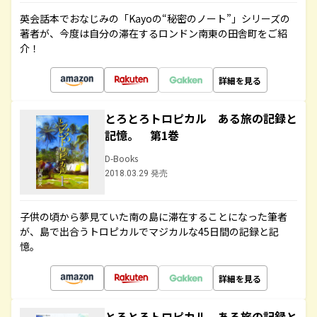
英会話本でおなじみの「Kayoの“秘密のノート”」シリーズの
著者が、今度は自分の滞在するロンドン南東の田舎町をご紹
介！
詳細を見る
とろとろトロピカル ある旅の記録と
記憶。 第1巻
D-Books
2018.03.29 発売
子供の頃から夢見ていた南の島に滞在することになった筆者
が、島で出合うトロピカルでマジカルな45日間の記録と記
憶。
詳細を見る
とろとろトロピカル ある旅の記録と