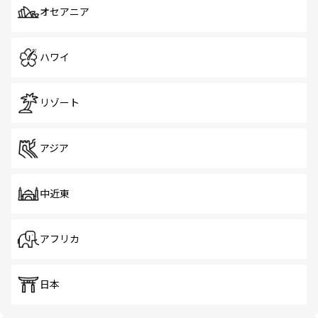
オセアニア
ハワイ
リゾート
アジア
中近東
アフリカ
日本