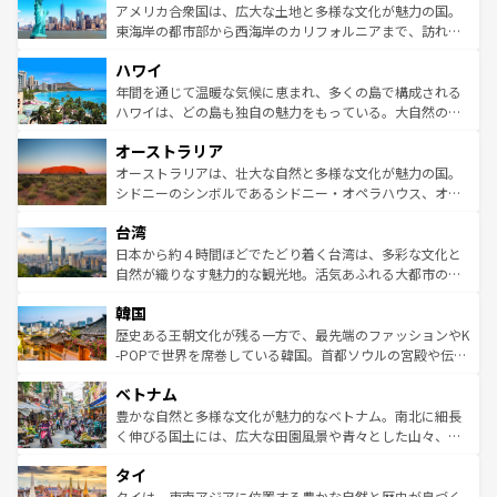
博物館もあり、アルプス観光だけでなく町歩きも満喫する
アメリカ合衆国は、広大な土地と多様な文化が魅力の国。
ことができる。国民の所得が高いため物価も高いが、旅行
東海岸の都市部から西海岸のカリフォルニアまで、訪れる
者向けの交通パス提供のサービスもあり、うまく活用すれ
場所ごとに異なる風景と体験が待っている。ニューヨーク
ハワイ
ば市内交通費無料で観光を楽しむこともできる。 なお、新
のような巨大都市は、観光、ショッピング、エンターテイ
着のスイス情報は
コンテンツ一覧
を参照してほしい。
ンメントが詰まった刺激的なスポットだ。一方、アメリカ
年間を通じて温暖な気候に恵まれ、多くの島で構成される
西部には大自然が広がり、グランドキャニオンやイエロー
ハワイは、どの島も独自の魅力をもっている。大自然の神
ストーン国立公園といった絶景が堪能できる。さらに、南
秘を感じたいなら、火山が生み出した壮大な景観を誇るハ
オーストラリア
部のニューオーリンズでは、音楽と美食が融合した独特の
ワイ島は見逃せない。また、定番の観光地といえばオアフ
文化が魅力。旅行者はアメリカの各地域で異なる魅力を楽
島だが、静かな自然を求めるならマウイ島やカウアイ島が
オーストラリアは、壮大な自然と多様な文化が魅力の国。
しみながら、その多様性と豊かな歴史を感じることができ
おすすめ。エメラルドグリーンに輝く海をはじめ、豊かな
シドニーのシンボルであるシドニー・オペラハウス、オー
るだろう。車でのロードトリップや列車の旅も、アメリカ
文化や歴史が息づいている。「アロハスピリット」と呼ば
ストラリア東海岸北部に広がる大サンゴ礁地帯グレートバ
ならではの贅沢な旅のスタイルだ。 なお、新着のアメリカ
台湾
れるおもてなしの心で訪れる人々を迎えてくれるハワイの
リアリーフや大陸中央部にそびえるウルル（エアーズロッ
情報は
コンテンツ一覧
を参照してほしい。
人々、おいしいローカルフードやハワイアンミュージッ
ク）、タスマニアの美しい原生林やケアンズの熱帯雨林な
日本から約４時間ほどでたどり着く台湾は、多彩な文化と
ク、伝統的なフラダンスなど、すべてがハワイの魅力を彩
ど、見どころがたくさん。また、カフェやワイン、オージ
自然が織りなす魅力的な観光地。活気あふれる大都市の台
っている。訪れるたびに新しい発見と感動が待っているハ
ービーフなどの食文化も豊かで、美味しいものであふれて
北やノスタルジックな町並みが人気な九份（ジォウフェ
ワイを、存分に味わってほしい。 なお、新着のハワイ情報
韓国
いる。アクティビティも充実しており、サーフィンやダイ
ン）、静ひつな山岳地帯である台湾東部など、都市の喧騒
は
コンテンツ一覧
を参照してほしい。
ビング、ハイキングなど、アウトドア好きにはたまらな
と山間の静けさが共存しており、訪れる人に新しい発見と
歴史ある王朝文化が残る一方で、最先端のファッションやK
い。オーストラリアの多彩な魅力を存分に味わいつくそ
驚きをもたらしてくれる。また、奥深い台湾の食文化も魅
-POPで世界を席巻している韓国。首都ソウルの宮殿や伝統
う。 なお、新着のオーストラリア情報は
コンテンツ一覧
を
力で、夜市などの屋台グルメから高級料理、ヘルシーで美
家屋が並ぶエリアでは韓国の歴史と文化に浸ることがで
参照してほしい。
ベトナム
容にもいいと評判のスイーツなど、バラエティ豊かな料理
き、地方に足を延ばせば四季折々の自然美を楽しむことが
が味わえる。 なお、新着の台湾情報は
コンテンツ一覧
を参
できる。そして、キムチや焼肉、絶品のストリートフード
豊かな自然と多様な文化が魅力的なベトナム。南北に細長
照してほしい。
まで、さまざまな韓国料理が待っている。夜には、韓国な
く伸びる国土には、広大な田園風景や青々とした山々、世
らではのナイトライフも堪能できる。あたたかいホスピタ
界遺産に登録された壮大な自然景観が点在し、都市部では
タイ
リティに包まれながら、韓国の多彩な魅力を心ゆくまで味
急速な発展と共に伝統が息づく。ハノイの古い町並みやホ
わってみてほしい。 なお、新着の韓国情報は
コンテンツ一
ーチミン市のフランス統治時代の建物も、独特の雰囲気を
タイは、東南アジアに位置する豊かな自然と歴史が息づく