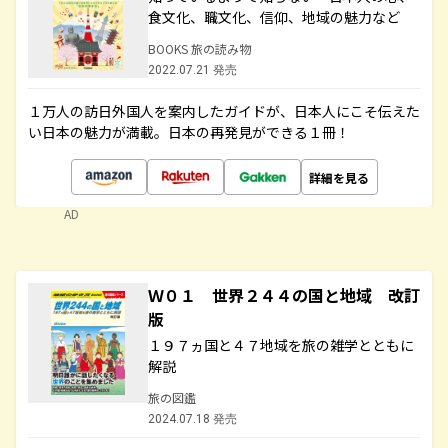
食文化、職文化、信仰、地域の魅力など
BOOKS 旅の読み物
2022.07.21 発売
１万人の訪日外国人を案内したガイドが、日本人にこそ伝えた
い日本の魅力が満載。日本の再発見ができる１冊！
詳細を見る
AD
Ｗ０１ 世界２４４の国と地域 改訂
版
１９７ヵ国と４７地域を旅の雑学とともに
解説
旅の図鑑
2024.07.18 発売