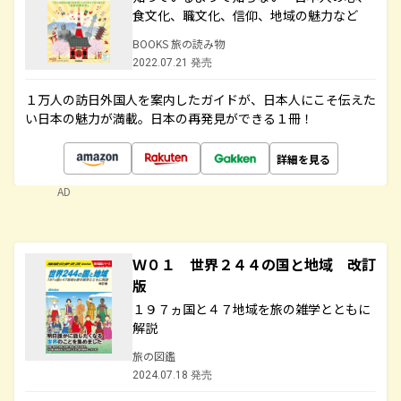
食文化、職文化、信仰、地域の魅力など
BOOKS 旅の読み物
2022.07.21 発売
１万人の訪日外国人を案内したガイドが、日本人にこそ伝えた
い日本の魅力が満載。日本の再発見ができる１冊！
詳細を見る
AD
Ｗ０１ 世界２４４の国と地域 改訂
版
１９７ヵ国と４７地域を旅の雑学とともに
解説
旅の図鑑
2024.07.18 発売