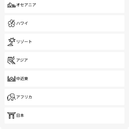
オセアニア
ハワイ
リゾート
アジア
中近東
アフリカ
日本