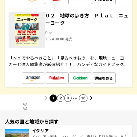
０２ 地球の歩き方 Ｐｌａｔ ニュ
ーヨーク
Plat
2024.08.08 発売
「ＮＹでやるべきこと」「見るべきもの」を、現地ニューヨー
カーと達人編集者が厳選紹介！！ ハンディなガイドブック。
詳細を見る
…
1
2
3
16
AD
AD
人気の国と地域から探す
イタリア
イタリアは歴史、文化、グルメ、自然と多彩な魅力にあふ