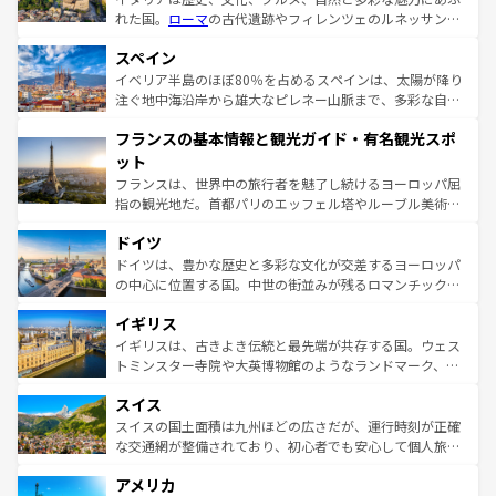
れた国。
ローマ
の古代遺跡やフィレンツェのルネッサンス
美術、ヴェネツィアの運河など、歴史あるスポットはもち
スペイン
ろん、トスカーナの美しい田園風景やアマルフィ海岸の絶
景など、自然景観も見逃せない。観光の合間には、本場の
イベリア半島のほぼ80％を占めるスペインは、太陽が降り
ピザやパスタなど、絶品のイタリア料理を堪能することも
注ぐ地中海沿岸から雄大なピレネー山脈まで、多彩な自然
できる。朝目覚めてから夜眠るまで、すべての瞬間を楽し
と文化が詰まったヨーロッパ屈指の旅行先だ。多様な地域
フランスの基本情報と観光ガイド・有名観光スポ
ませてくれるイタリアで、忘れられない旅をしてみよう！
文化が根付くこの国では、情熱的なフラメンコ、熱気あふ
なお、新着のイタリア情報は
コンテンツ一覧
を参照してほ
れる闘牛、そして美味しいタパスが生活の一部となってい
ット
しい。
る。首都マドリードの洗練された雰囲気や、バルセロナの
フランスは、世界中の旅行者を魅了し続けるヨーロッパ屈
アートに溢れた街角から、地方では古代ローマ遺跡や中世
指の観光地だ。首都パリのエッフェル塔やルーブル美術館
の城塞都市、穏やかなビーチリゾートまで多彩な表情を見
といった象徴的なスポットから、田舎町の古風な美しさま
せる。地方によって風土や気候が異なるスペインはその個
ドイツ
で、幅広い魅力が詰まっている。華麗な宮殿、歴史的な大
性で訪れる人を魅了する。 なお、新着のスペイン情報は
コ
聖堂、美しいビーチ、そして豊かな自然が、訪れる者を心
ドイツは、豊かな歴史と多彩な文化が交差するヨーロッパ
ンテンツ一覧
を参照してほしい。
から魅了する。また、フランスは美食の国としても知ら
の中心に位置する国。中世の街並みが残るロマンチック街
れ、フランス料理はユネスコ無形文化遺産にも登録されて
道から、未来を先取りするようなモダンな都市まで多様な
イギリス
いる。シャンパンの発祥地であるランス、プロヴァンスの
顔を持つこの国は、どこを歩いても飽きることがない。ベ
香り高いラベンダー畑など、多彩な楽しみ方が可能だ。さ
ルリンの文化的活気、バイエルン州のアルプスの絶景、そ
イギリスは、古きよき伝統と最先端が共存する国。ウェス
らに、パリ以外の地域にも魅力が溢れており、どの街角に
してライン川沿いのワイン畑といった風景は必見。ビール
トミンスター寺院や大英博物館のようなランドマーク、歴
も豊かな歴史と文化が息づいている。パリ以外の個性あふ
とソーセージを味わいながら地元の人と過ごす楽しい時間
史ある大学都市、美しい丘陵地帯や牧歌的な風景など、エ
れる地方に足を運ぶとそれぞれで全く異なる文化を体験で
スイス
は、お酒好きな人にはぜひ体験してほしい。 なお、新着の
リアごとに異なる魅力がある。また、優雅なアフタヌーン
きるだろう。 なお、新着のフランス情報は
コンテンツ一覧
ドイツ情報は
コンテンツ一覧
を参照してほしい。
ティー、ビール好きにはたまらない英国パブ、サッカー観
スイスの国土面積は九州ほどの広さだが、運行時刻が正確
を参照してほしい。
戦など、本場だからこそできる体験も豊富。イギリスを旅
な交通網が整備されており、初心者でも安心して個人旅行
して楽しみつくそう。 なお、新着のイギリス情報は
コンテ
を楽しめる。日本同様に時刻表どおりの旅が可能だ。中世
アメリカ
ンツ一覧
を参照してほしい。
の建物がそのまま残る町や、スイスならではのユニークな