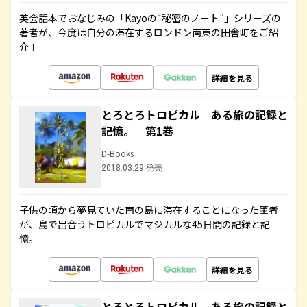
英会話本でおなじみの「Kayoの“秘密のノート”」シリーズの
著者が、今度は自分の滞在するロンドン南東の田舎町をご紹
介！
詳細を見る
とろとろトロピカル ある旅の記録と
記憶。 第1巻
D-Books
2018.03.29 発売
子供の頃から夢見ていた南の島に滞在することになった筆者
が、島で出合うトロピカルでマジカルな45日間の記録と記
憶。
詳細を見る
とろとろトロピカル ある旅の記録と