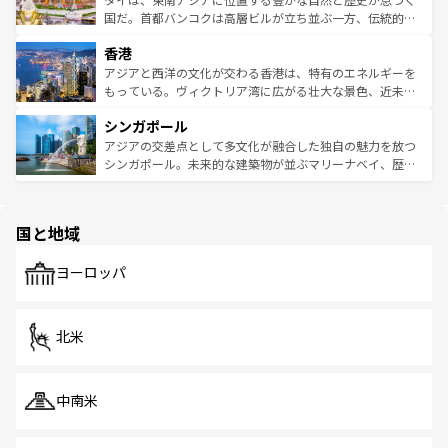
覧
を参照してほしい。
醸し出している。また、バラエティの豊かさとおいしさで
国だ。首都バンコクは高層ビルが立ち並ぶ一方、伝統的な
世界中の食通を魅了してやまないベトナム料理も魅力のひ
寺院や市場がいたるところに点在し、古きよき文化と現代
香港
とつ。フォーやバインミー、ベトナムコーヒーなどは、ぜ
の活気が交差している。北部ではチェンマイなどの山岳地
ひ現地で味わいたい。どの地域を訪れてもあたたかい人々
帯で自然と触れ合い、南部ではプーケットやクラビの美し
アジアと西洋の文化が交わる香港は、特有のエネルギーを
が旅行者を迎えてくれるので、きっと忘れられない旅にな
いビーチでリゾート気分を楽しむことができる。タイ料理
もっている。ヴィクトリア湾に広がる壮大な景色、近未来
るはずだ。 なお、新着のベトナム情報は
コンテンツ一覧
を
は世界的に有名で、屋台から高級レストランまで味覚を刺
的なアートスポット、そして歴史と現代が融合した町並
参照してほしい。
シンガポール
激する。気候は一年中温暖で、どの季節にも異なる楽しみ
み、どこを訪れても感動するはず。観光スポットが密集し
が待っている。親しみやすいタイの人々、仏教を中心とし
ており、効率よく見どころを回れるのも魅力。息をのむよ
アジアの交差点として多文化が融合した独自の魅力を放つ
た文化、そして多様な観光資源が、訪れる旅人を魅了し続
うな絶景から文化的な体験まで、香港を存分に楽しみ尽く
シンガポール。未来的な建築物が並ぶマリーナベイ、歴史
ける。 なお、新着のタイ情報は
コンテンツ一覧
を参照して
そう。 なお、新着の香港情報は
コンテンツ一覧
を参照して
と伝統を感じられるエスニックタウン、多数の緑豊かな公
ほしい。
ほしい。
園や自然保護区など、自然が調和した近代的な景観と文化
の多様性あふれるカラフルな町は、どこを歩いても新しい
国と地域
発見がある。さらに、治安のよさや充実した公共交通機関
も、旅行者にとっては魅力的なポイント。グルメも豊富
で、ホーカーズは地元の風情を楽しめる外せないスポット
ヨーロッパ
だ。訪れる人を飽きさせないシンガポールで、多様な魅力
を体感しよう。 なお、新着のシンガポール情報は
コンテン
ツ一覧
を参照してほしい。
北米
中南米