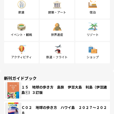
飲食
建築・アート
宿泊
イベント・観戦
世界遺産
リゾート
アクティビティ
鉄道・フライト
ショップ
新刊ガイドブック
１５ 地球の歩き方 島旅 伊豆大島 利島（伊豆諸
島①）３訂版
Ｃ０２ 地球の歩き方 ハワイ島 ２０２７～２０２
８