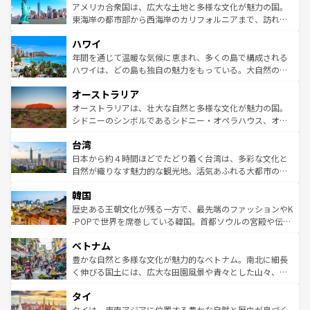
博物館もあり、アルプス観光だけでなく町歩きも満喫する
アメリカ合衆国は、広大な土地と多様な文化が魅力の国。
ことができる。国民の所得が高いため物価も高いが、旅行
東海岸の都市部から西海岸のカリフォルニアまで、訪れる
者向けの交通パス提供のサービスもあり、うまく活用すれ
場所ごとに異なる風景と体験が待っている。ニューヨーク
ハワイ
ば市内交通費無料で観光を楽しむこともできる。 なお、新
のような巨大都市は、観光、ショッピング、エンターテイ
着のスイス情報は
コンテンツ一覧
を参照してほしい。
ンメントが詰まった刺激的なスポットだ。一方、アメリカ
年間を通じて温暖な気候に恵まれ、多くの島で構成される
西部には大自然が広がり、グランドキャニオンやイエロー
ハワイは、どの島も独自の魅力をもっている。大自然の神
ストーン国立公園といった絶景が堪能できる。さらに、南
秘を感じたいなら、火山が生み出した壮大な景観を誇るハ
オーストラリア
部のニューオーリンズでは、音楽と美食が融合した独特の
ワイ島は見逃せない。また、定番の観光地といえばオアフ
文化が魅力。旅行者はアメリカの各地域で異なる魅力を楽
島だが、静かな自然を求めるならマウイ島やカウアイ島が
オーストラリアは、壮大な自然と多様な文化が魅力の国。
しみながら、その多様性と豊かな歴史を感じることができ
おすすめ。エメラルドグリーンに輝く海をはじめ、豊かな
シドニーのシンボルであるシドニー・オペラハウス、オー
るだろう。車でのロードトリップや列車の旅も、アメリカ
文化や歴史が息づいている。「アロハスピリット」と呼ば
ストラリア東海岸北部に広がる大サンゴ礁地帯グレートバ
ならではの贅沢な旅のスタイルだ。 なお、新着のアメリカ
台湾
れるおもてなしの心で訪れる人々を迎えてくれるハワイの
リアリーフや大陸中央部にそびえるウルル（エアーズロッ
情報は
コンテンツ一覧
を参照してほしい。
人々、おいしいローカルフードやハワイアンミュージッ
ク）、タスマニアの美しい原生林やケアンズの熱帯雨林な
日本から約４時間ほどでたどり着く台湾は、多彩な文化と
ク、伝統的なフラダンスなど、すべてがハワイの魅力を彩
ど、見どころがたくさん。また、カフェやワイン、オージ
自然が織りなす魅力的な観光地。活気あふれる大都市の台
っている。訪れるたびに新しい発見と感動が待っているハ
ービーフなどの食文化も豊かで、美味しいものであふれて
北やノスタルジックな町並みが人気な九份（ジォウフェ
ワイを、存分に味わってほしい。 なお、新着のハワイ情報
韓国
いる。アクティビティも充実しており、サーフィンやダイ
ン）、静ひつな山岳地帯である台湾東部など、都市の喧騒
は
コンテンツ一覧
を参照してほしい。
ビング、ハイキングなど、アウトドア好きにはたまらな
と山間の静けさが共存しており、訪れる人に新しい発見と
歴史ある王朝文化が残る一方で、最先端のファッションやK
い。オーストラリアの多彩な魅力を存分に味わいつくそ
驚きをもたらしてくれる。また、奥深い台湾の食文化も魅
-POPで世界を席巻している韓国。首都ソウルの宮殿や伝統
う。 なお、新着のオーストラリア情報は
コンテンツ一覧
を
力で、夜市などの屋台グルメから高級料理、ヘルシーで美
家屋が並ぶエリアでは韓国の歴史と文化に浸ることがで
参照してほしい。
ベトナム
容にもいいと評判のスイーツなど、バラエティ豊かな料理
き、地方に足を延ばせば四季折々の自然美を楽しむことが
が味わえる。 なお、新着の台湾情報は
コンテンツ一覧
を参
できる。そして、キムチや焼肉、絶品のストリートフード
豊かな自然と多様な文化が魅力的なベトナム。南北に細長
照してほしい。
まで、さまざまな韓国料理が待っている。夜には、韓国な
く伸びる国土には、広大な田園風景や青々とした山々、世
らではのナイトライフも堪能できる。あたたかいホスピタ
界遺産に登録された壮大な自然景観が点在し、都市部では
タイ
リティに包まれながら、韓国の多彩な魅力を心ゆくまで味
急速な発展と共に伝統が息づく。ハノイの古い町並みやホ
わってみてほしい。 なお、新着の韓国情報は
コンテンツ一
ーチミン市のフランス統治時代の建物も、独特の雰囲気を
タイは、東南アジアに位置する豊かな自然と歴史が息づく