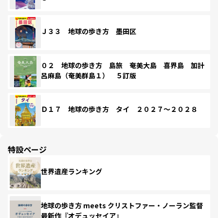
Ｊ３３ 地球の歩き方 墨田区
０２ 地球の歩き方 島旅 奄美大島 喜界島 加計
呂麻島（奄美群島１） ５訂版
Ｄ１７ 地球の歩き方 タイ ２０２７～２０２８
特設ページ
世界遺産ランキング
地球の歩き方 meets クリストファー・ノーラン監督
最新作『オデュッセイア』