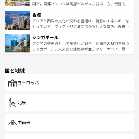
覧
を参照してほしい。
醸し出している。また、バラエティの豊かさとおいしさで
国だ。首都バンコクは高層ビルが立ち並ぶ一方、伝統的な
世界中の食通を魅了してやまないベトナム料理も魅力のひ
寺院や市場がいたるところに点在し、古きよき文化と現代
香港
とつ。フォーやバインミー、ベトナムコーヒーなどは、ぜ
の活気が交差している。北部ではチェンマイなどの山岳地
ひ現地で味わいたい。どの地域を訪れてもあたたかい人々
帯で自然と触れ合い、南部ではプーケットやクラビの美し
アジアと西洋の文化が交わる香港は、特有のエネルギーを
が旅行者を迎えてくれるので、きっと忘れられない旅にな
いビーチでリゾート気分を楽しむことができる。タイ料理
もっている。ヴィクトリア湾に広がる壮大な景色、近未来
るはずだ。 なお、新着のベトナム情報は
コンテンツ一覧
を
は世界的に有名で、屋台から高級レストランまで味覚を刺
的なアートスポット、そして歴史と現代が融合した町並
参照してほしい。
シンガポール
激する。気候は一年中温暖で、どの季節にも異なる楽しみ
み、どこを訪れても感動するはず。観光スポットが密集し
が待っている。親しみやすいタイの人々、仏教を中心とし
ており、効率よく見どころを回れるのも魅力。息をのむよ
アジアの交差点として多文化が融合した独自の魅力を放つ
た文化、そして多様な観光資源が、訪れる旅人を魅了し続
うな絶景から文化的な体験まで、香港を存分に楽しみ尽く
シンガポール。未来的な建築物が並ぶマリーナベイ、歴史
ける。 なお、新着のタイ情報は
コンテンツ一覧
を参照して
そう。 なお、新着の香港情報は
コンテンツ一覧
を参照して
と伝統を感じられるエスニックタウン、多数の緑豊かな公
ほしい。
ほしい。
園や自然保護区など、自然が調和した近代的な景観と文化
の多様性あふれるカラフルな町は、どこを歩いても新しい
国と地域
発見がある。さらに、治安のよさや充実した公共交通機関
も、旅行者にとっては魅力的なポイント。グルメも豊富
で、ホーカーズは地元の風情を楽しめる外せないスポット
ヨーロッパ
だ。訪れる人を飽きさせないシンガポールで、多様な魅力
を体感しよう。 なお、新着のシンガポール情報は
コンテン
ツ一覧
を参照してほしい。
北米
中南米