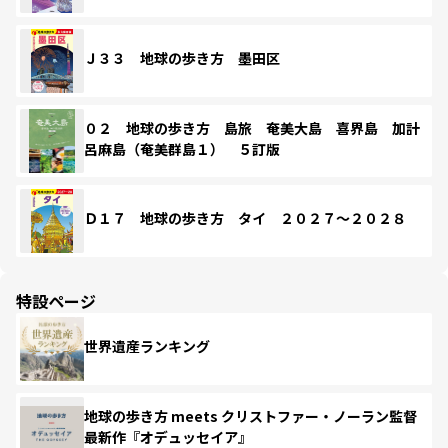
Ｊ３３ 地球の歩き方 墨田区
０２ 地球の歩き方 島旅 奄美大島 喜界島 加計
呂麻島（奄美群島１） ５訂版
Ｄ１７ 地球の歩き方 タイ ２０２７～２０２８
特設ページ
世界遺産ランキング
地球の歩き方 meets クリストファー・ノーラン監督
最新作『オデュッセイア』