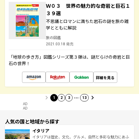
Ｗ０３ 世界の魅力的な奇岩と巨石１
３９選
不思議とロマンに満ちた岩石の謎を旅の雑
学とともに解説
旅の図鑑
2021.03.18 発売
「地球の歩き方」図鑑シリーズ第３弾は、謎だらけの奇岩と巨
石の世界！
詳細を見る
…
1
2
3
13
AD
AD
人気の国と地域から探す
イタリア
イタリアは歴史、文化、グルメ、自然と多彩な魅力にあふ