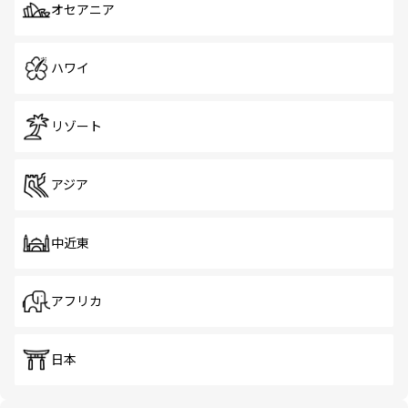
オセアニア
ハワイ
リゾート
アジア
中近東
アフリカ
日本