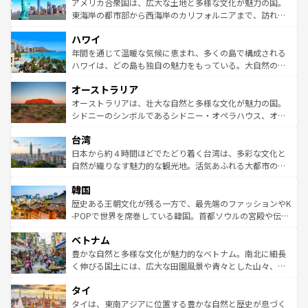
博物館もあり、アルプス観光だけでなく町歩きも満喫する
アメリカ合衆国は、広大な土地と多様な文化が魅力の国。
ことができる。国民の所得が高いため物価も高いが、旅行
東海岸の都市部から西海岸のカリフォルニアまで、訪れる
者向けの交通パス提供のサービスもあり、うまく活用すれ
場所ごとに異なる風景と体験が待っている。ニューヨーク
ハワイ
ば市内交通費無料で観光を楽しむこともできる。 なお、新
のような巨大都市は、観光、ショッピング、エンターテイ
着のスイス情報は
コンテンツ一覧
を参照してほしい。
ンメントが詰まった刺激的なスポットだ。一方、アメリカ
年間を通じて温暖な気候に恵まれ、多くの島で構成される
西部には大自然が広がり、グランドキャニオンやイエロー
ハワイは、どの島も独自の魅力をもっている。大自然の神
ストーン国立公園といった絶景が堪能できる。さらに、南
秘を感じたいなら、火山が生み出した壮大な景観を誇るハ
オーストラリア
部のニューオーリンズでは、音楽と美食が融合した独特の
ワイ島は見逃せない。また、定番の観光地といえばオアフ
文化が魅力。旅行者はアメリカの各地域で異なる魅力を楽
島だが、静かな自然を求めるならマウイ島やカウアイ島が
オーストラリアは、壮大な自然と多様な文化が魅力の国。
しみながら、その多様性と豊かな歴史を感じることができ
おすすめ。エメラルドグリーンに輝く海をはじめ、豊かな
シドニーのシンボルであるシドニー・オペラハウス、オー
るだろう。車でのロードトリップや列車の旅も、アメリカ
文化や歴史が息づいている。「アロハスピリット」と呼ば
ストラリア東海岸北部に広がる大サンゴ礁地帯グレートバ
ならではの贅沢な旅のスタイルだ。 なお、新着のアメリカ
台湾
れるおもてなしの心で訪れる人々を迎えてくれるハワイの
リアリーフや大陸中央部にそびえるウルル（エアーズロッ
情報は
コンテンツ一覧
を参照してほしい。
人々、おいしいローカルフードやハワイアンミュージッ
ク）、タスマニアの美しい原生林やケアンズの熱帯雨林な
日本から約４時間ほどでたどり着く台湾は、多彩な文化と
ク、伝統的なフラダンスなど、すべてがハワイの魅力を彩
ど、見どころがたくさん。また、カフェやワイン、オージ
自然が織りなす魅力的な観光地。活気あふれる大都市の台
っている。訪れるたびに新しい発見と感動が待っているハ
ービーフなどの食文化も豊かで、美味しいものであふれて
北やノスタルジックな町並みが人気な九份（ジォウフェ
ワイを、存分に味わってほしい。 なお、新着のハワイ情報
韓国
いる。アクティビティも充実しており、サーフィンやダイ
ン）、静ひつな山岳地帯である台湾東部など、都市の喧騒
は
コンテンツ一覧
を参照してほしい。
ビング、ハイキングなど、アウトドア好きにはたまらな
と山間の静けさが共存しており、訪れる人に新しい発見と
歴史ある王朝文化が残る一方で、最先端のファッションやK
い。オーストラリアの多彩な魅力を存分に味わいつくそ
驚きをもたらしてくれる。また、奥深い台湾の食文化も魅
-POPで世界を席巻している韓国。首都ソウルの宮殿や伝統
う。 なお、新着のオーストラリア情報は
コンテンツ一覧
を
力で、夜市などの屋台グルメから高級料理、ヘルシーで美
家屋が並ぶエリアでは韓国の歴史と文化に浸ることがで
参照してほしい。
ベトナム
容にもいいと評判のスイーツなど、バラエティ豊かな料理
き、地方に足を延ばせば四季折々の自然美を楽しむことが
が味わえる。 なお、新着の台湾情報は
コンテンツ一覧
を参
できる。そして、キムチや焼肉、絶品のストリートフード
豊かな自然と多様な文化が魅力的なベトナム。南北に細長
照してほしい。
まで、さまざまな韓国料理が待っている。夜には、韓国な
く伸びる国土には、広大な田園風景や青々とした山々、世
らではのナイトライフも堪能できる。あたたかいホスピタ
界遺産に登録された壮大な自然景観が点在し、都市部では
タイ
リティに包まれながら、韓国の多彩な魅力を心ゆくまで味
急速な発展と共に伝統が息づく。ハノイの古い町並みやホ
わってみてほしい。 なお、新着の韓国情報は
コンテンツ一
ーチミン市のフランス統治時代の建物も、独特の雰囲気を
タイは、東南アジアに位置する豊かな自然と歴史が息づく