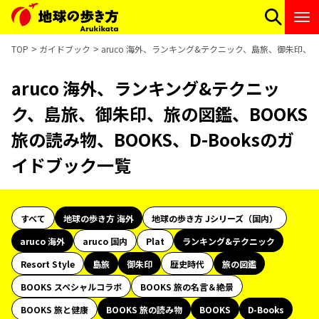
TOP
ガイドブック
aruco 海外、ランキング&テクニック、島旅、御朱印、旅の
aruco 海外、ランキング&テクニッ
ク、島旅、御朱印、旅の図鑑、BOOKS
旅の読み物、BOOKS、D-Booksのガ
イドブック一覧
すべて
地球の歩き方 海外
地球の歩き方 Jシリーズ（国内）
aruco 海外
aruco 国内
Plat
ランキング&テクニック
Resort Style
島旅
御朱印
歴史時代
旅の図鑑
BOOKS スペシャルコラボ
BOOKS 旅の名言＆絶景
BOOKS 旅と健康
BOOKS 旅の読み物
BOOKS
D-Books