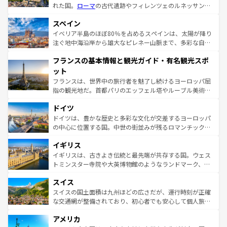
れた国。
ローマ
の古代遺跡やフィレンツェのルネッサンス
美術、ヴェネツィアの運河など、歴史あるスポットはもち
スペイン
ろん、トスカーナの美しい田園風景やアマルフィ海岸の絶
景など、自然景観も見逃せない。観光の合間には、本場の
イベリア半島のほぼ80％を占めるスペインは、太陽が降り
ピザやパスタなど、絶品のイタリア料理を堪能することも
注ぐ地中海沿岸から雄大なピレネー山脈まで、多彩な自然
できる。朝目覚めてから夜眠るまで、すべての瞬間を楽し
と文化が詰まったヨーロッパ屈指の旅行先だ。多様な地域
フランスの基本情報と観光ガイド・有名観光スポ
ませてくれるイタリアで、忘れられない旅をしてみよう！
文化が根付くこの国では、情熱的なフラメンコ、熱気あふ
なお、新着のイタリア情報は
コンテンツ一覧
を参照してほ
れる闘牛、そして美味しいタパスが生活の一部となってい
ット
しい。
る。首都マドリードの洗練された雰囲気や、バルセロナの
フランスは、世界中の旅行者を魅了し続けるヨーロッパ屈
アートに溢れた街角から、地方では古代ローマ遺跡や中世
指の観光地だ。首都パリのエッフェル塔やルーブル美術館
の城塞都市、穏やかなビーチリゾートまで多彩な表情を見
といった象徴的なスポットから、田舎町の古風な美しさま
せる。地方によって風土や気候が異なるスペインはその個
ドイツ
で、幅広い魅力が詰まっている。華麗な宮殿、歴史的な大
性で訪れる人を魅了する。 なお、新着のスペイン情報は
コ
聖堂、美しいビーチ、そして豊かな自然が、訪れる者を心
ドイツは、豊かな歴史と多彩な文化が交差するヨーロッパ
ンテンツ一覧
を参照してほしい。
から魅了する。また、フランスは美食の国としても知ら
の中心に位置する国。中世の街並みが残るロマンチック街
れ、フランス料理はユネスコ無形文化遺産にも登録されて
道から、未来を先取りするようなモダンな都市まで多様な
イギリス
いる。シャンパンの発祥地であるランス、プロヴァンスの
顔を持つこの国は、どこを歩いても飽きることがない。ベ
香り高いラベンダー畑など、多彩な楽しみ方が可能だ。さ
ルリンの文化的活気、バイエルン州のアルプスの絶景、そ
イギリスは、古きよき伝統と最先端が共存する国。ウェス
らに、パリ以外の地域にも魅力が溢れており、どの街角に
してライン川沿いのワイン畑といった風景は必見。ビール
トミンスター寺院や大英博物館のようなランドマーク、歴
も豊かな歴史と文化が息づいている。パリ以外の個性あふ
とソーセージを味わいながら地元の人と過ごす楽しい時間
史ある大学都市、美しい丘陵地帯や牧歌的な風景など、エ
れる地方に足を運ぶとそれぞれで全く異なる文化を体験で
スイス
は、お酒好きな人にはぜひ体験してほしい。 なお、新着の
リアごとに異なる魅力がある。また、優雅なアフタヌーン
きるだろう。 なお、新着のフランス情報は
コンテンツ一覧
ドイツ情報は
コンテンツ一覧
を参照してほしい。
ティー、ビール好きにはたまらない英国パブ、サッカー観
スイスの国土面積は九州ほどの広さだが、運行時刻が正確
を参照してほしい。
戦など、本場だからこそできる体験も豊富。イギリスを旅
な交通網が整備されており、初心者でも安心して個人旅行
して楽しみつくそう。 なお、新着のイギリス情報は
コンテ
を楽しめる。日本同様に時刻表どおりの旅が可能だ。中世
アメリカ
ンツ一覧
を参照してほしい。
の建物がそのまま残る町や、スイスならではのユニークな