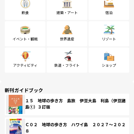
飲食
建築・アート
宿泊
イベント・観戦
世界遺産
リゾート
アクティビティ
鉄道・フライト
ショップ
新刊ガイドブック
１５ 地球の歩き方 島旅 伊豆大島 利島（伊豆諸
島①）３訂版
Ｃ０２ 地球の歩き方 ハワイ島 ２０２７～２０２
８