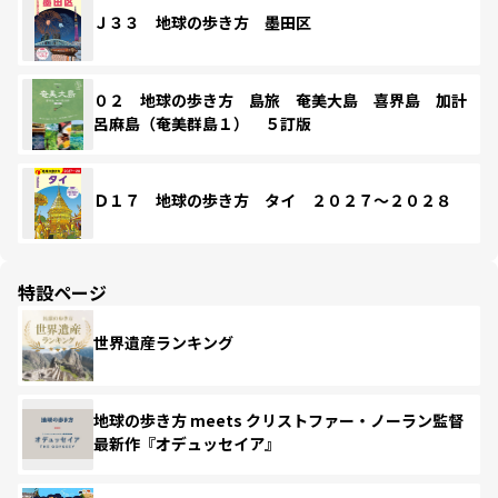
Ｊ３３ 地球の歩き方 墨田区
０２ 地球の歩き方 島旅 奄美大島 喜界島 加計
呂麻島（奄美群島１） ５訂版
Ｄ１７ 地球の歩き方 タイ ２０２７～２０２８
特設ページ
世界遺産ランキング
地球の歩き方 meets クリストファー・ノーラン監督
最新作『オデュッセイア』