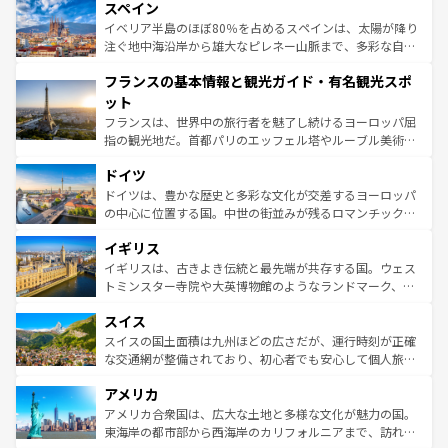
スペイン
ろん、トスカーナの美しい田園風景やアマルフィ海岸の絶
景など、自然景観も見逃せない。観光の合間には、本場の
イベリア半島のほぼ80％を占めるスペインは、太陽が降り
ピザやパスタなど、絶品のイタリア料理を堪能することも
注ぐ地中海沿岸から雄大なピレネー山脈まで、多彩な自然
できる。朝目覚めてから夜眠るまで、すべての瞬間を楽し
と文化が詰まったヨーロッパ屈指の旅行先だ。多様な地域
フランスの基本情報と観光ガイド・有名観光スポ
ませてくれるイタリアで、忘れられない旅をしてみよう！
文化が根付くこの国では、情熱的なフラメンコ、熱気あふ
なお、新着のイタリア情報は
コンテンツ一覧
を参照してほ
れる闘牛、そして美味しいタパスが生活の一部となってい
ット
しい。
る。首都マドリードの洗練された雰囲気や、バルセロナの
フランスは、世界中の旅行者を魅了し続けるヨーロッパ屈
アートに溢れた街角から、地方では古代ローマ遺跡や中世
指の観光地だ。首都パリのエッフェル塔やルーブル美術館
の城塞都市、穏やかなビーチリゾートまで多彩な表情を見
といった象徴的なスポットから、田舎町の古風な美しさま
せる。地方によって風土や気候が異なるスペインはその個
ドイツ
で、幅広い魅力が詰まっている。華麗な宮殿、歴史的な大
性で訪れる人を魅了する。 なお、新着のスペイン情報は
コ
聖堂、美しいビーチ、そして豊かな自然が、訪れる者を心
ドイツは、豊かな歴史と多彩な文化が交差するヨーロッパ
ンテンツ一覧
を参照してほしい。
から魅了する。また、フランスは美食の国としても知ら
の中心に位置する国。中世の街並みが残るロマンチック街
れ、フランス料理はユネスコ無形文化遺産にも登録されて
道から、未来を先取りするようなモダンな都市まで多様な
イギリス
いる。シャンパンの発祥地であるランス、プロヴァンスの
顔を持つこの国は、どこを歩いても飽きることがない。ベ
香り高いラベンダー畑など、多彩な楽しみ方が可能だ。さ
ルリンの文化的活気、バイエルン州のアルプスの絶景、そ
イギリスは、古きよき伝統と最先端が共存する国。ウェス
らに、パリ以外の地域にも魅力が溢れており、どの街角に
してライン川沿いのワイン畑といった風景は必見。ビール
トミンスター寺院や大英博物館のようなランドマーク、歴
も豊かな歴史と文化が息づいている。パリ以外の個性あふ
とソーセージを味わいながら地元の人と過ごす楽しい時間
史ある大学都市、美しい丘陵地帯や牧歌的な風景など、エ
れる地方に足を運ぶとそれぞれで全く異なる文化を体験で
スイス
は、お酒好きな人にはぜひ体験してほしい。 なお、新着の
リアごとに異なる魅力がある。また、優雅なアフタヌーン
きるだろう。 なお、新着のフランス情報は
コンテンツ一覧
ドイツ情報は
コンテンツ一覧
を参照してほしい。
ティー、ビール好きにはたまらない英国パブ、サッカー観
スイスの国土面積は九州ほどの広さだが、運行時刻が正確
を参照してほしい。
戦など、本場だからこそできる体験も豊富。イギリスを旅
な交通網が整備されており、初心者でも安心して個人旅行
して楽しみつくそう。 なお、新着のイギリス情報は
コンテ
を楽しめる。日本同様に時刻表どおりの旅が可能だ。中世
アメリカ
ンツ一覧
を参照してほしい。
の建物がそのまま残る町や、スイスならではのユニークな
博物館もあり、アルプス観光だけでなく町歩きも満喫する
アメリカ合衆国は、広大な土地と多様な文化が魅力の国。
ことができる。国民の所得が高いため物価も高いが、旅行
東海岸の都市部から西海岸のカリフォルニアまで、訪れる