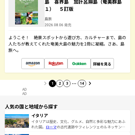
島 喜界島 加計呂麻島（奄美群島
１） ５訂版
島旅
2026.08.06 発売
ようこそ！ 絶景スポットから遊び方、カルチャーまで、島の
人たちが教えてくれた奄美大島の魅力を1冊に凝縮。さあ、島
旅へ。
詳細を見る
…
1
2
3
14
AD
AD
人気の国と地域から探す
イタリア
イタリアは歴史、文化、グルメ、自然と多彩な魅力にあふ
れた国。
ローマ
の古代遺跡やフィレンツェのルネッサンス
美術、ヴェネツィアの運河など、歴史あるスポットはもち