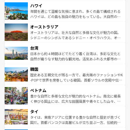
者向けの交通パス提供のサービスもあり、うまく活用すれ
場所ごとに異なる風景と体験が待っている。ニューヨーク
ハワイ
ば市内交通費無料で観光を楽しむこともできる。 なお、新
のような巨大都市は、観光、ショッピング、エンターテイ
着のスイス情報は
コンテンツ一覧
を参照してほしい。
ンメントが詰まった刺激的なスポットだ。一方、アメリカ
年間を通じて温暖な気候に恵まれ、多くの島で構成される
西部には大自然が広がり、グランドキャニオンやイエロー
ハワイは、どの島も独自の魅力をもっている。大自然の神
ストーン国立公園といった絶景が堪能できる。さらに、南
秘を感じたいなら、火山が生み出した壮大な景観を誇るハ
オーストラリア
部のニューオーリンズでは、音楽と美食が融合した独特の
ワイ島は見逃せない。また、定番の観光地といえばオアフ
文化が魅力。旅行者はアメリカの各地域で異なる魅力を楽
島だが、静かな自然を求めるならマウイ島やカウアイ島が
オーストラリアは、壮大な自然と多様な文化が魅力の国。
しみながら、その多様性と豊かな歴史を感じることができ
おすすめ。エメラルドグリーンに輝く海をはじめ、豊かな
シドニーのシンボルであるシドニー・オペラハウス、オー
るだろう。車でのロードトリップや列車の旅も、アメリカ
文化や歴史が息づいている。「アロハスピリット」と呼ば
ストラリア東海岸北部に広がる大サンゴ礁地帯グレートバ
ならではの贅沢な旅のスタイルだ。 なお、新着のアメリカ
台湾
れるおもてなしの心で訪れる人々を迎えてくれるハワイの
リアリーフや大陸中央部にそびえるウルル（エアーズロッ
情報は
コンテンツ一覧
を参照してほしい。
人々、おいしいローカルフードやハワイアンミュージッ
ク）、タスマニアの美しい原生林やケアンズの熱帯雨林な
日本から約４時間ほどでたどり着く台湾は、多彩な文化と
ク、伝統的なフラダンスなど、すべてがハワイの魅力を彩
ど、見どころがたくさん。また、カフェやワイン、オージ
自然が織りなす魅力的な観光地。活気あふれる大都市の台
っている。訪れるたびに新しい発見と感動が待っているハ
ービーフなどの食文化も豊かで、美味しいものであふれて
北やノスタルジックな町並みが人気な九份（ジォウフェ
ワイを、存分に味わってほしい。 なお、新着のハワイ情報
韓国
いる。アクティビティも充実しており、サーフィンやダイ
ン）、静ひつな山岳地帯である台湾東部など、都市の喧騒
は
コンテンツ一覧
を参照してほしい。
ビング、ハイキングなど、アウトドア好きにはたまらな
と山間の静けさが共存しており、訪れる人に新しい発見と
歴史ある王朝文化が残る一方で、最先端のファッションやK
い。オーストラリアの多彩な魅力を存分に味わいつくそ
驚きをもたらしてくれる。また、奥深い台湾の食文化も魅
-POPで世界を席巻している韓国。首都ソウルの宮殿や伝統
う。 なお、新着のオーストラリア情報は
コンテンツ一覧
を
力で、夜市などの屋台グルメから高級料理、ヘルシーで美
家屋が並ぶエリアでは韓国の歴史と文化に浸ることがで
参照してほしい。
ベトナム
容にもいいと評判のスイーツなど、バラエティ豊かな料理
き、地方に足を延ばせば四季折々の自然美を楽しむことが
が味わえる。 なお、新着の台湾情報は
コンテンツ一覧
を参
できる。そして、キムチや焼肉、絶品のストリートフード
豊かな自然と多様な文化が魅力的なベトナム。南北に細長
照してほしい。
まで、さまざまな韓国料理が待っている。夜には、韓国な
く伸びる国土には、広大な田園風景や青々とした山々、世
らではのナイトライフも堪能できる。あたたかいホスピタ
界遺産に登録された壮大な自然景観が点在し、都市部では
タイ
リティに包まれながら、韓国の多彩な魅力を心ゆくまで味
急速な発展と共に伝統が息づく。ハノイの古い町並みやホ
わってみてほしい。 なお、新着の韓国情報は
コンテンツ一
ーチミン市のフランス統治時代の建物も、独特の雰囲気を
タイは、東南アジアに位置する豊かな自然と歴史が息づく
覧
を参照してほしい。
醸し出している。また、バラエティの豊かさとおいしさで
国だ。首都バンコクは高層ビルが立ち並ぶ一方、伝統的な
世界中の食通を魅了してやまないベトナム料理も魅力のひ
寺院や市場がいたるところに点在し、古きよき文化と現代