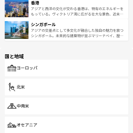
香港
とつ。フォーやバインミー、ベトナムコーヒーなどは、ぜ
の活気が交差している。北部ではチェンマイなどの山岳地
ひ現地で味わいたい。どの地域を訪れてもあたたかい人々
帯で自然と触れ合い、南部ではプーケットやクラビの美し
アジアと西洋の文化が交わる香港は、特有のエネルギーを
が旅行者を迎えてくれるので、きっと忘れられない旅にな
いビーチでリゾート気分を楽しむことができる。タイ料理
もっている。ヴィクトリア湾に広がる壮大な景色、近未来
るはずだ。 なお、新着のベトナム情報は
コンテンツ一覧
を
は世界的に有名で、屋台から高級レストランまで味覚を刺
的なアートスポット、そして歴史と現代が融合した町並
参照してほしい。
シンガポール
激する。気候は一年中温暖で、どの季節にも異なる楽しみ
み、どこを訪れても感動するはず。観光スポットが密集し
が待っている。親しみやすいタイの人々、仏教を中心とし
ており、効率よく見どころを回れるのも魅力。息をのむよ
アジアの交差点として多文化が融合した独自の魅力を放つ
た文化、そして多様な観光資源が、訪れる旅人を魅了し続
うな絶景から文化的な体験まで、香港を存分に楽しみ尽く
シンガポール。未来的な建築物が並ぶマリーナベイ、歴史
ける。 なお、新着のタイ情報は
コンテンツ一覧
を参照して
そう。 なお、新着の香港情報は
コンテンツ一覧
を参照して
と伝統を感じられるエスニックタウン、多数の緑豊かな公
ほしい。
ほしい。
園や自然保護区など、自然が調和した近代的な景観と文化
の多様性あふれるカラフルな町は、どこを歩いても新しい
国と地域
発見がある。さらに、治安のよさや充実した公共交通機関
も、旅行者にとっては魅力的なポイント。グルメも豊富
で、ホーカーズは地元の風情を楽しめる外せないスポット
ヨーロッパ
だ。訪れる人を飽きさせないシンガポールで、多様な魅力
を体感しよう。 なお、新着のシンガポール情報は
コンテン
ツ一覧
を参照してほしい。
北米
中南米
オセアニア