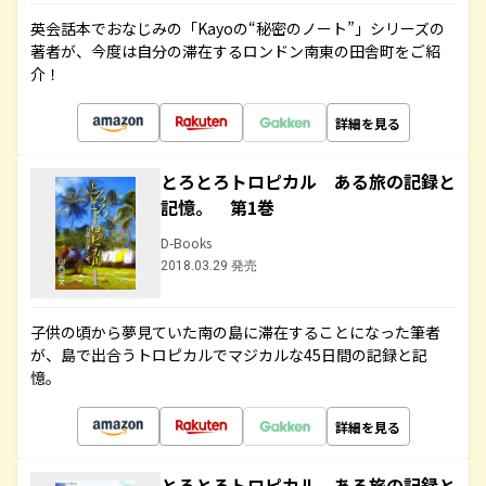
英会話本でおなじみの「Kayoの“秘密のノート”」シリーズの
著者が、今度は自分の滞在するロンドン南東の田舎町をご紹
介！
詳細を見る
とろとろトロピカル ある旅の記録と
記憶。 第1巻
D-Books
2018.03.29 発売
子供の頃から夢見ていた南の島に滞在することになった筆者
が、島で出合うトロピカルでマジカルな45日間の記録と記
憶。
詳細を見る
とろとろトロピカル ある旅の記録と