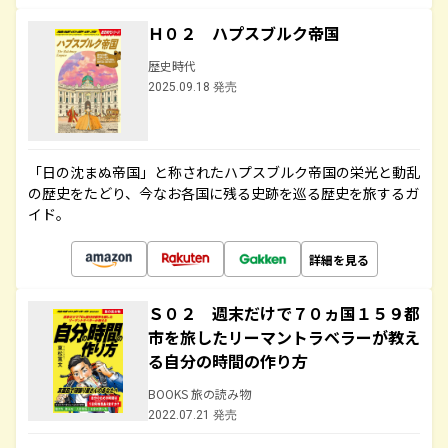
Ｈ０２ ハプスブルク帝国
歴史時代
2025.09.18 発売
「日の沈まぬ帝国」と称されたハプスブルク帝国の栄光と動乱
の歴史をたどり、今なお各国に残る史跡を巡る歴史を旅するガ
イド。
詳細を見る
Ｓ０２ 週末だけで７０ヵ国１５９都
市を旅したリーマントラベラーが教え
る自分の時間の作り方
BOOKS 旅の読み物
2022.07.21 発売