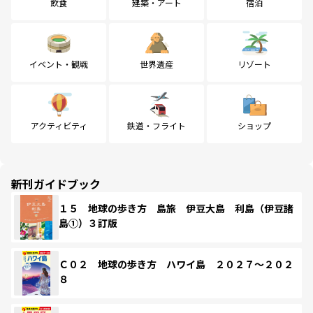
飲食
建築・アート
宿泊
イベント・観戦
世界遺産
リゾート
アクティビティ
鉄道・フライト
ショップ
新刊ガイドブック
１５ 地球の歩き方 島旅 伊豆大島 利島（伊豆諸
島①）３訂版
Ｃ０２ 地球の歩き方 ハワイ島 ２０２７～２０２
８