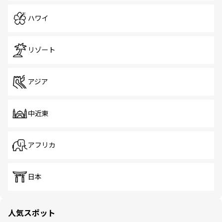
ハワイ
リゾート
アジア
中近東
アフリカ
日本
人気スポット