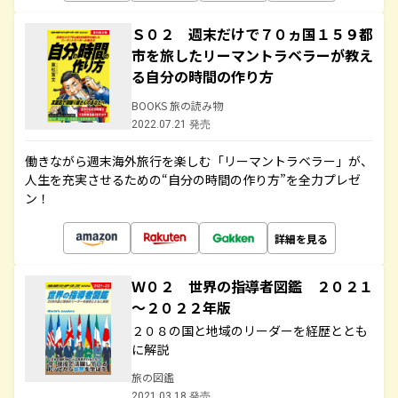
Ｓ０２ 週末だけで７０ヵ国１５９都
市を旅したリーマントラベラーが教え
る自分の時間の作り方
BOOKS 旅の読み物
2022.07.21 発売
働きながら週末海外旅行を楽しむ「リーマントラベラー」が、
人生を充実させるための“自分の時間の作り方”を全力プレゼ
ン！
詳細を見る
Ｗ０２ 世界の指導者図鑑 ２０２１
～２０２２年版
２０８の国と地域のリーダーを経歴ととも
に解説
旅の図鑑
2021.03.18 発売