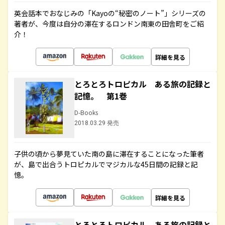
英会話本でおなじみの「Kayoの“秘密のノート”」シリーズの
著者が、今度は自分の滞在するロンドン南東の田舎町をご紹
介！
詳細を見る
とろとろトロピカル ある旅の記録と
記憶。 第1巻
D-Books
2018.03.29 発売
子供の頃から夢見ていた南の島に滞在することになった筆者
が、島で出合うトロピカルでマジカルな45日間の記録と記
憶。
詳細を見る
とろとろトロピカル ある旅の記録と