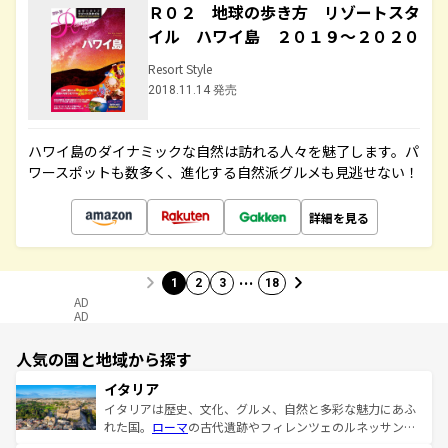
Ｒ０２ 地球の歩き方 リゾートスタ
イル ハワイ島 ２０１９～２０２０
Resort Style
2018.11.14 発売
ハワイ島のダイナミックな自然は訪れる人々を魅了します。パ
ワースポットも数多く、進化する自然派グルメも見逃せない！
詳細を見る
…
1
2
3
18
AD
AD
人気の国と地域から探す
イタリア
イタリアは歴史、文化、グルメ、自然と多彩な魅力にあふ
れた国。
ローマ
の古代遺跡やフィレンツェのルネッサンス
美術、ヴェネツィアの運河など、歴史あるスポットはもち