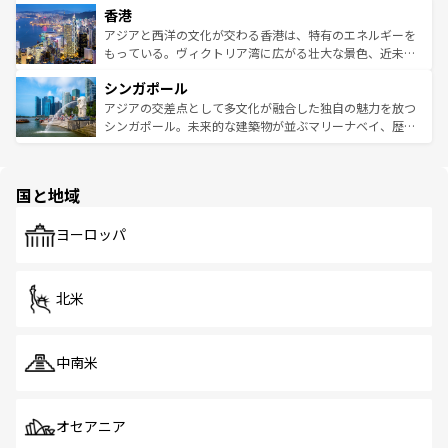
香港
とつ。フォーやバインミー、ベトナムコーヒーなどは、ぜ
の活気が交差している。北部ではチェンマイなどの山岳地
ひ現地で味わいたい。どの地域を訪れてもあたたかい人々
帯で自然と触れ合い、南部ではプーケットやクラビの美し
アジアと西洋の文化が交わる香港は、特有のエネルギーを
が旅行者を迎えてくれるので、きっと忘れられない旅にな
いビーチでリゾート気分を楽しむことができる。タイ料理
もっている。ヴィクトリア湾に広がる壮大な景色、近未来
るはずだ。 なお、新着のベトナム情報は
コンテンツ一覧
を
は世界的に有名で、屋台から高級レストランまで味覚を刺
的なアートスポット、そして歴史と現代が融合した町並
参照してほしい。
シンガポール
激する。気候は一年中温暖で、どの季節にも異なる楽しみ
み、どこを訪れても感動するはず。観光スポットが密集し
が待っている。親しみやすいタイの人々、仏教を中心とし
ており、効率よく見どころを回れるのも魅力。息をのむよ
アジアの交差点として多文化が融合した独自の魅力を放つ
た文化、そして多様な観光資源が、訪れる旅人を魅了し続
うな絶景から文化的な体験まで、香港を存分に楽しみ尽く
シンガポール。未来的な建築物が並ぶマリーナベイ、歴史
ける。 なお、新着のタイ情報は
コンテンツ一覧
を参照して
そう。 なお、新着の香港情報は
コンテンツ一覧
を参照して
と伝統を感じられるエスニックタウン、多数の緑豊かな公
ほしい。
ほしい。
園や自然保護区など、自然が調和した近代的な景観と文化
の多様性あふれるカラフルな町は、どこを歩いても新しい
国と地域
発見がある。さらに、治安のよさや充実した公共交通機関
も、旅行者にとっては魅力的なポイント。グルメも豊富
で、ホーカーズは地元の風情を楽しめる外せないスポット
ヨーロッパ
だ。訪れる人を飽きさせないシンガポールで、多様な魅力
を体感しよう。 なお、新着のシンガポール情報は
コンテン
ツ一覧
を参照してほしい。
北米
中南米
オセアニア