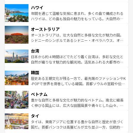
者向けの交通パス提供のサービスもあり、うまく活用すれ
場所ごとに異なる風景と体験が待っている。ニューヨーク
ハワイ
ば市内交通費無料で観光を楽しむこともできる。 なお、新
のような巨大都市は、観光、ショッピング、エンターテイ
着のスイス情報は
コンテンツ一覧
を参照してほしい。
ンメントが詰まった刺激的なスポットだ。一方、アメリカ
年間を通じて温暖な気候に恵まれ、多くの島で構成される
西部には大自然が広がり、グランドキャニオンやイエロー
ハワイは、どの島も独自の魅力をもっている。大自然の神
ストーン国立公園といった絶景が堪能できる。さらに、南
秘を感じたいなら、火山が生み出した壮大な景観を誇るハ
オーストラリア
部のニューオーリンズでは、音楽と美食が融合した独特の
ワイ島は見逃せない。また、定番の観光地といえばオアフ
文化が魅力。旅行者はアメリカの各地域で異なる魅力を楽
島だが、静かな自然を求めるならマウイ島やカウアイ島が
オーストラリアは、壮大な自然と多様な文化が魅力の国。
しみながら、その多様性と豊かな歴史を感じることができ
おすすめ。エメラルドグリーンに輝く海をはじめ、豊かな
シドニーのシンボルであるシドニー・オペラハウス、オー
るだろう。車でのロードトリップや列車の旅も、アメリカ
文化や歴史が息づいている。「アロハスピリット」と呼ば
ストラリア東海岸北部に広がる大サンゴ礁地帯グレートバ
ならではの贅沢な旅のスタイルだ。 なお、新着のアメリカ
台湾
れるおもてなしの心で訪れる人々を迎えてくれるハワイの
リアリーフや大陸中央部にそびえるウルル（エアーズロッ
情報は
コンテンツ一覧
を参照してほしい。
人々、おいしいローカルフードやハワイアンミュージッ
ク）、タスマニアの美しい原生林やケアンズの熱帯雨林な
日本から約４時間ほどでたどり着く台湾は、多彩な文化と
ク、伝統的なフラダンスなど、すべてがハワイの魅力を彩
ど、見どころがたくさん。また、カフェやワイン、オージ
自然が織りなす魅力的な観光地。活気あふれる大都市の台
っている。訪れるたびに新しい発見と感動が待っているハ
ービーフなどの食文化も豊かで、美味しいものであふれて
北やノスタルジックな町並みが人気な九份（ジォウフェ
ワイを、存分に味わってほしい。 なお、新着のハワイ情報
韓国
いる。アクティビティも充実しており、サーフィンやダイ
ン）、静ひつな山岳地帯である台湾東部など、都市の喧騒
は
コンテンツ一覧
を参照してほしい。
ビング、ハイキングなど、アウトドア好きにはたまらな
と山間の静けさが共存しており、訪れる人に新しい発見と
歴史ある王朝文化が残る一方で、最先端のファッションやK
い。オーストラリアの多彩な魅力を存分に味わいつくそ
驚きをもたらしてくれる。また、奥深い台湾の食文化も魅
-POPで世界を席巻している韓国。首都ソウルの宮殿や伝統
う。 なお、新着のオーストラリア情報は
コンテンツ一覧
を
力で、夜市などの屋台グルメから高級料理、ヘルシーで美
家屋が並ぶエリアでは韓国の歴史と文化に浸ることがで
参照してほしい。
ベトナム
容にもいいと評判のスイーツなど、バラエティ豊かな料理
き、地方に足を延ばせば四季折々の自然美を楽しむことが
が味わえる。 なお、新着の台湾情報は
コンテンツ一覧
を参
できる。そして、キムチや焼肉、絶品のストリートフード
豊かな自然と多様な文化が魅力的なベトナム。南北に細長
照してほしい。
まで、さまざまな韓国料理が待っている。夜には、韓国な
く伸びる国土には、広大な田園風景や青々とした山々、世
らではのナイトライフも堪能できる。あたたかいホスピタ
界遺産に登録された壮大な自然景観が点在し、都市部では
タイ
リティに包まれながら、韓国の多彩な魅力を心ゆくまで味
急速な発展と共に伝統が息づく。ハノイの古い町並みやホ
わってみてほしい。 なお、新着の韓国情報は
コンテンツ一
ーチミン市のフランス統治時代の建物も、独特の雰囲気を
タイは、東南アジアに位置する豊かな自然と歴史が息づく
覧
を参照してほしい。
醸し出している。また、バラエティの豊かさとおいしさで
国だ。首都バンコクは高層ビルが立ち並ぶ一方、伝統的な
世界中の食通を魅了してやまないベトナム料理も魅力のひ
寺院や市場がいたるところに点在し、古きよき文化と現代