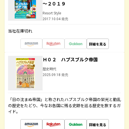
～２０１９
Resort Style
2017.10.04 発売
当社在庫切れ
詳細を見る
Ｈ０２ ハプスブルク帝国
歴史時代
2025.09.18 発売
「日の沈まぬ帝国」と称されたハプスブルク帝国の栄光と動乱
の歴史をたどり、今なお各国に残る史跡を巡る歴史を旅するガ
イド。
詳細を見る