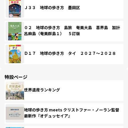
Ｊ３３ 地球の歩き方 墨田区
０２ 地球の歩き方 島旅 奄美大島 喜界島 加計
呂麻島（奄美群島１） ５訂版
Ｄ１７ 地球の歩き方 タイ ２０２７～２０２８
特設ページ
世界遺産ランキング
地球の歩き方 meets クリストファー・ノーラン監督
最新作『オデュッセイア』