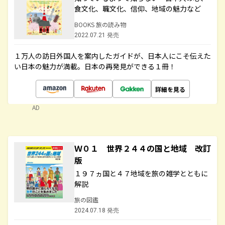
食文化、職文化、信仰、地域の魅力など
BOOKS 旅の読み物
2022.07.21 発売
１万人の訪日外国人を案内したガイドが、日本人にこそ伝えた
い日本の魅力が満載。日本の再発見ができる１冊！
詳細を見る
AD
Ｗ０１ 世界２４４の国と地域 改訂
版
１９７ヵ国と４７地域を旅の雑学とともに
解説
旅の図鑑
2024.07.18 発売