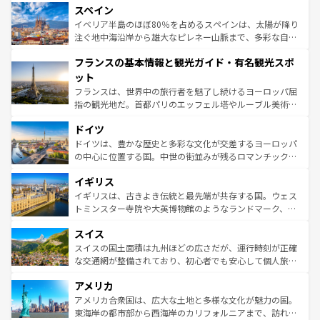
スペイン
ろん、トスカーナの美しい田園風景やアマルフィ海岸の絶
景など、自然景観も見逃せない。観光の合間には、本場の
イベリア半島のほぼ80％を占めるスペインは、太陽が降り
ピザやパスタなど、絶品のイタリア料理を堪能することも
注ぐ地中海沿岸から雄大なピレネー山脈まで、多彩な自然
できる。朝目覚めてから夜眠るまで、すべての瞬間を楽し
と文化が詰まったヨーロッパ屈指の旅行先だ。多様な地域
フランスの基本情報と観光ガイド・有名観光スポ
ませてくれるイタリアで、忘れられない旅をしてみよう！
文化が根付くこの国では、情熱的なフラメンコ、熱気あふ
なお、新着のイタリア情報は
コンテンツ一覧
を参照してほ
れる闘牛、そして美味しいタパスが生活の一部となってい
ット
しい。
る。首都マドリードの洗練された雰囲気や、バルセロナの
フランスは、世界中の旅行者を魅了し続けるヨーロッパ屈
アートに溢れた街角から、地方では古代ローマ遺跡や中世
指の観光地だ。首都パリのエッフェル塔やルーブル美術館
の城塞都市、穏やかなビーチリゾートまで多彩な表情を見
といった象徴的なスポットから、田舎町の古風な美しさま
せる。地方によって風土や気候が異なるスペインはその個
ドイツ
で、幅広い魅力が詰まっている。華麗な宮殿、歴史的な大
性で訪れる人を魅了する。 なお、新着のスペイン情報は
コ
聖堂、美しいビーチ、そして豊かな自然が、訪れる者を心
ドイツは、豊かな歴史と多彩な文化が交差するヨーロッパ
ンテンツ一覧
を参照してほしい。
から魅了する。また、フランスは美食の国としても知ら
の中心に位置する国。中世の街並みが残るロマンチック街
れ、フランス料理はユネスコ無形文化遺産にも登録されて
道から、未来を先取りするようなモダンな都市まで多様な
イギリス
いる。シャンパンの発祥地であるランス、プロヴァンスの
顔を持つこの国は、どこを歩いても飽きることがない。ベ
香り高いラベンダー畑など、多彩な楽しみ方が可能だ。さ
ルリンの文化的活気、バイエルン州のアルプスの絶景、そ
イギリスは、古きよき伝統と最先端が共存する国。ウェス
らに、パリ以外の地域にも魅力が溢れており、どの街角に
してライン川沿いのワイン畑といった風景は必見。ビール
トミンスター寺院や大英博物館のようなランドマーク、歴
も豊かな歴史と文化が息づいている。パリ以外の個性あふ
とソーセージを味わいながら地元の人と過ごす楽しい時間
史ある大学都市、美しい丘陵地帯や牧歌的な風景など、エ
れる地方に足を運ぶとそれぞれで全く異なる文化を体験で
スイス
は、お酒好きな人にはぜひ体験してほしい。 なお、新着の
リアごとに異なる魅力がある。また、優雅なアフタヌーン
きるだろう。 なお、新着のフランス情報は
コンテンツ一覧
ドイツ情報は
コンテンツ一覧
を参照してほしい。
ティー、ビール好きにはたまらない英国パブ、サッカー観
スイスの国土面積は九州ほどの広さだが、運行時刻が正確
を参照してほしい。
戦など、本場だからこそできる体験も豊富。イギリスを旅
な交通網が整備されており、初心者でも安心して個人旅行
して楽しみつくそう。 なお、新着のイギリス情報は
コンテ
を楽しめる。日本同様に時刻表どおりの旅が可能だ。中世
アメリカ
ンツ一覧
を参照してほしい。
の建物がそのまま残る町や、スイスならではのユニークな
博物館もあり、アルプス観光だけでなく町歩きも満喫する
アメリカ合衆国は、広大な土地と多様な文化が魅力の国。
ことができる。国民の所得が高いため物価も高いが、旅行
東海岸の都市部から西海岸のカリフォルニアまで、訪れる