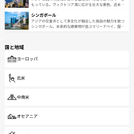
が旅行者を迎えてくれるので、きっと忘れられない旅にな
いビーチでリゾート気分を楽しむことができる。タイ料理
もっている。ヴィクトリア湾に広がる壮大な景色、近未来
るはずだ。 なお、新着のベトナム情報は
コンテンツ一覧
を
は世界的に有名で、屋台から高級レストランまで味覚を刺
的なアートスポット、そして歴史と現代が融合した町並
参照してほしい。
シンガポール
激する。気候は一年中温暖で、どの季節にも異なる楽しみ
み、どこを訪れても感動するはず。観光スポットが密集し
が待っている。親しみやすいタイの人々、仏教を中心とし
ており、効率よく見どころを回れるのも魅力。息をのむよ
アジアの交差点として多文化が融合した独自の魅力を放つ
た文化、そして多様な観光資源が、訪れる旅人を魅了し続
うな絶景から文化的な体験まで、香港を存分に楽しみ尽く
シンガポール。未来的な建築物が並ぶマリーナベイ、歴史
ける。 なお、新着のタイ情報は
コンテンツ一覧
を参照して
そう。 なお、新着の香港情報は
コンテンツ一覧
を参照して
と伝統を感じられるエスニックタウン、多数の緑豊かな公
ほしい。
ほしい。
園や自然保護区など、自然が調和した近代的な景観と文化
の多様性あふれるカラフルな町は、どこを歩いても新しい
国と地域
発見がある。さらに、治安のよさや充実した公共交通機関
も、旅行者にとっては魅力的なポイント。グルメも豊富
で、ホーカーズは地元の風情を楽しめる外せないスポット
ヨーロッパ
だ。訪れる人を飽きさせないシンガポールで、多様な魅力
を体感しよう。 なお、新着のシンガポール情報は
コンテン
ツ一覧
を参照してほしい。
北米
中南米
オセアニア