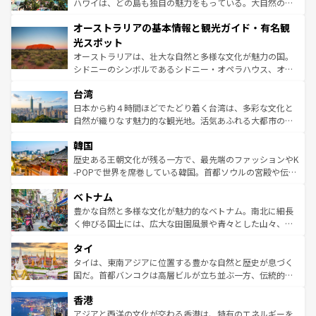
西部には大自然が広がり、グランドキャニオンやイエロー
ハワイは、どの島も独自の魅力をもっている。大自然の神
ストーン国立公園といった絶景が堪能できる。さらに、南
秘を感じたいなら、火山が生み出した壮大な景観を誇るハ
オーストラリアの基本情報と観光ガイド・有名観
部のニューオーリンズでは、音楽と美食が融合した独特の
ワイ島は見逃せない。また、定番の観光地といえばオアフ
文化が魅力。旅行者はアメリカの各地域で異なる魅力を楽
島だが、静かな自然を求めるならマウイ島やカウアイ島が
光スポット
しみながら、その多様性と豊かな歴史を感じることができ
おすすめ。エメラルドグリーンに輝く海をはじめ、豊かな
オーストラリアは、壮大な自然と多様な文化が魅力の国。
るだろう。車でのロードトリップや列車の旅も、アメリカ
文化や歴史が息づいている。「アロハスピリット」と呼ば
シドニーのシンボルであるシドニー・オペラハウス、オー
ならではの贅沢な旅のスタイルだ。 なお、新着のアメリカ
れるおもてなしの心で訪れる人々を迎えてくれるハワイの
ストラリア東海岸北部に広がる大サンゴ礁地帯グレートバ
情報は
コンテンツ一覧
を参照してほしい。
人々、おいしいローカルフードやハワイアンミュージッ
台湾
リアリーフや大陸中央部にそびえるウルル（エアーズロッ
ク、伝統的なフラダンスなど、すべてがハワイの魅力を彩
ク）、タスマニアの美しい原生林やケアンズの熱帯雨林な
日本から約４時間ほどでたどり着く台湾は、多彩な文化と
っている。訪れるたびに新しい発見と感動が待っているハ
ど、見どころがたくさん。また、カフェやワイン、オージ
自然が織りなす魅力的な観光地。活気あふれる大都市の台
ワイを、存分に味わってほしい。 なお、新着のハワイ情報
ービーフなどの食文化も豊かで、美味しいものであふれて
北やノスタルジックな町並みが人気な九份（ジォウフェ
は
コンテンツ一覧
を参照してほしい。
韓国
いる。アクティビティも充実しており、サーフィンやダイ
ン）、静ひつな山岳地帯である台湾東部など、都市の喧騒
ビング、ハイキングなど、アウトドア好きにはたまらな
と山間の静けさが共存しており、訪れる人に新しい発見と
歴史ある王朝文化が残る一方で、最先端のファッションやK
い。オーストラリアの多彩な魅力を存分に味わいつくそ
驚きをもたらしてくれる。また、奥深い台湾の食文化も魅
-POPで世界を席巻している韓国。首都ソウルの宮殿や伝統
う。 なお、新着のオーストラリア情報は
コンテンツ一覧
を
力で、夜市などの屋台グルメから高級料理、ヘルシーで美
家屋が並ぶエリアでは韓国の歴史と文化に浸ることがで
参照してほしい。
ベトナム
容にもいいと評判のスイーツなど、バラエティ豊かな料理
き、地方に足を延ばせば四季折々の自然美を楽しむことが
が味わえる。 なお、新着の台湾情報は
コンテンツ一覧
を参
できる。そして、キムチや焼肉、絶品のストリートフード
豊かな自然と多様な文化が魅力的なベトナム。南北に細長
照してほしい。
まで、さまざまな韓国料理が待っている。夜には、韓国な
く伸びる国土には、広大な田園風景や青々とした山々、世
らではのナイトライフも堪能できる。あたたかいホスピタ
界遺産に登録された壮大な自然景観が点在し、都市部では
タイ
リティに包まれながら、韓国の多彩な魅力を心ゆくまで味
急速な発展と共に伝統が息づく。ハノイの古い町並みやホ
わってみてほしい。 なお、新着の韓国情報は
コンテンツ一
ーチミン市のフランス統治時代の建物も、独特の雰囲気を
タイは、東南アジアに位置する豊かな自然と歴史が息づく
覧
を参照してほしい。
醸し出している。また、バラエティの豊かさとおいしさで
国だ。首都バンコクは高層ビルが立ち並ぶ一方、伝統的な
世界中の食通を魅了してやまないベトナム料理も魅力のひ
寺院や市場がいたるところに点在し、古きよき文化と現代
香港
とつ。フォーやバインミー、ベトナムコーヒーなどは、ぜ
の活気が交差している。北部ではチェンマイなどの山岳地
ひ現地で味わいたい。どの地域を訪れてもあたたかい人々
帯で自然と触れ合い、南部ではプーケットやクラビの美し
アジアと西洋の文化が交わる香港は、特有のエネルギーを