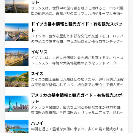
しい。
れる闘牛、そして美味しいタパスが生活の一部となってい
ット
る。首都マドリードの洗練された雰囲気や、バルセロナの
フランスは、世界中の旅行者を魅了し続けるヨーロッパ屈
アートに溢れた街角から、地方では古代ローマ遺跡や中世
指の観光地だ。首都パリのエッフェル塔やルーブル美術館
の城塞都市、穏やかなビーチリゾートまで多彩な表情を見
といった象徴的なスポットから、田舎町の古風な美しさま
せる。地方によって風土や気候が異なるスペインはその個
ドイツの基本情報と観光ガイド・有名観光スポッ
で、幅広い魅力が詰まっている。華麗な宮殿、歴史的な大
性で訪れる人を魅了する。 なお、新着のスペイン情報は
コ
聖堂、美しいビーチ、そして豊かな自然が、訪れる者を心
ト
ンテンツ一覧
を参照してほしい。
から魅了する。また、フランスは美食の国としても知ら
ドイツは、豊かな歴史と多彩な文化が交差するヨーロッパ
れ、フランス料理はユネスコ無形文化遺産にも登録されて
の中心に位置する国。中世の街並みが残るロマンチック街
いる。シャンパンの発祥地であるランス、プロヴァンスの
道から、未来を先取りするようなモダンな都市まで多様な
香り高いラベンダー畑など、多彩な楽しみ方が可能だ。さ
イギリス
顔を持つこの国は、どこを歩いても飽きることがない。ベ
らに、パリ以外の地域にも魅力が溢れており、どの街角に
ルリンの文化的活気、バイエルン州のアルプスの絶景、そ
イギリスは、古きよき伝統と最先端が共存する国。ウェス
も豊かな歴史と文化が息づいている。パリ以外の個性あふ
してライン川沿いのワイン畑といった風景は必見。ビール
トミンスター寺院や大英博物館のようなランドマーク、歴
れる地方に足を運ぶとそれぞれで全く異なる文化を体験で
とソーセージを味わいながら地元の人と過ごす楽しい時間
史ある大学都市、美しい丘陵地帯や牧歌的な風景など、エ
きるだろう。 なお、新着のフランス情報は
コンテンツ一覧
スイス
は、お酒好きな人にはぜひ体験してほしい。 なお、新着の
リアごとに異なる魅力がある。また、優雅なアフタヌーン
を参照してほしい。
ドイツ情報は
コンテンツ一覧
を参照してほしい。
ティー、ビール好きにはたまらない英国パブ、サッカー観
スイスの国土面積は九州ほどの広さだが、運行時刻が正確
戦など、本場だからこそできる体験も豊富。イギリスを旅
な交通網が整備されており、初心者でも安心して個人旅行
して楽しみつくそう。 なお、新着のイギリス情報は
コンテ
を楽しめる。日本同様に時刻表どおりの旅が可能だ。中世
アメリカの基本情報と観光ガイド・有名観光スポ
ンツ一覧
を参照してほしい。
の建物がそのまま残る町や、スイスならではのユニークな
博物館もあり、アルプス観光だけでなく町歩きも満喫する
ット
ことができる。国民の所得が高いため物価も高いが、旅行
アメリカ合衆国は、広大な土地と多様な文化が魅力の国。
者向けの交通パス提供のサービスもあり、うまく活用すれ
東海岸の都市部から西海岸のカリフォルニアまで、訪れる
ば市内交通費無料で観光を楽しむこともできる。 なお、新
場所ごとに異なる風景と体験が待っている。ニューヨーク
着のスイス情報は
コンテンツ一覧
を参照してほしい。
ハワイ
のような巨大都市は、観光、ショッピング、エンターテイ
ンメントが詰まった刺激的なスポットだ。一方、アメリカ
年間を通じて温暖な気候に恵まれ、多くの島で構成される