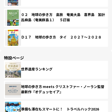
０２ 地球の歩き方 島旅 奄美大島 喜界島 加計
呂麻島（奄美群島１） ５訂版
Ｄ１７ 地球の歩き方 タイ ２０２７～２０２８
特設ページ
世界遺産ランキング
地球の歩き方 meets クリストファー・ノーラン監督
最新作『オデュッセイア』
準備も滞在もスマートに！ トラベルハック2026