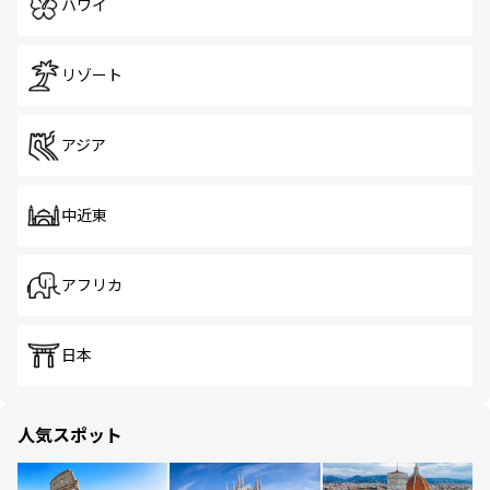
ハワイ
リゾート
アジア
中近東
アフリカ
日本
人気スポット