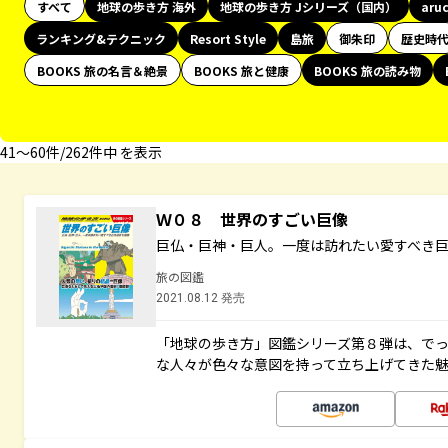
すべて
地球の歩き方 海外
地球の歩き方 Jシリーズ（国内）
aru
ランキング&テクニック
Resort Style
島旅
御朱印
歴史時
BOOKS 旅の名言＆絶景
BOOKS 旅と健康
BOOKS 旅の読み物
41〜60件/262件中 を表示
Ｗ０８ 世界のすごい巨像
巨仏・巨神・巨人。一度は訪れたい愛すべき
旅の図鑑
2021.08.12 発売
「地球の歩き方」図鑑シリーズ第８弾は、で
な人々が色々な意図を持って立ち上げてきた