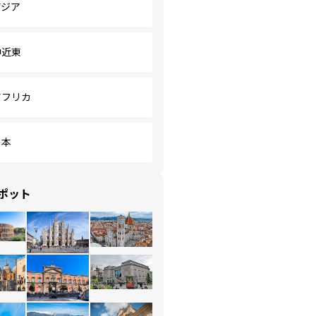
アジア
中近東
アフリカ
日本
ポット