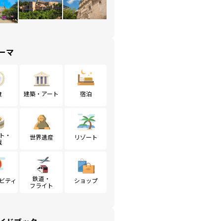
ーマ
食
建築・アート
宿泊
ト・
世界遺産
リゾート
戦
鉄道・
ビティ
ショップ
フライト