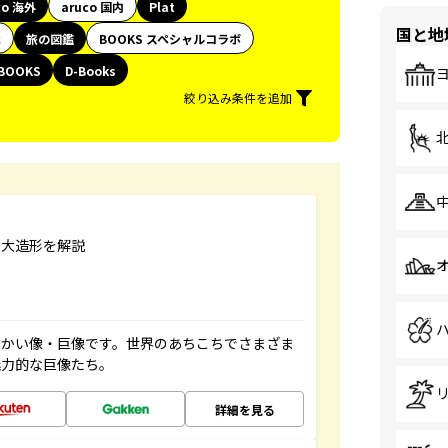
co 海外
aruco 国内
Plat
国と地
代
旅の図鑑
BOOKS スペシャルコラボ
BOOKS
D-Books
絞り込み条件を追加
巨大造形を解説
っかい像・巨像です。世界のあちこちでさまざま
魅力的な巨像たち。
詳細を見る