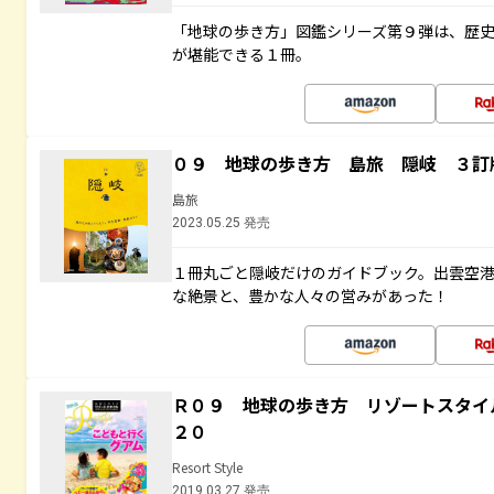
「地球の歩き方」図鑑シリーズ第９弾は、歴
が堪能できる１冊。
０９ 地球の歩き方 島旅 隠岐 ３訂
島旅
2023.05.25 発売
１冊丸ごと隠岐だけのガイドブック。出雲空
な絶景と、豊かな人々の営みがあった！
Ｒ０９ 地球の歩き方 リゾートスタイ
２０
Resort Style
2019.03.27 発売