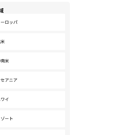
域
ヨーロッパ
北米
中南米
オセアニア
ハワイ
リゾート