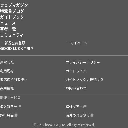
ウェブマガジン
特派員ブログ
ガイドブック
ニュース
著者一覧
コミュニティ
新規会員登録
マイページ
GOOD LUCK TRIP
運営会社
プライバシーポリシー
利用規約
ガイドライン
書店御担当者様へ
ガイドブックに投稿する
採用情報
お問い合わせ
関連サービス
海外航空券
海外ツアー
旅行用品
海外のおみやげ
© Arukikata. Co.,Ltd. All rights reserved.