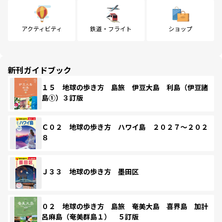
アクティビティ
鉄道・フライト
ショップ
新刊ガイドブック
１５ 地球の歩き方 島旅 伊豆大島 利島（伊豆諸
島①）３訂版
Ｃ０２ 地球の歩き方 ハワイ島 ２０２７～２０２
８
Ｊ３３ 地球の歩き方 墨田区
０２ 地球の歩き方 島旅 奄美大島 喜界島 加計
呂麻島（奄美群島１） ５訂版