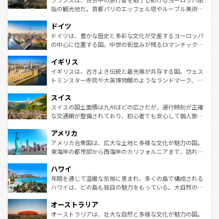
アートに溢れた街角から、地方では古代ローマ遺跡や中世
指の観光地だ。首都パリのエッフェル塔やルーブル美術館
の城塞都市、穏やかなビーチリゾートまで多彩な表情を見
といった象徴的なスポットから、田舎町の古風な美しさま
せる。地方によって風土や気候が異なるスペインはその個
ドイツ
で、幅広い魅力が詰まっている。華麗な宮殿、歴史的な大
性で訪れる人を魅了する。 なお、新着のスペイン情報は
コ
聖堂、美しいビーチ、そして豊かな自然が、訪れる者を心
ドイツは、豊かな歴史と多彩な文化が交差するヨーロッパ
ンテンツ一覧
を参照してほしい。
から魅了する。また、フランスは美食の国としても知ら
の中心に位置する国。中世の街並みが残るロマンチック街
れ、フランス料理はユネスコ無形文化遺産にも登録されて
道から、未来を先取りするようなモダンな都市まで多様な
イギリス
いる。シャンパンの発祥地であるランス、プロヴァンスの
顔を持つこの国は、どこを歩いても飽きることがない。ベ
香り高いラベンダー畑など、多彩な楽しみ方が可能だ。さ
ルリンの文化的活気、バイエルン州のアルプスの絶景、そ
イギリスは、古きよき伝統と最先端が共存する国。ウェス
らに、パリ以外の地域にも魅力が溢れており、どの街角に
してライン川沿いのワイン畑といった風景は必見。ビール
トミンスター寺院や大英博物館のようなランドマーク、歴
も豊かな歴史と文化が息づいている。パリ以外の個性あふ
とソーセージを味わいながら地元の人と過ごす楽しい時間
史ある大学都市、美しい丘陵地帯や牧歌的な風景など、エ
れる地方に足を運ぶとそれぞれで全く異なる文化を体験で
スイス
は、お酒好きな人にはぜひ体験してほしい。 なお、新着の
リアごとに異なる魅力がある。また、優雅なアフタヌーン
きるだろう。 なお、新着のフランス情報は
コンテンツ一覧
ドイツ情報は
コンテンツ一覧
を参照してほしい。
ティー、ビール好きにはたまらない英国パブ、サッカー観
スイスの国土面積は九州ほどの広さだが、運行時刻が正確
を参照してほしい。
戦など、本場だからこそできる体験も豊富。イギリスを旅
な交通網が整備されており、初心者でも安心して個人旅行
して楽しみつくそう。 なお、新着のイギリス情報は
コンテ
を楽しめる。日本同様に時刻表どおりの旅が可能だ。中世
アメリカ
ンツ一覧
を参照してほしい。
の建物がそのまま残る町や、スイスならではのユニークな
博物館もあり、アルプス観光だけでなく町歩きも満喫する
アメリカ合衆国は、広大な土地と多様な文化が魅力の国。
ことができる。国民の所得が高いため物価も高いが、旅行
東海岸の都市部から西海岸のカリフォルニアまで、訪れる
者向けの交通パス提供のサービスもあり、うまく活用すれ
場所ごとに異なる風景と体験が待っている。ニューヨーク
ハワイ
ば市内交通費無料で観光を楽しむこともできる。 なお、新
のような巨大都市は、観光、ショッピング、エンターテイ
着のスイス情報は
コンテンツ一覧
を参照してほしい。
ンメントが詰まった刺激的なスポットだ。一方、アメリカ
年間を通じて温暖な気候に恵まれ、多くの島で構成される
西部には大自然が広がり、グランドキャニオンやイエロー
ハワイは、どの島も独自の魅力をもっている。大自然の神
ストーン国立公園といった絶景が堪能できる。さらに、南
秘を感じたいなら、火山が生み出した壮大な景観を誇るハ
オーストラリア
部のニューオーリンズでは、音楽と美食が融合した独特の
ワイ島は見逃せない。また、定番の観光地といえばオアフ
文化が魅力。旅行者はアメリカの各地域で異なる魅力を楽
島だが、静かな自然を求めるならマウイ島やカウアイ島が
オーストラリアは、壮大な自然と多様な文化が魅力の国。