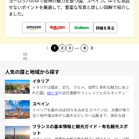
ヨーロッパの中で独特の魅力を放つ国、スペイン。中でも見逃
せないポイントを厳選して、豊富な写真と詳しい図解で紹介し
ました。
詳細を見る
…
1
2
3
8
AD
AD
人気の国と地域から探す
イタリア
イタリアは歴史、文化、グルメ、自然と多彩な魅力にあふ
れた国。
ローマ
の古代遺跡やフィレンツェのルネッサンス
美術、ヴェネツィアの運河など、歴史あるスポットはもち
スペイン
ろん、トスカーナの美しい田園風景やアマルフィ海岸の絶
景など、自然景観も見逃せない。観光の合間には、本場の
イベリア半島のほぼ80％を占めるスペインは、太陽が降り
ピザやパスタなど、絶品のイタリア料理を堪能することも
注ぐ地中海沿岸から雄大なピレネー山脈まで、多彩な自然
できる。朝目覚めてから夜眠るまで、すべての瞬間を楽し
と文化が詰まったヨーロッパ屈指の旅行先だ。多様な地域
フランスの基本情報と観光ガイド・有名観光スポ
ませてくれるイタリアで、忘れられない旅をしてみよう！
文化が根付くこの国では、情熱的なフラメンコ、熱気あふ
なお、新着のイタリア情報は
コンテンツ一覧
を参照してほ
れる闘牛、そして美味しいタパスが生活の一部となってい
ット
しい。
る。首都マドリードの洗練された雰囲気や、バルセロナの
フランスは、世界中の旅行者を魅了し続けるヨーロッパ屈