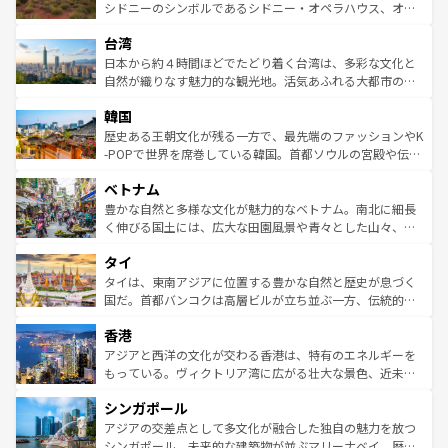
しみながら、その多様性と豊かな歴史を感じることができ
おすすめ。エメラルドグリーンに輝く海をはじめ、豊かな
シドニーのシンボルであるシドニー・オペラハウス、オー
るだろう。車でのロードトリップや列車の旅も、アメリカ
文化や歴史が息づいている。「アロハスピリット」と呼ば
ストラリア東海岸北部に広がる大サンゴ礁地帯グレートバ
ならではの贅沢な旅のスタイルだ。 なお、新着のアメリカ
台湾
れるおもてなしの心で訪れる人々を迎えてくれるハワイの
リアリーフや大陸中央部にそびえるウルル（エアーズロッ
情報は
コンテンツ一覧
を参照してほしい。
人々、おいしいローカルフードやハワイアンミュージッ
ク）、タスマニアの美しい原生林やケアンズの熱帯雨林な
日本から約４時間ほどでたどり着く台湾は、多彩な文化と
ク、伝統的なフラダンスなど、すべてがハワイの魅力を彩
ど、見どころがたくさん。また、カフェやワイン、オージ
自然が織りなす魅力的な観光地。活気あふれる大都市の台
っている。訪れるたびに新しい発見と感動が待っているハ
ービーフなどの食文化も豊かで、美味しいものであふれて
北やノスタルジックな町並みが人気な九份（ジォウフェ
ワイを、存分に味わってほしい。 なお、新着のハワイ情報
韓国
いる。アクティビティも充実しており、サーフィンやダイ
ン）、静ひつな山岳地帯である台湾東部など、都市の喧騒
は
コンテンツ一覧
を参照してほしい。
ビング、ハイキングなど、アウトドア好きにはたまらな
と山間の静けさが共存しており、訪れる人に新しい発見と
歴史ある王朝文化が残る一方で、最先端のファッションやK
い。オーストラリアの多彩な魅力を存分に味わいつくそ
驚きをもたらしてくれる。また、奥深い台湾の食文化も魅
-POPで世界を席巻している韓国。首都ソウルの宮殿や伝統
う。 なお、新着のオーストラリア情報は
コンテンツ一覧
を
力で、夜市などの屋台グルメから高級料理、ヘルシーで美
家屋が並ぶエリアでは韓国の歴史と文化に浸ることがで
参照してほしい。
ベトナム
容にもいいと評判のスイーツなど、バラエティ豊かな料理
き、地方に足を延ばせば四季折々の自然美を楽しむことが
が味わえる。 なお、新着の台湾情報は
コンテンツ一覧
を参
できる。そして、キムチや焼肉、絶品のストリートフード
豊かな自然と多様な文化が魅力的なベトナム。南北に細長
照してほしい。
まで、さまざまな韓国料理が待っている。夜には、韓国な
く伸びる国土には、広大な田園風景や青々とした山々、世
らではのナイトライフも堪能できる。あたたかいホスピタ
界遺産に登録された壮大な自然景観が点在し、都市部では
タイ
リティに包まれながら、韓国の多彩な魅力を心ゆくまで味
急速な発展と共に伝統が息づく。ハノイの古い町並みやホ
わってみてほしい。 なお、新着の韓国情報は
コンテンツ一
ーチミン市のフランス統治時代の建物も、独特の雰囲気を
タイは、東南アジアに位置する豊かな自然と歴史が息づく
覧
を参照してほしい。
醸し出している。また、バラエティの豊かさとおいしさで
国だ。首都バンコクは高層ビルが立ち並ぶ一方、伝統的な
世界中の食通を魅了してやまないベトナム料理も魅力のひ
寺院や市場がいたるところに点在し、古きよき文化と現代
香港
とつ。フォーやバインミー、ベトナムコーヒーなどは、ぜ
の活気が交差している。北部ではチェンマイなどの山岳地
ひ現地で味わいたい。どの地域を訪れてもあたたかい人々
帯で自然と触れ合い、南部ではプーケットやクラビの美し
アジアと西洋の文化が交わる香港は、特有のエネルギーを
が旅行者を迎えてくれるので、きっと忘れられない旅にな
いビーチでリゾート気分を楽しむことができる。タイ料理
もっている。ヴィクトリア湾に広がる壮大な景色、近未来
るはずだ。 なお、新着のベトナム情報は
コンテンツ一覧
を
は世界的に有名で、屋台から高級レストランまで味覚を刺
的なアートスポット、そして歴史と現代が融合した町並
参照してほしい。
シンガポール
激する。気候は一年中温暖で、どの季節にも異なる楽しみ
み、どこを訪れても感動するはず。観光スポットが密集し
が待っている。親しみやすいタイの人々、仏教を中心とし
ており、効率よく見どころを回れるのも魅力。息をのむよ
アジアの交差点として多文化が融合した独自の魅力を放つ
た文化、そして多様な観光資源が、訪れる旅人を魅了し続
うな絶景から文化的な体験まで、香港を存分に楽しみ尽く
シンガポール。未来的な建築物が並ぶマリーナベイ、歴史