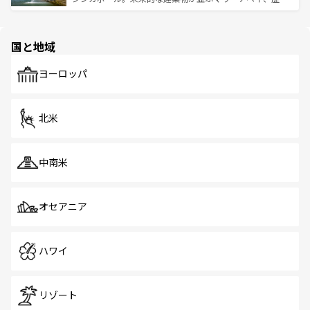
ける。 なお、新着のタイ情報は
コンテンツ一覧
を参照して
そう。 なお、新着の香港情報は
コンテンツ一覧
を参照して
と伝統を感じられるエスニックタウン、多数の緑豊かな公
ほしい。
ほしい。
園や自然保護区など、自然が調和した近代的な景観と文化
の多様性あふれるカラフルな町は、どこを歩いても新しい
国と地域
発見がある。さらに、治安のよさや充実した公共交通機関
も、旅行者にとっては魅力的なポイント。グルメも豊富
で、ホーカーズは地元の風情を楽しめる外せないスポット
ヨーロッパ
だ。訪れる人を飽きさせないシンガポールで、多様な魅力
を体感しよう。 なお、新着のシンガポール情報は
コンテン
ツ一覧
を参照してほしい。
北米
中南米
オセアニア
ハワイ
リゾート