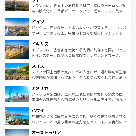
しい。
る。首都マドリードの洗練された雰囲気や、バルセロナの
フランスは、世界中の旅行者を魅了し続けるヨーロッパ屈
アートに溢れた街角から、地方では古代ローマ遺跡や中世
指の観光地だ。首都パリのエッフェル塔やルーブル美術館
の城塞都市、穏やかなビーチリゾートまで多彩な表情を見
といった象徴的なスポットから、田舎町の古風な美しさま
せる。地方によって風土や気候が異なるスペインはその個
ドイツ
で、幅広い魅力が詰まっている。華麗な宮殿、歴史的な大
性で訪れる人を魅了する。 なお、新着のスペイン情報は
コ
聖堂、美しいビーチ、そして豊かな自然が、訪れる者を心
ドイツは、豊かな歴史と多彩な文化が交差するヨーロッパ
ンテンツ一覧
を参照してほしい。
から魅了する。また、フランスは美食の国としても知ら
の中心に位置する国。中世の街並みが残るロマンチック街
れ、フランス料理はユネスコ無形文化遺産にも登録されて
道から、未来を先取りするようなモダンな都市まで多様な
イギリス
いる。シャンパンの発祥地であるランス、プロヴァンスの
顔を持つこの国は、どこを歩いても飽きることがない。ベ
香り高いラベンダー畑など、多彩な楽しみ方が可能だ。さ
ルリンの文化的活気、バイエルン州のアルプスの絶景、そ
イギリスは、古きよき伝統と最先端が共存する国。ウェス
らに、パリ以外の地域にも魅力が溢れており、どの街角に
してライン川沿いのワイン畑といった風景は必見。ビール
トミンスター寺院や大英博物館のようなランドマーク、歴
も豊かな歴史と文化が息づいている。パリ以外の個性あふ
とソーセージを味わいながら地元の人と過ごす楽しい時間
史ある大学都市、美しい丘陵地帯や牧歌的な風景など、エ
れる地方に足を運ぶとそれぞれで全く異なる文化を体験で
スイス
は、お酒好きな人にはぜひ体験してほしい。 なお、新着の
リアごとに異なる魅力がある。また、優雅なアフタヌーン
きるだろう。 なお、新着のフランス情報は
コンテンツ一覧
ドイツ情報は
コンテンツ一覧
を参照してほしい。
ティー、ビール好きにはたまらない英国パブ、サッカー観
スイスの国土面積は九州ほどの広さだが、運行時刻が正確
を参照してほしい。
戦など、本場だからこそできる体験も豊富。イギリスを旅
な交通網が整備されており、初心者でも安心して個人旅行
して楽しみつくそう。 なお、新着のイギリス情報は
コンテ
を楽しめる。日本同様に時刻表どおりの旅が可能だ。中世
アメリカ
ンツ一覧
を参照してほしい。
の建物がそのまま残る町や、スイスならではのユニークな
博物館もあり、アルプス観光だけでなく町歩きも満喫する
アメリカ合衆国は、広大な土地と多様な文化が魅力の国。
ことができる。国民の所得が高いため物価も高いが、旅行
東海岸の都市部から西海岸のカリフォルニアまで、訪れる
者向けの交通パス提供のサービスもあり、うまく活用すれ
場所ごとに異なる風景と体験が待っている。ニューヨーク
ハワイ
ば市内交通費無料で観光を楽しむこともできる。 なお、新
のような巨大都市は、観光、ショッピング、エンターテイ
着のスイス情報は
コンテンツ一覧
を参照してほしい。
ンメントが詰まった刺激的なスポットだ。一方、アメリカ
年間を通じて温暖な気候に恵まれ、多くの島で構成される
西部には大自然が広がり、グランドキャニオンやイエロー
ハワイは、どの島も独自の魅力をもっている。大自然の神
ストーン国立公園といった絶景が堪能できる。さらに、南
秘を感じたいなら、火山が生み出した壮大な景観を誇るハ
オーストラリア
部のニューオーリンズでは、音楽と美食が融合した独特の
ワイ島は見逃せない。また、定番の観光地といえばオアフ