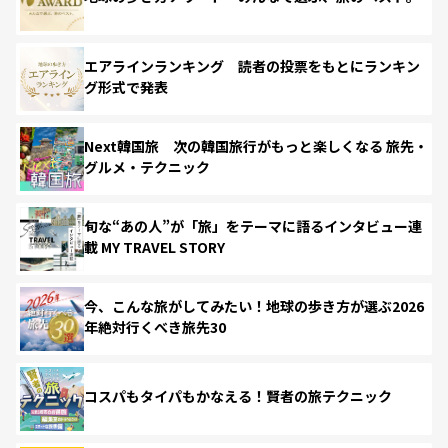
エアラインランキング 読者の投票をもとにランキン
グ形式で発表
Next韓国旅 次の韓国旅行がもっと楽しくなる 旅先・
グルメ・テクニック
旬な“あの人”が「旅」をテーマに語るインタビュー連
載 MY TRAVEL STORY
今、こんな旅がしてみたい！地球の歩き方が選ぶ2026
年絶対行くべき旅先30
コスパもタイパもかなえる！賢者の旅テクニック