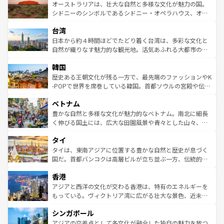
文化が魅力。旅行者はアメリカの各地域で異なる魅力を楽
島だが、静かな自然を求めるならマウイ島やカウアイ島が
オーストラリアは、壮大な自然と多様な文化が魅力の国。
しみながら、その多様性と豊かな歴史を感じることができ
おすすめ。エメラルドグリーンに輝く海をはじめ、豊かな
シドニーのシンボルであるシドニー・オペラハウス、オー
るだろう。車でのロードトリップや列車の旅も、アメリカ
文化や歴史が息づいている。「アロハスピリット」と呼ば
ストラリア東海岸北部に広がる大サンゴ礁地帯グレートバ
ならではの贅沢な旅のスタイルだ。 なお、新着のアメリカ
台湾
れるおもてなしの心で訪れる人々を迎えてくれるハワイの
リアリーフや大陸中央部にそびえるウルル（エアーズロッ
情報は
コンテンツ一覧
を参照してほしい。
人々、おいしいローカルフードやハワイアンミュージッ
ク）、タスマニアの美しい原生林やケアンズの熱帯雨林な
日本から約４時間ほどでたどり着く台湾は、多彩な文化と
ク、伝統的なフラダンスなど、すべてがハワイの魅力を彩
ど、見どころがたくさん。また、カフェやワイン、オージ
自然が織りなす魅力的な観光地。活気あふれる大都市の台
っている。訪れるたびに新しい発見と感動が待っているハ
ービーフなどの食文化も豊かで、美味しいものであふれて
北やノスタルジックな町並みが人気な九份（ジォウフェ
ワイを、存分に味わってほしい。 なお、新着のハワイ情報
韓国
いる。アクティビティも充実しており、サーフィンやダイ
ン）、静ひつな山岳地帯である台湾東部など、都市の喧騒
は
コンテンツ一覧
を参照してほしい。
ビング、ハイキングなど、アウトドア好きにはたまらな
と山間の静けさが共存しており、訪れる人に新しい発見と
歴史ある王朝文化が残る一方で、最先端のファッションやK
い。オーストラリアの多彩な魅力を存分に味わいつくそ
驚きをもたらしてくれる。また、奥深い台湾の食文化も魅
-POPで世界を席巻している韓国。首都ソウルの宮殿や伝統
う。 なお、新着のオーストラリア情報は
コンテンツ一覧
を
力で、夜市などの屋台グルメから高級料理、ヘルシーで美
家屋が並ぶエリアでは韓国の歴史と文化に浸ることがで
参照してほしい。
ベトナム
容にもいいと評判のスイーツなど、バラエティ豊かな料理
き、地方に足を延ばせば四季折々の自然美を楽しむことが
が味わえる。 なお、新着の台湾情報は
コンテンツ一覧
を参
できる。そして、キムチや焼肉、絶品のストリートフード
豊かな自然と多様な文化が魅力的なベトナム。南北に細長
照してほしい。
まで、さまざまな韓国料理が待っている。夜には、韓国な
く伸びる国土には、広大な田園風景や青々とした山々、世
らではのナイトライフも堪能できる。あたたかいホスピタ
界遺産に登録された壮大な自然景観が点在し、都市部では
タイ
リティに包まれながら、韓国の多彩な魅力を心ゆくまで味
急速な発展と共に伝統が息づく。ハノイの古い町並みやホ
わってみてほしい。 なお、新着の韓国情報は
コンテンツ一
ーチミン市のフランス統治時代の建物も、独特の雰囲気を
タイは、東南アジアに位置する豊かな自然と歴史が息づく
覧
を参照してほしい。
醸し出している。また、バラエティの豊かさとおいしさで
国だ。首都バンコクは高層ビルが立ち並ぶ一方、伝統的な
世界中の食通を魅了してやまないベトナム料理も魅力のひ
寺院や市場がいたるところに点在し、古きよき文化と現代
香港
とつ。フォーやバインミー、ベトナムコーヒーなどは、ぜ
の活気が交差している。北部ではチェンマイなどの山岳地
ひ現地で味わいたい。どの地域を訪れてもあたたかい人々
帯で自然と触れ合い、南部ではプーケットやクラビの美し
アジアと西洋の文化が交わる香港は、特有のエネルギーを
が旅行者を迎えてくれるので、きっと忘れられない旅にな
いビーチでリゾート気分を楽しむことができる。タイ料理
もっている。ヴィクトリア湾に広がる壮大な景色、近未来
るはずだ。 なお、新着のベトナム情報は
コンテンツ一覧
を
は世界的に有名で、屋台から高級レストランまで味覚を刺
的なアートスポット、そして歴史と現代が融合した町並
参照してほしい。
シンガポール
激する。気候は一年中温暖で、どの季節にも異なる楽しみ
み、どこを訪れても感動するはず。観光スポットが密集し
が待っている。親しみやすいタイの人々、仏教を中心とし
ており、効率よく見どころを回れるのも魅力。息をのむよ
アジアの交差点として多文化が融合した独自の魅力を放つ