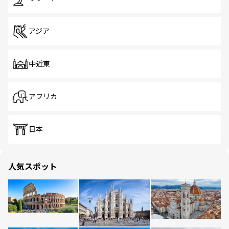
アジア
中近東
アフリカ
日本
人気スポット