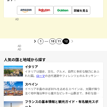
詳細を見る
AD
…
1
10
11
12
AD
AD
人気の国と地域から探す
イタリア
イタリアは歴史、文化、グルメ、自然と多彩な魅力にあふ
れた国。
ローマ
の古代遺跡やフィレンツェのルネッサンス
美術、ヴェネツィアの運河など、歴史あるスポットはもち
スペイン
ろん、トスカーナの美しい田園風景やアマルフィ海岸の絶
景など、自然景観も見逃せない。観光の合間には、本場の
イベリア半島のほぼ80％を占めるスペインは、太陽が降り
ピザやパスタなど、絶品のイタリア料理を堪能することも
注ぐ地中海沿岸から雄大なピレネー山脈まで、多彩な自然
できる。朝目覚めてから夜眠るまで、すべての瞬間を楽し
と文化が詰まったヨーロッパ屈指の旅行先だ。多様な地域
フランスの基本情報と観光ガイド・有名観光スポ
ませてくれるイタリアで、忘れられない旅をしてみよう！
文化が根付くこの国では、情熱的なフラメンコ、熱気あふ
なお、新着のイタリア情報は
コンテンツ一覧
を参照してほ
れる闘牛、そして美味しいタパスが生活の一部となってい
ット