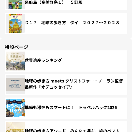
呂麻島（奄美群島１） ５訂版
Ｄ１７ 地球の歩き方 タイ ２０２７～２０２８
特設ページ
世界遺産ランキング
地球の歩き方 meets クリストファー・ノーラン監督
最新作『オデュッセイア』
準備も滞在もスマートに！ トラベルハック2026
地球の歩き方アワード みんなで選ぶ、旅のベスト。