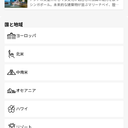
た文化、そして多様な観光資源が、訪れる旅人を魅了し続
うな絶景から文化的な体験まで、香港を存分に楽しみ尽く
シンガポール。未来的な建築物が並ぶマリーナベイ、歴史
ける。 なお、新着のタイ情報は
コンテンツ一覧
を参照して
そう。 なお、新着の香港情報は
コンテンツ一覧
を参照して
と伝統を感じられるエスニックタウン、多数の緑豊かな公
ほしい。
ほしい。
園や自然保護区など、自然が調和した近代的な景観と文化
の多様性あふれるカラフルな町は、どこを歩いても新しい
国と地域
発見がある。さらに、治安のよさや充実した公共交通機関
も、旅行者にとっては魅力的なポイント。グルメも豊富
で、ホーカーズは地元の風情を楽しめる外せないスポット
ヨーロッパ
だ。訪れる人を飽きさせないシンガポールで、多様な魅力
を体感しよう。 なお、新着のシンガポール情報は
コンテン
ツ一覧
を参照してほしい。
北米
中南米
オセアニア
ハワイ
リゾート