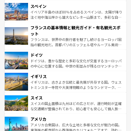
美術、ヴェネツィアの運河など、歴史あるスポットはもち
スペイン
ろん、トスカーナの美しい田園風景やアマルフィ海岸の絶
景など、自然景観も見逃せない。観光の合間には、本場の
イベリア半島のほぼ80％を占めるスペインは、太陽が降り
ピザやパスタなど、絶品のイタリア料理を堪能することも
注ぐ地中海沿岸から雄大なピレネー山脈まで、多彩な自然
できる。朝目覚めてから夜眠るまで、すべての瞬間を楽し
と文化が詰まったヨーロッパ屈指の旅行先だ。多様な地域
フランスの基本情報と観光ガイド・有名観光スポ
ませてくれるイタリアで、忘れられない旅をしてみよう！
文化が根付くこの国では、情熱的なフラメンコ、熱気あふ
なお、新着のイタリア情報は
コンテンツ一覧
を参照してほ
れる闘牛、そして美味しいタパスが生活の一部となってい
ット
しい。
る。首都マドリードの洗練された雰囲気や、バルセロナの
フランスは、世界中の旅行者を魅了し続けるヨーロッパ屈
アートに溢れた街角から、地方では古代ローマ遺跡や中世
指の観光地だ。首都パリのエッフェル塔やルーブル美術館
の城塞都市、穏やかなビーチリゾートまで多彩な表情を見
といった象徴的なスポットから、田舎町の古風な美しさま
せる。地方によって風土や気候が異なるスペインはその個
ドイツ
で、幅広い魅力が詰まっている。華麗な宮殿、歴史的な大
性で訪れる人を魅了する。 なお、新着のスペイン情報は
コ
聖堂、美しいビーチ、そして豊かな自然が、訪れる者を心
ドイツは、豊かな歴史と多彩な文化が交差するヨーロッパ
ンテンツ一覧
を参照してほしい。
から魅了する。また、フランスは美食の国としても知ら
の中心に位置する国。中世の街並みが残るロマンチック街
れ、フランス料理はユネスコ無形文化遺産にも登録されて
道から、未来を先取りするようなモダンな都市まで多様な
イギリス
いる。シャンパンの発祥地であるランス、プロヴァンスの
顔を持つこの国は、どこを歩いても飽きることがない。ベ
香り高いラベンダー畑など、多彩な楽しみ方が可能だ。さ
ルリンの文化的活気、バイエルン州のアルプスの絶景、そ
イギリスは、古きよき伝統と最先端が共存する国。ウェス
らに、パリ以外の地域にも魅力が溢れており、どの街角に
してライン川沿いのワイン畑といった風景は必見。ビール
トミンスター寺院や大英博物館のようなランドマーク、歴
も豊かな歴史と文化が息づいている。パリ以外の個性あふ
とソーセージを味わいながら地元の人と過ごす楽しい時間
史ある大学都市、美しい丘陵地帯や牧歌的な風景など、エ
れる地方に足を運ぶとそれぞれで全く異なる文化を体験で
スイス
は、お酒好きな人にはぜひ体験してほしい。 なお、新着の
リアごとに異なる魅力がある。また、優雅なアフタヌーン
きるだろう。 なお、新着のフランス情報は
コンテンツ一覧
ドイツ情報は
コンテンツ一覧
を参照してほしい。
ティー、ビール好きにはたまらない英国パブ、サッカー観
スイスの国土面積は九州ほどの広さだが、運行時刻が正確
を参照してほしい。
戦など、本場だからこそできる体験も豊富。イギリスを旅
な交通網が整備されており、初心者でも安心して個人旅行
して楽しみつくそう。 なお、新着のイギリス情報は
コンテ
を楽しめる。日本同様に時刻表どおりの旅が可能だ。中世
アメリカ
ンツ一覧
を参照してほしい。
の建物がそのまま残る町や、スイスならではのユニークな
博物館もあり、アルプス観光だけでなく町歩きも満喫する
アメリカ合衆国は、広大な土地と多様な文化が魅力の国。
ことができる。国民の所得が高いため物価も高いが、旅行
東海岸の都市部から西海岸のカリフォルニアまで、訪れる