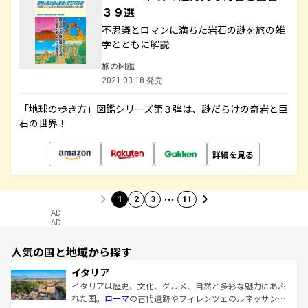
３９選
不思議とロマンに満ちた岩石の謎を旅の雑
学とともに解説
旅の図鑑
2021.03.18 発売
「地球の歩き方」図鑑シリーズ第３弾は、謎だらけの奇岩と巨
石の世界！
詳細を見る
…
1
2
3
11
AD
AD
人気の国と地域から探す
イタリア
イタリアは歴史、文化、グルメ、自然と多彩な魅力にあふ
れた国。
ローマ
の古代遺跡やフィレンツェのルネッサンス