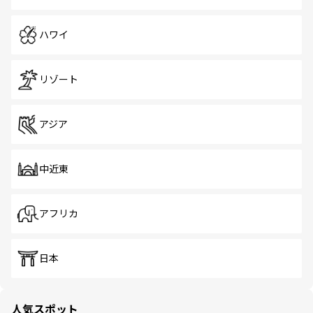
ハワイ
リゾート
アジア
中近東
アフリカ
日本
人気スポット