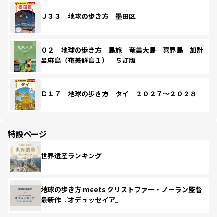
Ｊ３３ 地球の歩き方 墨田区
０２ 地球の歩き方 島旅 奄美大島 喜界島 加計
呂麻島（奄美群島１） ５訂版
Ｄ１７ 地球の歩き方 タイ ２０２７～２０２８
特設ページ
世界遺産ランキング
地球の歩き方 meets クリストファー・ノーラン監督
最新作『オデュッセイア』