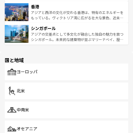
世界中の食通を魅了してやまないベトナム料理も魅力のひ
寺院や市場がいたるところに点在し、古きよき文化と現代
香港
とつ。フォーやバインミー、ベトナムコーヒーなどは、ぜ
の活気が交差している。北部ではチェンマイなどの山岳地
ひ現地で味わいたい。どの地域を訪れてもあたたかい人々
帯で自然と触れ合い、南部ではプーケットやクラビの美し
アジアと西洋の文化が交わる香港は、特有のエネルギーを
が旅行者を迎えてくれるので、きっと忘れられない旅にな
いビーチでリゾート気分を楽しむことができる。タイ料理
もっている。ヴィクトリア湾に広がる壮大な景色、近未来
るはずだ。 なお、新着のベトナム情報は
コンテンツ一覧
を
は世界的に有名で、屋台から高級レストランまで味覚を刺
的なアートスポット、そして歴史と現代が融合した町並
参照してほしい。
シンガポール
激する。気候は一年中温暖で、どの季節にも異なる楽しみ
み、どこを訪れても感動するはず。観光スポットが密集し
が待っている。親しみやすいタイの人々、仏教を中心とし
ており、効率よく見どころを回れるのも魅力。息をのむよ
アジアの交差点として多文化が融合した独自の魅力を放つ
た文化、そして多様な観光資源が、訪れる旅人を魅了し続
うな絶景から文化的な体験まで、香港を存分に楽しみ尽く
シンガポール。未来的な建築物が並ぶマリーナベイ、歴史
ける。 なお、新着のタイ情報は
コンテンツ一覧
を参照して
そう。 なお、新着の香港情報は
コンテンツ一覧
を参照して
と伝統を感じられるエスニックタウン、多数の緑豊かな公
ほしい。
ほしい。
園や自然保護区など、自然が調和した近代的な景観と文化
の多様性あふれるカラフルな町は、どこを歩いても新しい
国と地域
発見がある。さらに、治安のよさや充実した公共交通機関
も、旅行者にとっては魅力的なポイント。グルメも豊富
で、ホーカーズは地元の風情を楽しめる外せないスポット
ヨーロッパ
だ。訪れる人を飽きさせないシンガポールで、多様な魅力
を体感しよう。 なお、新着のシンガポール情報は
コンテン
ツ一覧
を参照してほしい。
北米
中南米
オセアニア