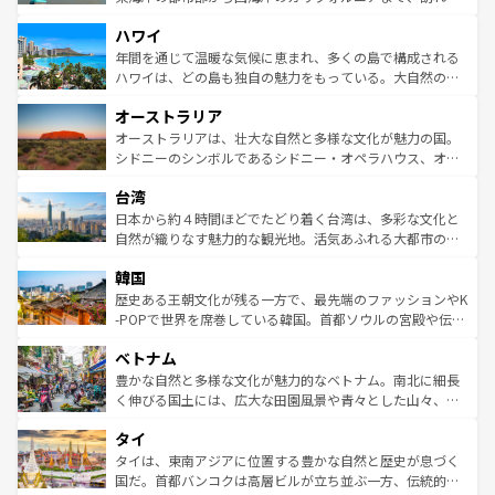
者向けの交通パス提供のサービスもあり、うまく活用すれ
場所ごとに異なる風景と体験が待っている。ニューヨーク
ハワイ
ば市内交通費無料で観光を楽しむこともできる。 なお、新
のような巨大都市は、観光、ショッピング、エンターテイ
着のスイス情報は
コンテンツ一覧
を参照してほしい。
ンメントが詰まった刺激的なスポットだ。一方、アメリカ
年間を通じて温暖な気候に恵まれ、多くの島で構成される
西部には大自然が広がり、グランドキャニオンやイエロー
ハワイは、どの島も独自の魅力をもっている。大自然の神
ストーン国立公園といった絶景が堪能できる。さらに、南
秘を感じたいなら、火山が生み出した壮大な景観を誇るハ
オーストラリア
部のニューオーリンズでは、音楽と美食が融合した独特の
ワイ島は見逃せない。また、定番の観光地といえばオアフ
文化が魅力。旅行者はアメリカの各地域で異なる魅力を楽
島だが、静かな自然を求めるならマウイ島やカウアイ島が
オーストラリアは、壮大な自然と多様な文化が魅力の国。
しみながら、その多様性と豊かな歴史を感じることができ
おすすめ。エメラルドグリーンに輝く海をはじめ、豊かな
シドニーのシンボルであるシドニー・オペラハウス、オー
るだろう。車でのロードトリップや列車の旅も、アメリカ
文化や歴史が息づいている。「アロハスピリット」と呼ば
ストラリア東海岸北部に広がる大サンゴ礁地帯グレートバ
ならではの贅沢な旅のスタイルだ。 なお、新着のアメリカ
台湾
れるおもてなしの心で訪れる人々を迎えてくれるハワイの
リアリーフや大陸中央部にそびえるウルル（エアーズロッ
情報は
コンテンツ一覧
を参照してほしい。
人々、おいしいローカルフードやハワイアンミュージッ
ク）、タスマニアの美しい原生林やケアンズの熱帯雨林な
日本から約４時間ほどでたどり着く台湾は、多彩な文化と
ク、伝統的なフラダンスなど、すべてがハワイの魅力を彩
ど、見どころがたくさん。また、カフェやワイン、オージ
自然が織りなす魅力的な観光地。活気あふれる大都市の台
っている。訪れるたびに新しい発見と感動が待っているハ
ービーフなどの食文化も豊かで、美味しいものであふれて
北やノスタルジックな町並みが人気な九份（ジォウフェ
ワイを、存分に味わってほしい。 なお、新着のハワイ情報
韓国
いる。アクティビティも充実しており、サーフィンやダイ
ン）、静ひつな山岳地帯である台湾東部など、都市の喧騒
は
コンテンツ一覧
を参照してほしい。
ビング、ハイキングなど、アウトドア好きにはたまらな
と山間の静けさが共存しており、訪れる人に新しい発見と
歴史ある王朝文化が残る一方で、最先端のファッションやK
い。オーストラリアの多彩な魅力を存分に味わいつくそ
驚きをもたらしてくれる。また、奥深い台湾の食文化も魅
-POPで世界を席巻している韓国。首都ソウルの宮殿や伝統
う。 なお、新着のオーストラリア情報は
コンテンツ一覧
を
力で、夜市などの屋台グルメから高級料理、ヘルシーで美
家屋が並ぶエリアでは韓国の歴史と文化に浸ることがで
参照してほしい。
ベトナム
容にもいいと評判のスイーツなど、バラエティ豊かな料理
き、地方に足を延ばせば四季折々の自然美を楽しむことが
が味わえる。 なお、新着の台湾情報は
コンテンツ一覧
を参
できる。そして、キムチや焼肉、絶品のストリートフード
豊かな自然と多様な文化が魅力的なベトナム。南北に細長
照してほしい。
まで、さまざまな韓国料理が待っている。夜には、韓国な
く伸びる国土には、広大な田園風景や青々とした山々、世
らではのナイトライフも堪能できる。あたたかいホスピタ
界遺産に登録された壮大な自然景観が点在し、都市部では
タイ
リティに包まれながら、韓国の多彩な魅力を心ゆくまで味
急速な発展と共に伝統が息づく。ハノイの古い町並みやホ
わってみてほしい。 なお、新着の韓国情報は
コンテンツ一
ーチミン市のフランス統治時代の建物も、独特の雰囲気を
タイは、東南アジアに位置する豊かな自然と歴史が息づく
覧
を参照してほしい。
醸し出している。また、バラエティの豊かさとおいしさで
国だ。首都バンコクは高層ビルが立ち並ぶ一方、伝統的な