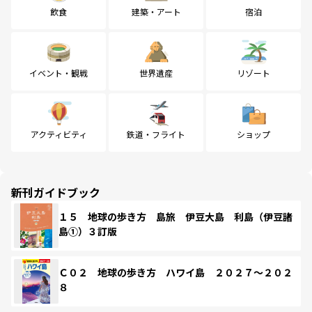
飲食
建築・アート
宿泊
イベント・観戦
世界遺産
リゾート
アクティビティ
鉄道・フライト
ショップ
新刊ガイドブック
１５ 地球の歩き方 島旅 伊豆大島 利島（伊豆諸
島①）３訂版
Ｃ０２ 地球の歩き方 ハワイ島 ２０２７～２０２
８