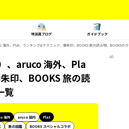
特派員ブログ
ガイドブック
co 海外、Plat、ランキング&テクニック、御朱印、BOOKS 旅の読み物、BOOKS
AD
aruco 海外、Pla
朱印、BOOKS 旅の読
一覧
co 海外
aruco 国内
Plat
代
旅の図鑑
BOOKS スペシャルコラボ