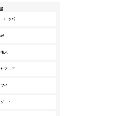
域
ヨーロッパ
北米
中南米
オセアニア
ハワイ
リゾート