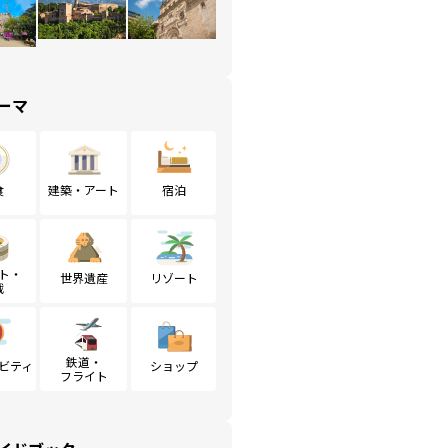
ーマ
食
建築・アート
宿泊
ト・
世界遺産
リゾート
戦
鉄道・
ビティ
ショップ
フライト