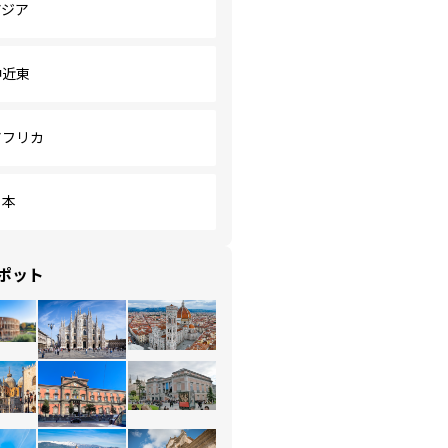
アジア
中近東
アフリカ
日本
ポット