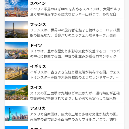
スペイン
ろん、トスカーナの美しい田園風景やアマルフィ海岸の絶
景など、自然景観も見逃せない。観光の合間には、本場の
イベリア半島のほぼ80％を占めるスペインは、太陽が降り
ピザやパスタなど、絶品のイタリア料理を堪能することも
注ぐ地中海沿岸から雄大なピレネー山脈まで、多彩な自然
できる。朝目覚めてから夜眠るまで、すべての瞬間を楽し
と文化が詰まったヨーロッパ屈指の旅行先だ。多様な地域
フランス
ませてくれるイタリアで、忘れられない旅をしてみよう！
文化が根付くこの国では、情熱的なフラメンコ、熱気あふ
なお、新着のイタリア情報は
コンテンツ一覧
を参照してほ
れる闘牛、そして美味しいタパスが生活の一部となってい
フランスは、世界中の旅行者を魅了し続けるヨーロッパ屈
しい。
る。首都マドリードの洗練された雰囲気や、バルセロナの
指の観光地だ。首都パリのエッフェル塔やルーブル美術館
アートに溢れた街角から、地方では古代ローマ遺跡や中世
といった象徴的なスポットから、田舎町の古風な美しさま
ドイツ
の城塞都市、穏やかなビーチリゾートまで多彩な表情を見
で、幅広い魅力が詰まっている。華麗な宮殿、歴史的な大
せる。地方によって風土や気候が異なるスペインはその個
聖堂、美しいビーチ、そして豊かな自然が、訪れる者を心
ドイツは、豊かな歴史と多彩な文化が交差するヨーロッパ
性で訪れる人を魅了する。 なお、新着のスペイン情報は
コ
から魅了する。また、フランスは美食の国としても知ら
の中心に位置する国。中世の街並みが残るロマンチック街
ンテンツ一覧
を参照してほしい。
れ、フランス料理はユネスコ無形文化遺産にも登録されて
道から、未来を先取りするようなモダンな都市まで多様な
イギリス
いる。シャンパンの発祥地であるランス、プロヴァンスの
顔を持つこの国は、どこを歩いても飽きることがない。ベ
香り高いラベンダー畑など、多彩な楽しみ方が可能だ。さ
ルリンの文化的活気、バイエルン州のアルプスの絶景、そ
イギリスは、古きよき伝統と最先端が共存する国。ウェス
らに、パリ以外の地域にも魅力が溢れており、どの街角に
してライン川沿いのワイン畑といった風景は必見。ビール
トミンスター寺院や大英博物館のようなランドマーク、歴
も豊かな歴史と文化が息づいている。パリ以外の個性あふ
とソーセージを味わいながら地元の人と過ごす楽しい時間
史ある大学都市、美しい丘陵地帯や牧歌的な風景など、エ
れる地方に足を運ぶとそれぞれで全く異なる文化を体験で
スイス
は、お酒好きな人にはぜひ体験してほしい。 なお、新着の
リアごとに異なる魅力がある。また、優雅なアフタヌーン
きるだろう。 なお、新着のフランス情報は
コンテンツ一覧
ドイツ情報は
コンテンツ一覧
を参照してほしい。
ティー、ビール好きにはたまらない英国パブ、サッカー観
スイスの国土面積は九州ほどの広さだが、運行時刻が正確
を参照してほしい。
戦など、本場だからこそできる体験も豊富。イギリスを旅
な交通網が整備されており、初心者でも安心して個人旅行
して楽しみつくそう。 なお、新着のイギリス情報は
コンテ
を楽しめる。日本同様に時刻表どおりの旅が可能だ。中世
アメリカ
ンツ一覧
を参照してほしい。
の建物がそのまま残る町や、スイスならではのユニークな
博物館もあり、アルプス観光だけでなく町歩きも満喫する
アメリカ合衆国は、広大な土地と多様な文化が魅力の国。
ことができる。国民の所得が高いため物価も高いが、旅行
東海岸の都市部から西海岸のカリフォルニアまで、訪れる
者向けの交通パス提供のサービスもあり、うまく活用すれ
場所ごとに異なる風景と体験が待っている。ニューヨーク