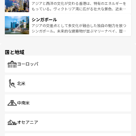
ひ現地で味わいたい。どの地域を訪れてもあたたかい人々
帯で自然と触れ合い、南部ではプーケットやクラビの美し
アジアと西洋の文化が交わる香港は、特有のエネルギーを
が旅行者を迎えてくれるので、きっと忘れられない旅にな
いビーチでリゾート気分を楽しむことができる。タイ料理
もっている。ヴィクトリア湾に広がる壮大な景色、近未来
るはずだ。 なお、新着のベトナム情報は
コンテンツ一覧
を
は世界的に有名で、屋台から高級レストランまで味覚を刺
的なアートスポット、そして歴史と現代が融合した町並
参照してほしい。
シンガポール
激する。気候は一年中温暖で、どの季節にも異なる楽しみ
み、どこを訪れても感動するはず。観光スポットが密集し
が待っている。親しみやすいタイの人々、仏教を中心とし
ており、効率よく見どころを回れるのも魅力。息をのむよ
アジアの交差点として多文化が融合した独自の魅力を放つ
た文化、そして多様な観光資源が、訪れる旅人を魅了し続
うな絶景から文化的な体験まで、香港を存分に楽しみ尽く
シンガポール。未来的な建築物が並ぶマリーナベイ、歴史
ける。 なお、新着のタイ情報は
コンテンツ一覧
を参照して
そう。 なお、新着の香港情報は
コンテンツ一覧
を参照して
と伝統を感じられるエスニックタウン、多数の緑豊かな公
ほしい。
ほしい。
園や自然保護区など、自然が調和した近代的な景観と文化
の多様性あふれるカラフルな町は、どこを歩いても新しい
国と地域
発見がある。さらに、治安のよさや充実した公共交通機関
も、旅行者にとっては魅力的なポイント。グルメも豊富
で、ホーカーズは地元の風情を楽しめる外せないスポット
ヨーロッパ
だ。訪れる人を飽きさせないシンガポールで、多様な魅力
を体感しよう。 なお、新着のシンガポール情報は
コンテン
ツ一覧
を参照してほしい。
北米
中南米
オセアニア