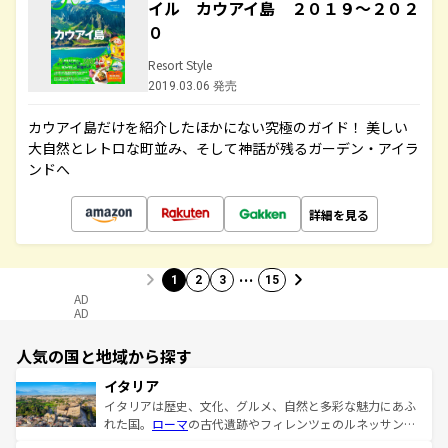
イル カウアイ島 ２０１９～２０２
０
Resort Style
2019.03.06 発売
カウアイ島だけを紹介したほかにない究極のガイド！ 美しい
大自然とレトロな町並み、そして神話が残るガーデン・アイラ
ンドへ
詳細を見る
…
1
2
3
15
AD
AD
人気の国と地域から探す
イタリア
イタリアは歴史、文化、グルメ、自然と多彩な魅力にあふ
れた国。
ローマ
の古代遺跡やフィレンツェのルネッサンス
美術、ヴェネツィアの運河など、歴史あるスポットはもち