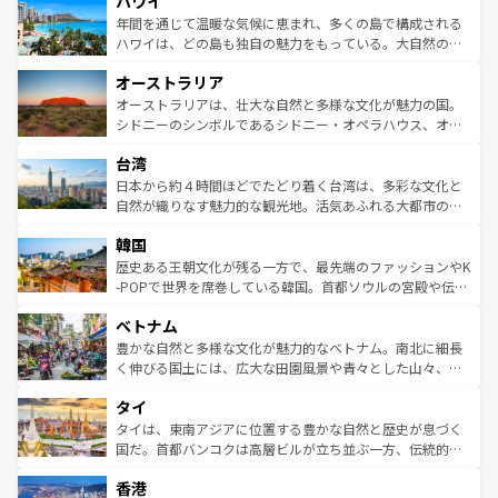
ハワイ
ば市内交通費無料で観光を楽しむこともできる。 なお、新
のような巨大都市は、観光、ショッピング、エンターテイ
着のスイス情報は
コンテンツ一覧
を参照してほしい。
ンメントが詰まった刺激的なスポットだ。一方、アメリカ
年間を通じて温暖な気候に恵まれ、多くの島で構成される
西部には大自然が広がり、グランドキャニオンやイエロー
ハワイは、どの島も独自の魅力をもっている。大自然の神
ストーン国立公園といった絶景が堪能できる。さらに、南
秘を感じたいなら、火山が生み出した壮大な景観を誇るハ
オーストラリア
部のニューオーリンズでは、音楽と美食が融合した独特の
ワイ島は見逃せない。また、定番の観光地といえばオアフ
文化が魅力。旅行者はアメリカの各地域で異なる魅力を楽
島だが、静かな自然を求めるならマウイ島やカウアイ島が
オーストラリアは、壮大な自然と多様な文化が魅力の国。
しみながら、その多様性と豊かな歴史を感じることができ
おすすめ。エメラルドグリーンに輝く海をはじめ、豊かな
シドニーのシンボルであるシドニー・オペラハウス、オー
るだろう。車でのロードトリップや列車の旅も、アメリカ
文化や歴史が息づいている。「アロハスピリット」と呼ば
ストラリア東海岸北部に広がる大サンゴ礁地帯グレートバ
ならではの贅沢な旅のスタイルだ。 なお、新着のアメリカ
台湾
れるおもてなしの心で訪れる人々を迎えてくれるハワイの
リアリーフや大陸中央部にそびえるウルル（エアーズロッ
情報は
コンテンツ一覧
を参照してほしい。
人々、おいしいローカルフードやハワイアンミュージッ
ク）、タスマニアの美しい原生林やケアンズの熱帯雨林な
日本から約４時間ほどでたどり着く台湾は、多彩な文化と
ク、伝統的なフラダンスなど、すべてがハワイの魅力を彩
ど、見どころがたくさん。また、カフェやワイン、オージ
自然が織りなす魅力的な観光地。活気あふれる大都市の台
っている。訪れるたびに新しい発見と感動が待っているハ
ービーフなどの食文化も豊かで、美味しいものであふれて
北やノスタルジックな町並みが人気な九份（ジォウフェ
ワイを、存分に味わってほしい。 なお、新着のハワイ情報
韓国
いる。アクティビティも充実しており、サーフィンやダイ
ン）、静ひつな山岳地帯である台湾東部など、都市の喧騒
は
コンテンツ一覧
を参照してほしい。
ビング、ハイキングなど、アウトドア好きにはたまらな
と山間の静けさが共存しており、訪れる人に新しい発見と
歴史ある王朝文化が残る一方で、最先端のファッションやK
い。オーストラリアの多彩な魅力を存分に味わいつくそ
驚きをもたらしてくれる。また、奥深い台湾の食文化も魅
-POPで世界を席巻している韓国。首都ソウルの宮殿や伝統
う。 なお、新着のオーストラリア情報は
コンテンツ一覧
を
力で、夜市などの屋台グルメから高級料理、ヘルシーで美
家屋が並ぶエリアでは韓国の歴史と文化に浸ることがで
参照してほしい。
ベトナム
容にもいいと評判のスイーツなど、バラエティ豊かな料理
き、地方に足を延ばせば四季折々の自然美を楽しむことが
が味わえる。 なお、新着の台湾情報は
コンテンツ一覧
を参
できる。そして、キムチや焼肉、絶品のストリートフード
豊かな自然と多様な文化が魅力的なベトナム。南北に細長
照してほしい。
まで、さまざまな韓国料理が待っている。夜には、韓国な
く伸びる国土には、広大な田園風景や青々とした山々、世
らではのナイトライフも堪能できる。あたたかいホスピタ
界遺産に登録された壮大な自然景観が点在し、都市部では
タイ
リティに包まれながら、韓国の多彩な魅力を心ゆくまで味
急速な発展と共に伝統が息づく。ハノイの古い町並みやホ
わってみてほしい。 なお、新着の韓国情報は
コンテンツ一
ーチミン市のフランス統治時代の建物も、独特の雰囲気を
タイは、東南アジアに位置する豊かな自然と歴史が息づく
覧
を参照してほしい。
醸し出している。また、バラエティの豊かさとおいしさで
国だ。首都バンコクは高層ビルが立ち並ぶ一方、伝統的な
世界中の食通を魅了してやまないベトナム料理も魅力のひ
寺院や市場がいたるところに点在し、古きよき文化と現代
香港
とつ。フォーやバインミー、ベトナムコーヒーなどは、ぜ
の活気が交差している。北部ではチェンマイなどの山岳地