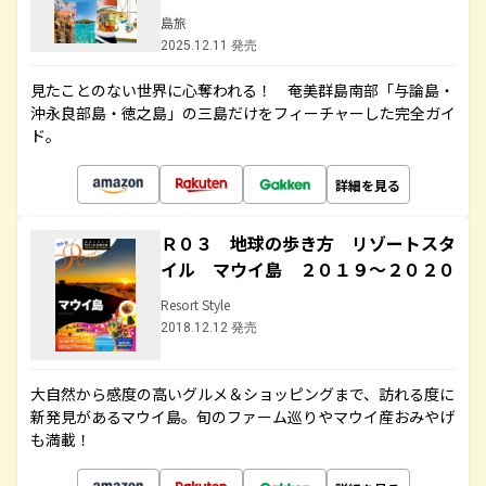
島旅
2025.12.11 発売
見たことのない世界に心奪われる！ 奄美群島南部「与論島・
沖永良部島・徳之島」の三島だけをフィーチャーした完全ガイ
ド。
詳細を見る
Ｒ０３ 地球の歩き方 リゾートスタ
イル マウイ島 ２０１９～２０２０
Resort Style
2018.12.12 発売
大自然から感度の高いグルメ＆ショッピングまで、訪れる度に
新発見があるマウイ島。旬のファーム巡りやマウイ産おみやげ
も満載！