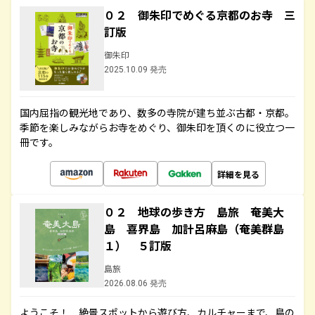
０２ 御朱印でめぐる京都のお寺 三
訂版
御朱印
2025.10.09 発売
国内屈指の観光地であり、数多の寺院が建ち並ぶ古都・京都。
季節を楽しみながらお寺をめぐり、御朱印を頂くのに役立つ一
冊です。
詳細を見る
０２ 地球の歩き方 島旅 奄美大
島 喜界島 加計呂麻島（奄美群島
１） ５訂版
島旅
2026.08.06 発売
ようこそ！ 絶景スポットから遊び方、カルチャーまで、島の