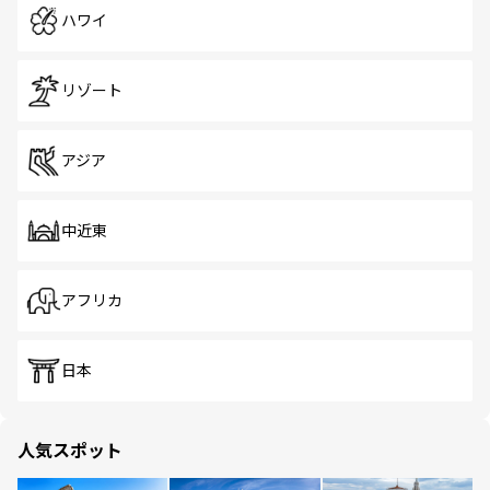
ハワイ
リゾート
アジア
中近東
アフリカ
日本
人気スポット