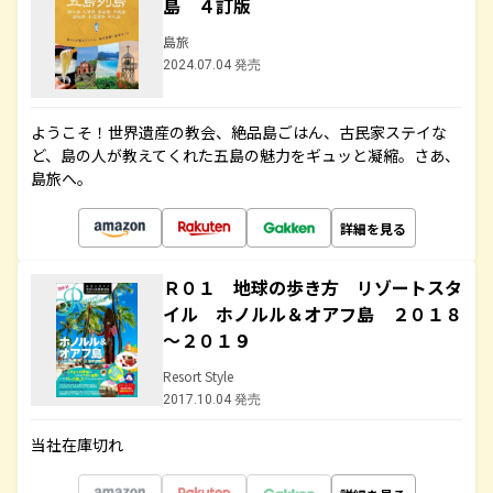
島 ４訂版
島旅
2024.07.04 発売
ようこそ！世界遺産の教会、絶品島ごはん、古民家ステイな
ど、島の人が教えてくれた五島の魅力をギュッと凝縮。さあ、
島旅へ。
詳細を見る
Ｒ０１ 地球の歩き方 リゾートスタ
イル ホノルル＆オアフ島 ２０１８
～２０１９
Resort Style
2017.10.04 発売
当社在庫切れ