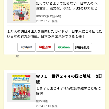
知っているようで知らない 日本人の心、
食文化、職文化、信仰、地域の魅力など
BOOKS 旅の読み物
2022.07.21 発売
１万人の訪日外国人を案内したガイドが、日本人にこそ伝えた
い日本の魅力が満載。日本の再発見ができる１冊！
詳細を見る
AD
Ｗ０１ 世界２４４の国と地域 改訂
版
１９７ヵ国と４７地域を旅の雑学とともに
解説
旅の図鑑
2024.07.18 発売