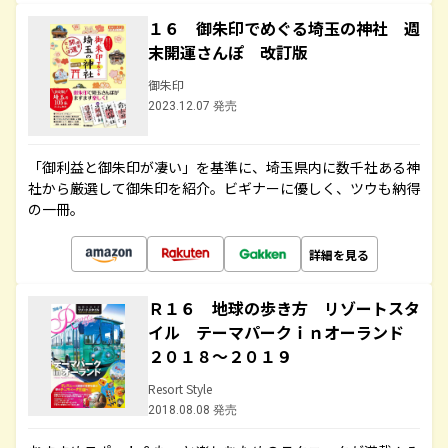
１６ 御朱印でめぐる埼玉の神社 週
末開運さんぽ 改訂版
御朱印
2023.12.07 発売
「御利益と御朱印が凄い」を基準に、埼玉県内に数千社ある神
社から厳選して御朱印を紹介。ビギナーに優しく、ツウも納得
の一冊。
詳細を見る
Ｒ１６ 地球の歩き方 リゾートスタ
イル テーマパークｉｎオーランド
２０１８～２０１９
Resort Style
2018.08.08 発売