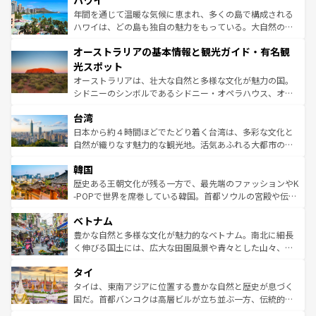
ハワイ
のような巨大都市は、観光、ショッピング、エンターテイ
ンメントが詰まった刺激的なスポットだ。一方、アメリカ
年間を通じて温暖な気候に恵まれ、多くの島で構成される
西部には大自然が広がり、グランドキャニオンやイエロー
ハワイは、どの島も独自の魅力をもっている。大自然の神
ストーン国立公園といった絶景が堪能できる。さらに、南
秘を感じたいなら、火山が生み出した壮大な景観を誇るハ
オーストラリアの基本情報と観光ガイド・有名観
部のニューオーリンズでは、音楽と美食が融合した独特の
ワイ島は見逃せない。また、定番の観光地といえばオアフ
文化が魅力。旅行者はアメリカの各地域で異なる魅力を楽
島だが、静かな自然を求めるならマウイ島やカウアイ島が
光スポット
しみながら、その多様性と豊かな歴史を感じることができ
おすすめ。エメラルドグリーンに輝く海をはじめ、豊かな
オーストラリアは、壮大な自然と多様な文化が魅力の国。
るだろう。車でのロードトリップや列車の旅も、アメリカ
文化や歴史が息づいている。「アロハスピリット」と呼ば
シドニーのシンボルであるシドニー・オペラハウス、オー
ならではの贅沢な旅のスタイルだ。 なお、新着のアメリカ
れるおもてなしの心で訪れる人々を迎えてくれるハワイの
ストラリア東海岸北部に広がる大サンゴ礁地帯グレートバ
情報は
コンテンツ一覧
を参照してほしい。
人々、おいしいローカルフードやハワイアンミュージッ
台湾
リアリーフや大陸中央部にそびえるウルル（エアーズロッ
ク、伝統的なフラダンスなど、すべてがハワイの魅力を彩
ク）、タスマニアの美しい原生林やケアンズの熱帯雨林な
日本から約４時間ほどでたどり着く台湾は、多彩な文化と
っている。訪れるたびに新しい発見と感動が待っているハ
ど、見どころがたくさん。また、カフェやワイン、オージ
自然が織りなす魅力的な観光地。活気あふれる大都市の台
ワイを、存分に味わってほしい。 なお、新着のハワイ情報
ービーフなどの食文化も豊かで、美味しいものであふれて
北やノスタルジックな町並みが人気な九份（ジォウフェ
は
コンテンツ一覧
を参照してほしい。
韓国
いる。アクティビティも充実しており、サーフィンやダイ
ン）、静ひつな山岳地帯である台湾東部など、都市の喧騒
ビング、ハイキングなど、アウトドア好きにはたまらな
と山間の静けさが共存しており、訪れる人に新しい発見と
歴史ある王朝文化が残る一方で、最先端のファッションやK
い。オーストラリアの多彩な魅力を存分に味わいつくそ
驚きをもたらしてくれる。また、奥深い台湾の食文化も魅
-POPで世界を席巻している韓国。首都ソウルの宮殿や伝統
う。 なお、新着のオーストラリア情報は
コンテンツ一覧
を
力で、夜市などの屋台グルメから高級料理、ヘルシーで美
家屋が並ぶエリアでは韓国の歴史と文化に浸ることがで
参照してほしい。
ベトナム
容にもいいと評判のスイーツなど、バラエティ豊かな料理
き、地方に足を延ばせば四季折々の自然美を楽しむことが
が味わえる。 なお、新着の台湾情報は
コンテンツ一覧
を参
できる。そして、キムチや焼肉、絶品のストリートフード
豊かな自然と多様な文化が魅力的なベトナム。南北に細長
照してほしい。
まで、さまざまな韓国料理が待っている。夜には、韓国な
く伸びる国土には、広大な田園風景や青々とした山々、世
らではのナイトライフも堪能できる。あたたかいホスピタ
界遺産に登録された壮大な自然景観が点在し、都市部では
タイ
リティに包まれながら、韓国の多彩な魅力を心ゆくまで味
急速な発展と共に伝統が息づく。ハノイの古い町並みやホ
わってみてほしい。 なお、新着の韓国情報は
コンテンツ一
ーチミン市のフランス統治時代の建物も、独特の雰囲気を
タイは、東南アジアに位置する豊かな自然と歴史が息づく
覧
を参照してほしい。
醸し出している。また、バラエティの豊かさとおいしさで
国だ。首都バンコクは高層ビルが立ち並ぶ一方、伝統的な
世界中の食通を魅了してやまないベトナム料理も魅力のひ
寺院や市場がいたるところに点在し、古きよき文化と現代