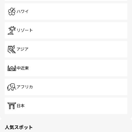
ハワイ
リゾート
アジア
中近東
アフリカ
日本
人気スポット