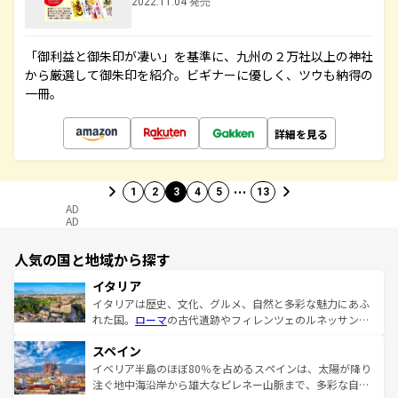
2022.11.04 発売
「御利益と御朱印が凄い」を基準に、九州の２万社以上の神社
から厳選して御朱印を紹介。ビギナーに優しく、ツウも納得の
一冊。
詳細を見る
…
1
2
3
4
5
13
AD
AD
人気の国と地域から探す
イタリア
イタリアは歴史、文化、グルメ、自然と多彩な魅力にあふ
れた国。
ローマ
の古代遺跡やフィレンツェのルネッサンス
美術、ヴェネツィアの運河など、歴史あるスポットはもち
スペイン
ろん、トスカーナの美しい田園風景やアマルフィ海岸の絶
景など、自然景観も見逃せない。観光の合間には、本場の
イベリア半島のほぼ80％を占めるスペインは、太陽が降り
ピザやパスタなど、絶品のイタリア料理を堪能することも
注ぐ地中海沿岸から雄大なピレネー山脈まで、多彩な自然