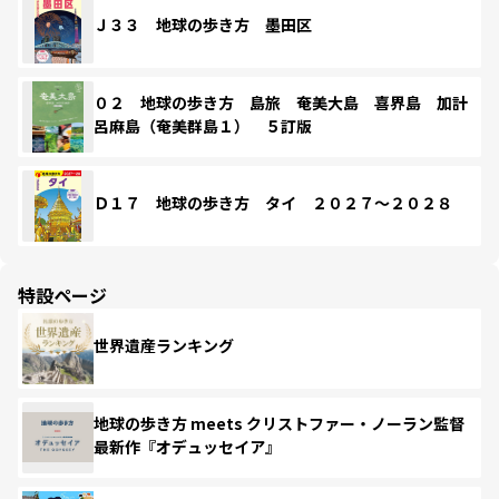
Ｊ３３ 地球の歩き方 墨田区
０２ 地球の歩き方 島旅 奄美大島 喜界島 加計
呂麻島（奄美群島１） ５訂版
Ｄ１７ 地球の歩き方 タイ ２０２７～２０２８
特設ページ
世界遺産ランキング
地球の歩き方 meets クリストファー・ノーラン監督
最新作『オデュッセイア』