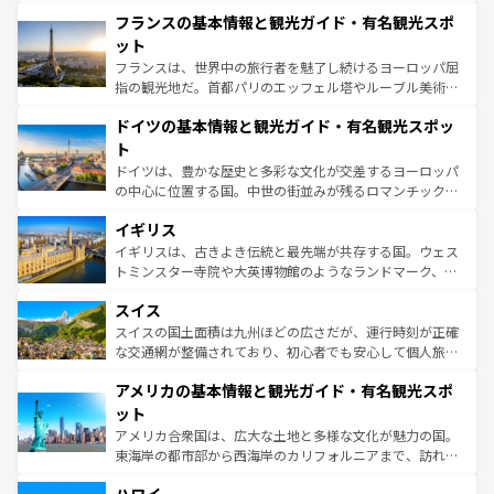
できる。朝目覚めてから夜眠るまで、すべての瞬間を楽し
と文化が詰まったヨーロッパ屈指の旅行先だ。多様な地域
フランスの基本情報と観光ガイド・有名観光スポ
ませてくれるイタリアで、忘れられない旅をしてみよう！
文化が根付くこの国では、情熱的なフラメンコ、熱気あふ
なお、新着のイタリア情報は
コンテンツ一覧
を参照してほ
れる闘牛、そして美味しいタパスが生活の一部となってい
ット
しい。
る。首都マドリードの洗練された雰囲気や、バルセロナの
フランスは、世界中の旅行者を魅了し続けるヨーロッパ屈
アートに溢れた街角から、地方では古代ローマ遺跡や中世
指の観光地だ。首都パリのエッフェル塔やルーブル美術館
の城塞都市、穏やかなビーチリゾートまで多彩な表情を見
といった象徴的なスポットから、田舎町の古風な美しさま
せる。地方によって風土や気候が異なるスペインはその個
ドイツの基本情報と観光ガイド・有名観光スポッ
で、幅広い魅力が詰まっている。華麗な宮殿、歴史的な大
性で訪れる人を魅了する。 なお、新着のスペイン情報は
コ
聖堂、美しいビーチ、そして豊かな自然が、訪れる者を心
ト
ンテンツ一覧
を参照してほしい。
から魅了する。また、フランスは美食の国としても知ら
ドイツは、豊かな歴史と多彩な文化が交差するヨーロッパ
れ、フランス料理はユネスコ無形文化遺産にも登録されて
の中心に位置する国。中世の街並みが残るロマンチック街
いる。シャンパンの発祥地であるランス、プロヴァンスの
道から、未来を先取りするようなモダンな都市まで多様な
香り高いラベンダー畑など、多彩な楽しみ方が可能だ。さ
イギリス
顔を持つこの国は、どこを歩いても飽きることがない。ベ
らに、パリ以外の地域にも魅力が溢れており、どの街角に
ルリンの文化的活気、バイエルン州のアルプスの絶景、そ
イギリスは、古きよき伝統と最先端が共存する国。ウェス
も豊かな歴史と文化が息づいている。パリ以外の個性あふ
してライン川沿いのワイン畑といった風景は必見。ビール
トミンスター寺院や大英博物館のようなランドマーク、歴
れる地方に足を運ぶとそれぞれで全く異なる文化を体験で
とソーセージを味わいながら地元の人と過ごす楽しい時間
史ある大学都市、美しい丘陵地帯や牧歌的な風景など、エ
きるだろう。 なお、新着のフランス情報は
コンテンツ一覧
スイス
は、お酒好きな人にはぜひ体験してほしい。 なお、新着の
リアごとに異なる魅力がある。また、優雅なアフタヌーン
を参照してほしい。
ドイツ情報は
コンテンツ一覧
を参照してほしい。
ティー、ビール好きにはたまらない英国パブ、サッカー観
スイスの国土面積は九州ほどの広さだが、運行時刻が正確
戦など、本場だからこそできる体験も豊富。イギリスを旅
な交通網が整備されており、初心者でも安心して個人旅行
して楽しみつくそう。 なお、新着のイギリス情報は
コンテ
を楽しめる。日本同様に時刻表どおりの旅が可能だ。中世
アメリカの基本情報と観光ガイド・有名観光スポ
ンツ一覧
を参照してほしい。
の建物がそのまま残る町や、スイスならではのユニークな
博物館もあり、アルプス観光だけでなく町歩きも満喫する
ット
ことができる。国民の所得が高いため物価も高いが、旅行
アメリカ合衆国は、広大な土地と多様な文化が魅力の国。
者向けの交通パス提供のサービスもあり、うまく活用すれ
東海岸の都市部から西海岸のカリフォルニアまで、訪れる
ば市内交通費無料で観光を楽しむこともできる。 なお、新
場所ごとに異なる風景と体験が待っている。ニューヨーク
着のスイス情報は
コンテンツ一覧
を参照してほしい。