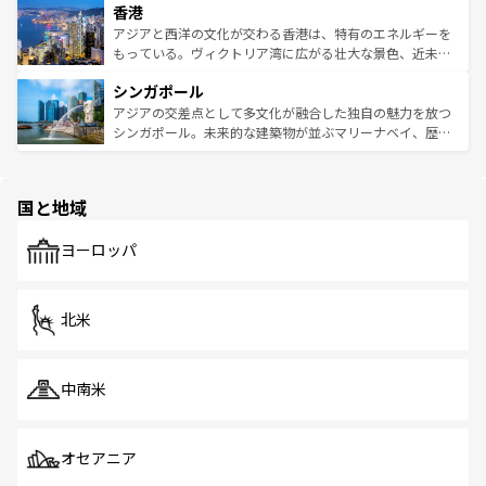
香港
とつ。フォーやバインミー、ベトナムコーヒーなどは、ぜ
の活気が交差している。北部ではチェンマイなどの山岳地
ひ現地で味わいたい。どの地域を訪れてもあたたかい人々
帯で自然と触れ合い、南部ではプーケットやクラビの美し
アジアと西洋の文化が交わる香港は、特有のエネルギーを
が旅行者を迎えてくれるので、きっと忘れられない旅にな
いビーチでリゾート気分を楽しむことができる。タイ料理
もっている。ヴィクトリア湾に広がる壮大な景色、近未来
るはずだ。 なお、新着のベトナム情報は
コンテンツ一覧
を
は世界的に有名で、屋台から高級レストランまで味覚を刺
的なアートスポット、そして歴史と現代が融合した町並
参照してほしい。
シンガポール
激する。気候は一年中温暖で、どの季節にも異なる楽しみ
み、どこを訪れても感動するはず。観光スポットが密集し
が待っている。親しみやすいタイの人々、仏教を中心とし
ており、効率よく見どころを回れるのも魅力。息をのむよ
アジアの交差点として多文化が融合した独自の魅力を放つ
た文化、そして多様な観光資源が、訪れる旅人を魅了し続
うな絶景から文化的な体験まで、香港を存分に楽しみ尽く
シンガポール。未来的な建築物が並ぶマリーナベイ、歴史
ける。 なお、新着のタイ情報は
コンテンツ一覧
を参照して
そう。 なお、新着の香港情報は
コンテンツ一覧
を参照して
と伝統を感じられるエスニックタウン、多数の緑豊かな公
ほしい。
ほしい。
園や自然保護区など、自然が調和した近代的な景観と文化
の多様性あふれるカラフルな町は、どこを歩いても新しい
国と地域
発見がある。さらに、治安のよさや充実した公共交通機関
も、旅行者にとっては魅力的なポイント。グルメも豊富
で、ホーカーズは地元の風情を楽しめる外せないスポット
ヨーロッパ
だ。訪れる人を飽きさせないシンガポールで、多様な魅力
を体感しよう。 なお、新着のシンガポール情報は
コンテン
ツ一覧
を参照してほしい。
北米
中南米
オセアニア