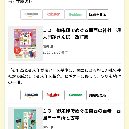
当社在庫切れ
詳細を見る
１２ 御朱印でめぐる関西の神社 週
末開運さんぽ 改訂版
御朱印
2025.02.06 発売
「御利益と御朱印が凄い」を基準に、関西にある約１万社の神
社から厳選して御朱印を紹介。ビギナーに優しく、ツウも納得
の一冊。
詳細を見る
１３ 御朱印でめぐる関西の百寺 西
国三十三所と古寺
御朱印