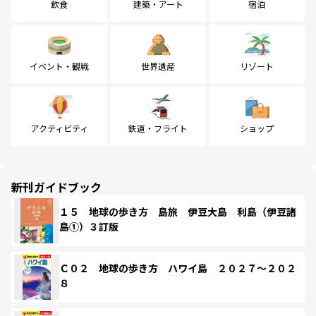
飲食
建築・アート
宿泊
イベント・観戦
世界遺産
リゾート
アクティビティ
鉄道・フライト
ショップ
新刊ガイドブック
１５ 地球の歩き方 島旅 伊豆大島 利島（伊豆諸
島①）３訂版
Ｃ０２ 地球の歩き方 ハワイ島 ２０２７～２０２
８