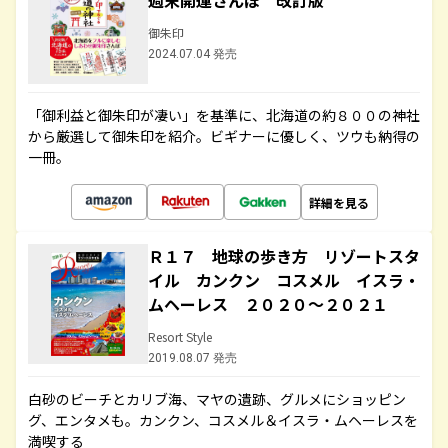
週末開運さんぽ 改訂版
御朱印
2024.07.04 発売
「御利益と御朱印が凄い」を基準に、北海道の約８００の神社
から厳選して御朱印を紹介。ビギナーに優しく、ツウも納得の
一冊。
詳細を見る
Ｒ１７ 地球の歩き方 リゾートスタ
イル カンクン コスメル イスラ・
ムヘーレス ２０２０～２０２１
Resort Style
2019.08.07 発売
白砂のビーチとカリブ海、マヤの遺跡、グルメにショッピン
グ、エンタメも。カンクン、コスメル＆イスラ・ムヘーレスを
満喫する