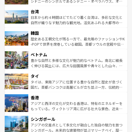
しみながら、その多様性と豊かな歴史を感じることができ
おすすめ。エメラルドグリーンに輝く海をはじめ、豊かな
シドニーのシンボルであるシドニー・オペラハウス、オー
るだろう。車でのロードトリップや列車の旅も、アメリカ
文化や歴史が息づいている。「アロハスピリット」と呼ば
ストラリア東海岸北部に広がる大サンゴ礁地帯グレートバ
ならではの贅沢な旅のスタイルだ。 なお、新着のアメリカ
台湾
れるおもてなしの心で訪れる人々を迎えてくれるハワイの
リアリーフや大陸中央部にそびえるウルル（エアーズロッ
情報は
コンテンツ一覧
を参照してほしい。
人々、おいしいローカルフードやハワイアンミュージッ
ク）、タスマニアの美しい原生林やケアンズの熱帯雨林な
日本から約４時間ほどでたどり着く台湾は、多彩な文化と
ク、伝統的なフラダンスなど、すべてがハワイの魅力を彩
ど、見どころがたくさん。また、カフェやワイン、オージ
自然が織りなす魅力的な観光地。活気あふれる大都市の台
っている。訪れるたびに新しい発見と感動が待っているハ
ービーフなどの食文化も豊かで、美味しいものであふれて
北やノスタルジックな町並みが人気な九份（ジォウフェ
ワイを、存分に味わってほしい。 なお、新着のハワイ情報
韓国
いる。アクティビティも充実しており、サーフィンやダイ
ン）、静ひつな山岳地帯である台湾東部など、都市の喧騒
は
コンテンツ一覧
を参照してほしい。
ビング、ハイキングなど、アウトドア好きにはたまらな
と山間の静けさが共存しており、訪れる人に新しい発見と
歴史ある王朝文化が残る一方で、最先端のファッションやK
い。オーストラリアの多彩な魅力を存分に味わいつくそ
驚きをもたらしてくれる。また、奥深い台湾の食文化も魅
-POPで世界を席巻している韓国。首都ソウルの宮殿や伝統
う。 なお、新着のオーストラリア情報は
コンテンツ一覧
を
力で、夜市などの屋台グルメから高級料理、ヘルシーで美
家屋が並ぶエリアでは韓国の歴史と文化に浸ることがで
参照してほしい。
ベトナム
容にもいいと評判のスイーツなど、バラエティ豊かな料理
き、地方に足を延ばせば四季折々の自然美を楽しむことが
が味わえる。 なお、新着の台湾情報は
コンテンツ一覧
を参
できる。そして、キムチや焼肉、絶品のストリートフード
豊かな自然と多様な文化が魅力的なベトナム。南北に細長
照してほしい。
まで、さまざまな韓国料理が待っている。夜には、韓国な
く伸びる国土には、広大な田園風景や青々とした山々、世
らではのナイトライフも堪能できる。あたたかいホスピタ
界遺産に登録された壮大な自然景観が点在し、都市部では
タイ
リティに包まれながら、韓国の多彩な魅力を心ゆくまで味
急速な発展と共に伝統が息づく。ハノイの古い町並みやホ
わってみてほしい。 なお、新着の韓国情報は
コンテンツ一
ーチミン市のフランス統治時代の建物も、独特の雰囲気を
タイは、東南アジアに位置する豊かな自然と歴史が息づく
覧
を参照してほしい。
醸し出している。また、バラエティの豊かさとおいしさで
国だ。首都バンコクは高層ビルが立ち並ぶ一方、伝統的な
世界中の食通を魅了してやまないベトナム料理も魅力のひ
寺院や市場がいたるところに点在し、古きよき文化と現代
香港
とつ。フォーやバインミー、ベトナムコーヒーなどは、ぜ
の活気が交差している。北部ではチェンマイなどの山岳地
ひ現地で味わいたい。どの地域を訪れてもあたたかい人々
帯で自然と触れ合い、南部ではプーケットやクラビの美し
アジアと西洋の文化が交わる香港は、特有のエネルギーを
が旅行者を迎えてくれるので、きっと忘れられない旅にな
いビーチでリゾート気分を楽しむことができる。タイ料理
もっている。ヴィクトリア湾に広がる壮大な景色、近未来
るはずだ。 なお、新着のベトナム情報は
コンテンツ一覧
を
は世界的に有名で、屋台から高級レストランまで味覚を刺
的なアートスポット、そして歴史と現代が融合した町並
参照してほしい。
シンガポール
激する。気候は一年中温暖で、どの季節にも異なる楽しみ
み、どこを訪れても感動するはず。観光スポットが密集し
が待っている。親しみやすいタイの人々、仏教を中心とし
ており、効率よく見どころを回れるのも魅力。息をのむよ
アジアの交差点として多文化が融合した独自の魅力を放つ
た文化、そして多様な観光資源が、訪れる旅人を魅了し続
うな絶景から文化的な体験まで、香港を存分に楽しみ尽く
シンガポール。未来的な建築物が並ぶマリーナベイ、歴史