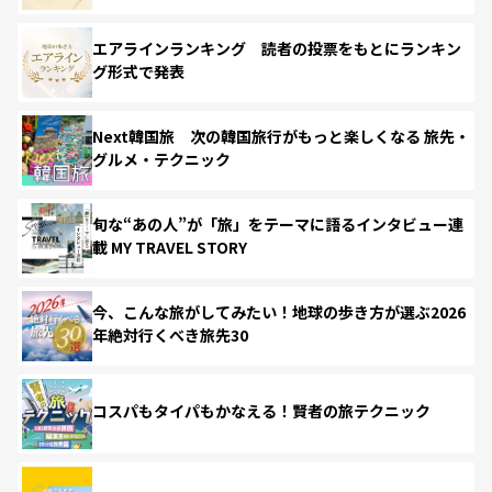
エアラインランキング 読者の投票をもとにランキン
グ形式で発表
Next韓国旅 次の韓国旅行がもっと楽しくなる 旅先・
グルメ・テクニック
旬な“あの人”が「旅」をテーマに語るインタビュー連
載 MY TRAVEL STORY
今、こんな旅がしてみたい！地球の歩き方が選ぶ2026
年絶対行くべき旅先30
コスパもタイパもかなえる！賢者の旅テクニック