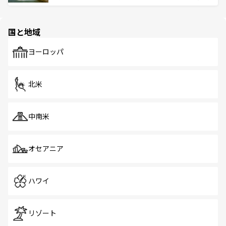
ける。 なお、新着のタイ情報は
コンテンツ一覧
を参照して
そう。 なお、新着の香港情報は
コンテンツ一覧
を参照して
と伝統を感じられるエスニックタウン、多数の緑豊かな公
ほしい。
ほしい。
園や自然保護区など、自然が調和した近代的な景観と文化
の多様性あふれるカラフルな町は、どこを歩いても新しい
国と地域
発見がある。さらに、治安のよさや充実した公共交通機関
も、旅行者にとっては魅力的なポイント。グルメも豊富
で、ホーカーズは地元の風情を楽しめる外せないスポット
ヨーロッパ
だ。訪れる人を飽きさせないシンガポールで、多様な魅力
を体感しよう。 なお、新着のシンガポール情報は
コンテン
ツ一覧
を参照してほしい。
北米
中南米
オセアニア
ハワイ
リゾート