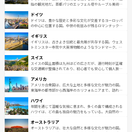
アートに溢れた街角から、地方では古代ローマ遺跡や中世
指の観光地だ。首都パリのエッフェル塔やルーブル美術館
の城塞都市、穏やかなビーチリゾートまで多彩な表情を見
といった象徴的なスポットから、田舎町の古風な美しさま
せる。地方によって風土や気候が異なるスペインはその個
ドイツ
で、幅広い魅力が詰まっている。華麗な宮殿、歴史的な大
性で訪れる人を魅了する。 なお、新着のスペイン情報は
コ
聖堂、美しいビーチ、そして豊かな自然が、訪れる者を心
ドイツは、豊かな歴史と多彩な文化が交差するヨーロッパ
ンテンツ一覧
を参照してほしい。
から魅了する。また、フランスは美食の国としても知ら
の中心に位置する国。中世の街並みが残るロマンチック街
れ、フランス料理はユネスコ無形文化遺産にも登録されて
道から、未来を先取りするようなモダンな都市まで多様な
イギリス
いる。シャンパンの発祥地であるランス、プロヴァンスの
顔を持つこの国は、どこを歩いても飽きることがない。ベ
香り高いラベンダー畑など、多彩な楽しみ方が可能だ。さ
ルリンの文化的活気、バイエルン州のアルプスの絶景、そ
イギリスは、古きよき伝統と最先端が共存する国。ウェス
らに、パリ以外の地域にも魅力が溢れており、どの街角に
してライン川沿いのワイン畑といった風景は必見。ビール
トミンスター寺院や大英博物館のようなランドマーク、歴
も豊かな歴史と文化が息づいている。パリ以外の個性あふ
とソーセージを味わいながら地元の人と過ごす楽しい時間
史ある大学都市、美しい丘陵地帯や牧歌的な風景など、エ
れる地方に足を運ぶとそれぞれで全く異なる文化を体験で
スイス
は、お酒好きな人にはぜひ体験してほしい。 なお、新着の
リアごとに異なる魅力がある。また、優雅なアフタヌーン
きるだろう。 なお、新着のフランス情報は
コンテンツ一覧
ドイツ情報は
コンテンツ一覧
を参照してほしい。
ティー、ビール好きにはたまらない英国パブ、サッカー観
スイスの国土面積は九州ほどの広さだが、運行時刻が正確
を参照してほしい。
戦など、本場だからこそできる体験も豊富。イギリスを旅
な交通網が整備されており、初心者でも安心して個人旅行
して楽しみつくそう。 なお、新着のイギリス情報は
コンテ
を楽しめる。日本同様に時刻表どおりの旅が可能だ。中世
アメリカ
ンツ一覧
を参照してほしい。
の建物がそのまま残る町や、スイスならではのユニークな
博物館もあり、アルプス観光だけでなく町歩きも満喫する
アメリカ合衆国は、広大な土地と多様な文化が魅力の国。
ことができる。国民の所得が高いため物価も高いが、旅行
東海岸の都市部から西海岸のカリフォルニアまで、訪れる
者向けの交通パス提供のサービスもあり、うまく活用すれ
場所ごとに異なる風景と体験が待っている。ニューヨーク
ハワイ
ば市内交通費無料で観光を楽しむこともできる。 なお、新
のような巨大都市は、観光、ショッピング、エンターテイ
着のスイス情報は
コンテンツ一覧
を参照してほしい。
ンメントが詰まった刺激的なスポットだ。一方、アメリカ
年間を通じて温暖な気候に恵まれ、多くの島で構成される
西部には大自然が広がり、グランドキャニオンやイエロー
ハワイは、どの島も独自の魅力をもっている。大自然の神
ストーン国立公園といった絶景が堪能できる。さらに、南
秘を感じたいなら、火山が生み出した壮大な景観を誇るハ
オーストラリア
部のニューオーリンズでは、音楽と美食が融合した独特の
ワイ島は見逃せない。また、定番の観光地といえばオアフ
文化が魅力。旅行者はアメリカの各地域で異なる魅力を楽
島だが、静かな自然を求めるならマウイ島やカウアイ島が
オーストラリアは、壮大な自然と多様な文化が魅力の国。