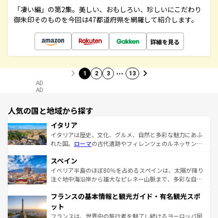
「凄い編」の第2集。美しい、おもしろい、珍しいにこだわり
御朱印そのものを今回は47都道府県を網羅して紹介します。
詳細を見る
…
1
2
3
13
AD
AD
人気の国と地域から探す
イタリア
イタリアは歴史、文化、グルメ、自然と多彩な魅力にあふ
れた国。
ローマ
の古代遺跡やフィレンツェのルネッサンス
美術、ヴェネツィアの運河など、歴史あるスポットはもち
スペイン
ろん、トスカーナの美しい田園風景やアマルフィ海岸の絶
景など、自然景観も見逃せない。観光の合間には、本場の
イベリア半島のほぼ80％を占めるスペインは、太陽が降り
ピザやパスタなど、絶品のイタリア料理を堪能することも
注ぐ地中海沿岸から雄大なピレネー山脈まで、多彩な自然
できる。朝目覚めてから夜眠るまで、すべての瞬間を楽し
と文化が詰まったヨーロッパ屈指の旅行先だ。多様な地域
フランスの基本情報と観光ガイド・有名観光スポ
ませてくれるイタリアで、忘れられない旅をしてみよう！
文化が根付くこの国では、情熱的なフラメンコ、熱気あふ
なお、新着のイタリア情報は
コンテンツ一覧
を参照してほ
れる闘牛、そして美味しいタパスが生活の一部となってい
ット
しい。
る。首都マドリードの洗練された雰囲気や、バルセロナの
フランスは、世界中の旅行者を魅了し続けるヨーロッパ屈