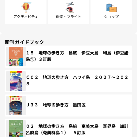
アクティビティ
鉄道・フライト
ショップ
新刊ガイドブック
１５ 地球の歩き方 島旅 伊豆大島 利島（伊豆諸
島①）３訂版
Ｃ０２ 地球の歩き方 ハワイ島 ２０２７～２０２
８
Ｊ３３ 地球の歩き方 墨田区
０２ 地球の歩き方 島旅 奄美大島 喜界島 加計
呂麻島（奄美群島１） ５訂版