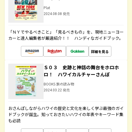
Plat
2024.08.08 発売
「ＮＹでやるべきこと」「見るべきもの」を、現地ニューヨー
カーと達人編集者が厳選紹介！！ ハンディなガイドブック。
詳細を見る
Ｓ０３ 史跡と神話の舞台をホロホ
ロ！ ハワイカルチャーさんぽ
BOOKS 旅の読み物
2024.03.22 発売
おさんぽしながらハワイの歴史と文化を楽しく学ぶ最強のガイ
ドブックが誕生。知っておきたいハワイの年表やキーワード集
も必読