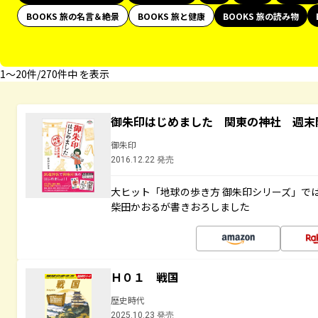
BOOKS 旅の名言＆絶景
BOOKS 旅と健康
BOOKS 旅の読み物
1〜20件/270件中 を表示
御朱印はじめました 関東の神社 週末
御朱印
2016.12.22 発売
大ヒット「地球の歩き方 御朱印シリーズ」で
柴田かおるが書きおろしました
Ｈ０１ 戦国
歴史時代
2025.10.23 発売