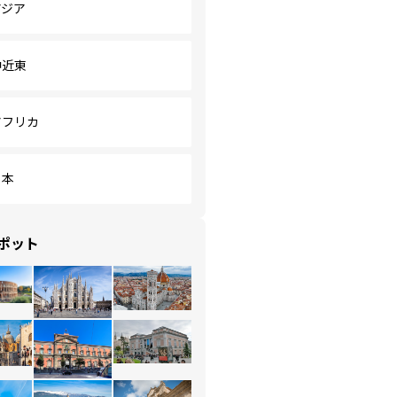
アジア
中近東
アフリカ
日本
ポット