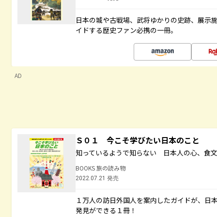
日本の城や古戦場、武将ゆかりの史跡、展示
イドする歴史ファン必携の一冊。
AD
Ｓ０１ 今こそ学びたい日本のこと
知っているようで知らない 日本人の心、食
BOOKS 旅の読み物
2022.07.21 発売
１万人の訪日外国人を案内したガイドが、日
発見ができる１冊！