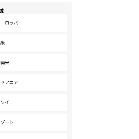
域
ヨーロッパ
北米
中南米
オセアニア
ハワイ
リゾート