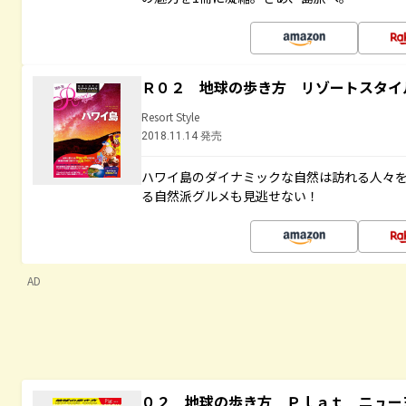
Ｒ０２ 地球の歩き方 リゾートスタイ
Resort Style
2018.11.14 発売
ハワイ島のダイナミックな自然は訪れる人々
る自然派グルメも見逃せない！
AD
０２ 地球の歩き方 Ｐｌａｔ ニュー