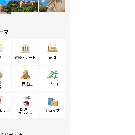
ーマ
食
建築・アート
宿泊
ト・
世界遺産
リゾート
戦
鉄道・
ビティ
ショップ
フライト