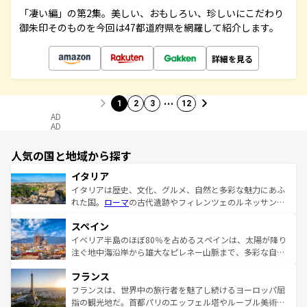
「凄い編」の第2集。美しい、おもしろい、珍しいにこだわり
御朱印そのものを今回は47都道府県を網羅して紹介します。
詳細を見る
…
1
2
3
12
AD
AD
人気の国と地域から探す
イタリア
イタリアは歴史、文化、グルメ、自然と多彩な魅力にあふ
れた国。
ローマ
の古代遺跡やフィレンツェのルネッサンス
美術、ヴェネツィアの運河など、歴史あるスポットはもち
スペイン
ろん、トスカーナの美しい田園風景やアマルフィ海岸の絶
景など、自然景観も見逃せない。観光の合間には、本場の
イベリア半島のほぼ80％を占めるスペインは、太陽が降り
ピザやパスタなど、絶品のイタリア料理を堪能することも
注ぐ地中海沿岸から雄大なピレネー山脈まで、多彩な自然
できる。朝目覚めてから夜眠るまで、すべての瞬間を楽し
と文化が詰まったヨーロッパ屈指の旅行先だ。多様な地域
フランス
ませてくれるイタリアで、忘れられない旅をしてみよう！
文化が根付くこの国では、情熱的なフラメンコ、熱気あふ
なお、新着のイタリア情報は
コンテンツ一覧
を参照してほ
れる闘牛、そして美味しいタパスが生活の一部となってい
フランスは、世界中の旅行者を魅了し続けるヨーロッパ屈
しい。
る。首都マドリードの洗練された雰囲気や、バルセロナの
指の観光地だ。首都パリのエッフェル塔やルーブル美術館