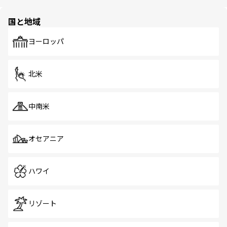
ほしい。
ほしい。
園や自然保護区など、自然が調和した近代的な景観と文化
の多様性あふれるカラフルな町は、どこを歩いても新しい
国と地域
発見がある。さらに、治安のよさや充実した公共交通機関
も、旅行者にとっては魅力的なポイント。グルメも豊富
で、ホーカーズは地元の風情を楽しめる外せないスポット
ヨーロッパ
だ。訪れる人を飽きさせないシンガポールで、多様な魅力
を体感しよう。 なお、新着のシンガポール情報は
コンテン
ツ一覧
を参照してほしい。
北米
中南米
オセアニア
ハワイ
リゾート