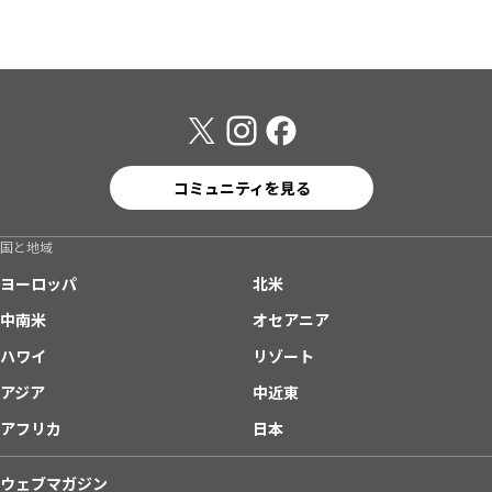
コミュニティを見る
国と地域
ヨーロッパ
北米
中南米
オセアニア
ハワイ
リゾート
アジア
中近東
アフリカ
日本
ウェブマガジン