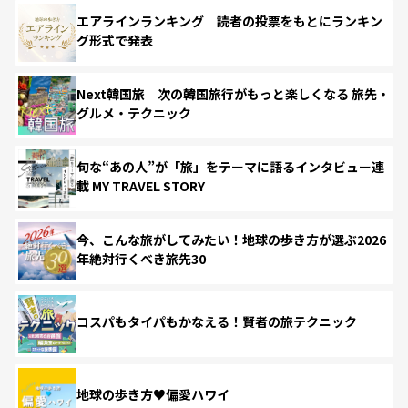
エアラインランキング 読者の投票をもとにランキン
グ形式で発表
Next韓国旅 次の韓国旅行がもっと楽しくなる 旅先・
グルメ・テクニック
旬な“あの人”が「旅」をテーマに語るインタビュー連
載 MY TRAVEL STORY
今、こんな旅がしてみたい！地球の歩き方が選ぶ2026
年絶対行くべき旅先30
コスパもタイパもかなえる！賢者の旅テクニック
地球の歩き方♥偏愛ハワイ