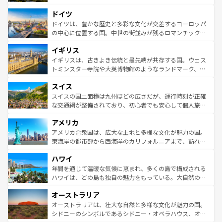
アートに溢れた街角から、地方では古代ローマ遺跡や中世
といった象徴的なスポットから、田舎町の古風な美しさま
ドイツ
の城塞都市、穏やかなビーチリゾートまで多彩な表情を見
で、幅広い魅力が詰まっている。華麗な宮殿、歴史的な大
せる。地方によって風土や気候が異なるスペインはその個
聖堂、美しいビーチ、そして豊かな自然が、訪れる者を心
ドイツは、豊かな歴史と多彩な文化が交差するヨーロッパ
性で訪れる人を魅了する。 なお、新着のスペイン情報は
コ
から魅了する。また、フランスは美食の国としても知ら
の中心に位置する国。中世の街並みが残るロマンチック街
ンテンツ一覧
を参照してほしい。
れ、フランス料理はユネスコ無形文化遺産にも登録されて
道から、未来を先取りするようなモダンな都市まで多様な
イギリス
いる。シャンパンの発祥地であるランス、プロヴァンスの
顔を持つこの国は、どこを歩いても飽きることがない。ベ
香り高いラベンダー畑など、多彩な楽しみ方が可能だ。さ
ルリンの文化的活気、バイエルン州のアルプスの絶景、そ
イギリスは、古きよき伝統と最先端が共存する国。ウェス
らに、パリ以外の地域にも魅力が溢れており、どの街角に
してライン川沿いのワイン畑といった風景は必見。ビール
トミンスター寺院や大英博物館のようなランドマーク、歴
も豊かな歴史と文化が息づいている。パリ以外の個性あふ
とソーセージを味わいながら地元の人と過ごす楽しい時間
史ある大学都市、美しい丘陵地帯や牧歌的な風景など、エ
れる地方に足を運ぶとそれぞれで全く異なる文化を体験で
スイス
は、お酒好きな人にはぜひ体験してほしい。 なお、新着の
リアごとに異なる魅力がある。また、優雅なアフタヌーン
きるだろう。 なお、新着のフランス情報は
コンテンツ一覧
ドイツ情報は
コンテンツ一覧
を参照してほしい。
ティー、ビール好きにはたまらない英国パブ、サッカー観
スイスの国土面積は九州ほどの広さだが、運行時刻が正確
を参照してほしい。
戦など、本場だからこそできる体験も豊富。イギリスを旅
な交通網が整備されており、初心者でも安心して個人旅行
して楽しみつくそう。 なお、新着のイギリス情報は
コンテ
を楽しめる。日本同様に時刻表どおりの旅が可能だ。中世
アメリカ
ンツ一覧
を参照してほしい。
の建物がそのまま残る町や、スイスならではのユニークな
博物館もあり、アルプス観光だけでなく町歩きも満喫する
アメリカ合衆国は、広大な土地と多様な文化が魅力の国。
ことができる。国民の所得が高いため物価も高いが、旅行
東海岸の都市部から西海岸のカリフォルニアまで、訪れる
者向けの交通パス提供のサービスもあり、うまく活用すれ
場所ごとに異なる風景と体験が待っている。ニューヨーク
ハワイ
ば市内交通費無料で観光を楽しむこともできる。 なお、新
のような巨大都市は、観光、ショッピング、エンターテイ
着のスイス情報は
コンテンツ一覧
を参照してほしい。
ンメントが詰まった刺激的なスポットだ。一方、アメリカ
年間を通じて温暖な気候に恵まれ、多くの島で構成される
西部には大自然が広がり、グランドキャニオンやイエロー
ハワイは、どの島も独自の魅力をもっている。大自然の神
ストーン国立公園といった絶景が堪能できる。さらに、南
秘を感じたいなら、火山が生み出した壮大な景観を誇るハ
オーストラリア
部のニューオーリンズでは、音楽と美食が融合した独特の
ワイ島は見逃せない。また、定番の観光地といえばオアフ
文化が魅力。旅行者はアメリカの各地域で異なる魅力を楽
島だが、静かな自然を求めるならマウイ島やカウアイ島が
オーストラリアは、壮大な自然と多様な文化が魅力の国。
しみながら、その多様性と豊かな歴史を感じることができ
おすすめ。エメラルドグリーンに輝く海をはじめ、豊かな
シドニーのシンボルであるシドニー・オペラハウス、オー
るだろう。車でのロードトリップや列車の旅も、アメリカ
文化や歴史が息づいている。「アロハスピリット」と呼ば