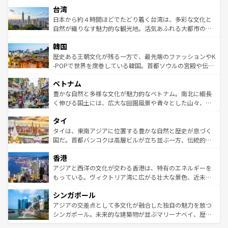
ストラリア東海岸北部に広がる大サンゴ礁地帯グレートバ
ならではの贅沢な旅のスタイルだ。 なお、新着のアメリカ
台湾
れるおもてなしの心で訪れる人々を迎えてくれるハワイの
リアリーフや大陸中央部にそびえるウルル（エアーズロッ
情報は
コンテンツ一覧
を参照してほしい。
人々、おいしいローカルフードやハワイアンミュージッ
ク）、タスマニアの美しい原生林やケアンズの熱帯雨林な
日本から約４時間ほどでたどり着く台湾は、多彩な文化と
ク、伝統的なフラダンスなど、すべてがハワイの魅力を彩
ど、見どころがたくさん。また、カフェやワイン、オージ
自然が織りなす魅力的な観光地。活気あふれる大都市の台
っている。訪れるたびに新しい発見と感動が待っているハ
ービーフなどの食文化も豊かで、美味しいものであふれて
北やノスタルジックな町並みが人気な九份（ジォウフェ
ワイを、存分に味わってほしい。 なお、新着のハワイ情報
韓国
いる。アクティビティも充実しており、サーフィンやダイ
ン）、静ひつな山岳地帯である台湾東部など、都市の喧騒
は
コンテンツ一覧
を参照してほしい。
ビング、ハイキングなど、アウトドア好きにはたまらな
と山間の静けさが共存しており、訪れる人に新しい発見と
歴史ある王朝文化が残る一方で、最先端のファッションやK
い。オーストラリアの多彩な魅力を存分に味わいつくそ
驚きをもたらしてくれる。また、奥深い台湾の食文化も魅
-POPで世界を席巻している韓国。首都ソウルの宮殿や伝統
う。 なお、新着のオーストラリア情報は
コンテンツ一覧
を
力で、夜市などの屋台グルメから高級料理、ヘルシーで美
家屋が並ぶエリアでは韓国の歴史と文化に浸ることがで
参照してほしい。
ベトナム
容にもいいと評判のスイーツなど、バラエティ豊かな料理
き、地方に足を延ばせば四季折々の自然美を楽しむことが
が味わえる。 なお、新着の台湾情報は
コンテンツ一覧
を参
できる。そして、キムチや焼肉、絶品のストリートフード
豊かな自然と多様な文化が魅力的なベトナム。南北に細長
照してほしい。
まで、さまざまな韓国料理が待っている。夜には、韓国な
く伸びる国土には、広大な田園風景や青々とした山々、世
らではのナイトライフも堪能できる。あたたかいホスピタ
界遺産に登録された壮大な自然景観が点在し、都市部では
タイ
リティに包まれながら、韓国の多彩な魅力を心ゆくまで味
急速な発展と共に伝統が息づく。ハノイの古い町並みやホ
わってみてほしい。 なお、新着の韓国情報は
コンテンツ一
ーチミン市のフランス統治時代の建物も、独特の雰囲気を
タイは、東南アジアに位置する豊かな自然と歴史が息づく
覧
を参照してほしい。
醸し出している。また、バラエティの豊かさとおいしさで
国だ。首都バンコクは高層ビルが立ち並ぶ一方、伝統的な
世界中の食通を魅了してやまないベトナム料理も魅力のひ
寺院や市場がいたるところに点在し、古きよき文化と現代
香港
とつ。フォーやバインミー、ベトナムコーヒーなどは、ぜ
の活気が交差している。北部ではチェンマイなどの山岳地
ひ現地で味わいたい。どの地域を訪れてもあたたかい人々
帯で自然と触れ合い、南部ではプーケットやクラビの美し
アジアと西洋の文化が交わる香港は、特有のエネルギーを
が旅行者を迎えてくれるので、きっと忘れられない旅にな
いビーチでリゾート気分を楽しむことができる。タイ料理
もっている。ヴィクトリア湾に広がる壮大な景色、近未来
るはずだ。 なお、新着のベトナム情報は
コンテンツ一覧
を
は世界的に有名で、屋台から高級レストランまで味覚を刺
的なアートスポット、そして歴史と現代が融合した町並
参照してほしい。
シンガポール
激する。気候は一年中温暖で、どの季節にも異なる楽しみ
み、どこを訪れても感動するはず。観光スポットが密集し
が待っている。親しみやすいタイの人々、仏教を中心とし
ており、効率よく見どころを回れるのも魅力。息をのむよ
アジアの交差点として多文化が融合した独自の魅力を放つ
た文化、そして多様な観光資源が、訪れる旅人を魅了し続
うな絶景から文化的な体験まで、香港を存分に楽しみ尽く
シンガポール。未来的な建築物が並ぶマリーナベイ、歴史
ける。 なお、新着のタイ情報は
コンテンツ一覧
を参照して
そう。 なお、新着の香港情報は
コンテンツ一覧
を参照して
と伝統を感じられるエスニックタウン、多数の緑豊かな公