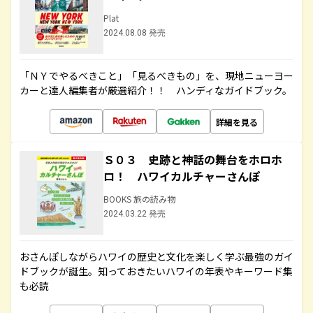
Plat
2024.08.08 発売
「ＮＹでやるべきこと」「見るべきもの」を、現地ニューヨー
カーと達人編集者が厳選紹介！！ ハンディなガイドブック。
詳細を見る
Ｓ０３ 史跡と神話の舞台をホロホ
ロ！ ハワイカルチャーさんぽ
BOOKS 旅の読み物
2024.03.22 発売
おさんぽしながらハワイの歴史と文化を楽しく学ぶ最強のガイ
ドブックが誕生。知っておきたいハワイの年表やキーワード集
も必読