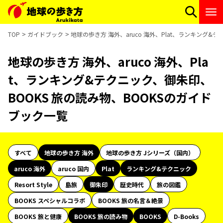
TOP
ガイドブック
地球の歩き方 海外、aruco 海外、Plat、ランキング&
地球の歩き方 海外、aruco 海外、Pla
t、ランキング&テクニック、御朱印、
BOOKS 旅の読み物、BOOKSのガイド
ブック一覧
すべて
地球の歩き方 海外
地球の歩き方 Jシリーズ（国内）
aruco 海外
aruco 国内
Plat
ランキング&テクニック
Resort Style
島旅
御朱印
歴史時代
旅の図鑑
BOOKS スペシャルコラボ
BOOKS 旅の名言＆絶景
BOOKS 旅と健康
BOOKS 旅の読み物
BOOKS
D-Books