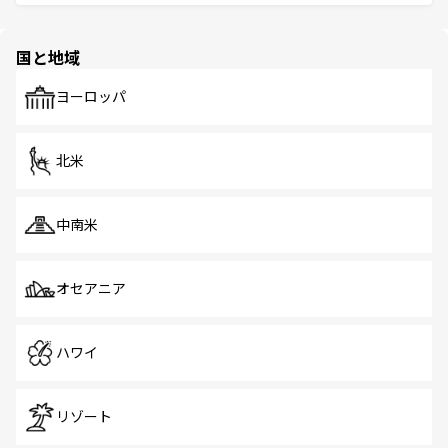
ける。 なお、新着のタイ情報は
コンテンツ一覧
を参照して
そう。 なお、新着の香港情報は
コンテンツ一覧
を参照して
と伝統を感じられるエスニックタウン、多数の緑豊かな公
ほしい。
ほしい。
園や自然保護区など、自然が調和した近代的な景観と文化
の多様性あふれるカラフルな町は、どこを歩いても新しい
国と地域
発見がある。さらに、治安のよさや充実した公共交通機関
も、旅行者にとっては魅力的なポイント。グルメも豊富
で、ホーカーズは地元の風情を楽しめる外せないスポット
ヨーロッパ
だ。訪れる人を飽きさせないシンガポールで、多様な魅力
を体感しよう。 なお、新着のシンガポール情報は
コンテン
ツ一覧
を参照してほしい。
北米
中南米
オセアニア
ハワイ
リゾート