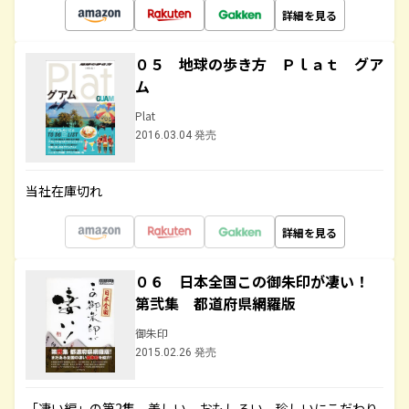
詳細を見る
０５ 地球の歩き方 Ｐｌａｔ グア
ム
Plat
2016.03.04 発売
当社在庫切れ
詳細を見る
０６ 日本全国この御朱印が凄い！
第弐集 都道府県網羅版
御朱印
2015.02.26 発売
「凄い編」の第2集。美しい、おもしろい、珍しいにこだわり