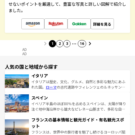
せないポイントを厳選して、豊富な写真と詳しい図解で紹介し
ました。
詳細を見る
…
1
2
3
16
AD
AD
人気の国と地域から探す
イタリア
イタリアは歴史、文化、グルメ、自然と多彩な魅力にあふ
れた国。
ローマ
の古代遺跡やフィレンツェのルネッサンス
美術、ヴェネツィアの運河など、歴史あるスポットはもち
スペイン
ろん、トスカーナの美しい田園風景やアマルフィ海岸の絶
景など、自然景観も見逃せない。観光の合間には、本場の
イベリア半島のほぼ80％を占めるスペインは、太陽が降り
ピザやパスタなど、絶品のイタリア料理を堪能することも
注ぐ地中海沿岸から雄大なピレネー山脈まで、多彩な自然
できる。朝目覚めてから夜眠るまで、すべての瞬間を楽し
と文化が詰まったヨーロッパ屈指の旅行先だ。多様な地域
フランスの基本情報と観光ガイド・有名観光スポ
ませてくれるイタリアで、忘れられない旅をしてみよう！
文化が根付くこの国では、情熱的なフラメンコ、熱気あふ
なお、新着のイタリア情報は
コンテンツ一覧
を参照してほ
れる闘牛、そして美味しいタパスが生活の一部となってい
ット
しい。
る。首都マドリードの洗練された雰囲気や、バルセロナの
フランスは、世界中の旅行者を魅了し続けるヨーロッパ屈