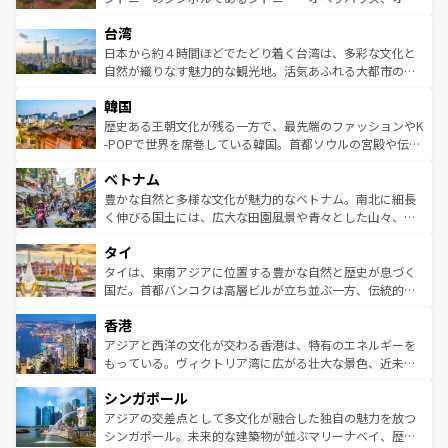
るだろう。車でのロードトリップや列車の旅も、アメリカ
文化や歴史が息づいている。「アロハスピリット」と呼ば
ストラリア東海岸北部に広がる大サンゴ礁地帯グレートバ
ならではの贅沢な旅のスタイルだ。 なお、新着のアメリカ
台湾
れるおもてなしの心で訪れる人々を迎えてくれるハワイの
リアリーフや大陸中央部にそびえるウルル（エアーズロッ
情報は
コンテンツ一覧
を参照してほしい。
人々、おいしいローカルフードやハワイアンミュージッ
ク）、タスマニアの美しい原生林やケアンズの熱帯雨林な
日本から約４時間ほどでたどり着く台湾は、多彩な文化と
ク、伝統的なフラダンスなど、すべてがハワイの魅力を彩
ど、見どころがたくさん。また、カフェやワイン、オージ
自然が織りなす魅力的な観光地。活気あふれる大都市の台
っている。訪れるたびに新しい発見と感動が待っているハ
ービーフなどの食文化も豊かで、美味しいものであふれて
北やノスタルジックな町並みが人気な九份（ジォウフェ
ワイを、存分に味わってほしい。 なお、新着のハワイ情報
韓国
いる。アクティビティも充実しており、サーフィンやダイ
ン）、静ひつな山岳地帯である台湾東部など、都市の喧騒
は
コンテンツ一覧
を参照してほしい。
ビング、ハイキングなど、アウトドア好きにはたまらな
と山間の静けさが共存しており、訪れる人に新しい発見と
歴史ある王朝文化が残る一方で、最先端のファッションやK
い。オーストラリアの多彩な魅力を存分に味わいつくそ
驚きをもたらしてくれる。また、奥深い台湾の食文化も魅
-POPで世界を席巻している韓国。首都ソウルの宮殿や伝統
う。 なお、新着のオーストラリア情報は
コンテンツ一覧
を
力で、夜市などの屋台グルメから高級料理、ヘルシーで美
家屋が並ぶエリアでは韓国の歴史と文化に浸ることがで
参照してほしい。
ベトナム
容にもいいと評判のスイーツなど、バラエティ豊かな料理
き、地方に足を延ばせば四季折々の自然美を楽しむことが
が味わえる。 なお、新着の台湾情報は
コンテンツ一覧
を参
できる。そして、キムチや焼肉、絶品のストリートフード
豊かな自然と多様な文化が魅力的なベトナム。南北に細長
照してほしい。
まで、さまざまな韓国料理が待っている。夜には、韓国な
く伸びる国土には、広大な田園風景や青々とした山々、世
らではのナイトライフも堪能できる。あたたかいホスピタ
界遺産に登録された壮大な自然景観が点在し、都市部では
タイ
リティに包まれながら、韓国の多彩な魅力を心ゆくまで味
急速な発展と共に伝統が息づく。ハノイの古い町並みやホ
わってみてほしい。 なお、新着の韓国情報は
コンテンツ一
ーチミン市のフランス統治時代の建物も、独特の雰囲気を
タイは、東南アジアに位置する豊かな自然と歴史が息づく
覧
を参照してほしい。
醸し出している。また、バラエティの豊かさとおいしさで
国だ。首都バンコクは高層ビルが立ち並ぶ一方、伝統的な
世界中の食通を魅了してやまないベトナム料理も魅力のひ
寺院や市場がいたるところに点在し、古きよき文化と現代
香港
とつ。フォーやバインミー、ベトナムコーヒーなどは、ぜ
の活気が交差している。北部ではチェンマイなどの山岳地
ひ現地で味わいたい。どの地域を訪れてもあたたかい人々
帯で自然と触れ合い、南部ではプーケットやクラビの美し
アジアと西洋の文化が交わる香港は、特有のエネルギーを
が旅行者を迎えてくれるので、きっと忘れられない旅にな
いビーチでリゾート気分を楽しむことができる。タイ料理
もっている。ヴィクトリア湾に広がる壮大な景色、近未来
るはずだ。 なお、新着のベトナム情報は
コンテンツ一覧
を
は世界的に有名で、屋台から高級レストランまで味覚を刺
的なアートスポット、そして歴史と現代が融合した町並
参照してほしい。
シンガポール
激する。気候は一年中温暖で、どの季節にも異なる楽しみ
み、どこを訪れても感動するはず。観光スポットが密集し
が待っている。親しみやすいタイの人々、仏教を中心とし
ており、効率よく見どころを回れるのも魅力。息をのむよ
アジアの交差点として多文化が融合した独自の魅力を放つ
た文化、そして多様な観光資源が、訪れる旅人を魅了し続
うな絶景から文化的な体験まで、香港を存分に楽しみ尽く
シンガポール。未来的な建築物が並ぶマリーナベイ、歴史