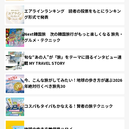
エアラインランキング 読者の投票をもとにランキン
グ形式で発表
Next韓国旅 次の韓国旅行がもっと楽しくなる 旅先・
グルメ・テクニック
旬な“あの人”が「旅」をテーマに語るインタビュー連
載 MY TRAVEL STORY
今、こんな旅がしてみたい！地球の歩き方が選ぶ2026
年絶対行くべき旅先30
コスパもタイパもかなえる！賢者の旅テクニック