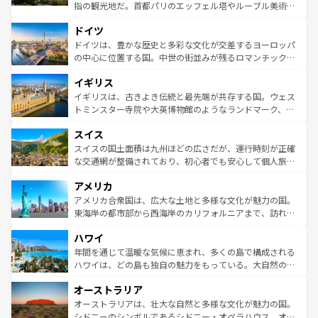
アートに溢れた街角から、地方では古代ローマ遺跡や中世
指の観光地だ。首都パリのエッフェル塔やルーブル美術館
の城塞都市、穏やかなビーチリゾートまで多彩な表情を見
といった象徴的なスポットから、田舎町の古風な美しさま
せる。地方によって風土や気候が異なるスペインはその個
ドイツ
で、幅広い魅力が詰まっている。華麗な宮殿、歴史的な大
性で訪れる人を魅了する。 なお、新着のスペイン情報は
コ
聖堂、美しいビーチ、そして豊かな自然が、訪れる者を心
ドイツは、豊かな歴史と多彩な文化が交差するヨーロッパ
ンテンツ一覧
を参照してほしい。
から魅了する。また、フランスは美食の国としても知ら
の中心に位置する国。中世の街並みが残るロマンチック街
れ、フランス料理はユネスコ無形文化遺産にも登録されて
道から、未来を先取りするようなモダンな都市まで多様な
イギリス
いる。シャンパンの発祥地であるランス、プロヴァンスの
顔を持つこの国は、どこを歩いても飽きることがない。ベ
香り高いラベンダー畑など、多彩な楽しみ方が可能だ。さ
ルリンの文化的活気、バイエルン州のアルプスの絶景、そ
イギリスは、古きよき伝統と最先端が共存する国。ウェス
らに、パリ以外の地域にも魅力が溢れており、どの街角に
してライン川沿いのワイン畑といった風景は必見。ビール
トミンスター寺院や大英博物館のようなランドマーク、歴
も豊かな歴史と文化が息づいている。パリ以外の個性あふ
とソーセージを味わいながら地元の人と過ごす楽しい時間
史ある大学都市、美しい丘陵地帯や牧歌的な風景など、エ
れる地方に足を運ぶとそれぞれで全く異なる文化を体験で
スイス
は、お酒好きな人にはぜひ体験してほしい。 なお、新着の
リアごとに異なる魅力がある。また、優雅なアフタヌーン
きるだろう。 なお、新着のフランス情報は
コンテンツ一覧
ドイツ情報は
コンテンツ一覧
を参照してほしい。
ティー、ビール好きにはたまらない英国パブ、サッカー観
スイスの国土面積は九州ほどの広さだが、運行時刻が正確
を参照してほしい。
戦など、本場だからこそできる体験も豊富。イギリスを旅
な交通網が整備されており、初心者でも安心して個人旅行
して楽しみつくそう。 なお、新着のイギリス情報は
コンテ
を楽しめる。日本同様に時刻表どおりの旅が可能だ。中世
アメリカ
ンツ一覧
を参照してほしい。
の建物がそのまま残る町や、スイスならではのユニークな
博物館もあり、アルプス観光だけでなく町歩きも満喫する
アメリカ合衆国は、広大な土地と多様な文化が魅力の国。
ことができる。国民の所得が高いため物価も高いが、旅行
東海岸の都市部から西海岸のカリフォルニアまで、訪れる
者向けの交通パス提供のサービスもあり、うまく活用すれ
場所ごとに異なる風景と体験が待っている。ニューヨーク
ハワイ
ば市内交通費無料で観光を楽しむこともできる。 なお、新
のような巨大都市は、観光、ショッピング、エンターテイ
着のスイス情報は
コンテンツ一覧
を参照してほしい。
ンメントが詰まった刺激的なスポットだ。一方、アメリカ
年間を通じて温暖な気候に恵まれ、多くの島で構成される
西部には大自然が広がり、グランドキャニオンやイエロー
ハワイは、どの島も独自の魅力をもっている。大自然の神
ストーン国立公園といった絶景が堪能できる。さらに、南
秘を感じたいなら、火山が生み出した壮大な景観を誇るハ
オーストラリア
部のニューオーリンズでは、音楽と美食が融合した独特の
ワイ島は見逃せない。また、定番の観光地といえばオアフ
文化が魅力。旅行者はアメリカの各地域で異なる魅力を楽
島だが、静かな自然を求めるならマウイ島やカウアイ島が
オーストラリアは、壮大な自然と多様な文化が魅力の国。
しみながら、その多様性と豊かな歴史を感じることができ
おすすめ。エメラルドグリーンに輝く海をはじめ、豊かな
シドニーのシンボルであるシドニー・オペラハウス、オー