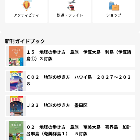
アクティビティ
鉄道・フライト
ショップ
新刊ガイドブック
１５ 地球の歩き方 島旅 伊豆大島 利島（伊豆諸
島①）３訂版
Ｃ０２ 地球の歩き方 ハワイ島 ２０２７～２０２
８
Ｊ３３ 地球の歩き方 墨田区
０２ 地球の歩き方 島旅 奄美大島 喜界島 加計
呂麻島（奄美群島１） ５訂版