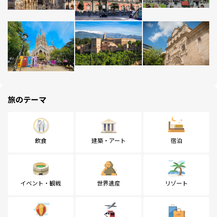
旅のテーマ
飲食
建築・アート
宿泊
イベント・観戦
世界遺産
リゾート