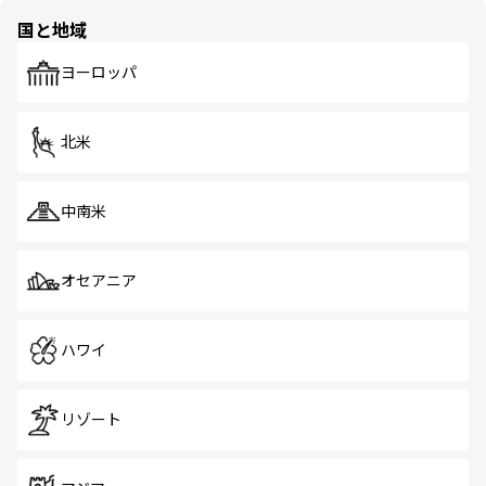
の多様性あふれるカラフルな町は、どこを歩いても新しい
国と地域
発見がある。さらに、治安のよさや充実した公共交通機関
も、旅行者にとっては魅力的なポイント。グルメも豊富
で、ホーカーズは地元の風情を楽しめる外せないスポット
ヨーロッパ
だ。訪れる人を飽きさせないシンガポールで、多様な魅力
を体感しよう。 なお、新着のシンガポール情報は
コンテン
ツ一覧
を参照してほしい。
北米
中南米
オセアニア
ハワイ
リゾート