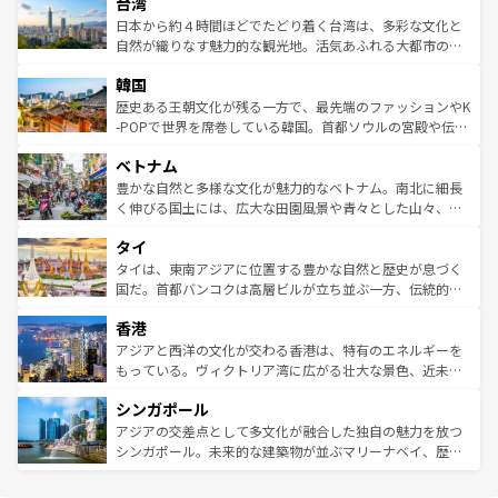
ならではの贅沢な旅のスタイルだ。 なお、新着のアメリカ
台湾
れるおもてなしの心で訪れる人々を迎えてくれるハワイの
リアリーフや大陸中央部にそびえるウルル（エアーズロッ
情報は
コンテンツ一覧
を参照してほしい。
人々、おいしいローカルフードやハワイアンミュージッ
ク）、タスマニアの美しい原生林やケアンズの熱帯雨林な
日本から約４時間ほどでたどり着く台湾は、多彩な文化と
ク、伝統的なフラダンスなど、すべてがハワイの魅力を彩
ど、見どころがたくさん。また、カフェやワイン、オージ
自然が織りなす魅力的な観光地。活気あふれる大都市の台
っている。訪れるたびに新しい発見と感動が待っているハ
ービーフなどの食文化も豊かで、美味しいものであふれて
北やノスタルジックな町並みが人気な九份（ジォウフェ
ワイを、存分に味わってほしい。 なお、新着のハワイ情報
韓国
いる。アクティビティも充実しており、サーフィンやダイ
ン）、静ひつな山岳地帯である台湾東部など、都市の喧騒
は
コンテンツ一覧
を参照してほしい。
ビング、ハイキングなど、アウトドア好きにはたまらな
と山間の静けさが共存しており、訪れる人に新しい発見と
歴史ある王朝文化が残る一方で、最先端のファッションやK
い。オーストラリアの多彩な魅力を存分に味わいつくそ
驚きをもたらしてくれる。また、奥深い台湾の食文化も魅
-POPで世界を席巻している韓国。首都ソウルの宮殿や伝統
う。 なお、新着のオーストラリア情報は
コンテンツ一覧
を
力で、夜市などの屋台グルメから高級料理、ヘルシーで美
家屋が並ぶエリアでは韓国の歴史と文化に浸ることがで
参照してほしい。
ベトナム
容にもいいと評判のスイーツなど、バラエティ豊かな料理
き、地方に足を延ばせば四季折々の自然美を楽しむことが
が味わえる。 なお、新着の台湾情報は
コンテンツ一覧
を参
できる。そして、キムチや焼肉、絶品のストリートフード
豊かな自然と多様な文化が魅力的なベトナム。南北に細長
照してほしい。
まで、さまざまな韓国料理が待っている。夜には、韓国な
く伸びる国土には、広大な田園風景や青々とした山々、世
らではのナイトライフも堪能できる。あたたかいホスピタ
界遺産に登録された壮大な自然景観が点在し、都市部では
タイ
リティに包まれながら、韓国の多彩な魅力を心ゆくまで味
急速な発展と共に伝統が息づく。ハノイの古い町並みやホ
わってみてほしい。 なお、新着の韓国情報は
コンテンツ一
ーチミン市のフランス統治時代の建物も、独特の雰囲気を
タイは、東南アジアに位置する豊かな自然と歴史が息づく
覧
を参照してほしい。
醸し出している。また、バラエティの豊かさとおいしさで
国だ。首都バンコクは高層ビルが立ち並ぶ一方、伝統的な
世界中の食通を魅了してやまないベトナム料理も魅力のひ
寺院や市場がいたるところに点在し、古きよき文化と現代
香港
とつ。フォーやバインミー、ベトナムコーヒーなどは、ぜ
の活気が交差している。北部ではチェンマイなどの山岳地
ひ現地で味わいたい。どの地域を訪れてもあたたかい人々
帯で自然と触れ合い、南部ではプーケットやクラビの美し
アジアと西洋の文化が交わる香港は、特有のエネルギーを
が旅行者を迎えてくれるので、きっと忘れられない旅にな
いビーチでリゾート気分を楽しむことができる。タイ料理
もっている。ヴィクトリア湾に広がる壮大な景色、近未来
るはずだ。 なお、新着のベトナム情報は
コンテンツ一覧
を
は世界的に有名で、屋台から高級レストランまで味覚を刺
的なアートスポット、そして歴史と現代が融合した町並
参照してほしい。
シンガポール
激する。気候は一年中温暖で、どの季節にも異なる楽しみ
み、どこを訪れても感動するはず。観光スポットが密集し
が待っている。親しみやすいタイの人々、仏教を中心とし
ており、効率よく見どころを回れるのも魅力。息をのむよ
アジアの交差点として多文化が融合した独自の魅力を放つ
た文化、そして多様な観光資源が、訪れる旅人を魅了し続
うな絶景から文化的な体験まで、香港を存分に楽しみ尽く
シンガポール。未来的な建築物が並ぶマリーナベイ、歴史
ける。 なお、新着のタイ情報は
コンテンツ一覧
を参照して
そう。 なお、新着の香港情報は
コンテンツ一覧
を参照して
と伝統を感じられるエスニックタウン、多数の緑豊かな公
ほしい。
ほしい。
園や自然保護区など、自然が調和した近代的な景観と文化