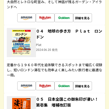
大自然とレトロな町並み、そして神話が残るガーデン・アイラ
ンドへ
詳細を見る
０４ 地球の歩き方 Ｐｌａｔ ロン
ドン
Plat
2024.06.20 発売
定番から１９６０年代を追体験できるスポットまで幅広く収録
し、短いロンドン滞在でも効率よく楽しみたい旅行者に最適な
一冊。
詳細を見る
０５ 日本全国この御朱印が凄い！
第壱集 増補改訂版