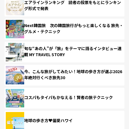
エアラインランキング 読者の投票をもとにランキン
グ形式で発表
Next韓国旅 次の韓国旅行がもっと楽しくなる 旅先・
グルメ・テクニック
旬な“あの人”が「旅」をテーマに語るインタビュー連
載 MY TRAVEL STORY
今、こんな旅がしてみたい！地球の歩き方が選ぶ2026
年絶対行くべき旅先30
コスパもタイパもかなえる！賢者の旅テクニック
地球の歩き方♥偏愛ハワイ