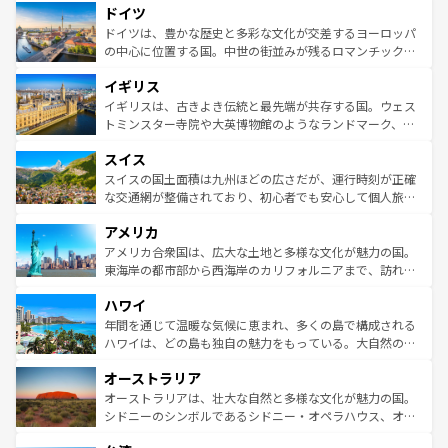
せる。地方によって風土や気候が異なるスペインはその個
ドイツ
で、幅広い魅力が詰まっている。華麗な宮殿、歴史的な大
性で訪れる人を魅了する。 なお、新着のスペイン情報は
コ
聖堂、美しいビーチ、そして豊かな自然が、訪れる者を心
ドイツは、豊かな歴史と多彩な文化が交差するヨーロッパ
ンテンツ一覧
を参照してほしい。
から魅了する。また、フランスは美食の国としても知ら
の中心に位置する国。中世の街並みが残るロマンチック街
れ、フランス料理はユネスコ無形文化遺産にも登録されて
道から、未来を先取りするようなモダンな都市まで多様な
イギリス
いる。シャンパンの発祥地であるランス、プロヴァンスの
顔を持つこの国は、どこを歩いても飽きることがない。ベ
香り高いラベンダー畑など、多彩な楽しみ方が可能だ。さ
ルリンの文化的活気、バイエルン州のアルプスの絶景、そ
イギリスは、古きよき伝統と最先端が共存する国。ウェス
らに、パリ以外の地域にも魅力が溢れており、どの街角に
してライン川沿いのワイン畑といった風景は必見。ビール
トミンスター寺院や大英博物館のようなランドマーク、歴
も豊かな歴史と文化が息づいている。パリ以外の個性あふ
とソーセージを味わいながら地元の人と過ごす楽しい時間
史ある大学都市、美しい丘陵地帯や牧歌的な風景など、エ
れる地方に足を運ぶとそれぞれで全く異なる文化を体験で
スイス
は、お酒好きな人にはぜひ体験してほしい。 なお、新着の
リアごとに異なる魅力がある。また、優雅なアフタヌーン
きるだろう。 なお、新着のフランス情報は
コンテンツ一覧
ドイツ情報は
コンテンツ一覧
を参照してほしい。
ティー、ビール好きにはたまらない英国パブ、サッカー観
スイスの国土面積は九州ほどの広さだが、運行時刻が正確
を参照してほしい。
戦など、本場だからこそできる体験も豊富。イギリスを旅
な交通網が整備されており、初心者でも安心して個人旅行
して楽しみつくそう。 なお、新着のイギリス情報は
コンテ
を楽しめる。日本同様に時刻表どおりの旅が可能だ。中世
アメリカ
ンツ一覧
を参照してほしい。
の建物がそのまま残る町や、スイスならではのユニークな
博物館もあり、アルプス観光だけでなく町歩きも満喫する
アメリカ合衆国は、広大な土地と多様な文化が魅力の国。
ことができる。国民の所得が高いため物価も高いが、旅行
東海岸の都市部から西海岸のカリフォルニアまで、訪れる
者向けの交通パス提供のサービスもあり、うまく活用すれ
場所ごとに異なる風景と体験が待っている。ニューヨーク
ハワイ
ば市内交通費無料で観光を楽しむこともできる。 なお、新
のような巨大都市は、観光、ショッピング、エンターテイ
着のスイス情報は
コンテンツ一覧
を参照してほしい。
ンメントが詰まった刺激的なスポットだ。一方、アメリカ
年間を通じて温暖な気候に恵まれ、多くの島で構成される
西部には大自然が広がり、グランドキャニオンやイエロー
ハワイは、どの島も独自の魅力をもっている。大自然の神
ストーン国立公園といった絶景が堪能できる。さらに、南
秘を感じたいなら、火山が生み出した壮大な景観を誇るハ
オーストラリア
部のニューオーリンズでは、音楽と美食が融合した独特の
ワイ島は見逃せない。また、定番の観光地といえばオアフ
文化が魅力。旅行者はアメリカの各地域で異なる魅力を楽
島だが、静かな自然を求めるならマウイ島やカウアイ島が
オーストラリアは、壮大な自然と多様な文化が魅力の国。
しみながら、その多様性と豊かな歴史を感じることができ
おすすめ。エメラルドグリーンに輝く海をはじめ、豊かな
シドニーのシンボルであるシドニー・オペラハウス、オー
るだろう。車でのロードトリップや列車の旅も、アメリカ
文化や歴史が息づいている。「アロハスピリット」と呼ば
ストラリア東海岸北部に広がる大サンゴ礁地帯グレートバ