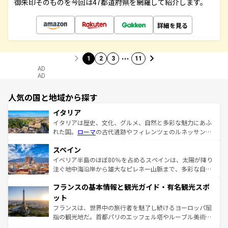
御朱印そのものを今回は47都道府県を網羅して紹介します。
詳細を見る
…
1
2
3
11
AD
AD
人気の国と地域から探す
イタリア
イタリアは歴史、文化、グルメ、自然と多彩な魅力にあふ
れた国。
ローマ
の古代遺跡やフィレンツェのルネッサンス
美術、ヴェネツィアの運河など、歴史あるスポットはもち
スペイン
ろん、トスカーナの美しい田園風景やアマルフィ海岸の絶
景など、自然景観も見逃せない。観光の合間には、本場の
イベリア半島のほぼ80％を占めるスペインは、太陽が降り
ピザやパスタなど、絶品のイタリア料理を堪能することも
注ぐ地中海沿岸から雄大なピレネー山脈まで、多彩な自然
できる。朝目覚めてから夜眠るまで、すべての瞬間を楽し
と文化が詰まったヨーロッパ屈指の旅行先だ。多様な地域
フランスの基本情報と観光ガイド・有名観光スポ
ませてくれるイタリアで、忘れられない旅をしてみよう！
文化が根付くこの国では、情熱的なフラメンコ、熱気あふ
なお、新着のイタリア情報は
コンテンツ一覧
を参照してほ
れる闘牛、そして美味しいタパスが生活の一部となってい
ット
しい。
る。首都マドリードの洗練された雰囲気や、バルセロナの
フランスは、世界中の旅行者を魅了し続けるヨーロッパ屈
アートに溢れた街角から、地方では古代ローマ遺跡や中世
指の観光地だ。首都パリのエッフェル塔やルーブル美術館
の城塞都市、穏やかなビーチリゾートまで多彩な表情を見
といった象徴的なスポットから、田舎町の古風な美しさま