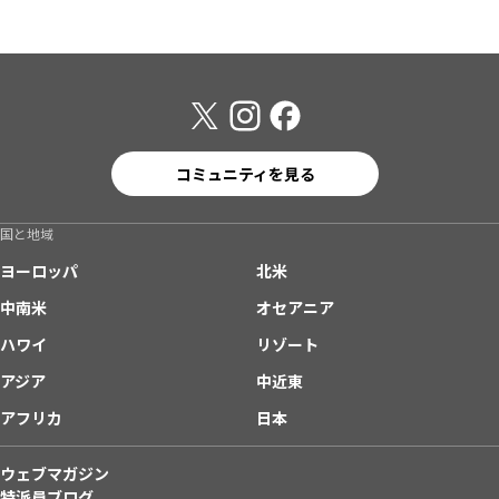
コミュニティを見る
国と地域
ヨーロッパ
北米
中南米
オセアニア
ハワイ
リゾート
アジア
中近東
アフリカ
日本
ウェブマガジン
特派員ブログ