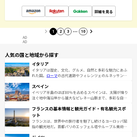
詳細を見る
…
1
2
3
10
AD
AD
人気の国と地域から探す
イタリア
イタリアは歴史、文化、グルメ、自然と多彩な魅力にあふ
れた国。
ローマ
の古代遺跡やフィレンツェのルネッサンス
美術、ヴェネツィアの運河など、歴史あるスポットはもち
スペイン
ろん、トスカーナの美しい田園風景やアマルフィ海岸の絶
景など、自然景観も見逃せない。観光の合間には、本場の
イベリア半島のほぼ80％を占めるスペインは、太陽が降り
ピザやパスタなど、絶品のイタリア料理を堪能することも
注ぐ地中海沿岸から雄大なピレネー山脈まで、多彩な自然
できる。朝目覚めてから夜眠るまで、すべての瞬間を楽し
と文化が詰まったヨーロッパ屈指の旅行先だ。多様な地域
フランスの基本情報と観光ガイド・有名観光スポ
ませてくれるイタリアで、忘れられない旅をしてみよう！
文化が根付くこの国では、情熱的なフラメンコ、熱気あふ
なお、新着のイタリア情報は
コンテンツ一覧
を参照してほ
れる闘牛、そして美味しいタパスが生活の一部となってい
ット
しい。
る。首都マドリードの洗練された雰囲気や、バルセロナの
フランスは、世界中の旅行者を魅了し続けるヨーロッパ屈
アートに溢れた街角から、地方では古代ローマ遺跡や中世
指の観光地だ。首都パリのエッフェル塔やルーブル美術館
の城塞都市、穏やかなビーチリゾートまで多彩な表情を見
といった象徴的なスポットから、田舎町の古風な美しさま
せる。地方によって風土や気候が異なるスペインはその個