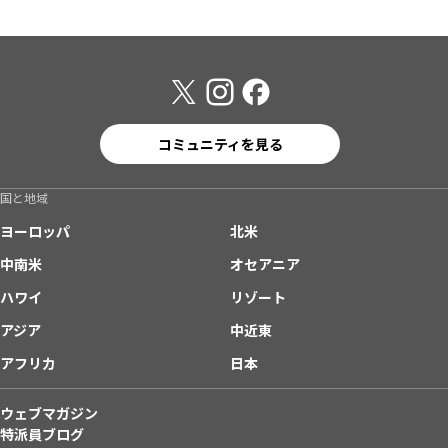
コミュニティを見る
国と地域
ヨーロッパ
北米
中南米
オセアニア
ハワイ
リゾート
アジア
中近東
アフリカ
日本
ウェブマガジン
特派員ブログ