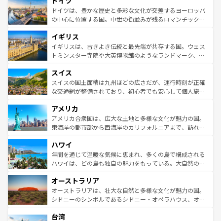
ドイツ
で、幅広い魅力が詰まっている。華麗な宮殿、歴史的な大
性で訪れる人を魅了する。 なお、新着のスペイン情報は
コ
聖堂、美しいビーチ、そして豊かな自然が、訪れる者を心
ドイツは、豊かな歴史と多彩な文化が交差するヨーロッパ
ンテンツ一覧
を参照してほしい。
から魅了する。また、フランスは美食の国としても知ら
の中心に位置する国。中世の街並みが残るロマンチック街
れ、フランス料理はユネスコ無形文化遺産にも登録されて
道から、未来を先取りするようなモダンな都市まで多様な
イギリス
いる。シャンパンの発祥地であるランス、プロヴァンスの
顔を持つこの国は、どこを歩いても飽きることがない。ベ
香り高いラベンダー畑など、多彩な楽しみ方が可能だ。さ
ルリンの文化的活気、バイエルン州のアルプスの絶景、そ
イギリスは、古きよき伝統と最先端が共存する国。ウェス
らに、パリ以外の地域にも魅力が溢れており、どの街角に
してライン川沿いのワイン畑といった風景は必見。ビール
トミンスター寺院や大英博物館のようなランドマーク、歴
も豊かな歴史と文化が息づいている。パリ以外の個性あふ
とソーセージを味わいながら地元の人と過ごす楽しい時間
史ある大学都市、美しい丘陵地帯や牧歌的な風景など、エ
れる地方に足を運ぶとそれぞれで全く異なる文化を体験で
スイス
は、お酒好きな人にはぜひ体験してほしい。 なお、新着の
リアごとに異なる魅力がある。また、優雅なアフタヌーン
きるだろう。 なお、新着のフランス情報は
コンテンツ一覧
ドイツ情報は
コンテンツ一覧
を参照してほしい。
ティー、ビール好きにはたまらない英国パブ、サッカー観
スイスの国土面積は九州ほどの広さだが、運行時刻が正確
を参照してほしい。
戦など、本場だからこそできる体験も豊富。イギリスを旅
な交通網が整備されており、初心者でも安心して個人旅行
して楽しみつくそう。 なお、新着のイギリス情報は
コンテ
を楽しめる。日本同様に時刻表どおりの旅が可能だ。中世
アメリカ
ンツ一覧
を参照してほしい。
の建物がそのまま残る町や、スイスならではのユニークな
博物館もあり、アルプス観光だけでなく町歩きも満喫する
アメリカ合衆国は、広大な土地と多様な文化が魅力の国。
ことができる。国民の所得が高いため物価も高いが、旅行
東海岸の都市部から西海岸のカリフォルニアまで、訪れる
者向けの交通パス提供のサービスもあり、うまく活用すれ
場所ごとに異なる風景と体験が待っている。ニューヨーク
ハワイ
ば市内交通費無料で観光を楽しむこともできる。 なお、新
のような巨大都市は、観光、ショッピング、エンターテイ
着のスイス情報は
コンテンツ一覧
を参照してほしい。
ンメントが詰まった刺激的なスポットだ。一方、アメリカ
年間を通じて温暖な気候に恵まれ、多くの島で構成される
西部には大自然が広がり、グランドキャニオンやイエロー
ハワイは、どの島も独自の魅力をもっている。大自然の神
ストーン国立公園といった絶景が堪能できる。さらに、南
秘を感じたいなら、火山が生み出した壮大な景観を誇るハ
オーストラリア
部のニューオーリンズでは、音楽と美食が融合した独特の
ワイ島は見逃せない。また、定番の観光地といえばオアフ
文化が魅力。旅行者はアメリカの各地域で異なる魅力を楽
島だが、静かな自然を求めるならマウイ島やカウアイ島が
オーストラリアは、壮大な自然と多様な文化が魅力の国。
しみながら、その多様性と豊かな歴史を感じることができ
おすすめ。エメラルドグリーンに輝く海をはじめ、豊かな
シドニーのシンボルであるシドニー・オペラハウス、オー
るだろう。車でのロードトリップや列車の旅も、アメリカ
文化や歴史が息づいている。「アロハスピリット」と呼ば
ストラリア東海岸北部に広がる大サンゴ礁地帯グレートバ
ならではの贅沢な旅のスタイルだ。 なお、新着のアメリカ
台湾
れるおもてなしの心で訪れる人々を迎えてくれるハワイの
リアリーフや大陸中央部にそびえるウルル（エアーズロッ