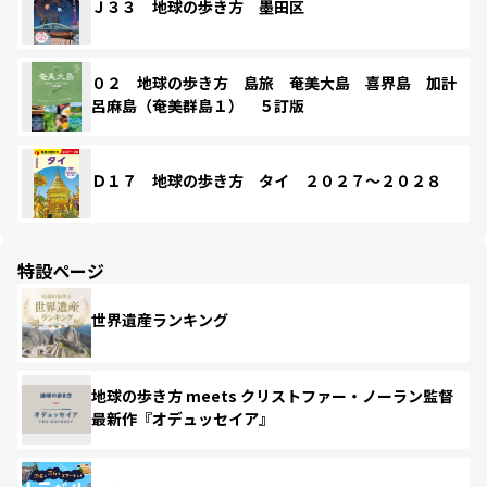
Ｊ３３ 地球の歩き方 墨田区
０２ 地球の歩き方 島旅 奄美大島 喜界島 加計
呂麻島（奄美群島１） ５訂版
Ｄ１７ 地球の歩き方 タイ ２０２７～２０２８
特設ページ
世界遺産ランキング
地球の歩き方 meets クリストファー・ノーラン監督
最新作『オデュッセイア』