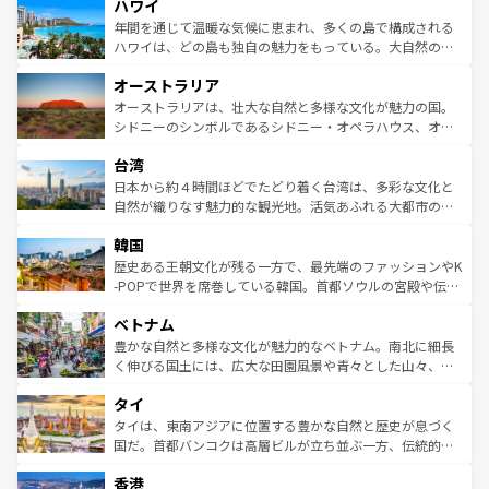
ハワイ
ば市内交通費無料で観光を楽しむこともできる。 なお、新
のような巨大都市は、観光、ショッピング、エンターテイ
着のスイス情報は
コンテンツ一覧
を参照してほしい。
ンメントが詰まった刺激的なスポットだ。一方、アメリカ
年間を通じて温暖な気候に恵まれ、多くの島で構成される
西部には大自然が広がり、グランドキャニオンやイエロー
ハワイは、どの島も独自の魅力をもっている。大自然の神
ストーン国立公園といった絶景が堪能できる。さらに、南
秘を感じたいなら、火山が生み出した壮大な景観を誇るハ
オーストラリア
部のニューオーリンズでは、音楽と美食が融合した独特の
ワイ島は見逃せない。また、定番の観光地といえばオアフ
文化が魅力。旅行者はアメリカの各地域で異なる魅力を楽
島だが、静かな自然を求めるならマウイ島やカウアイ島が
オーストラリアは、壮大な自然と多様な文化が魅力の国。
しみながら、その多様性と豊かな歴史を感じることができ
おすすめ。エメラルドグリーンに輝く海をはじめ、豊かな
シドニーのシンボルであるシドニー・オペラハウス、オー
るだろう。車でのロードトリップや列車の旅も、アメリカ
文化や歴史が息づいている。「アロハスピリット」と呼ば
ストラリア東海岸北部に広がる大サンゴ礁地帯グレートバ
ならではの贅沢な旅のスタイルだ。 なお、新着のアメリカ
台湾
れるおもてなしの心で訪れる人々を迎えてくれるハワイの
リアリーフや大陸中央部にそびえるウルル（エアーズロッ
情報は
コンテンツ一覧
を参照してほしい。
人々、おいしいローカルフードやハワイアンミュージッ
ク）、タスマニアの美しい原生林やケアンズの熱帯雨林な
日本から約４時間ほどでたどり着く台湾は、多彩な文化と
ク、伝統的なフラダンスなど、すべてがハワイの魅力を彩
ど、見どころがたくさん。また、カフェやワイン、オージ
自然が織りなす魅力的な観光地。活気あふれる大都市の台
っている。訪れるたびに新しい発見と感動が待っているハ
ービーフなどの食文化も豊かで、美味しいものであふれて
北やノスタルジックな町並みが人気な九份（ジォウフェ
ワイを、存分に味わってほしい。 なお、新着のハワイ情報
韓国
いる。アクティビティも充実しており、サーフィンやダイ
ン）、静ひつな山岳地帯である台湾東部など、都市の喧騒
は
コンテンツ一覧
を参照してほしい。
ビング、ハイキングなど、アウトドア好きにはたまらな
と山間の静けさが共存しており、訪れる人に新しい発見と
歴史ある王朝文化が残る一方で、最先端のファッションやK
い。オーストラリアの多彩な魅力を存分に味わいつくそ
驚きをもたらしてくれる。また、奥深い台湾の食文化も魅
-POPで世界を席巻している韓国。首都ソウルの宮殿や伝統
う。 なお、新着のオーストラリア情報は
コンテンツ一覧
を
力で、夜市などの屋台グルメから高級料理、ヘルシーで美
家屋が並ぶエリアでは韓国の歴史と文化に浸ることがで
参照してほしい。
ベトナム
容にもいいと評判のスイーツなど、バラエティ豊かな料理
き、地方に足を延ばせば四季折々の自然美を楽しむことが
が味わえる。 なお、新着の台湾情報は
コンテンツ一覧
を参
できる。そして、キムチや焼肉、絶品のストリートフード
豊かな自然と多様な文化が魅力的なベトナム。南北に細長
照してほしい。
まで、さまざまな韓国料理が待っている。夜には、韓国な
く伸びる国土には、広大な田園風景や青々とした山々、世
らではのナイトライフも堪能できる。あたたかいホスピタ
界遺産に登録された壮大な自然景観が点在し、都市部では
タイ
リティに包まれながら、韓国の多彩な魅力を心ゆくまで味
急速な発展と共に伝統が息づく。ハノイの古い町並みやホ
わってみてほしい。 なお、新着の韓国情報は
コンテンツ一
ーチミン市のフランス統治時代の建物も、独特の雰囲気を
タイは、東南アジアに位置する豊かな自然と歴史が息づく
覧
を参照してほしい。
醸し出している。また、バラエティの豊かさとおいしさで
国だ。首都バンコクは高層ビルが立ち並ぶ一方、伝統的な
世界中の食通を魅了してやまないベトナム料理も魅力のひ
寺院や市場がいたるところに点在し、古きよき文化と現代
香港
とつ。フォーやバインミー、ベトナムコーヒーなどは、ぜ
の活気が交差している。北部ではチェンマイなどの山岳地