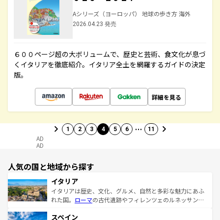
Aシリーズ（ヨーロッパ） 地球の歩き方 海外
2026.04.23 発売
６００ページ超の大ボリュームで、歴史と芸術、食文化が息づ
くイタリアを徹底紹介。イタリア全土を網羅するガイドの決定
版。
詳細を見る
…
1
2
3
4
5
6
11
AD
AD
人気の国と地域から探す
イタリア
イタリアは歴史、文化、グルメ、自然と多彩な魅力にあふ
れた国。
ローマ
の古代遺跡やフィレンツェのルネッサンス
美術、ヴェネツィアの運河など、歴史あるスポットはもち
スペイン
ろん、トスカーナの美しい田園風景やアマルフィ海岸の絶