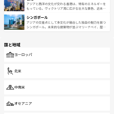
ひ現地で味わいたい。どの地域を訪れてもあたたかい人々
帯で自然と触れ合い、南部ではプーケットやクラビの美し
アジアと西洋の文化が交わる香港は、特有のエネルギーを
が旅行者を迎えてくれるので、きっと忘れられない旅にな
いビーチでリゾート気分を楽しむことができる。タイ料理
もっている。ヴィクトリア湾に広がる壮大な景色、近未来
るはずだ。 なお、新着のベトナム情報は
コンテンツ一覧
を
は世界的に有名で、屋台から高級レストランまで味覚を刺
的なアートスポット、そして歴史と現代が融合した町並
参照してほしい。
シンガポール
激する。気候は一年中温暖で、どの季節にも異なる楽しみ
み、どこを訪れても感動するはず。観光スポットが密集し
が待っている。親しみやすいタイの人々、仏教を中心とし
ており、効率よく見どころを回れるのも魅力。息をのむよ
アジアの交差点として多文化が融合した独自の魅力を放つ
た文化、そして多様な観光資源が、訪れる旅人を魅了し続
うな絶景から文化的な体験まで、香港を存分に楽しみ尽く
シンガポール。未来的な建築物が並ぶマリーナベイ、歴史
ける。 なお、新着のタイ情報は
コンテンツ一覧
を参照して
そう。 なお、新着の香港情報は
コンテンツ一覧
を参照して
と伝統を感じられるエスニックタウン、多数の緑豊かな公
ほしい。
ほしい。
園や自然保護区など、自然が調和した近代的な景観と文化
の多様性あふれるカラフルな町は、どこを歩いても新しい
国と地域
発見がある。さらに、治安のよさや充実した公共交通機関
も、旅行者にとっては魅力的なポイント。グルメも豊富
で、ホーカーズは地元の風情を楽しめる外せないスポット
ヨーロッパ
だ。訪れる人を飽きさせないシンガポールで、多様な魅力
を体感しよう。 なお、新着のシンガポール情報は
コンテン
ツ一覧
を参照してほしい。
北米
中南米
オセアニア