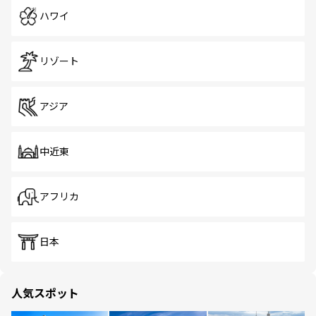
ハワイ
リゾート
アジア
中近東
アフリカ
日本
人気スポット