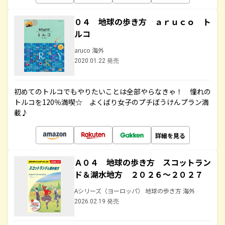
０４ 地球の歩き方 ａｒｕｃｏ ト
ルコ
aruco 海外
2020.01.22 発売
初めてのトルコでもやりたいことは全部やらなきゃ！ 憧れの
トルコを120％満喫☆ よくばり女子のプチぼうけんプラン満
載♪
詳細を見る
Ａ０４ 地球の歩き方 スコットラン
ド＆湖水地方 ２０２６～２０２７
Aシリーズ（ヨーロッパ） 地球の歩き方 海外
2026.02.19 発売