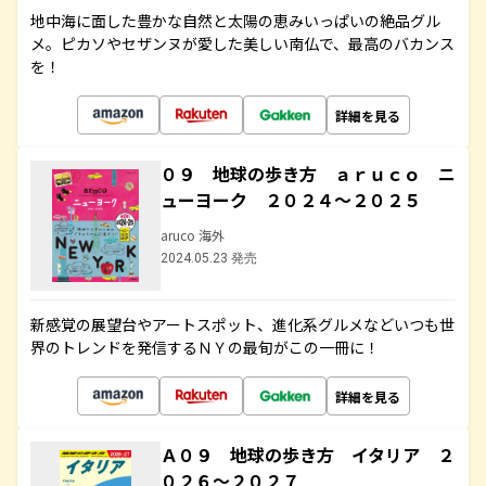
地中海に面した豊かな自然と太陽の恵みいっぱいの絶品グル
メ。ピカソやセザンヌが愛した美しい南仏で、最高のバカンス
を！
詳細を見る
０９ 地球の歩き方 ａｒｕｃｏ ニ
ューヨーク ２０２４～２０２５
aruco 海外
2024.05.23 発売
新感覚の展望台やアートスポット、進化系グルメなどいつも世
界のトレンドを発信するＮＹの最旬がこの一冊に！
詳細を見る
Ａ０９ 地球の歩き方 イタリア ２
０２６～２０２７