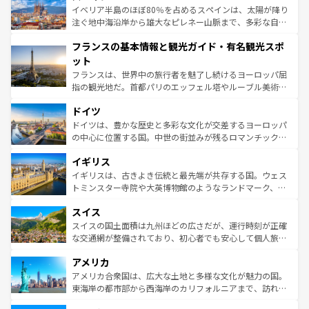
景など、自然景観も見逃せない。観光の合間には、本場の
イベリア半島のほぼ80％を占めるスペインは、太陽が降り
ピザやパスタなど、絶品のイタリア料理を堪能することも
注ぐ地中海沿岸から雄大なピレネー山脈まで、多彩な自然
できる。朝目覚めてから夜眠るまで、すべての瞬間を楽し
と文化が詰まったヨーロッパ屈指の旅行先だ。多様な地域
フランスの基本情報と観光ガイド・有名観光スポ
ませてくれるイタリアで、忘れられない旅をしてみよう！
文化が根付くこの国では、情熱的なフラメンコ、熱気あふ
なお、新着のイタリア情報は
コンテンツ一覧
を参照してほ
れる闘牛、そして美味しいタパスが生活の一部となってい
ット
しい。
る。首都マドリードの洗練された雰囲気や、バルセロナの
フランスは、世界中の旅行者を魅了し続けるヨーロッパ屈
アートに溢れた街角から、地方では古代ローマ遺跡や中世
指の観光地だ。首都パリのエッフェル塔やルーブル美術館
の城塞都市、穏やかなビーチリゾートまで多彩な表情を見
といった象徴的なスポットから、田舎町の古風な美しさま
せる。地方によって風土や気候が異なるスペインはその個
ドイツ
で、幅広い魅力が詰まっている。華麗な宮殿、歴史的な大
性で訪れる人を魅了する。 なお、新着のスペイン情報は
コ
聖堂、美しいビーチ、そして豊かな自然が、訪れる者を心
ドイツは、豊かな歴史と多彩な文化が交差するヨーロッパ
ンテンツ一覧
を参照してほしい。
から魅了する。また、フランスは美食の国としても知ら
の中心に位置する国。中世の街並みが残るロマンチック街
れ、フランス料理はユネスコ無形文化遺産にも登録されて
道から、未来を先取りするようなモダンな都市まで多様な
イギリス
いる。シャンパンの発祥地であるランス、プロヴァンスの
顔を持つこの国は、どこを歩いても飽きることがない。ベ
香り高いラベンダー畑など、多彩な楽しみ方が可能だ。さ
ルリンの文化的活気、バイエルン州のアルプスの絶景、そ
イギリスは、古きよき伝統と最先端が共存する国。ウェス
らに、パリ以外の地域にも魅力が溢れており、どの街角に
してライン川沿いのワイン畑といった風景は必見。ビール
トミンスター寺院や大英博物館のようなランドマーク、歴
も豊かな歴史と文化が息づいている。パリ以外の個性あふ
とソーセージを味わいながら地元の人と過ごす楽しい時間
史ある大学都市、美しい丘陵地帯や牧歌的な風景など、エ
れる地方に足を運ぶとそれぞれで全く異なる文化を体験で
スイス
は、お酒好きな人にはぜひ体験してほしい。 なお、新着の
リアごとに異なる魅力がある。また、優雅なアフタヌーン
きるだろう。 なお、新着のフランス情報は
コンテンツ一覧
ドイツ情報は
コンテンツ一覧
を参照してほしい。
ティー、ビール好きにはたまらない英国パブ、サッカー観
スイスの国土面積は九州ほどの広さだが、運行時刻が正確
を参照してほしい。
戦など、本場だからこそできる体験も豊富。イギリスを旅
な交通網が整備されており、初心者でも安心して個人旅行
して楽しみつくそう。 なお、新着のイギリス情報は
コンテ
を楽しめる。日本同様に時刻表どおりの旅が可能だ。中世
アメリカ
ンツ一覧
を参照してほしい。
の建物がそのまま残る町や、スイスならではのユニークな
博物館もあり、アルプス観光だけでなく町歩きも満喫する
アメリカ合衆国は、広大な土地と多様な文化が魅力の国。
ことができる。国民の所得が高いため物価も高いが、旅行
東海岸の都市部から西海岸のカリフォルニアまで、訪れる
者向けの交通パス提供のサービスもあり、うまく活用すれ
場所ごとに異なる風景と体験が待っている。ニューヨーク