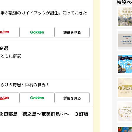
特設ペ
く学ぶ最強のガイドブックが誕生。知っておきた
詳細を見る
３９選
とともに解説
だらけの奇岩と巨石の世界！
詳細を見る
永良部島 徳之島～奄美群島②～ ３訂版