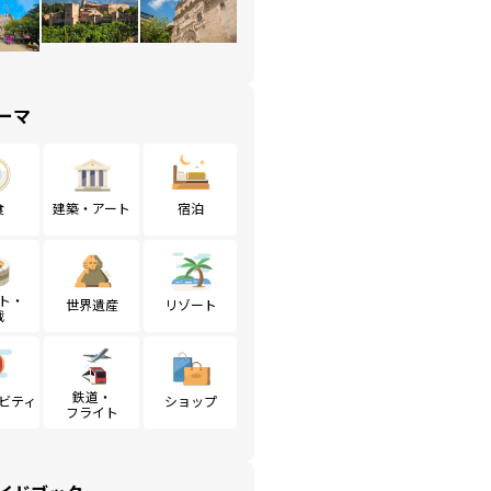
ーマ
食
建築・アート
宿泊
ト・
世界遺産
リゾート
戦
鉄道・
ビティ
ショップ
フライト