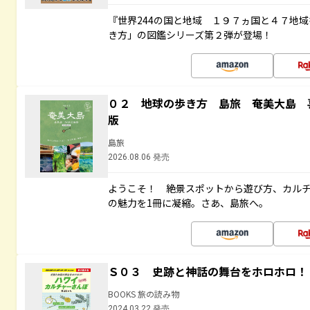
『世界244の国と地域 １９７ヵ国と４７地
き方」の図鑑シリーズ第２弾が登場！
０２ 地球の歩き方 島旅 奄美大島 
版
島旅
2026.08.06 発売
ようこそ！ 絶景スポットから遊び方、カル
の魅力を1冊に凝縮。さあ、島旅へ。
Ｓ０３ 史跡と神話の舞台をホロホロ！
BOOKS 旅の読み物
2024.03.22 発売