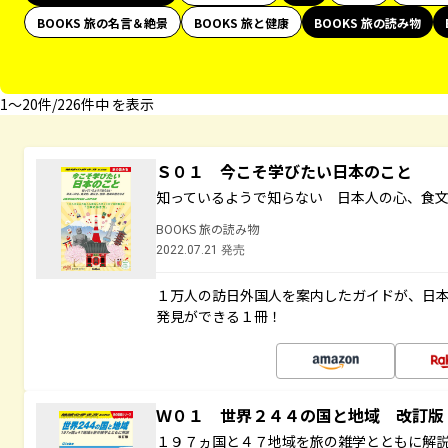
BOOKS 旅の名言＆絶景
BOOKS 旅と健康
BOOKS 旅の読み物
1〜20件/226件中 を表示
Ｓ０１ 今こそ学びたい日本のこと
知っているようで知らない 日本人の心、食
BOOKS 旅の読み物
2022.07.21 発売
１万人の訪日外国人を案内したガイドが、日
発見ができる１冊！
Ｗ０１ 世界２４４の国と地域 改訂版
１９７ヵ国と４７地域を旅の雑学とともに解