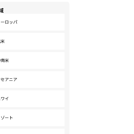
域
ヨーロッパ
北米
中南米
オセアニア
ハワイ
リゾート