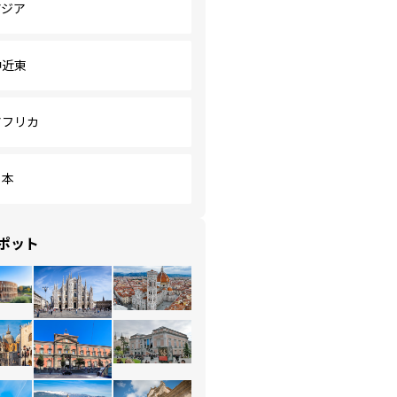
アジア
中近東
アフリカ
日本
ポット