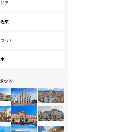
アジア
中近東
アフリカ
日本
ポット