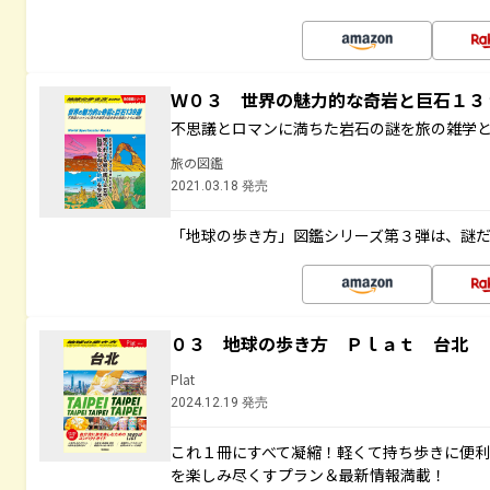
Ｗ０３ 世界の魅力的な奇岩と巨石１
不思議とロマンに満ちた岩石の謎を旅の雑学
旅の図鑑
2021.03.18 発売
「地球の歩き方」図鑑シリーズ第３弾は、謎
０３ 地球の歩き方 Ｐｌａｔ 台北
Plat
2024.12.19 発売
これ１冊にすべて凝縮！軽くて持ち歩きに便
を楽しみ尽くすプラン＆最新情報満載！