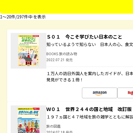
1〜20件/197件中 を表示
Ｓ０１ 今こそ学びたい日本のこと
知っているようで知らない 日本人の心、食
BOOKS 旅の読み物
2022.07.21 発売
１万人の訪日外国人を案内したガイドが、日
発見ができる１冊！
Ｗ０１ 世界２４４の国と地域 改訂版
１９７ヵ国と４７地域を旅の雑学とともに解
旅の図鑑
2024.07.18 発売