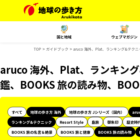
国と地域
ウェブマガジン
TOP
ガイドブック
aruco 海外、Plat、ランキング&テ
aruco 海外、Plat、ランキ
鑑、BOOKS 旅の読み物、BO
すべて
地球の歩き方 海外
地球の歩き方 Jシリーズ（国内）
aru
ランキング&テクニック
Resort Style
島旅
御朱印
歴史時
BOOKS 旅の名言＆絶景
BOOKS 旅と健康
BOOKS 旅の読み物