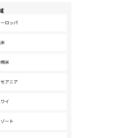
域
ヨーロッパ
北米
中南米
オセアニア
ハワイ
リゾート