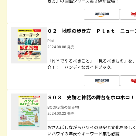
き方」の図鑑シリーズ第２弾が登場！
０２ 地球の歩き方 Ｐｌａｔ ニュー
Plat
2024.08.08 発売
「ＮＹでやるべきこと」「見るべきもの」を
介！！ ハンディなガイドブック。
Ｓ０３ 史跡と神話の舞台をホロホロ！
BOOKS 旅の読み物
2024.03.22 発売
おさんぽしながらハワイの歴史と文化を楽し
いハワイの年表やキーワード集も必読