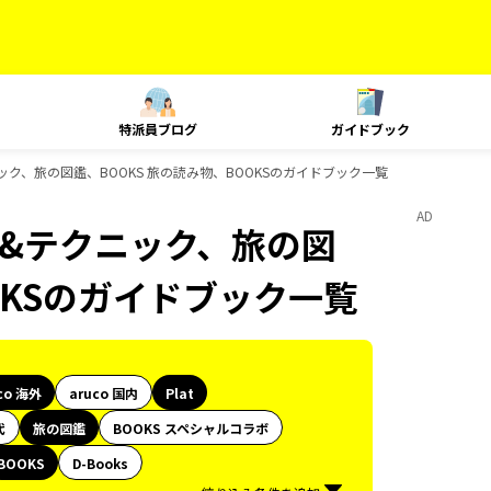
特派員ブログ
ガイドブック
クニック、旅の図鑑、BOOKS 旅の読み物、BOOKSのガイドブック一覧
AD
ング&テクニック、旅の図
OKSのガイドブック一覧
co 海外
aruco 国内
Plat
代
旅の図鑑
BOOKS スペシャルコラボ
BOOKS
D-Books