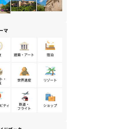
ーマ
食
建築・アート
宿泊
ト・
世界遺産
リゾート
戦
鉄道・
ビティ
ショップ
フライト