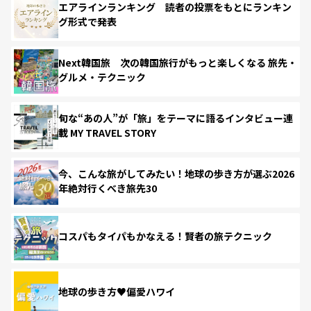
エアラインランキング 読者の投票をもとにランキン
グ形式で発表
Next韓国旅 次の韓国旅行がもっと楽しくなる 旅先・
グルメ・テクニック
旬な“あの人”が「旅」をテーマに語るインタビュー連
載 MY TRAVEL STORY
今、こんな旅がしてみたい！地球の歩き方が選ぶ2026
年絶対行くべき旅先30
コスパもタイパもかなえる！賢者の旅テクニック
地球の歩き方♥偏愛ハワイ