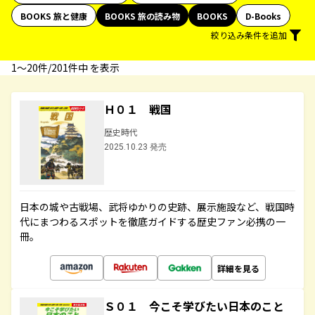
BOOKS 旅と健康
BOOKS 旅の読み物
BOOKS
D-Books
絞り込み条件を追加
1〜20件/201件中 を表示
Ｈ０１ 戦国
歴史時代
2025.10.23 発売
日本の城や古戦場、武将ゆかりの史跡、展示施設など、戦国時
代にまつわるスポットを徹底ガイドする歴史ファン必携の一
冊。
詳細を見る
Ｓ０１ 今こそ学びたい日本のこと