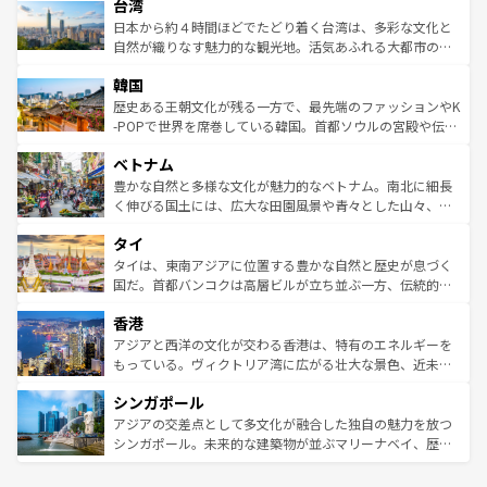
ならではの贅沢な旅のスタイルだ。 なお、新着のアメリカ
台湾
れるおもてなしの心で訪れる人々を迎えてくれるハワイの
リアリーフや大陸中央部にそびえるウルル（エアーズロッ
情報は
コンテンツ一覧
を参照してほしい。
人々、おいしいローカルフードやハワイアンミュージッ
ク）、タスマニアの美しい原生林やケアンズの熱帯雨林な
日本から約４時間ほどでたどり着く台湾は、多彩な文化と
ク、伝統的なフラダンスなど、すべてがハワイの魅力を彩
ど、見どころがたくさん。また、カフェやワイン、オージ
自然が織りなす魅力的な観光地。活気あふれる大都市の台
っている。訪れるたびに新しい発見と感動が待っているハ
ービーフなどの食文化も豊かで、美味しいものであふれて
北やノスタルジックな町並みが人気な九份（ジォウフェ
ワイを、存分に味わってほしい。 なお、新着のハワイ情報
韓国
いる。アクティビティも充実しており、サーフィンやダイ
ン）、静ひつな山岳地帯である台湾東部など、都市の喧騒
は
コンテンツ一覧
を参照してほしい。
ビング、ハイキングなど、アウトドア好きにはたまらな
と山間の静けさが共存しており、訪れる人に新しい発見と
歴史ある王朝文化が残る一方で、最先端のファッションやK
い。オーストラリアの多彩な魅力を存分に味わいつくそ
驚きをもたらしてくれる。また、奥深い台湾の食文化も魅
-POPで世界を席巻している韓国。首都ソウルの宮殿や伝統
う。 なお、新着のオーストラリア情報は
コンテンツ一覧
を
力で、夜市などの屋台グルメから高級料理、ヘルシーで美
家屋が並ぶエリアでは韓国の歴史と文化に浸ることがで
参照してほしい。
ベトナム
容にもいいと評判のスイーツなど、バラエティ豊かな料理
き、地方に足を延ばせば四季折々の自然美を楽しむことが
が味わえる。 なお、新着の台湾情報は
コンテンツ一覧
を参
できる。そして、キムチや焼肉、絶品のストリートフード
豊かな自然と多様な文化が魅力的なベトナム。南北に細長
照してほしい。
まで、さまざまな韓国料理が待っている。夜には、韓国な
く伸びる国土には、広大な田園風景や青々とした山々、世
らではのナイトライフも堪能できる。あたたかいホスピタ
界遺産に登録された壮大な自然景観が点在し、都市部では
タイ
リティに包まれながら、韓国の多彩な魅力を心ゆくまで味
急速な発展と共に伝統が息づく。ハノイの古い町並みやホ
わってみてほしい。 なお、新着の韓国情報は
コンテンツ一
ーチミン市のフランス統治時代の建物も、独特の雰囲気を
タイは、東南アジアに位置する豊かな自然と歴史が息づく
覧
を参照してほしい。
醸し出している。また、バラエティの豊かさとおいしさで
国だ。首都バンコクは高層ビルが立ち並ぶ一方、伝統的な
世界中の食通を魅了してやまないベトナム料理も魅力のひ
寺院や市場がいたるところに点在し、古きよき文化と現代
香港
とつ。フォーやバインミー、ベトナムコーヒーなどは、ぜ
の活気が交差している。北部ではチェンマイなどの山岳地
ひ現地で味わいたい。どの地域を訪れてもあたたかい人々
帯で自然と触れ合い、南部ではプーケットやクラビの美し
アジアと西洋の文化が交わる香港は、特有のエネルギーを
が旅行者を迎えてくれるので、きっと忘れられない旅にな
いビーチでリゾート気分を楽しむことができる。タイ料理
もっている。ヴィクトリア湾に広がる壮大な景色、近未来
るはずだ。 なお、新着のベトナム情報は
コンテンツ一覧
を
は世界的に有名で、屋台から高級レストランまで味覚を刺
的なアートスポット、そして歴史と現代が融合した町並
参照してほしい。
シンガポール
激する。気候は一年中温暖で、どの季節にも異なる楽しみ
み、どこを訪れても感動するはず。観光スポットが密集し
が待っている。親しみやすいタイの人々、仏教を中心とし
ており、効率よく見どころを回れるのも魅力。息をのむよ
アジアの交差点として多文化が融合した独自の魅力を放つ
た文化、そして多様な観光資源が、訪れる旅人を魅了し続
うな絶景から文化的な体験まで、香港を存分に楽しみ尽く
シンガポール。未来的な建築物が並ぶマリーナベイ、歴史
ける。 なお、新着のタイ情報は
コンテンツ一覧
を参照して
そう。 なお、新着の香港情報は
コンテンツ一覧
を参照して
と伝統を感じられるエスニックタウン、多数の緑豊かな公
ほしい。
ほしい。
園や自然保護区など、自然が調和した近代的な景観と文化