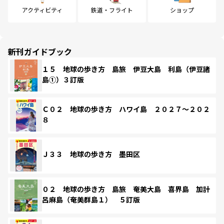
アクティビティ
鉄道・フライト
ショップ
新刊ガイドブック
１５ 地球の歩き方 島旅 伊豆大島 利島（伊豆諸
島①）３訂版
Ｃ０２ 地球の歩き方 ハワイ島 ２０２７～２０２
８
Ｊ３３ 地球の歩き方 墨田区
０２ 地球の歩き方 島旅 奄美大島 喜界島 加計
呂麻島（奄美群島１） ５訂版