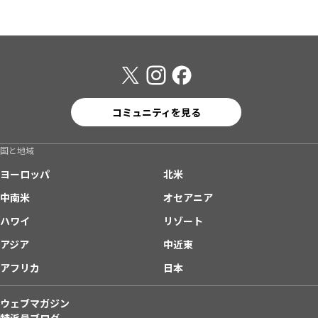
コミュニティを見る
国と地域
ヨーロッパ
北米
中南米
オセアニア
ハワイ
リゾート
アジア
中近東
アフリカ
日本
ウェブマガジン
特派員ブログ