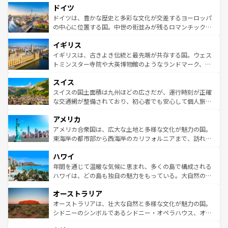
せる。地方によって風土や気候が異なるスペインはその個
ドイツ
で、幅広い魅力が詰まっている。華麗な宮殿、歴史的な大
性で訪れる人を魅了する。 なお、新着のスペイン情報は
コ
聖堂、美しいビーチ、そして豊かな自然が、訪れる者を心
ドイツは、豊かな歴史と多彩な文化が交差するヨーロッパ
ンテンツ一覧
を参照してほしい。
から魅了する。また、フランスは美食の国としても知ら
の中心に位置する国。中世の街並みが残るロマンチック街
れ、フランス料理はユネスコ無形文化遺産にも登録されて
道から、未来を先取りするようなモダンな都市まで多様な
イギリス
いる。シャンパンの発祥地であるランス、プロヴァンスの
顔を持つこの国は、どこを歩いても飽きることがない。ベ
香り高いラベンダー畑など、多彩な楽しみ方が可能だ。さ
ルリンの文化的活気、バイエルン州のアルプスの絶景、そ
イギリスは、古きよき伝統と最先端が共存する国。ウェス
らに、パリ以外の地域にも魅力が溢れており、どの街角に
してライン川沿いのワイン畑といった風景は必見。ビール
トミンスター寺院や大英博物館のようなランドマーク、歴
も豊かな歴史と文化が息づいている。パリ以外の個性あふ
とソーセージを味わいながら地元の人と過ごす楽しい時間
史ある大学都市、美しい丘陵地帯や牧歌的な風景など、エ
れる地方に足を運ぶとそれぞれで全く異なる文化を体験で
スイス
は、お酒好きな人にはぜひ体験してほしい。 なお、新着の
リアごとに異なる魅力がある。また、優雅なアフタヌーン
きるだろう。 なお、新着のフランス情報は
コンテンツ一覧
ドイツ情報は
コンテンツ一覧
を参照してほしい。
ティー、ビール好きにはたまらない英国パブ、サッカー観
スイスの国土面積は九州ほどの広さだが、運行時刻が正確
を参照してほしい。
戦など、本場だからこそできる体験も豊富。イギリスを旅
な交通網が整備されており、初心者でも安心して個人旅行
して楽しみつくそう。 なお、新着のイギリス情報は
コンテ
を楽しめる。日本同様に時刻表どおりの旅が可能だ。中世
アメリカ
ンツ一覧
を参照してほしい。
の建物がそのまま残る町や、スイスならではのユニークな
博物館もあり、アルプス観光だけでなく町歩きも満喫する
アメリカ合衆国は、広大な土地と多様な文化が魅力の国。
ことができる。国民の所得が高いため物価も高いが、旅行
東海岸の都市部から西海岸のカリフォルニアまで、訪れる
者向けの交通パス提供のサービスもあり、うまく活用すれ
場所ごとに異なる風景と体験が待っている。ニューヨーク
ハワイ
ば市内交通費無料で観光を楽しむこともできる。 なお、新
のような巨大都市は、観光、ショッピング、エンターテイ
着のスイス情報は
コンテンツ一覧
を参照してほしい。
ンメントが詰まった刺激的なスポットだ。一方、アメリカ
年間を通じて温暖な気候に恵まれ、多くの島で構成される
西部には大自然が広がり、グランドキャニオンやイエロー
ハワイは、どの島も独自の魅力をもっている。大自然の神
ストーン国立公園といった絶景が堪能できる。さらに、南
秘を感じたいなら、火山が生み出した壮大な景観を誇るハ
オーストラリア
部のニューオーリンズでは、音楽と美食が融合した独特の
ワイ島は見逃せない。また、定番の観光地といえばオアフ
文化が魅力。旅行者はアメリカの各地域で異なる魅力を楽
島だが、静かな自然を求めるならマウイ島やカウアイ島が
オーストラリアは、壮大な自然と多様な文化が魅力の国。
しみながら、その多様性と豊かな歴史を感じることができ
おすすめ。エメラルドグリーンに輝く海をはじめ、豊かな
シドニーのシンボルであるシドニー・オペラハウス、オー
るだろう。車でのロードトリップや列車の旅も、アメリカ
文化や歴史が息づいている。「アロハスピリット」と呼ば
ストラリア東海岸北部に広がる大サンゴ礁地帯グレートバ