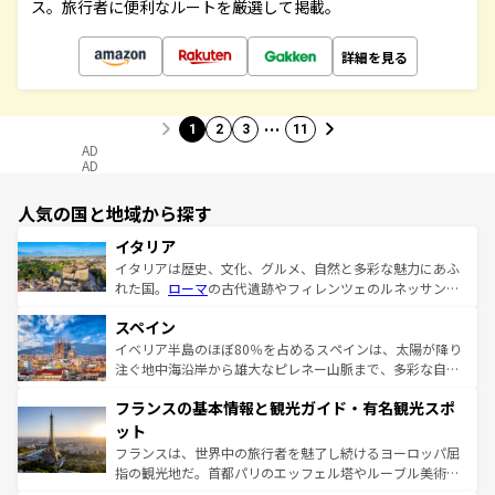
ス。旅行者に便利なルートを厳選して掲載。
詳細を見る
…
1
2
3
11
AD
AD
人気の国と地域から探す
イタリア
イタリアは歴史、文化、グルメ、自然と多彩な魅力にあふ
れた国。
ローマ
の古代遺跡やフィレンツェのルネッサンス
美術、ヴェネツィアの運河など、歴史あるスポットはもち
スペイン
ろん、トスカーナの美しい田園風景やアマルフィ海岸の絶
景など、自然景観も見逃せない。観光の合間には、本場の
イベリア半島のほぼ80％を占めるスペインは、太陽が降り
ピザやパスタなど、絶品のイタリア料理を堪能することも
注ぐ地中海沿岸から雄大なピレネー山脈まで、多彩な自然
できる。朝目覚めてから夜眠るまで、すべての瞬間を楽し
と文化が詰まったヨーロッパ屈指の旅行先だ。多様な地域
フランスの基本情報と観光ガイド・有名観光スポ
ませてくれるイタリアで、忘れられない旅をしてみよう！
文化が根付くこの国では、情熱的なフラメンコ、熱気あふ
なお、新着のイタリア情報は
コンテンツ一覧
を参照してほ
れる闘牛、そして美味しいタパスが生活の一部となってい
ット
しい。
る。首都マドリードの洗練された雰囲気や、バルセロナの
フランスは、世界中の旅行者を魅了し続けるヨーロッパ屈
アートに溢れた街角から、地方では古代ローマ遺跡や中世
指の観光地だ。首都パリのエッフェル塔やルーブル美術館
の城塞都市、穏やかなビーチリゾートまで多彩な表情を見
といった象徴的なスポットから、田舎町の古風な美しさま