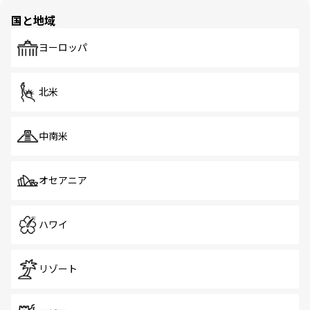
の多様性あふれるカラフルな町は、どこを歩いても新しい
国と地域
発見がある。さらに、治安のよさや充実した公共交通機関
も、旅行者にとっては魅力的なポイント。グルメも豊富
で、ホーカーズは地元の風情を楽しめる外せないスポット
ヨーロッパ
だ。訪れる人を飽きさせないシンガポールで、多様な魅力
を体感しよう。 なお、新着のシンガポール情報は
コンテン
ツ一覧
を参照してほしい。
北米
中南米
オセアニア
ハワイ
リゾート