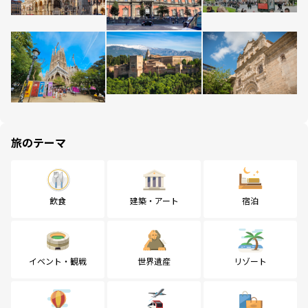
旅のテーマ
飲食
建築・アート
宿泊
イベント・観戦
世界遺産
リゾート