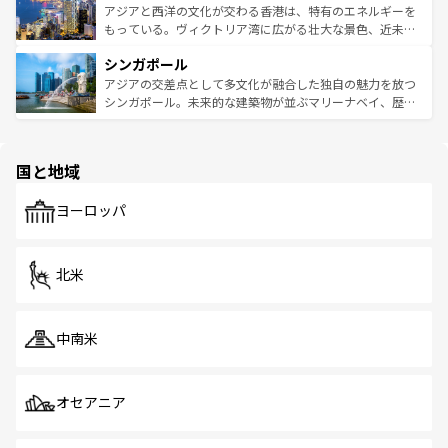
ひ現地で味わいたい。どの地域を訪れてもあたたかい人々
帯で自然と触れ合い、南部ではプーケットやクラビの美し
アジアと西洋の文化が交わる香港は、特有のエネルギーを
が旅行者を迎えてくれるので、きっと忘れられない旅にな
いビーチでリゾート気分を楽しむことができる。タイ料理
もっている。ヴィクトリア湾に広がる壮大な景色、近未来
るはずだ。 なお、新着のベトナム情報は
コンテンツ一覧
を
は世界的に有名で、屋台から高級レストランまで味覚を刺
的なアートスポット、そして歴史と現代が融合した町並
参照してほしい。
シンガポール
激する。気候は一年中温暖で、どの季節にも異なる楽しみ
み、どこを訪れても感動するはず。観光スポットが密集し
が待っている。親しみやすいタイの人々、仏教を中心とし
ており、効率よく見どころを回れるのも魅力。息をのむよ
アジアの交差点として多文化が融合した独自の魅力を放つ
た文化、そして多様な観光資源が、訪れる旅人を魅了し続
うな絶景から文化的な体験まで、香港を存分に楽しみ尽く
シンガポール。未来的な建築物が並ぶマリーナベイ、歴史
ける。 なお、新着のタイ情報は
コンテンツ一覧
を参照して
そう。 なお、新着の香港情報は
コンテンツ一覧
を参照して
と伝統を感じられるエスニックタウン、多数の緑豊かな公
ほしい。
ほしい。
園や自然保護区など、自然が調和した近代的な景観と文化
の多様性あふれるカラフルな町は、どこを歩いても新しい
国と地域
発見がある。さらに、治安のよさや充実した公共交通機関
も、旅行者にとっては魅力的なポイント。グルメも豊富
で、ホーカーズは地元の風情を楽しめる外せないスポット
ヨーロッパ
だ。訪れる人を飽きさせないシンガポールで、多様な魅力
を体感しよう。 なお、新着のシンガポール情報は
コンテン
ツ一覧
を参照してほしい。
北米
中南米
オセアニア