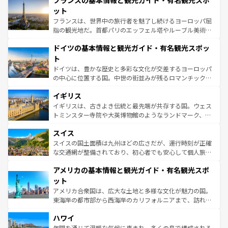
フランスの基本情報と観光ガイド・有名観光スポ
文化が根付くこの国では、情熱的なフラメンコ、熱気あふ
しい。
れる闘牛、そして美味しいタパスが生活の一部となってい
ット
る。首都マドリードの洗練された雰囲気や、バルセロナの
フランスは、世界中の旅行者を魅了し続けるヨーロッパ屈
アートに溢れた街角から、地方では古代ローマ遺跡や中世
指の観光地だ。首都パリのエッフェル塔やルーブル美術館
の城塞都市、穏やかなビーチリゾートまで多彩な表情を見
といった象徴的なスポットから、田舎町の古風な美しさま
せる。地方によって風土や気候が異なるスペインはその個
ドイツの基本情報と観光ガイド・有名観光スポッ
で、幅広い魅力が詰まっている。華麗な宮殿、歴史的な大
性で訪れる人を魅了する。 なお、新着のスペイン情報は
コ
聖堂、美しいビーチ、そして豊かな自然が、訪れる者を心
ト
ンテンツ一覧
を参照してほしい。
から魅了する。また、フランスは美食の国としても知ら
ドイツは、豊かな歴史と多彩な文化が交差するヨーロッパ
れ、フランス料理はユネスコ無形文化遺産にも登録されて
の中心に位置する国。中世の街並みが残るロマンチック街
いる。シャンパンの発祥地であるランス、プロヴァンスの
道から、未来を先取りするようなモダンな都市まで多様な
香り高いラベンダー畑など、多彩な楽しみ方が可能だ。さ
イギリス
顔を持つこの国は、どこを歩いても飽きることがない。ベ
らに、パリ以外の地域にも魅力が溢れており、どの街角に
ルリンの文化的活気、バイエルン州のアルプスの絶景、そ
イギリスは、古きよき伝統と最先端が共存する国。ウェス
も豊かな歴史と文化が息づいている。パリ以外の個性あふ
してライン川沿いのワイン畑といった風景は必見。ビール
トミンスター寺院や大英博物館のようなランドマーク、歴
れる地方に足を運ぶとそれぞれで全く異なる文化を体験で
とソーセージを味わいながら地元の人と過ごす楽しい時間
史ある大学都市、美しい丘陵地帯や牧歌的な風景など、エ
きるだろう。 なお、新着のフランス情報は
コンテンツ一覧
スイス
は、お酒好きな人にはぜひ体験してほしい。 なお、新着の
リアごとに異なる魅力がある。また、優雅なアフタヌーン
を参照してほしい。
ドイツ情報は
コンテンツ一覧
を参照してほしい。
ティー、ビール好きにはたまらない英国パブ、サッカー観
スイスの国土面積は九州ほどの広さだが、運行時刻が正確
戦など、本場だからこそできる体験も豊富。イギリスを旅
な交通網が整備されており、初心者でも安心して個人旅行
して楽しみつくそう。 なお、新着のイギリス情報は
コンテ
を楽しめる。日本同様に時刻表どおりの旅が可能だ。中世
アメリカの基本情報と観光ガイド・有名観光スポ
ンツ一覧
を参照してほしい。
の建物がそのまま残る町や、スイスならではのユニークな
博物館もあり、アルプス観光だけでなく町歩きも満喫する
ット
ことができる。国民の所得が高いため物価も高いが、旅行
アメリカ合衆国は、広大な土地と多様な文化が魅力の国。
者向けの交通パス提供のサービスもあり、うまく活用すれ
東海岸の都市部から西海岸のカリフォルニアまで、訪れる
ば市内交通費無料で観光を楽しむこともできる。 なお、新
場所ごとに異なる風景と体験が待っている。ニューヨーク
着のスイス情報は
コンテンツ一覧
を参照してほしい。
ハワイ
のような巨大都市は、観光、ショッピング、エンターテイ
ンメントが詰まった刺激的なスポットだ。一方、アメリカ
年間を通じて温暖な気候に恵まれ、多くの島で構成される