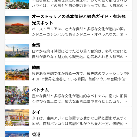
西部には大自然が広がり、グランドキャニオンやイエロー
ハワイは、どの島も独自の魅力をもっている。大自然の神
ストーン国立公園といった絶景が堪能できる。さらに、南
秘を感じたいなら、火山が生み出した壮大な景観を誇るハ
オーストラリアの基本情報と観光ガイド・有名観
部のニューオーリンズでは、音楽と美食が融合した独特の
ワイ島は見逃せない。また、定番の観光地といえばオアフ
文化が魅力。旅行者はアメリカの各地域で異なる魅力を楽
島だが、静かな自然を求めるならマウイ島やカウアイ島が
光スポット
しみながら、その多様性と豊かな歴史を感じることができ
おすすめ。エメラルドグリーンに輝く海をはじめ、豊かな
オーストラリアは、壮大な自然と多様な文化が魅力の国。
るだろう。車でのロードトリップや列車の旅も、アメリカ
文化や歴史が息づいている。「アロハスピリット」と呼ば
シドニーのシンボルであるシドニー・オペラハウス、オー
ならではの贅沢な旅のスタイルだ。 なお、新着のアメリカ
れるおもてなしの心で訪れる人々を迎えてくれるハワイの
ストラリア東海岸北部に広がる大サンゴ礁地帯グレートバ
情報は
コンテンツ一覧
を参照してほしい。
人々、おいしいローカルフードやハワイアンミュージッ
台湾
リアリーフや大陸中央部にそびえるウルル（エアーズロッ
ク、伝統的なフラダンスなど、すべてがハワイの魅力を彩
ク）、タスマニアの美しい原生林やケアンズの熱帯雨林な
日本から約４時間ほどでたどり着く台湾は、多彩な文化と
っている。訪れるたびに新しい発見と感動が待っているハ
ど、見どころがたくさん。また、カフェやワイン、オージ
自然が織りなす魅力的な観光地。活気あふれる大都市の台
ワイを、存分に味わってほしい。 なお、新着のハワイ情報
ービーフなどの食文化も豊かで、美味しいものであふれて
北やノスタルジックな町並みが人気な九份（ジォウフェ
は
コンテンツ一覧
を参照してほしい。
韓国
いる。アクティビティも充実しており、サーフィンやダイ
ン）、静ひつな山岳地帯である台湾東部など、都市の喧騒
ビング、ハイキングなど、アウトドア好きにはたまらな
と山間の静けさが共存しており、訪れる人に新しい発見と
歴史ある王朝文化が残る一方で、最先端のファッションやK
い。オーストラリアの多彩な魅力を存分に味わいつくそ
驚きをもたらしてくれる。また、奥深い台湾の食文化も魅
-POPで世界を席巻している韓国。首都ソウルの宮殿や伝統
う。 なお、新着のオーストラリア情報は
コンテンツ一覧
を
力で、夜市などの屋台グルメから高級料理、ヘルシーで美
家屋が並ぶエリアでは韓国の歴史と文化に浸ることがで
参照してほしい。
ベトナム
容にもいいと評判のスイーツなど、バラエティ豊かな料理
き、地方に足を延ばせば四季折々の自然美を楽しむことが
が味わえる。 なお、新着の台湾情報は
コンテンツ一覧
を参
できる。そして、キムチや焼肉、絶品のストリートフード
豊かな自然と多様な文化が魅力的なベトナム。南北に細長
照してほしい。
まで、さまざまな韓国料理が待っている。夜には、韓国な
く伸びる国土には、広大な田園風景や青々とした山々、世
らではのナイトライフも堪能できる。あたたかいホスピタ
界遺産に登録された壮大な自然景観が点在し、都市部では
タイ
リティに包まれながら、韓国の多彩な魅力を心ゆくまで味
急速な発展と共に伝統が息づく。ハノイの古い町並みやホ
わってみてほしい。 なお、新着の韓国情報は
コンテンツ一
ーチミン市のフランス統治時代の建物も、独特の雰囲気を
タイは、東南アジアに位置する豊かな自然と歴史が息づく
覧
を参照してほしい。
醸し出している。また、バラエティの豊かさとおいしさで
国だ。首都バンコクは高層ビルが立ち並ぶ一方、伝統的な
世界中の食通を魅了してやまないベトナム料理も魅力のひ
寺院や市場がいたるところに点在し、古きよき文化と現代
香港
とつ。フォーやバインミー、ベトナムコーヒーなどは、ぜ
の活気が交差している。北部ではチェンマイなどの山岳地