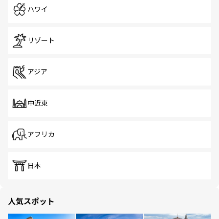
ハワイ
リゾート
アジア
中近東
アフリカ
日本
人気スポット