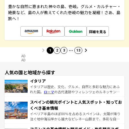
豊かな自然に恵まれた神々の島、壱岐。グルメ・カルチャー・
絶景など、島の人が教えてくれた壱岐の魅力を凝縮！さあ、島
旅へ！
詳細を見る
…
1
2
3
13
AD
AD
人気の国と地域から探す
イタリア
イタリアは歴史、文化、グルメ、自然と多彩な魅力にあふ
れた国。
ローマ
の古代遺跡やフィレンツェのルネッサンス
美術、ヴェネツィアの運河など、歴史あるスポットはもち
スペインの観光ポイントと人気スポット・知ってお
ろん、トスカーナの美しい田園風景やアマルフィ海岸の絶
景など、自然景観も見逃せない。観光の合間には、本場の
くべき基本情報
ピザやパスタなど、絶品のイタリア料理を堪能することも
イベリア半島のほぼ80％を占めるスペインは、太陽が降り
できる。朝目覚めてから夜眠るまで、すべての瞬間を楽し
注ぐ地中海沿岸から雄大なピレネー山脈まで、多彩な自然
ませてくれるイタリアで、忘れられない旅をしてみよう！
と文化が詰まったヨーロッパ屈指の旅行先だ。多様な地域
なお、新着のイタリア情報は
コンテンツ一覧
を参照してほ