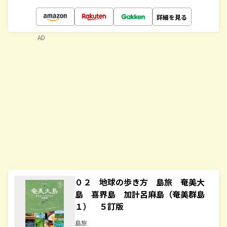
詳細を見る
AD
０２ 地球の歩き方 島旅 奄美大
島 喜界島 加計呂麻島（奄美群島
１） ５訂版
島旅