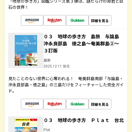
「地球の歩き方」図鑑シリーズ第３弾は、謎だらけの奇岩と巨
石の世界！
詳細を見る
０３ 地球の歩き方 島旅 与論島
沖永良部島 徳之島～奄美群島②～
３訂版
島旅
2025.12.11 発売
見たことのない世界に心奪われる！ 奄美群島南部「与論島・
沖永良部島・徳之島」の三島だけをフィーチャーした完全ガイ
ド。
詳細を見る
０３ 地球の歩き方 Ｐｌａｔ 台北
Plat