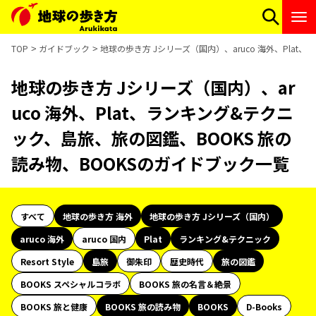
TOP
ガイドブック
地球の歩き方 Jシリーズ（国内）、aruco 海外、Pla
地球の歩き方 Jシリーズ（国内）、ar
uco 海外、Plat、ランキング&テクニ
ック、島旅、旅の図鑑、BOOKS 旅の
読み物、BOOKSのガイドブック一覧
すべて
地球の歩き方 海外
地球の歩き方 Jシリーズ（国内）
aruco 海外
aruco 国内
Plat
ランキング&テクニック
Resort Style
島旅
御朱印
歴史時代
旅の図鑑
BOOKS スペシャルコラボ
BOOKS 旅の名言＆絶景
BOOKS 旅と健康
BOOKS 旅の読み物
BOOKS
D-Books