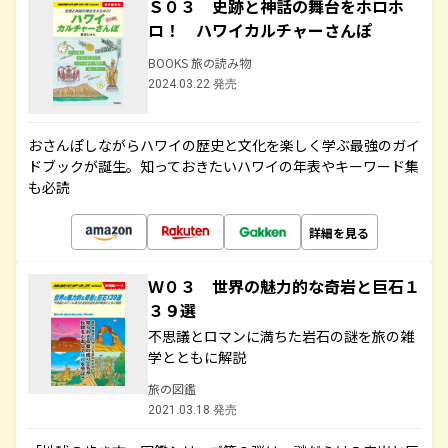
Ｓ０３ 史跡と神話の舞台をホロホ
ロ！ ハワイカルチャーさんぽ
BOOKS 旅の読み物
2024.03.22 発売
おさんぽしながらハワイの歴史と文化を楽しく学ぶ最強のガイ
ドブックが誕生。知っておきたいハワイの年表やキーワード集
も必読
詳細を見る
Ｗ０３ 世界の魅力的な奇岩と巨石１
３９選
不思議とロマンに満ちた岩石の謎を旅の雑
学とともに解説
旅の図鑑
2021.03.18 発売