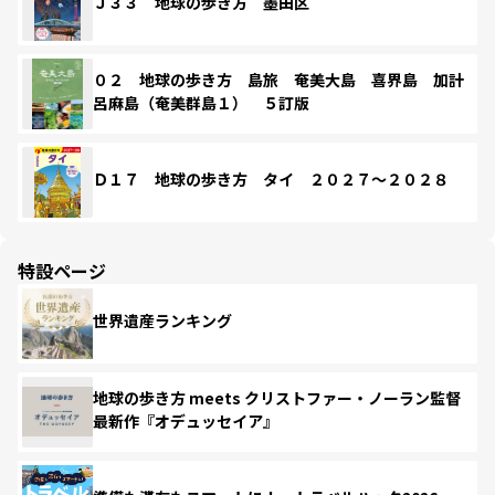
Ｊ３３ 地球の歩き方 墨田区
０２ 地球の歩き方 島旅 奄美大島 喜界島 加計
呂麻島（奄美群島１） ５訂版
Ｄ１７ 地球の歩き方 タイ ２０２７～２０２８
特設ページ
世界遺産ランキング
地球の歩き方 meets クリストファー・ノーラン監督
最新作『オデュッセイア』