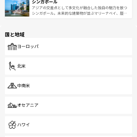
参照してほしい。
シンガポール
激する。気候は一年中温暖で、どの季節にも異なる楽しみ
み、どこを訪れても感動するはず。観光スポットが密集し
が待っている。親しみやすいタイの人々、仏教を中心とし
ており、効率よく見どころを回れるのも魅力。息をのむよ
アジアの交差点として多文化が融合した独自の魅力を放つ
た文化、そして多様な観光資源が、訪れる旅人を魅了し続
うな絶景から文化的な体験まで、香港を存分に楽しみ尽く
シンガポール。未来的な建築物が並ぶマリーナベイ、歴史
ける。 なお、新着のタイ情報は
コンテンツ一覧
を参照して
そう。 なお、新着の香港情報は
コンテンツ一覧
を参照して
と伝統を感じられるエスニックタウン、多数の緑豊かな公
ほしい。
ほしい。
園や自然保護区など、自然が調和した近代的な景観と文化
の多様性あふれるカラフルな町は、どこを歩いても新しい
国と地域
発見がある。さらに、治安のよさや充実した公共交通機関
も、旅行者にとっては魅力的なポイント。グルメも豊富
で、ホーカーズは地元の風情を楽しめる外せないスポット
ヨーロッパ
だ。訪れる人を飽きさせないシンガポールで、多様な魅力
を体感しよう。 なお、新着のシンガポール情報は
コンテン
ツ一覧
を参照してほしい。
北米
中南米
オセアニア
ハワイ