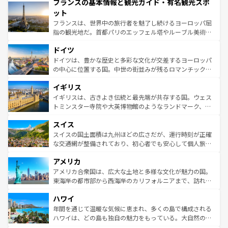
フランスの基本情報と観光ガイド・有名観光スポ
ませてくれるイタリアで、忘れられない旅をしてみよう！
文化が根付くこの国では、情熱的なフラメンコ、熱気あふ
なお、新着のイタリア情報は
コンテンツ一覧
を参照してほ
れる闘牛、そして美味しいタパスが生活の一部となってい
ット
しい。
る。首都マドリードの洗練された雰囲気や、バルセロナの
フランスは、世界中の旅行者を魅了し続けるヨーロッパ屈
アートに溢れた街角から、地方では古代ローマ遺跡や中世
指の観光地だ。首都パリのエッフェル塔やルーブル美術館
の城塞都市、穏やかなビーチリゾートまで多彩な表情を見
といった象徴的なスポットから、田舎町の古風な美しさま
せる。地方によって風土や気候が異なるスペインはその個
ドイツ
で、幅広い魅力が詰まっている。華麗な宮殿、歴史的な大
性で訪れる人を魅了する。 なお、新着のスペイン情報は
コ
聖堂、美しいビーチ、そして豊かな自然が、訪れる者を心
ドイツは、豊かな歴史と多彩な文化が交差するヨーロッパ
ンテンツ一覧
を参照してほしい。
から魅了する。また、フランスは美食の国としても知ら
の中心に位置する国。中世の街並みが残るロマンチック街
れ、フランス料理はユネスコ無形文化遺産にも登録されて
道から、未来を先取りするようなモダンな都市まで多様な
イギリス
いる。シャンパンの発祥地であるランス、プロヴァンスの
顔を持つこの国は、どこを歩いても飽きることがない。ベ
香り高いラベンダー畑など、多彩な楽しみ方が可能だ。さ
ルリンの文化的活気、バイエルン州のアルプスの絶景、そ
イギリスは、古きよき伝統と最先端が共存する国。ウェス
らに、パリ以外の地域にも魅力が溢れており、どの街角に
してライン川沿いのワイン畑といった風景は必見。ビール
トミンスター寺院や大英博物館のようなランドマーク、歴
も豊かな歴史と文化が息づいている。パリ以外の個性あふ
とソーセージを味わいながら地元の人と過ごす楽しい時間
史ある大学都市、美しい丘陵地帯や牧歌的な風景など、エ
れる地方に足を運ぶとそれぞれで全く異なる文化を体験で
スイス
は、お酒好きな人にはぜひ体験してほしい。 なお、新着の
リアごとに異なる魅力がある。また、優雅なアフタヌーン
きるだろう。 なお、新着のフランス情報は
コンテンツ一覧
ドイツ情報は
コンテンツ一覧
を参照してほしい。
ティー、ビール好きにはたまらない英国パブ、サッカー観
スイスの国土面積は九州ほどの広さだが、運行時刻が正確
を参照してほしい。
戦など、本場だからこそできる体験も豊富。イギリスを旅
な交通網が整備されており、初心者でも安心して個人旅行
して楽しみつくそう。 なお、新着のイギリス情報は
コンテ
を楽しめる。日本同様に時刻表どおりの旅が可能だ。中世
アメリカ
ンツ一覧
を参照してほしい。
の建物がそのまま残る町や、スイスならではのユニークな
博物館もあり、アルプス観光だけでなく町歩きも満喫する
アメリカ合衆国は、広大な土地と多様な文化が魅力の国。
ことができる。国民の所得が高いため物価も高いが、旅行
東海岸の都市部から西海岸のカリフォルニアまで、訪れる
者向けの交通パス提供のサービスもあり、うまく活用すれ
場所ごとに異なる風景と体験が待っている。ニューヨーク
ハワイ
ば市内交通費無料で観光を楽しむこともできる。 なお、新
のような巨大都市は、観光、ショッピング、エンターテイ
着のスイス情報は
コンテンツ一覧
を参照してほしい。
ンメントが詰まった刺激的なスポットだ。一方、アメリカ
年間を通じて温暖な気候に恵まれ、多くの島で構成される
西部には大自然が広がり、グランドキャニオンやイエロー
ハワイは、どの島も独自の魅力をもっている。大自然の神
ストーン国立公園といった絶景が堪能できる。さらに、南
秘を感じたいなら、火山が生み出した壮大な景観を誇るハ