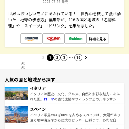
2021.07.26 発売
世界はおいしいモノにあふれている！ 世界中を旅して食べ歩
いた「地球の歩き方」編集部が、116の国と地域の「名物料
理」や「スイーツ」「ドリンク」を集めました。
詳細を見る
…
1
2
3
16
AD
AD
人気の国と地域から探す
イタリア
イタリアは歴史、文化、グルメ、自然と多彩な魅力にあふ
れた国。
ローマ
の古代遺跡やフィレンツェのルネッサンス
美術、ヴェネツィアの運河など、歴史あるスポットはもち
スペイン
ろん、トスカーナの美しい田園風景やアマルフィ海岸の絶
景など、自然景観も見逃せない。観光の合間には、本場の
イベリア半島のほぼ80％を占めるスペインは、太陽が降り
ピザやパスタなど、絶品のイタリア料理を堪能することも
注ぐ地中海沿岸から雄大なピレネー山脈まで、多彩な自然
できる。朝目覚めてから夜眠るまで、すべての瞬間を楽し
と文化が詰まったヨーロッパ屈指の旅行先だ。多様な地域