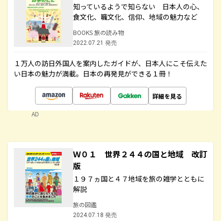
知っているようで知らない 日本人の心、
食文化、職文化、信仰、地域の魅力など
BOOKS 旅の読み物
2022.07.21 発売
１万人の訪日外国人を案内したガイドが、日本人にこそ伝えた
い日本の魅力が満載。日本の再発見ができる１冊！
詳細を見る
AD
Ｗ０１ 世界２４４の国と地域 改訂
版
１９７ヵ国と４７地域を旅の雑学とともに
解説
旅の図鑑
2024.07.18 発売