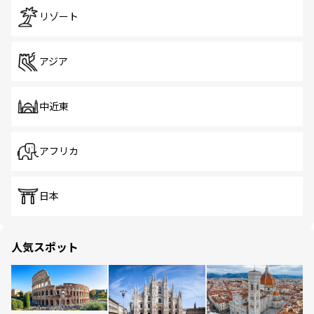
リゾート
アジア
中近東
アフリカ
日本
人気スポット