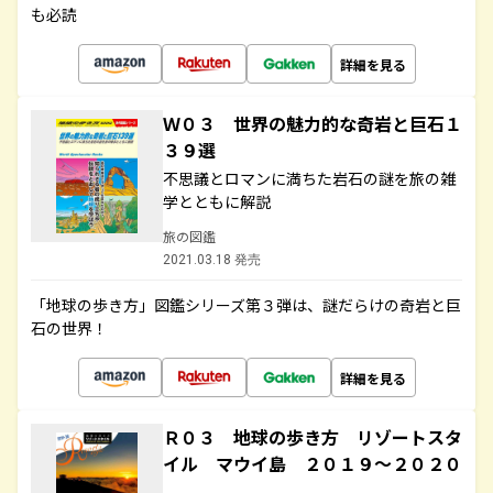
も必読
詳細を見る
Ｗ０３ 世界の魅力的な奇岩と巨石１
３９選
不思議とロマンに満ちた岩石の謎を旅の雑
学とともに解説
旅の図鑑
2021.03.18 発売
「地球の歩き方」図鑑シリーズ第３弾は、謎だらけの奇岩と巨
石の世界！
詳細を見る
Ｒ０３ 地球の歩き方 リゾートスタ
イル マウイ島 ２０１９～２０２０