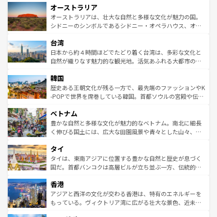
オーストラリア
部のニューオーリンズでは、音楽と美食が融合した独特の
ワイ島は見逃せない。また、定番の観光地といえばオアフ
文化が魅力。旅行者はアメリカの各地域で異なる魅力を楽
島だが、静かな自然を求めるならマウイ島やカウアイ島が
オーストラリアは、壮大な自然と多様な文化が魅力の国。
しみながら、その多様性と豊かな歴史を感じることができ
おすすめ。エメラルドグリーンに輝く海をはじめ、豊かな
シドニーのシンボルであるシドニー・オペラハウス、オー
るだろう。車でのロードトリップや列車の旅も、アメリカ
文化や歴史が息づいている。「アロハスピリット」と呼ば
ストラリア東海岸北部に広がる大サンゴ礁地帯グレートバ
ならではの贅沢な旅のスタイルだ。 なお、新着のアメリカ
台湾
れるおもてなしの心で訪れる人々を迎えてくれるハワイの
リアリーフや大陸中央部にそびえるウルル（エアーズロッ
情報は
コンテンツ一覧
を参照してほしい。
人々、おいしいローカルフードやハワイアンミュージッ
ク）、タスマニアの美しい原生林やケアンズの熱帯雨林な
日本から約４時間ほどでたどり着く台湾は、多彩な文化と
ク、伝統的なフラダンスなど、すべてがハワイの魅力を彩
ど、見どころがたくさん。また、カフェやワイン、オージ
自然が織りなす魅力的な観光地。活気あふれる大都市の台
っている。訪れるたびに新しい発見と感動が待っているハ
ービーフなどの食文化も豊かで、美味しいものであふれて
北やノスタルジックな町並みが人気な九份（ジォウフェ
ワイを、存分に味わってほしい。 なお、新着のハワイ情報
韓国
いる。アクティビティも充実しており、サーフィンやダイ
ン）、静ひつな山岳地帯である台湾東部など、都市の喧騒
は
コンテンツ一覧
を参照してほしい。
ビング、ハイキングなど、アウトドア好きにはたまらな
と山間の静けさが共存しており、訪れる人に新しい発見と
歴史ある王朝文化が残る一方で、最先端のファッションやK
い。オーストラリアの多彩な魅力を存分に味わいつくそ
驚きをもたらしてくれる。また、奥深い台湾の食文化も魅
-POPで世界を席巻している韓国。首都ソウルの宮殿や伝統
う。 なお、新着のオーストラリア情報は
コンテンツ一覧
を
力で、夜市などの屋台グルメから高級料理、ヘルシーで美
家屋が並ぶエリアでは韓国の歴史と文化に浸ることがで
参照してほしい。
ベトナム
容にもいいと評判のスイーツなど、バラエティ豊かな料理
き、地方に足を延ばせば四季折々の自然美を楽しむことが
が味わえる。 なお、新着の台湾情報は
コンテンツ一覧
を参
できる。そして、キムチや焼肉、絶品のストリートフード
豊かな自然と多様な文化が魅力的なベトナム。南北に細長
照してほしい。
まで、さまざまな韓国料理が待っている。夜には、韓国な
く伸びる国土には、広大な田園風景や青々とした山々、世
らではのナイトライフも堪能できる。あたたかいホスピタ
界遺産に登録された壮大な自然景観が点在し、都市部では
タイ
リティに包まれながら、韓国の多彩な魅力を心ゆくまで味
急速な発展と共に伝統が息づく。ハノイの古い町並みやホ
わってみてほしい。 なお、新着の韓国情報は
コンテンツ一
ーチミン市のフランス統治時代の建物も、独特の雰囲気を
タイは、東南アジアに位置する豊かな自然と歴史が息づく
覧
を参照してほしい。
醸し出している。また、バラエティの豊かさとおいしさで
国だ。首都バンコクは高層ビルが立ち並ぶ一方、伝統的な
世界中の食通を魅了してやまないベトナム料理も魅力のひ
寺院や市場がいたるところに点在し、古きよき文化と現代
香港
とつ。フォーやバインミー、ベトナムコーヒーなどは、ぜ
の活気が交差している。北部ではチェンマイなどの山岳地
ひ現地で味わいたい。どの地域を訪れてもあたたかい人々
帯で自然と触れ合い、南部ではプーケットやクラビの美し
アジアと西洋の文化が交わる香港は、特有のエネルギーを
が旅行者を迎えてくれるので、きっと忘れられない旅にな
いビーチでリゾート気分を楽しむことができる。タイ料理
もっている。ヴィクトリア湾に広がる壮大な景色、近未来
るはずだ。 なお、新着のベトナム情報は
コンテンツ一覧
を
は世界的に有名で、屋台から高級レストランまで味覚を刺
的なアートスポット、そして歴史と現代が融合した町並