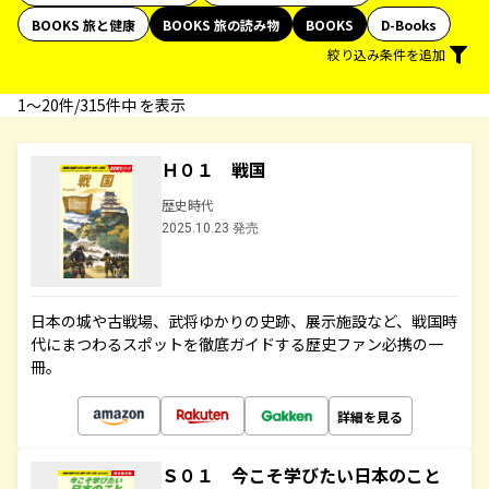
BOOKS 旅と健康
BOOKS 旅の読み物
BOOKS
D-Books
絞り込み条件を追加
1〜20件/315件中 を表示
Ｈ０１ 戦国
歴史時代
2025.10.23 発売
日本の城や古戦場、武将ゆかりの史跡、展示施設など、戦国時
代にまつわるスポットを徹底ガイドする歴史ファン必携の一
冊。
詳細を見る
Ｓ０１ 今こそ学びたい日本のこと