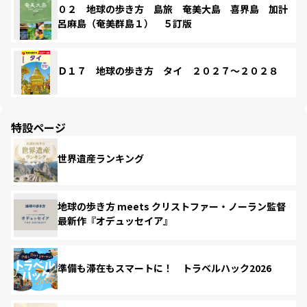
０２ 地球の歩き方 島旅 奄美大島 喜界島 加計
呂麻島（奄美群島１） ５訂版
Ｄ１７ 地球の歩き方 タイ ２０２７～２０２８
特設ページ
世界遺産ランキング
地球の歩き方 meets クリストファー・ノーラン監督
最新作『オデュッセイア』
準備も滞在もスマートに！ トラベルハック2026