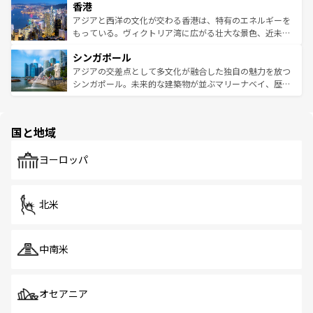
香港
とつ。フォーやバインミー、ベトナムコーヒーなどは、ぜ
の活気が交差している。北部ではチェンマイなどの山岳地
ひ現地で味わいたい。どの地域を訪れてもあたたかい人々
帯で自然と触れ合い、南部ではプーケットやクラビの美し
アジアと西洋の文化が交わる香港は、特有のエネルギーを
が旅行者を迎えてくれるので、きっと忘れられない旅にな
いビーチでリゾート気分を楽しむことができる。タイ料理
もっている。ヴィクトリア湾に広がる壮大な景色、近未来
るはずだ。 なお、新着のベトナム情報は
コンテンツ一覧
を
は世界的に有名で、屋台から高級レストランまで味覚を刺
的なアートスポット、そして歴史と現代が融合した町並
参照してほしい。
シンガポール
激する。気候は一年中温暖で、どの季節にも異なる楽しみ
み、どこを訪れても感動するはず。観光スポットが密集し
が待っている。親しみやすいタイの人々、仏教を中心とし
ており、効率よく見どころを回れるのも魅力。息をのむよ
アジアの交差点として多文化が融合した独自の魅力を放つ
た文化、そして多様な観光資源が、訪れる旅人を魅了し続
うな絶景から文化的な体験まで、香港を存分に楽しみ尽く
シンガポール。未来的な建築物が並ぶマリーナベイ、歴史
ける。 なお、新着のタイ情報は
コンテンツ一覧
を参照して
そう。 なお、新着の香港情報は
コンテンツ一覧
を参照して
と伝統を感じられるエスニックタウン、多数の緑豊かな公
ほしい。
ほしい。
園や自然保護区など、自然が調和した近代的な景観と文化
の多様性あふれるカラフルな町は、どこを歩いても新しい
国と地域
発見がある。さらに、治安のよさや充実した公共交通機関
も、旅行者にとっては魅力的なポイント。グルメも豊富
で、ホーカーズは地元の風情を楽しめる外せないスポット
ヨーロッパ
だ。訪れる人を飽きさせないシンガポールで、多様な魅力
を体感しよう。 なお、新着のシンガポール情報は
コンテン
ツ一覧
を参照してほしい。
北米
中南米
オセアニア