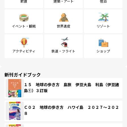
飲食
建築・アート
宿泊
イベント・観戦
世界遺産
リゾート
アクティビティ
鉄道・フライト
ショップ
新刊ガイドブック
１５ 地球の歩き方 島旅 伊豆大島 利島（伊豆諸
島①）３訂版
Ｃ０２ 地球の歩き方 ハワイ島 ２０２７～２０２
８