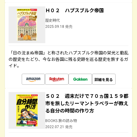
Ｈ０２ ハプスブルク帝国
歴史時代
2025.09.18 発売
「日の沈まぬ帝国」と称されたハプスブルク帝国の栄光と動乱
の歴史をたどり、今なお各国に残る史跡を巡る歴史を旅するガ
イド。
詳細を見る
Ｓ０２ 週末だけで７０ヵ国１５９都
市を旅したリーマントラベラーが教え
る自分の時間の作り方
BOOKS 旅の読み物
2022.07.21 発売