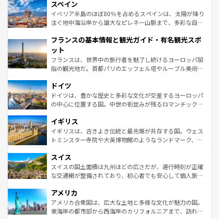
スペイン
ろん、トスカーナの美しい田園風景やアマルフィ海岸の絶
景など、自然景観も見逃せない。観光の合間には、本場の
イベリア半島のほぼ80％を占めるスペインは、太陽が降り
ピザやパスタなど、絶品のイタリア料理を堪能することも
注ぐ地中海沿岸から雄大なピレネー山脈まで、多彩な自然
できる。朝目覚めてから夜眠るまで、すべての瞬間を楽し
と文化が詰まったヨーロッパ屈指の旅行先だ。多様な地域
フランスの基本情報と観光ガイド・有名観光スポ
ませてくれるイタリアで、忘れられない旅をしてみよう！
文化が根付くこの国では、情熱的なフラメンコ、熱気あふ
なお、新着のイタリア情報は
コンテンツ一覧
を参照してほ
れる闘牛、そして美味しいタパスが生活の一部となってい
ット
しい。
る。首都マドリードの洗練された雰囲気や、バルセロナの
フランスは、世界中の旅行者を魅了し続けるヨーロッパ屈
アートに溢れた街角から、地方では古代ローマ遺跡や中世
指の観光地だ。首都パリのエッフェル塔やルーブル美術館
の城塞都市、穏やかなビーチリゾートまで多彩な表情を見
といった象徴的なスポットから、田舎町の古風な美しさま
せる。地方によって風土や気候が異なるスペインはその個
ドイツ
で、幅広い魅力が詰まっている。華麗な宮殿、歴史的な大
性で訪れる人を魅了する。 なお、新着のスペイン情報は
コ
聖堂、美しいビーチ、そして豊かな自然が、訪れる者を心
ドイツは、豊かな歴史と多彩な文化が交差するヨーロッパ
ンテンツ一覧
を参照してほしい。
から魅了する。また、フランスは美食の国としても知ら
の中心に位置する国。中世の街並みが残るロマンチック街
れ、フランス料理はユネスコ無形文化遺産にも登録されて
道から、未来を先取りするようなモダンな都市まで多様な
イギリス
いる。シャンパンの発祥地であるランス、プロヴァンスの
顔を持つこの国は、どこを歩いても飽きることがない。ベ
香り高いラベンダー畑など、多彩な楽しみ方が可能だ。さ
ルリンの文化的活気、バイエルン州のアルプスの絶景、そ
イギリスは、古きよき伝統と最先端が共存する国。ウェス
らに、パリ以外の地域にも魅力が溢れており、どの街角に
してライン川沿いのワイン畑といった風景は必見。ビール
トミンスター寺院や大英博物館のようなランドマーク、歴
も豊かな歴史と文化が息づいている。パリ以外の個性あふ
とソーセージを味わいながら地元の人と過ごす楽しい時間
史ある大学都市、美しい丘陵地帯や牧歌的な風景など、エ
れる地方に足を運ぶとそれぞれで全く異なる文化を体験で
スイス
は、お酒好きな人にはぜひ体験してほしい。 なお、新着の
リアごとに異なる魅力がある。また、優雅なアフタヌーン
きるだろう。 なお、新着のフランス情報は
コンテンツ一覧
ドイツ情報は
コンテンツ一覧
を参照してほしい。
ティー、ビール好きにはたまらない英国パブ、サッカー観
スイスの国土面積は九州ほどの広さだが、運行時刻が正確
を参照してほしい。
戦など、本場だからこそできる体験も豊富。イギリスを旅
な交通網が整備されており、初心者でも安心して個人旅行
して楽しみつくそう。 なお、新着のイギリス情報は
コンテ
を楽しめる。日本同様に時刻表どおりの旅が可能だ。中世
アメリカ
ンツ一覧
を参照してほしい。
の建物がそのまま残る町や、スイスならではのユニークな
博物館もあり、アルプス観光だけでなく町歩きも満喫する
アメリカ合衆国は、広大な土地と多様な文化が魅力の国。
ことができる。国民の所得が高いため物価も高いが、旅行
東海岸の都市部から西海岸のカリフォルニアまで、訪れる