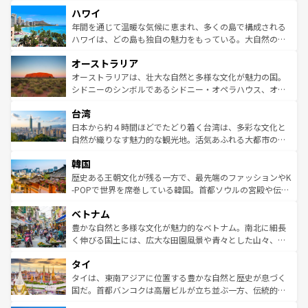
者向けの交通パス提供のサービスもあり、うまく活用すれ
場所ごとに異なる風景と体験が待っている。ニューヨーク
ハワイ
ば市内交通費無料で観光を楽しむこともできる。 なお、新
のような巨大都市は、観光、ショッピング、エンターテイ
着のスイス情報は
コンテンツ一覧
を参照してほしい。
ンメントが詰まった刺激的なスポットだ。一方、アメリカ
年間を通じて温暖な気候に恵まれ、多くの島で構成される
西部には大自然が広がり、グランドキャニオンやイエロー
ハワイは、どの島も独自の魅力をもっている。大自然の神
ストーン国立公園といった絶景が堪能できる。さらに、南
秘を感じたいなら、火山が生み出した壮大な景観を誇るハ
オーストラリア
部のニューオーリンズでは、音楽と美食が融合した独特の
ワイ島は見逃せない。また、定番の観光地といえばオアフ
文化が魅力。旅行者はアメリカの各地域で異なる魅力を楽
島だが、静かな自然を求めるならマウイ島やカウアイ島が
オーストラリアは、壮大な自然と多様な文化が魅力の国。
しみながら、その多様性と豊かな歴史を感じることができ
おすすめ。エメラルドグリーンに輝く海をはじめ、豊かな
シドニーのシンボルであるシドニー・オペラハウス、オー
るだろう。車でのロードトリップや列車の旅も、アメリカ
文化や歴史が息づいている。「アロハスピリット」と呼ば
ストラリア東海岸北部に広がる大サンゴ礁地帯グレートバ
ならではの贅沢な旅のスタイルだ。 なお、新着のアメリカ
台湾
れるおもてなしの心で訪れる人々を迎えてくれるハワイの
リアリーフや大陸中央部にそびえるウルル（エアーズロッ
情報は
コンテンツ一覧
を参照してほしい。
人々、おいしいローカルフードやハワイアンミュージッ
ク）、タスマニアの美しい原生林やケアンズの熱帯雨林な
日本から約４時間ほどでたどり着く台湾は、多彩な文化と
ク、伝統的なフラダンスなど、すべてがハワイの魅力を彩
ど、見どころがたくさん。また、カフェやワイン、オージ
自然が織りなす魅力的な観光地。活気あふれる大都市の台
っている。訪れるたびに新しい発見と感動が待っているハ
ービーフなどの食文化も豊かで、美味しいものであふれて
北やノスタルジックな町並みが人気な九份（ジォウフェ
ワイを、存分に味わってほしい。 なお、新着のハワイ情報
韓国
いる。アクティビティも充実しており、サーフィンやダイ
ン）、静ひつな山岳地帯である台湾東部など、都市の喧騒
は
コンテンツ一覧
を参照してほしい。
ビング、ハイキングなど、アウトドア好きにはたまらな
と山間の静けさが共存しており、訪れる人に新しい発見と
歴史ある王朝文化が残る一方で、最先端のファッションやK
い。オーストラリアの多彩な魅力を存分に味わいつくそ
驚きをもたらしてくれる。また、奥深い台湾の食文化も魅
-POPで世界を席巻している韓国。首都ソウルの宮殿や伝統
う。 なお、新着のオーストラリア情報は
コンテンツ一覧
を
力で、夜市などの屋台グルメから高級料理、ヘルシーで美
家屋が並ぶエリアでは韓国の歴史と文化に浸ることがで
参照してほしい。
ベトナム
容にもいいと評判のスイーツなど、バラエティ豊かな料理
き、地方に足を延ばせば四季折々の自然美を楽しむことが
が味わえる。 なお、新着の台湾情報は
コンテンツ一覧
を参
できる。そして、キムチや焼肉、絶品のストリートフード
豊かな自然と多様な文化が魅力的なベトナム。南北に細長
照してほしい。
まで、さまざまな韓国料理が待っている。夜には、韓国な
く伸びる国土には、広大な田園風景や青々とした山々、世
らではのナイトライフも堪能できる。あたたかいホスピタ
界遺産に登録された壮大な自然景観が点在し、都市部では
タイ
リティに包まれながら、韓国の多彩な魅力を心ゆくまで味
急速な発展と共に伝統が息づく。ハノイの古い町並みやホ
わってみてほしい。 なお、新着の韓国情報は
コンテンツ一
ーチミン市のフランス統治時代の建物も、独特の雰囲気を
タイは、東南アジアに位置する豊かな自然と歴史が息づく
覧
を参照してほしい。
醸し出している。また、バラエティの豊かさとおいしさで
国だ。首都バンコクは高層ビルが立ち並ぶ一方、伝統的な
世界中の食通を魅了してやまないベトナム料理も魅力のひ
寺院や市場がいたるところに点在し、古きよき文化と現代