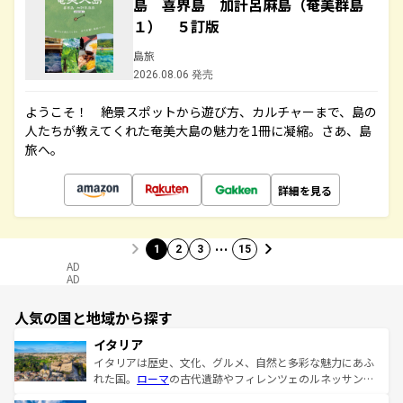
島 喜界島 加計呂麻島（奄美群島
１） ５訂版
島旅
2026.08.06 発売
ようこそ！ 絶景スポットから遊び方、カルチャーまで、島の
人たちが教えてくれた奄美大島の魅力を1冊に凝縮。さあ、島
旅へ。
詳細を見る
…
1
2
3
15
AD
AD
人気の国と地域から探す
イタリア
イタリアは歴史、文化、グルメ、自然と多彩な魅力にあふ
れた国。
ローマ
の古代遺跡やフィレンツェのルネッサンス
美術、ヴェネツィアの運河など、歴史あるスポットはもち