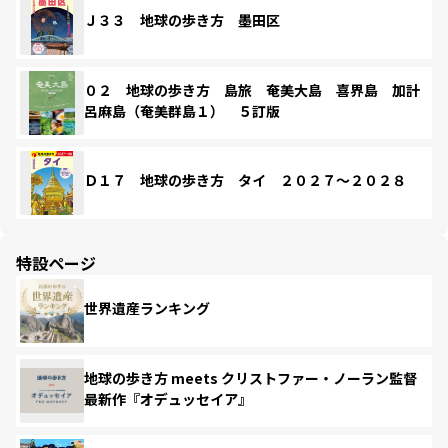
Ｊ３３ 地球の歩き方 墨田区
０２ 地球の歩き方 島旅 奄美大島 喜界島 加計
呂麻島（奄美群島１） ５訂版
Ｄ１７ 地球の歩き方 タイ ２０２７～２０２８
特設ページ
世界遺産ランキング
地球の歩き方 meets クリストファー・ノーラン監督
最新作『オデュッセイア』