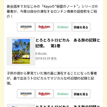
英会話本でおなじみの「Kayoの“秘密のノート”」シリーズの
著者が、今度は自分の滞在するロンドン南東の田舎町をご紹
介！
詳細を見る
とろとろトロピカル ある旅の記録と
記憶。 第1巻
D-Books
2018.03.29 発売
子供の頃から夢見ていた南の島に滞在することになった筆者
が、島で出合うトロピカルでマジカルな45日間の記録と記
憶。
詳細を見る
とろとろトロピカル ある旅の記録と