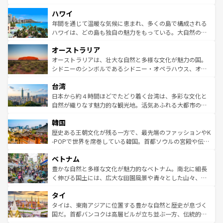
者向けの交通パス提供のサービスもあり、うまく活用すれ
場所ごとに異なる風景と体験が待っている。ニューヨーク
ハワイ
ば市内交通費無料で観光を楽しむこともできる。 なお、新
のような巨大都市は、観光、ショッピング、エンターテイ
着のスイス情報は
コンテンツ一覧
を参照してほしい。
ンメントが詰まった刺激的なスポットだ。一方、アメリカ
年間を通じて温暖な気候に恵まれ、多くの島で構成される
西部には大自然が広がり、グランドキャニオンやイエロー
ハワイは、どの島も独自の魅力をもっている。大自然の神
ストーン国立公園といった絶景が堪能できる。さらに、南
秘を感じたいなら、火山が生み出した壮大な景観を誇るハ
オーストラリア
部のニューオーリンズでは、音楽と美食が融合した独特の
ワイ島は見逃せない。また、定番の観光地といえばオアフ
文化が魅力。旅行者はアメリカの各地域で異なる魅力を楽
島だが、静かな自然を求めるならマウイ島やカウアイ島が
オーストラリアは、壮大な自然と多様な文化が魅力の国。
しみながら、その多様性と豊かな歴史を感じることができ
おすすめ。エメラルドグリーンに輝く海をはじめ、豊かな
シドニーのシンボルであるシドニー・オペラハウス、オー
るだろう。車でのロードトリップや列車の旅も、アメリカ
文化や歴史が息づいている。「アロハスピリット」と呼ば
ストラリア東海岸北部に広がる大サンゴ礁地帯グレートバ
ならではの贅沢な旅のスタイルだ。 なお、新着のアメリカ
台湾
れるおもてなしの心で訪れる人々を迎えてくれるハワイの
リアリーフや大陸中央部にそびえるウルル（エアーズロッ
情報は
コンテンツ一覧
を参照してほしい。
人々、おいしいローカルフードやハワイアンミュージッ
ク）、タスマニアの美しい原生林やケアンズの熱帯雨林な
日本から約４時間ほどでたどり着く台湾は、多彩な文化と
ク、伝統的なフラダンスなど、すべてがハワイの魅力を彩
ど、見どころがたくさん。また、カフェやワイン、オージ
自然が織りなす魅力的な観光地。活気あふれる大都市の台
っている。訪れるたびに新しい発見と感動が待っているハ
ービーフなどの食文化も豊かで、美味しいものであふれて
北やノスタルジックな町並みが人気な九份（ジォウフェ
ワイを、存分に味わってほしい。 なお、新着のハワイ情報
韓国
いる。アクティビティも充実しており、サーフィンやダイ
ン）、静ひつな山岳地帯である台湾東部など、都市の喧騒
は
コンテンツ一覧
を参照してほしい。
ビング、ハイキングなど、アウトドア好きにはたまらな
と山間の静けさが共存しており、訪れる人に新しい発見と
歴史ある王朝文化が残る一方で、最先端のファッションやK
い。オーストラリアの多彩な魅力を存分に味わいつくそ
驚きをもたらしてくれる。また、奥深い台湾の食文化も魅
-POPで世界を席巻している韓国。首都ソウルの宮殿や伝統
う。 なお、新着のオーストラリア情報は
コンテンツ一覧
を
力で、夜市などの屋台グルメから高級料理、ヘルシーで美
家屋が並ぶエリアでは韓国の歴史と文化に浸ることがで
参照してほしい。
ベトナム
容にもいいと評判のスイーツなど、バラエティ豊かな料理
き、地方に足を延ばせば四季折々の自然美を楽しむことが
が味わえる。 なお、新着の台湾情報は
コンテンツ一覧
を参
できる。そして、キムチや焼肉、絶品のストリートフード
豊かな自然と多様な文化が魅力的なベトナム。南北に細長
照してほしい。
まで、さまざまな韓国料理が待っている。夜には、韓国な
く伸びる国土には、広大な田園風景や青々とした山々、世
らではのナイトライフも堪能できる。あたたかいホスピタ
界遺産に登録された壮大な自然景観が点在し、都市部では
タイ
リティに包まれながら、韓国の多彩な魅力を心ゆくまで味
急速な発展と共に伝統が息づく。ハノイの古い町並みやホ
わってみてほしい。 なお、新着の韓国情報は
コンテンツ一
ーチミン市のフランス統治時代の建物も、独特の雰囲気を
タイは、東南アジアに位置する豊かな自然と歴史が息づく
覧
を参照してほしい。
醸し出している。また、バラエティの豊かさとおいしさで
国だ。首都バンコクは高層ビルが立ち並ぶ一方、伝統的な
世界中の食通を魅了してやまないベトナム料理も魅力のひ
寺院や市場がいたるところに点在し、古きよき文化と現代