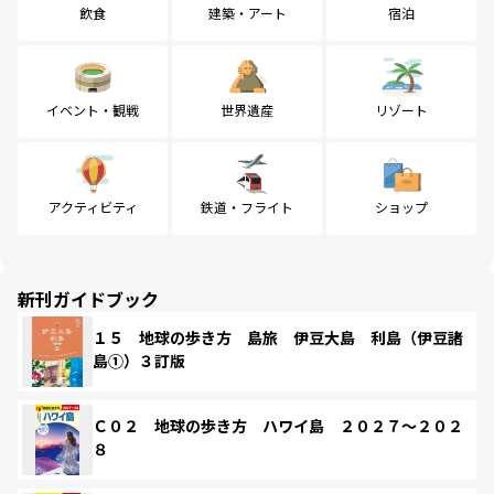
飲食
建築・アート
宿泊
イベント・観戦
世界遺産
リゾート
アクティビティ
鉄道・フライト
ショップ
新刊ガイドブック
１５ 地球の歩き方 島旅 伊豆大島 利島（伊豆諸
島①）３訂版
Ｃ０２ 地球の歩き方 ハワイ島 ２０２７～２０２
８