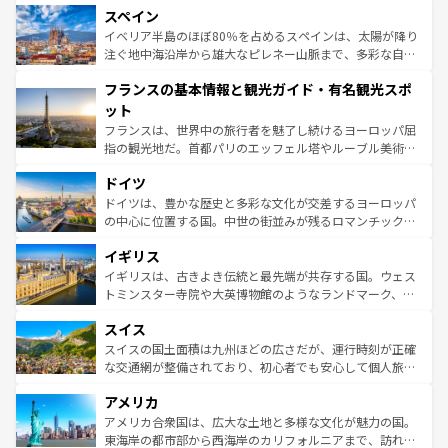
スペイン
ろん、トスカーナの美しい田園風景やアマルフィ海岸の絶
景など、自然景観も見逃せない。観光の合間には、本場の
イベリア半島のほぼ80％を占めるスペインは、太陽が降り
ピザやパスタなど、絶品のイタリア料理を堪能することも
注ぐ地中海沿岸から雄大なピレネー山脈まで、多彩な自然
できる。朝目覚めてから夜眠るまで、すべての瞬間を楽し
と文化が詰まったヨーロッパ屈指の旅行先だ。多様な地域
フランスの基本情報と観光ガイド・有名観光スポ
ませてくれるイタリアで、忘れられない旅をしてみよう！
文化が根付くこの国では、情熱的なフラメンコ、熱気あふ
なお、新着のイタリア情報は
コンテンツ一覧
を参照してほ
れる闘牛、そして美味しいタパスが生活の一部となってい
ット
しい。
る。首都マドリードの洗練された雰囲気や、バルセロナの
フランスは、世界中の旅行者を魅了し続けるヨーロッパ屈
アートに溢れた街角から、地方では古代ローマ遺跡や中世
指の観光地だ。首都パリのエッフェル塔やルーブル美術館
の城塞都市、穏やかなビーチリゾートまで多彩な表情を見
といった象徴的なスポットから、田舎町の古風な美しさま
せる。地方によって風土や気候が異なるスペインはその個
ドイツ
で、幅広い魅力が詰まっている。華麗な宮殿、歴史的な大
性で訪れる人を魅了する。 なお、新着のスペイン情報は
コ
聖堂、美しいビーチ、そして豊かな自然が、訪れる者を心
ドイツは、豊かな歴史と多彩な文化が交差するヨーロッパ
ンテンツ一覧
を参照してほしい。
から魅了する。また、フランスは美食の国としても知ら
の中心に位置する国。中世の街並みが残るロマンチック街
れ、フランス料理はユネスコ無形文化遺産にも登録されて
道から、未来を先取りするようなモダンな都市まで多様な
イギリス
いる。シャンパンの発祥地であるランス、プロヴァンスの
顔を持つこの国は、どこを歩いても飽きることがない。ベ
香り高いラベンダー畑など、多彩な楽しみ方が可能だ。さ
ルリンの文化的活気、バイエルン州のアルプスの絶景、そ
イギリスは、古きよき伝統と最先端が共存する国。ウェス
らに、パリ以外の地域にも魅力が溢れており、どの街角に
してライン川沿いのワイン畑といった風景は必見。ビール
トミンスター寺院や大英博物館のようなランドマーク、歴
も豊かな歴史と文化が息づいている。パリ以外の個性あふ
とソーセージを味わいながら地元の人と過ごす楽しい時間
史ある大学都市、美しい丘陵地帯や牧歌的な風景など、エ
れる地方に足を運ぶとそれぞれで全く異なる文化を体験で
スイス
は、お酒好きな人にはぜひ体験してほしい。 なお、新着の
リアごとに異なる魅力がある。また、優雅なアフタヌーン
きるだろう。 なお、新着のフランス情報は
コンテンツ一覧
ドイツ情報は
コンテンツ一覧
を参照してほしい。
ティー、ビール好きにはたまらない英国パブ、サッカー観
スイスの国土面積は九州ほどの広さだが、運行時刻が正確
を参照してほしい。
戦など、本場だからこそできる体験も豊富。イギリスを旅
な交通網が整備されており、初心者でも安心して個人旅行
して楽しみつくそう。 なお、新着のイギリス情報は
コンテ
を楽しめる。日本同様に時刻表どおりの旅が可能だ。中世
アメリカ
ンツ一覧
を参照してほしい。
の建物がそのまま残る町や、スイスならではのユニークな
博物館もあり、アルプス観光だけでなく町歩きも満喫する
アメリカ合衆国は、広大な土地と多様な文化が魅力の国。
ことができる。国民の所得が高いため物価も高いが、旅行
東海岸の都市部から西海岸のカリフォルニアまで、訪れる