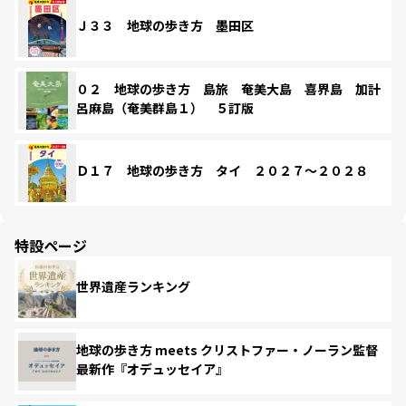
Ｊ３３ 地球の歩き方 墨田区
０２ 地球の歩き方 島旅 奄美大島 喜界島 加計
呂麻島（奄美群島１） ５訂版
Ｄ１７ 地球の歩き方 タイ ２０２７～２０２８
特設ページ
世界遺産ランキング
地球の歩き方 meets クリストファー・ノーラン監督
最新作『オデュッセイア』