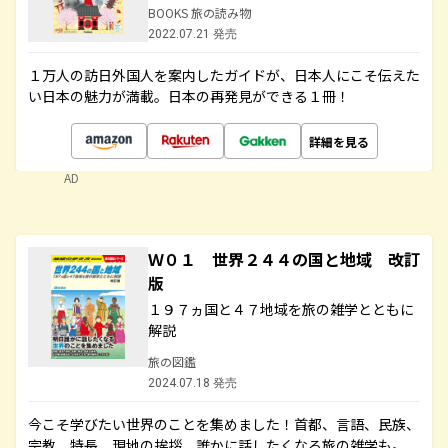
BOOKS 旅の読み物
2022.07.21 発売
１万人の訪日外国人を案内したガイドが、日本人にこそ伝えた
い日本の魅力が満載。日本の再発見ができる１冊！
詳細を見る
AD
Ｗ０１ 世界２４４の国と地域 改訂
版
１９７ヵ国と４７地域を旅の雑学とともに
解説
旅の図鑑
2024.07.18 発売
今こそ学びたい世界のことを集めました！首都、言語、民族、
宗教、特長、現地の挨拶、誰かに話したくなる旅の雑学も。