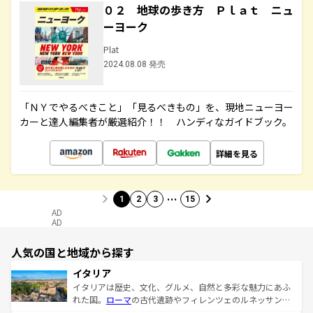
０２ 地球の歩き方 Ｐｌａｔ ニュ
ーヨーク
Plat
2024.08.08 発売
「ＮＹでやるべきこと」「見るべきもの」を、現地ニューヨー
カーと達人編集者が厳選紹介！！ ハンディなガイドブック。
詳細を見る
…
1
2
3
15
AD
AD
人気の国と地域から探す
イタリア
イタリアは歴史、文化、グルメ、自然と多彩な魅力にあふ
れた国。
ローマ
の古代遺跡やフィレンツェのルネッサンス
美術、ヴェネツィアの運河など、歴史あるスポットはもち