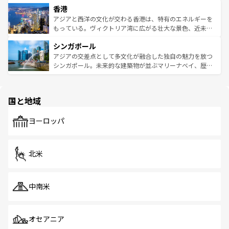
香港
とつ。フォーやバインミー、ベトナムコーヒーなどは、ぜ
の活気が交差している。北部ではチェンマイなどの山岳地
ひ現地で味わいたい。どの地域を訪れてもあたたかい人々
帯で自然と触れ合い、南部ではプーケットやクラビの美し
アジアと西洋の文化が交わる香港は、特有のエネルギーを
が旅行者を迎えてくれるので、きっと忘れられない旅にな
いビーチでリゾート気分を楽しむことができる。タイ料理
もっている。ヴィクトリア湾に広がる壮大な景色、近未来
るはずだ。 なお、新着のベトナム情報は
コンテンツ一覧
を
は世界的に有名で、屋台から高級レストランまで味覚を刺
的なアートスポット、そして歴史と現代が融合した町並
参照してほしい。
シンガポール
激する。気候は一年中温暖で、どの季節にも異なる楽しみ
み、どこを訪れても感動するはず。観光スポットが密集し
が待っている。親しみやすいタイの人々、仏教を中心とし
ており、効率よく見どころを回れるのも魅力。息をのむよ
アジアの交差点として多文化が融合した独自の魅力を放つ
た文化、そして多様な観光資源が、訪れる旅人を魅了し続
うな絶景から文化的な体験まで、香港を存分に楽しみ尽く
シンガポール。未来的な建築物が並ぶマリーナベイ、歴史
ける。 なお、新着のタイ情報は
コンテンツ一覧
を参照して
そう。 なお、新着の香港情報は
コンテンツ一覧
を参照して
と伝統を感じられるエスニックタウン、多数の緑豊かな公
ほしい。
ほしい。
園や自然保護区など、自然が調和した近代的な景観と文化
の多様性あふれるカラフルな町は、どこを歩いても新しい
国と地域
発見がある。さらに、治安のよさや充実した公共交通機関
も、旅行者にとっては魅力的なポイント。グルメも豊富
で、ホーカーズは地元の風情を楽しめる外せないスポット
ヨーロッパ
だ。訪れる人を飽きさせないシンガポールで、多様な魅力
を体感しよう。 なお、新着のシンガポール情報は
コンテン
ツ一覧
を参照してほしい。
北米
中南米
オセアニア