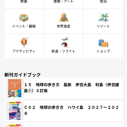
飲食
建築・アート
宿泊
イベント・観戦
世界遺産
リゾート
アクティビティ
鉄道・フライト
ショップ
新刊ガイドブック
１５ 地球の歩き方 島旅 伊豆大島 利島（伊豆諸
島①）３訂版
Ｃ０２ 地球の歩き方 ハワイ島 ２０２７～２０２
８