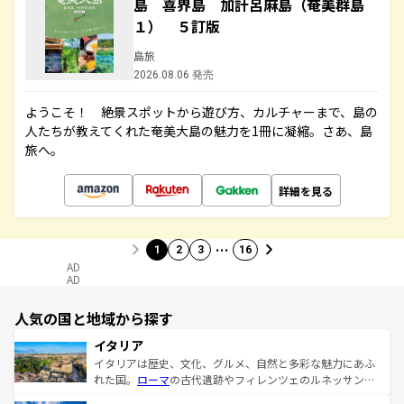
島 喜界島 加計呂麻島（奄美群島
１） ５訂版
島旅
2026.08.06 発売
ようこそ！ 絶景スポットから遊び方、カルチャーまで、島の
人たちが教えてくれた奄美大島の魅力を1冊に凝縮。さあ、島
旅へ。
詳細を見る
…
1
2
3
16
AD
AD
人気の国と地域から探す
イタリア
イタリアは歴史、文化、グルメ、自然と多彩な魅力にあふ
れた国。
ローマ
の古代遺跡やフィレンツェのルネッサンス
美術、ヴェネツィアの運河など、歴史あるスポットはもち