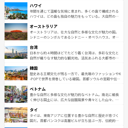
者向けの交通パス提供のサービスもあり、うまく活用すれ
場所ごとに異なる風景と体験が待っている。ニューヨーク
ハワイ
ば市内交通費無料で観光を楽しむこともできる。 なお、新
のような巨大都市は、観光、ショッピング、エンターテイ
着のスイス情報は
コンテンツ一覧
を参照してほしい。
ンメントが詰まった刺激的なスポットだ。一方、アメリカ
年間を通じて温暖な気候に恵まれ、多くの島で構成される
西部には大自然が広がり、グランドキャニオンやイエロー
ハワイは、どの島も独自の魅力をもっている。大自然の神
ストーン国立公園といった絶景が堪能できる。さらに、南
秘を感じたいなら、火山が生み出した壮大な景観を誇るハ
オーストラリア
部のニューオーリンズでは、音楽と美食が融合した独特の
ワイ島は見逃せない。また、定番の観光地といえばオアフ
文化が魅力。旅行者はアメリカの各地域で異なる魅力を楽
島だが、静かな自然を求めるならマウイ島やカウアイ島が
オーストラリアは、壮大な自然と多様な文化が魅力の国。
しみながら、その多様性と豊かな歴史を感じることができ
おすすめ。エメラルドグリーンに輝く海をはじめ、豊かな
シドニーのシンボルであるシドニー・オペラハウス、オー
るだろう。車でのロードトリップや列車の旅も、アメリカ
文化や歴史が息づいている。「アロハスピリット」と呼ば
ストラリア東海岸北部に広がる大サンゴ礁地帯グレートバ
ならではの贅沢な旅のスタイルだ。 なお、新着のアメリカ
台湾
れるおもてなしの心で訪れる人々を迎えてくれるハワイの
リアリーフや大陸中央部にそびえるウルル（エアーズロッ
情報は
コンテンツ一覧
を参照してほしい。
人々、おいしいローカルフードやハワイアンミュージッ
ク）、タスマニアの美しい原生林やケアンズの熱帯雨林な
日本から約４時間ほどでたどり着く台湾は、多彩な文化と
ク、伝統的なフラダンスなど、すべてがハワイの魅力を彩
ど、見どころがたくさん。また、カフェやワイン、オージ
自然が織りなす魅力的な観光地。活気あふれる大都市の台
っている。訪れるたびに新しい発見と感動が待っているハ
ービーフなどの食文化も豊かで、美味しいものであふれて
北やノスタルジックな町並みが人気な九份（ジォウフェ
ワイを、存分に味わってほしい。 なお、新着のハワイ情報
韓国
いる。アクティビティも充実しており、サーフィンやダイ
ン）、静ひつな山岳地帯である台湾東部など、都市の喧騒
は
コンテンツ一覧
を参照してほしい。
ビング、ハイキングなど、アウトドア好きにはたまらな
と山間の静けさが共存しており、訪れる人に新しい発見と
歴史ある王朝文化が残る一方で、最先端のファッションやK
い。オーストラリアの多彩な魅力を存分に味わいつくそ
驚きをもたらしてくれる。また、奥深い台湾の食文化も魅
-POPで世界を席巻している韓国。首都ソウルの宮殿や伝統
う。 なお、新着のオーストラリア情報は
コンテンツ一覧
を
力で、夜市などの屋台グルメから高級料理、ヘルシーで美
家屋が並ぶエリアでは韓国の歴史と文化に浸ることがで
参照してほしい。
ベトナム
容にもいいと評判のスイーツなど、バラエティ豊かな料理
き、地方に足を延ばせば四季折々の自然美を楽しむことが
が味わえる。 なお、新着の台湾情報は
コンテンツ一覧
を参
できる。そして、キムチや焼肉、絶品のストリートフード
豊かな自然と多様な文化が魅力的なベトナム。南北に細長
照してほしい。
まで、さまざまな韓国料理が待っている。夜には、韓国な
く伸びる国土には、広大な田園風景や青々とした山々、世
らではのナイトライフも堪能できる。あたたかいホスピタ
界遺産に登録された壮大な自然景観が点在し、都市部では
タイ
リティに包まれながら、韓国の多彩な魅力を心ゆくまで味
急速な発展と共に伝統が息づく。ハノイの古い町並みやホ
わってみてほしい。 なお、新着の韓国情報は
コンテンツ一
ーチミン市のフランス統治時代の建物も、独特の雰囲気を
タイは、東南アジアに位置する豊かな自然と歴史が息づく
覧
を参照してほしい。
醸し出している。また、バラエティの豊かさとおいしさで
国だ。首都バンコクは高層ビルが立ち並ぶ一方、伝統的な
世界中の食通を魅了してやまないベトナム料理も魅力のひ
寺院や市場がいたるところに点在し、古きよき文化と現代