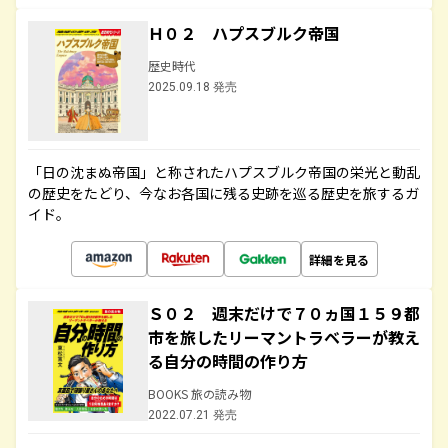
Ｈ０２ ハプスブルク帝国
歴史時代
2025.09.18 発売
「日の沈まぬ帝国」と称されたハプスブルク帝国の栄光と動乱
の歴史をたどり、今なお各国に残る史跡を巡る歴史を旅するガ
イド。
詳細を見る
Ｓ０２ 週末だけで７０ヵ国１５９都
市を旅したリーマントラベラーが教え
る自分の時間の作り方
BOOKS 旅の読み物
2022.07.21 発売