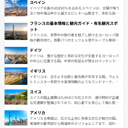
スペイン
ろん、トスカーナの美しい田園風景やアマルフィ海岸の絶
景など、自然景観も見逃せない。観光の合間には、本場の
イベリア半島のほぼ80％を占めるスペインは、太陽が降り
ピザやパスタなど、絶品のイタリア料理を堪能することも
注ぐ地中海沿岸から雄大なピレネー山脈まで、多彩な自然
できる。朝目覚めてから夜眠るまで、すべての瞬間を楽し
と文化が詰まったヨーロッパ屈指の旅行先だ。多様な地域
フランスの基本情報と観光ガイド・有名観光スポ
ませてくれるイタリアで、忘れられない旅をしてみよう！
文化が根付くこの国では、情熱的なフラメンコ、熱気あふ
なお、新着のイタリア情報は
コンテンツ一覧
を参照してほ
れる闘牛、そして美味しいタパスが生活の一部となってい
ット
しい。
る。首都マドリードの洗練された雰囲気や、バルセロナの
フランスは、世界中の旅行者を魅了し続けるヨーロッパ屈
アートに溢れた街角から、地方では古代ローマ遺跡や中世
指の観光地だ。首都パリのエッフェル塔やルーブル美術館
の城塞都市、穏やかなビーチリゾートまで多彩な表情を見
といった象徴的なスポットから、田舎町の古風な美しさま
せる。地方によって風土や気候が異なるスペインはその個
ドイツ
で、幅広い魅力が詰まっている。華麗な宮殿、歴史的な大
性で訪れる人を魅了する。 なお、新着のスペイン情報は
コ
聖堂、美しいビーチ、そして豊かな自然が、訪れる者を心
ドイツは、豊かな歴史と多彩な文化が交差するヨーロッパ
ンテンツ一覧
を参照してほしい。
から魅了する。また、フランスは美食の国としても知ら
の中心に位置する国。中世の街並みが残るロマンチック街
れ、フランス料理はユネスコ無形文化遺産にも登録されて
道から、未来を先取りするようなモダンな都市まで多様な
イギリス
いる。シャンパンの発祥地であるランス、プロヴァンスの
顔を持つこの国は、どこを歩いても飽きることがない。ベ
香り高いラベンダー畑など、多彩な楽しみ方が可能だ。さ
ルリンの文化的活気、バイエルン州のアルプスの絶景、そ
イギリスは、古きよき伝統と最先端が共存する国。ウェス
らに、パリ以外の地域にも魅力が溢れており、どの街角に
してライン川沿いのワイン畑といった風景は必見。ビール
トミンスター寺院や大英博物館のようなランドマーク、歴
も豊かな歴史と文化が息づいている。パリ以外の個性あふ
とソーセージを味わいながら地元の人と過ごす楽しい時間
史ある大学都市、美しい丘陵地帯や牧歌的な風景など、エ
れる地方に足を運ぶとそれぞれで全く異なる文化を体験で
スイス
は、お酒好きな人にはぜひ体験してほしい。 なお、新着の
リアごとに異なる魅力がある。また、優雅なアフタヌーン
きるだろう。 なお、新着のフランス情報は
コンテンツ一覧
ドイツ情報は
コンテンツ一覧
を参照してほしい。
ティー、ビール好きにはたまらない英国パブ、サッカー観
スイスの国土面積は九州ほどの広さだが、運行時刻が正確
を参照してほしい。
戦など、本場だからこそできる体験も豊富。イギリスを旅
な交通網が整備されており、初心者でも安心して個人旅行
して楽しみつくそう。 なお、新着のイギリス情報は
コンテ
を楽しめる。日本同様に時刻表どおりの旅が可能だ。中世
アメリカ
ンツ一覧
を参照してほしい。
の建物がそのまま残る町や、スイスならではのユニークな
博物館もあり、アルプス観光だけでなく町歩きも満喫する
アメリカ合衆国は、広大な土地と多様な文化が魅力の国。
ことができる。国民の所得が高いため物価も高いが、旅行
東海岸の都市部から西海岸のカリフォルニアまで、訪れる