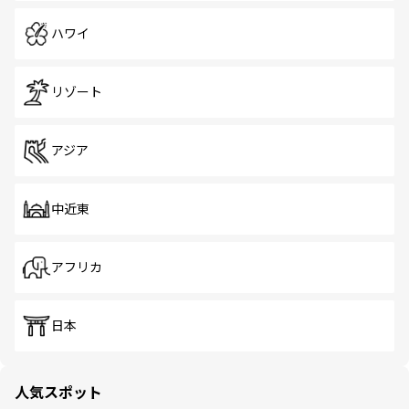
ハワイ
リゾート
アジア
中近東
アフリカ
日本
人気スポット