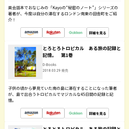
英会話本でおなじみの「Kayoの“秘密のノート”」シリーズの
著者が、今度は自分の滞在するロンドン南東の田舎町をご紹
介！
詳細を見る
とろとろトロピカル ある旅の記録と
記憶。 第1巻
D-Books
2018.03.29 発売
子供の頃から夢見ていた南の島に滞在することになった筆者
が、島で出合うトロピカルでマジカルな45日間の記録と記
憶。
詳細を見る
とろとろトロピカル ある旅の記録と