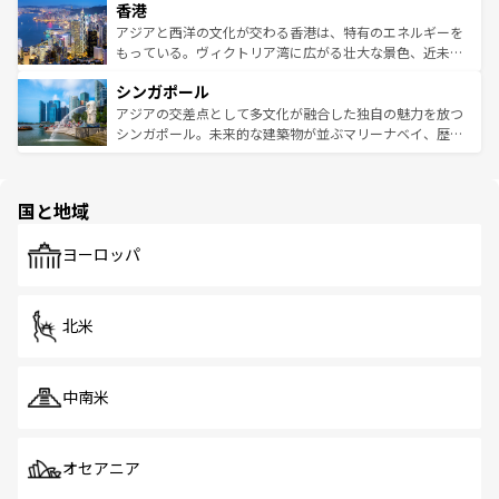
香港
とつ。フォーやバインミー、ベトナムコーヒーなどは、ぜ
の活気が交差している。北部ではチェンマイなどの山岳地
ひ現地で味わいたい。どの地域を訪れてもあたたかい人々
帯で自然と触れ合い、南部ではプーケットやクラビの美し
アジアと西洋の文化が交わる香港は、特有のエネルギーを
が旅行者を迎えてくれるので、きっと忘れられない旅にな
いビーチでリゾート気分を楽しむことができる。タイ料理
もっている。ヴィクトリア湾に広がる壮大な景色、近未来
るはずだ。 なお、新着のベトナム情報は
コンテンツ一覧
を
は世界的に有名で、屋台から高級レストランまで味覚を刺
的なアートスポット、そして歴史と現代が融合した町並
参照してほしい。
シンガポール
激する。気候は一年中温暖で、どの季節にも異なる楽しみ
み、どこを訪れても感動するはず。観光スポットが密集し
が待っている。親しみやすいタイの人々、仏教を中心とし
ており、効率よく見どころを回れるのも魅力。息をのむよ
アジアの交差点として多文化が融合した独自の魅力を放つ
た文化、そして多様な観光資源が、訪れる旅人を魅了し続
うな絶景から文化的な体験まで、香港を存分に楽しみ尽く
シンガポール。未来的な建築物が並ぶマリーナベイ、歴史
ける。 なお、新着のタイ情報は
コンテンツ一覧
を参照して
そう。 なお、新着の香港情報は
コンテンツ一覧
を参照して
と伝統を感じられるエスニックタウン、多数の緑豊かな公
ほしい。
ほしい。
園や自然保護区など、自然が調和した近代的な景観と文化
の多様性あふれるカラフルな町は、どこを歩いても新しい
国と地域
発見がある。さらに、治安のよさや充実した公共交通機関
も、旅行者にとっては魅力的なポイント。グルメも豊富
で、ホーカーズは地元の風情を楽しめる外せないスポット
ヨーロッパ
だ。訪れる人を飽きさせないシンガポールで、多様な魅力
を体感しよう。 なお、新着のシンガポール情報は
コンテン
ツ一覧
を参照してほしい。
北米
中南米
オセアニア