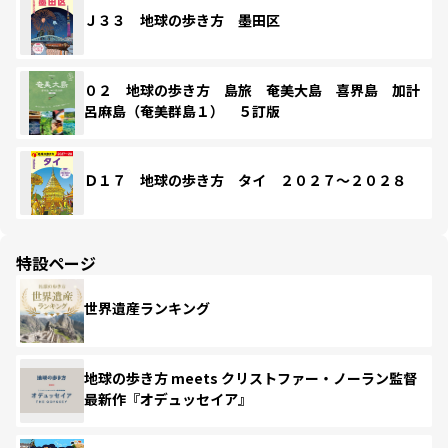
Ｊ３３ 地球の歩き方 墨田区
０２ 地球の歩き方 島旅 奄美大島 喜界島 加計
呂麻島（奄美群島１） ５訂版
Ｄ１７ 地球の歩き方 タイ ２０２７～２０２８
特設ページ
世界遺産ランキング
地球の歩き方 meets クリストファー・ノーラン監督
最新作『オデュッセイア』