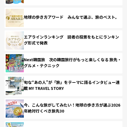
地球の歩き方アワード みんなで選ぶ、旅のベスト。
エアラインランキング 読者の投票をもとにランキン
グ形式で発表
Next韓国旅 次の韓国旅行がもっと楽しくなる 旅先・
グルメ・テクニック
旬な“あの人”が「旅」をテーマに語るインタビュー連
載 MY TRAVEL STORY
今、こんな旅がしてみたい！地球の歩き方が選ぶ2026
年絶対行くべき旅先30