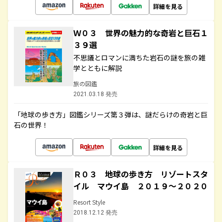
詳細を見る
Ｗ０３ 世界の魅力的な奇岩と巨石１
３９選
不思議とロマンに満ちた岩石の謎を旅の雑
学とともに解説
旅の図鑑
2021.03.18 発売
「地球の歩き方」図鑑シリーズ第３弾は、謎だらけの奇岩と巨
石の世界！
詳細を見る
Ｒ０３ 地球の歩き方 リゾートスタ
イル マウイ島 ２０１９～２０２０
Resort Style
2018.12.12 発売