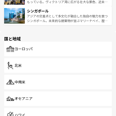
が旅行者を迎えてくれるので、きっと忘れられない旅にな
いビーチでリゾート気分を楽しむことができる。タイ料理
もっている。ヴィクトリア湾に広がる壮大な景色、近未来
るはずだ。 なお、新着のベトナム情報は
コンテンツ一覧
を
は世界的に有名で、屋台から高級レストランまで味覚を刺
的なアートスポット、そして歴史と現代が融合した町並
参照してほしい。
シンガポール
激する。気候は一年中温暖で、どの季節にも異なる楽しみ
み、どこを訪れても感動するはず。観光スポットが密集し
が待っている。親しみやすいタイの人々、仏教を中心とし
ており、効率よく見どころを回れるのも魅力。息をのむよ
アジアの交差点として多文化が融合した独自の魅力を放つ
た文化、そして多様な観光資源が、訪れる旅人を魅了し続
うな絶景から文化的な体験まで、香港を存分に楽しみ尽く
シンガポール。未来的な建築物が並ぶマリーナベイ、歴史
ける。 なお、新着のタイ情報は
コンテンツ一覧
を参照して
そう。 なお、新着の香港情報は
コンテンツ一覧
を参照して
と伝統を感じられるエスニックタウン、多数の緑豊かな公
ほしい。
ほしい。
園や自然保護区など、自然が調和した近代的な景観と文化
の多様性あふれるカラフルな町は、どこを歩いても新しい
国と地域
発見がある。さらに、治安のよさや充実した公共交通機関
も、旅行者にとっては魅力的なポイント。グルメも豊富
で、ホーカーズは地元の風情を楽しめる外せないスポット
ヨーロッパ
だ。訪れる人を飽きさせないシンガポールで、多様な魅力
を体感しよう。 なお、新着のシンガポール情報は
コンテン
ツ一覧
を参照してほしい。
北米
中南米
オセアニア
ハワイ