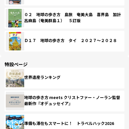
０２ 地球の歩き方 島旅 奄美大島 喜界島 加計
呂麻島（奄美群島１） ５訂版
Ｄ１７ 地球の歩き方 タイ ２０２７～２０２８
特設ページ
世界遺産ランキング
地球の歩き方 meets クリストファー・ノーラン監督
最新作『オデュッセイア』
準備も滞在もスマートに！ トラベルハック2026