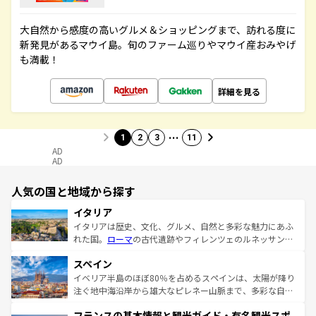
大自然から感度の高いグルメ＆ショッピングまで、訪れる度に
新発見があるマウイ島。旬のファーム巡りやマウイ産おみやげ
も満載！
詳細を見る
…
1
2
3
11
AD
AD
人気の国と地域から探す
イタリア
イタリアは歴史、文化、グルメ、自然と多彩な魅力にあふ
れた国。
ローマ
の古代遺跡やフィレンツェのルネッサンス
美術、ヴェネツィアの運河など、歴史あるスポットはもち
スペイン
ろん、トスカーナの美しい田園風景やアマルフィ海岸の絶
景など、自然景観も見逃せない。観光の合間には、本場の
イベリア半島のほぼ80％を占めるスペインは、太陽が降り
ピザやパスタなど、絶品のイタリア料理を堪能することも
注ぐ地中海沿岸から雄大なピレネー山脈まで、多彩な自然
できる。朝目覚めてから夜眠るまで、すべての瞬間を楽し
と文化が詰まったヨーロッパ屈指の旅行先だ。多様な地域
フランスの基本情報と観光ガイド・有名観光スポ
ませてくれるイタリアで、忘れられない旅をしてみよう！
文化が根付くこの国では、情熱的なフラメンコ、熱気あふ