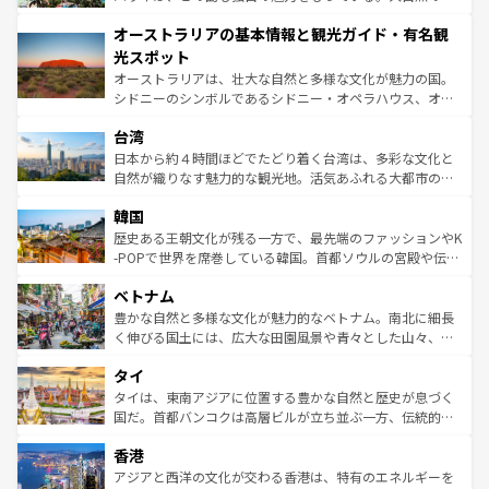
ストーン国立公園といった絶景が堪能できる。さらに、南
秘を感じたいなら、火山が生み出した壮大な景観を誇るハ
オーストラリアの基本情報と観光ガイド・有名観
部のニューオーリンズでは、音楽と美食が融合した独特の
ワイ島は見逃せない。また、定番の観光地といえばオアフ
文化が魅力。旅行者はアメリカの各地域で異なる魅力を楽
島だが、静かな自然を求めるならマウイ島やカウアイ島が
光スポット
しみながら、その多様性と豊かな歴史を感じることができ
おすすめ。エメラルドグリーンに輝く海をはじめ、豊かな
オーストラリアは、壮大な自然と多様な文化が魅力の国。
るだろう。車でのロードトリップや列車の旅も、アメリカ
文化や歴史が息づいている。「アロハスピリット」と呼ば
シドニーのシンボルであるシドニー・オペラハウス、オー
ならではの贅沢な旅のスタイルだ。 なお、新着のアメリカ
れるおもてなしの心で訪れる人々を迎えてくれるハワイの
ストラリア東海岸北部に広がる大サンゴ礁地帯グレートバ
情報は
コンテンツ一覧
を参照してほしい。
人々、おいしいローカルフードやハワイアンミュージッ
台湾
リアリーフや大陸中央部にそびえるウルル（エアーズロッ
ク、伝統的なフラダンスなど、すべてがハワイの魅力を彩
ク）、タスマニアの美しい原生林やケアンズの熱帯雨林な
日本から約４時間ほどでたどり着く台湾は、多彩な文化と
っている。訪れるたびに新しい発見と感動が待っているハ
ど、見どころがたくさん。また、カフェやワイン、オージ
自然が織りなす魅力的な観光地。活気あふれる大都市の台
ワイを、存分に味わってほしい。 なお、新着のハワイ情報
ービーフなどの食文化も豊かで、美味しいものであふれて
北やノスタルジックな町並みが人気な九份（ジォウフェ
は
コンテンツ一覧
を参照してほしい。
韓国
いる。アクティビティも充実しており、サーフィンやダイ
ン）、静ひつな山岳地帯である台湾東部など、都市の喧騒
ビング、ハイキングなど、アウトドア好きにはたまらな
と山間の静けさが共存しており、訪れる人に新しい発見と
歴史ある王朝文化が残る一方で、最先端のファッションやK
い。オーストラリアの多彩な魅力を存分に味わいつくそ
驚きをもたらしてくれる。また、奥深い台湾の食文化も魅
-POPで世界を席巻している韓国。首都ソウルの宮殿や伝統
う。 なお、新着のオーストラリア情報は
コンテンツ一覧
を
力で、夜市などの屋台グルメから高級料理、ヘルシーで美
家屋が並ぶエリアでは韓国の歴史と文化に浸ることがで
参照してほしい。
ベトナム
容にもいいと評判のスイーツなど、バラエティ豊かな料理
き、地方に足を延ばせば四季折々の自然美を楽しむことが
が味わえる。 なお、新着の台湾情報は
コンテンツ一覧
を参
できる。そして、キムチや焼肉、絶品のストリートフード
豊かな自然と多様な文化が魅力的なベトナム。南北に細長
照してほしい。
まで、さまざまな韓国料理が待っている。夜には、韓国な
く伸びる国土には、広大な田園風景や青々とした山々、世
らではのナイトライフも堪能できる。あたたかいホスピタ
界遺産に登録された壮大な自然景観が点在し、都市部では
タイ
リティに包まれながら、韓国の多彩な魅力を心ゆくまで味
急速な発展と共に伝統が息づく。ハノイの古い町並みやホ
わってみてほしい。 なお、新着の韓国情報は
コンテンツ一
ーチミン市のフランス統治時代の建物も、独特の雰囲気を
タイは、東南アジアに位置する豊かな自然と歴史が息づく
覧
を参照してほしい。
醸し出している。また、バラエティの豊かさとおいしさで
国だ。首都バンコクは高層ビルが立ち並ぶ一方、伝統的な
世界中の食通を魅了してやまないベトナム料理も魅力のひ
寺院や市場がいたるところに点在し、古きよき文化と現代
香港
とつ。フォーやバインミー、ベトナムコーヒーなどは、ぜ
の活気が交差している。北部ではチェンマイなどの山岳地
ひ現地で味わいたい。どの地域を訪れてもあたたかい人々
帯で自然と触れ合い、南部ではプーケットやクラビの美し
アジアと西洋の文化が交わる香港は、特有のエネルギーを