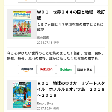
Ｗ０１ 世界２４４の国と地域 改訂
版
１９７ヵ国と４７地域を旅の雑学とともに
解説
旅の図鑑
2024.07.18 発売
今こそ学びたい世界のことを集めました！首都、言語、民族、
宗教、特長、現地の挨拶、誰かに話したくなる旅の雑学も。
詳細を見る
Ｒ０１ 地球の歩き方 リゾートスタ
イル ホノルル＆オアフ島 ２０１８
～２０１９
Resort Style
2017.10.04 発売