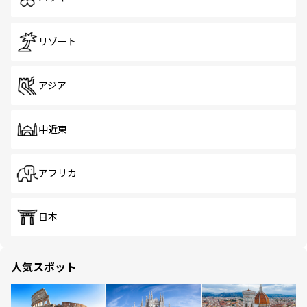
リゾート
アジア
中近東
アフリカ
日本
人気スポット