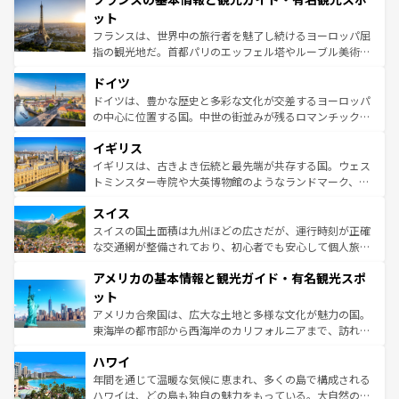
なお、新着のイタリア情報は
コンテンツ一覧
を参照してほ
れる闘牛、そして美味しいタパスが生活の一部となってい
ット
しい。
る。首都マドリードの洗練された雰囲気や、バルセロナの
フランスは、世界中の旅行者を魅了し続けるヨーロッパ屈
アートに溢れた街角から、地方では古代ローマ遺跡や中世
指の観光地だ。首都パリのエッフェル塔やルーブル美術館
の城塞都市、穏やかなビーチリゾートまで多彩な表情を見
といった象徴的なスポットから、田舎町の古風な美しさま
せる。地方によって風土や気候が異なるスペインはその個
ドイツ
で、幅広い魅力が詰まっている。華麗な宮殿、歴史的な大
性で訪れる人を魅了する。 なお、新着のスペイン情報は
コ
聖堂、美しいビーチ、そして豊かな自然が、訪れる者を心
ドイツは、豊かな歴史と多彩な文化が交差するヨーロッパ
ンテンツ一覧
を参照してほしい。
から魅了する。また、フランスは美食の国としても知ら
の中心に位置する国。中世の街並みが残るロマンチック街
れ、フランス料理はユネスコ無形文化遺産にも登録されて
道から、未来を先取りするようなモダンな都市まで多様な
イギリス
いる。シャンパンの発祥地であるランス、プロヴァンスの
顔を持つこの国は、どこを歩いても飽きることがない。ベ
香り高いラベンダー畑など、多彩な楽しみ方が可能だ。さ
ルリンの文化的活気、バイエルン州のアルプスの絶景、そ
イギリスは、古きよき伝統と最先端が共存する国。ウェス
らに、パリ以外の地域にも魅力が溢れており、どの街角に
してライン川沿いのワイン畑といった風景は必見。ビール
トミンスター寺院や大英博物館のようなランドマーク、歴
も豊かな歴史と文化が息づいている。パリ以外の個性あふ
とソーセージを味わいながら地元の人と過ごす楽しい時間
史ある大学都市、美しい丘陵地帯や牧歌的な風景など、エ
れる地方に足を運ぶとそれぞれで全く異なる文化を体験で
スイス
は、お酒好きな人にはぜひ体験してほしい。 なお、新着の
リアごとに異なる魅力がある。また、優雅なアフタヌーン
きるだろう。 なお、新着のフランス情報は
コンテンツ一覧
ドイツ情報は
コンテンツ一覧
を参照してほしい。
ティー、ビール好きにはたまらない英国パブ、サッカー観
スイスの国土面積は九州ほどの広さだが、運行時刻が正確
を参照してほしい。
戦など、本場だからこそできる体験も豊富。イギリスを旅
な交通網が整備されており、初心者でも安心して個人旅行
して楽しみつくそう。 なお、新着のイギリス情報は
コンテ
を楽しめる。日本同様に時刻表どおりの旅が可能だ。中世
アメリカの基本情報と観光ガイド・有名観光スポ
ンツ一覧
を参照してほしい。
の建物がそのまま残る町や、スイスならではのユニークな
博物館もあり、アルプス観光だけでなく町歩きも満喫する
ット
ことができる。国民の所得が高いため物価も高いが、旅行
アメリカ合衆国は、広大な土地と多様な文化が魅力の国。
者向けの交通パス提供のサービスもあり、うまく活用すれ
東海岸の都市部から西海岸のカリフォルニアまで、訪れる
ば市内交通費無料で観光を楽しむこともできる。 なお、新
場所ごとに異なる風景と体験が待っている。ニューヨーク
着のスイス情報は
コンテンツ一覧
を参照してほしい。
ハワイ
のような巨大都市は、観光、ショッピング、エンターテイ
ンメントが詰まった刺激的なスポットだ。一方、アメリカ
年間を通じて温暖な気候に恵まれ、多くの島で構成される
西部には大自然が広がり、グランドキャニオンやイエロー
ハワイは、どの島も独自の魅力をもっている。大自然の神