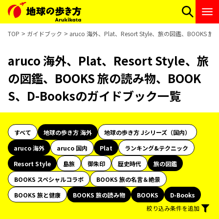
TOP
ガイドブック
aruco 海外、Plat、Resort Style、旅の図鑑、BOO
aruco 海外、Plat、Resort Style、旅
の図鑑、BOOKS 旅の読み物、BOOK
S、D-Booksのガイドブック一覧
すべて
地球の歩き方 海外
地球の歩き方 Jシリーズ（国内）
aruco 海外
aruco 国内
Plat
ランキング&テクニック
Resort Style
島旅
御朱印
歴史時代
旅の図鑑
BOOKS スペシャルコラボ
BOOKS 旅の名言＆絶景
BOOKS 旅と健康
BOOKS 旅の読み物
BOOKS
D-Books
絞り込み条件を追加