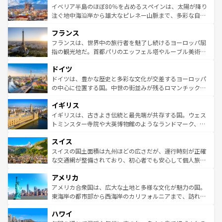
景など、自然景観も見逃せない。観光の合間には、本場の
イベリア半島のほぼ80％を占めるスペインは、太陽が降り
ピザやパスタなど、絶品のイタリア料理を堪能することも
注ぐ地中海沿岸から雄大なピレネー山脈まで、多彩な自然
できる。朝目覚めてから夜眠るまで、すべての瞬間を楽し
と文化が詰まったヨーロッパ屈指の旅行先だ。多様な地域
フランス
ませてくれるイタリアで、忘れられない旅をしてみよう！
文化が根付くこの国では、情熱的なフラメンコ、熱気あふ
なお、新着のイタリア情報は
コンテンツ一覧
を参照してほ
れる闘牛、そして美味しいタパスが生活の一部となってい
フランスは、世界中の旅行者を魅了し続けるヨーロッパ屈
しい。
る。首都マドリードの洗練された雰囲気や、バルセロナの
指の観光地だ。首都パリのエッフェル塔やルーブル美術館
アートに溢れた街角から、地方では古代ローマ遺跡や中世
といった象徴的なスポットから、田舎町の古風な美しさま
ドイツ
の城塞都市、穏やかなビーチリゾートまで多彩な表情を見
で、幅広い魅力が詰まっている。華麗な宮殿、歴史的な大
せる。地方によって風土や気候が異なるスペインはその個
聖堂、美しいビーチ、そして豊かな自然が、訪れる者を心
ドイツは、豊かな歴史と多彩な文化が交差するヨーロッパ
性で訪れる人を魅了する。 なお、新着のスペイン情報は
コ
から魅了する。また、フランスは美食の国としても知ら
の中心に位置する国。中世の街並みが残るロマンチック街
ンテンツ一覧
を参照してほしい。
れ、フランス料理はユネスコ無形文化遺産にも登録されて
道から、未来を先取りするようなモダンな都市まで多様な
イギリス
いる。シャンパンの発祥地であるランス、プロヴァンスの
顔を持つこの国は、どこを歩いても飽きることがない。ベ
香り高いラベンダー畑など、多彩な楽しみ方が可能だ。さ
ルリンの文化的活気、バイエルン州のアルプスの絶景、そ
イギリスは、古きよき伝統と最先端が共存する国。ウェス
らに、パリ以外の地域にも魅力が溢れており、どの街角に
してライン川沿いのワイン畑といった風景は必見。ビール
トミンスター寺院や大英博物館のようなランドマーク、歴
も豊かな歴史と文化が息づいている。パリ以外の個性あふ
とソーセージを味わいながら地元の人と過ごす楽しい時間
史ある大学都市、美しい丘陵地帯や牧歌的な風景など、エ
れる地方に足を運ぶとそれぞれで全く異なる文化を体験で
スイス
は、お酒好きな人にはぜひ体験してほしい。 なお、新着の
リアごとに異なる魅力がある。また、優雅なアフタヌーン
きるだろう。 なお、新着のフランス情報は
コンテンツ一覧
ドイツ情報は
コンテンツ一覧
を参照してほしい。
ティー、ビール好きにはたまらない英国パブ、サッカー観
スイスの国土面積は九州ほどの広さだが、運行時刻が正確
を参照してほしい。
戦など、本場だからこそできる体験も豊富。イギリスを旅
な交通網が整備されており、初心者でも安心して個人旅行
して楽しみつくそう。 なお、新着のイギリス情報は
コンテ
を楽しめる。日本同様に時刻表どおりの旅が可能だ。中世
アメリカ
ンツ一覧
を参照してほしい。
の建物がそのまま残る町や、スイスならではのユニークな
博物館もあり、アルプス観光だけでなく町歩きも満喫する
アメリカ合衆国は、広大な土地と多様な文化が魅力の国。
ことができる。国民の所得が高いため物価も高いが、旅行
東海岸の都市部から西海岸のカリフォルニアまで、訪れる
者向けの交通パス提供のサービスもあり、うまく活用すれ
場所ごとに異なる風景と体験が待っている。ニューヨーク
ハワイ
ば市内交通費無料で観光を楽しむこともできる。 なお、新
のような巨大都市は、観光、ショッピング、エンターテイ