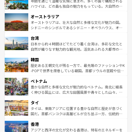
着のスイス情報は
コンテンツ一覧
を参照してほしい。
ンメントが詰まった刺激的なスポットだ。一方、アメリカ
年間を通じて温暖な気候に恵まれ、多くの島で構成される
西部には大自然が広がり、グランドキャニオンやイエロー
ハワイは、どの島も独自の魅力をもっている。大自然の神
ストーン国立公園といった絶景が堪能できる。さらに、南
秘を感じたいなら、火山が生み出した壮大な景観を誇るハ
オーストラリア
部のニューオーリンズでは、音楽と美食が融合した独特の
ワイ島は見逃せない。また、定番の観光地といえばオアフ
文化が魅力。旅行者はアメリカの各地域で異なる魅力を楽
島だが、静かな自然を求めるならマウイ島やカウアイ島が
オーストラリアは、壮大な自然と多様な文化が魅力の国。
しみながら、その多様性と豊かな歴史を感じることができ
おすすめ。エメラルドグリーンに輝く海をはじめ、豊かな
シドニーのシンボルであるシドニー・オペラハウス、オー
るだろう。車でのロードトリップや列車の旅も、アメリカ
文化や歴史が息づいている。「アロハスピリット」と呼ば
ストラリア東海岸北部に広がる大サンゴ礁地帯グレートバ
ならではの贅沢な旅のスタイルだ。 なお、新着のアメリカ
台湾
れるおもてなしの心で訪れる人々を迎えてくれるハワイの
リアリーフや大陸中央部にそびえるウルル（エアーズロッ
情報は
コンテンツ一覧
を参照してほしい。
人々、おいしいローカルフードやハワイアンミュージッ
ク）、タスマニアの美しい原生林やケアンズの熱帯雨林な
日本から約４時間ほどでたどり着く台湾は、多彩な文化と
ク、伝統的なフラダンスなど、すべてがハワイの魅力を彩
ど、見どころがたくさん。また、カフェやワイン、オージ
自然が織りなす魅力的な観光地。活気あふれる大都市の台
っている。訪れるたびに新しい発見と感動が待っているハ
ービーフなどの食文化も豊かで、美味しいものであふれて
北やノスタルジックな町並みが人気な九份（ジォウフェ
ワイを、存分に味わってほしい。 なお、新着のハワイ情報
韓国
いる。アクティビティも充実しており、サーフィンやダイ
ン）、静ひつな山岳地帯である台湾東部など、都市の喧騒
は
コンテンツ一覧
を参照してほしい。
ビング、ハイキングなど、アウトドア好きにはたまらな
と山間の静けさが共存しており、訪れる人に新しい発見と
歴史ある王朝文化が残る一方で、最先端のファッションやK
い。オーストラリアの多彩な魅力を存分に味わいつくそ
驚きをもたらしてくれる。また、奥深い台湾の食文化も魅
-POPで世界を席巻している韓国。首都ソウルの宮殿や伝統
う。 なお、新着のオーストラリア情報は
コンテンツ一覧
を
力で、夜市などの屋台グルメから高級料理、ヘルシーで美
家屋が並ぶエリアでは韓国の歴史と文化に浸ることがで
参照してほしい。
ベトナム
容にもいいと評判のスイーツなど、バラエティ豊かな料理
き、地方に足を延ばせば四季折々の自然美を楽しむことが
が味わえる。 なお、新着の台湾情報は
コンテンツ一覧
を参
できる。そして、キムチや焼肉、絶品のストリートフード
豊かな自然と多様な文化が魅力的なベトナム。南北に細長
照してほしい。
まで、さまざまな韓国料理が待っている。夜には、韓国な
く伸びる国土には、広大な田園風景や青々とした山々、世
らではのナイトライフも堪能できる。あたたかいホスピタ
界遺産に登録された壮大な自然景観が点在し、都市部では
タイ
リティに包まれながら、韓国の多彩な魅力を心ゆくまで味
急速な発展と共に伝統が息づく。ハノイの古い町並みやホ
わってみてほしい。 なお、新着の韓国情報は
コンテンツ一
ーチミン市のフランス統治時代の建物も、独特の雰囲気を
タイは、東南アジアに位置する豊かな自然と歴史が息づく
覧
を参照してほしい。
醸し出している。また、バラエティの豊かさとおいしさで
国だ。首都バンコクは高層ビルが立ち並ぶ一方、伝統的な
世界中の食通を魅了してやまないベトナム料理も魅力のひ
寺院や市場がいたるところに点在し、古きよき文化と現代
香港
とつ。フォーやバインミー、ベトナムコーヒーなどは、ぜ
の活気が交差している。北部ではチェンマイなどの山岳地
ひ現地で味わいたい。どの地域を訪れてもあたたかい人々
帯で自然と触れ合い、南部ではプーケットやクラビの美し
アジアと西洋の文化が交わる香港は、特有のエネルギーを