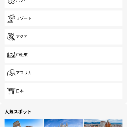
ハワイ
リゾート
アジア
中近東
アフリカ
日本
人気スポット