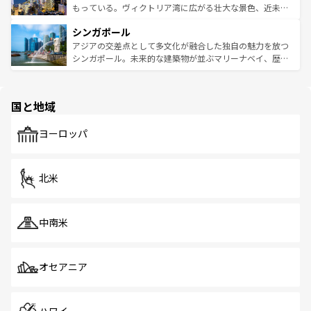
が旅行者を迎えてくれるので、きっと忘れられない旅にな
いビーチでリゾート気分を楽しむことができる。タイ料理
もっている。ヴィクトリア湾に広がる壮大な景色、近未来
るはずだ。 なお、新着のベトナム情報は
コンテンツ一覧
を
は世界的に有名で、屋台から高級レストランまで味覚を刺
的なアートスポット、そして歴史と現代が融合した町並
参照してほしい。
シンガポール
激する。気候は一年中温暖で、どの季節にも異なる楽しみ
み、どこを訪れても感動するはず。観光スポットが密集し
が待っている。親しみやすいタイの人々、仏教を中心とし
ており、効率よく見どころを回れるのも魅力。息をのむよ
アジアの交差点として多文化が融合した独自の魅力を放つ
た文化、そして多様な観光資源が、訪れる旅人を魅了し続
うな絶景から文化的な体験まで、香港を存分に楽しみ尽く
シンガポール。未来的な建築物が並ぶマリーナベイ、歴史
ける。 なお、新着のタイ情報は
コンテンツ一覧
を参照して
そう。 なお、新着の香港情報は
コンテンツ一覧
を参照して
と伝統を感じられるエスニックタウン、多数の緑豊かな公
ほしい。
ほしい。
園や自然保護区など、自然が調和した近代的な景観と文化
の多様性あふれるカラフルな町は、どこを歩いても新しい
国と地域
発見がある。さらに、治安のよさや充実した公共交通機関
も、旅行者にとっては魅力的なポイント。グルメも豊富
で、ホーカーズは地元の風情を楽しめる外せないスポット
ヨーロッパ
だ。訪れる人を飽きさせないシンガポールで、多様な魅力
を体感しよう。 なお、新着のシンガポール情報は
コンテン
ツ一覧
を参照してほしい。
北米
中南米
オセアニア