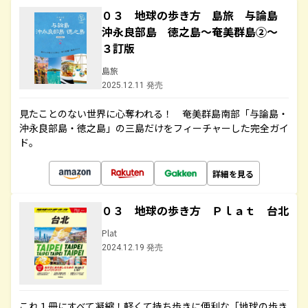
０３ 地球の歩き方 島旅 与論島
沖永良部島 徳之島～奄美群島②～
３訂版
島旅
2025.12.11 発売
見たことのない世界に心奪われる！ 奄美群島南部「与論島・
沖永良部島・徳之島」の三島だけをフィーチャーした完全ガイ
ド。
詳細を見る
０３ 地球の歩き方 Ｐｌａｔ 台北
Plat
2024.12.19 発売
これ１冊にすべて凝縮！軽くて持ち歩きに便利な「地球の歩き