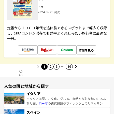
Plat
2024.06.20 発売
定番から１９６０年代を追体験できるスポットまで幅広く収録
し、短いロンドン滞在でも効率よく楽しみたい旅行者に最適な
一冊。
詳細を見る
…
1
2
3
10
AD
AD
人気の国と地域から探す
イタリア
イタリアは歴史、文化、グルメ、自然と多彩な魅力にあふ
れた国。
ローマ
の古代遺跡やフィレンツェのルネッサンス
美術、ヴェネツィアの運河など、歴史あるスポットはもち
スペイン
ろん、トスカーナの美しい田園風景やアマルフィ海岸の絶