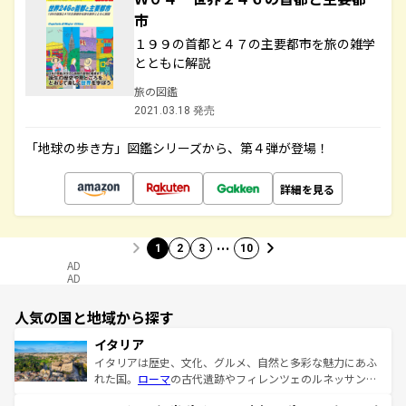
市
１９９の首都と４７の主要都市を旅の雑学
とともに解説
旅の図鑑
2021.03.18 発売
「地球の歩き方」図鑑シリーズから、第４弾が登場！
詳細を見る
…
1
2
3
10
AD
AD
人気の国と地域から探す
イタリア
イタリアは歴史、文化、グルメ、自然と多彩な魅力にあふ
れた国。
ローマ
の古代遺跡やフィレンツェのルネッサンス
美術、ヴェネツィアの運河など、歴史あるスポットはもち