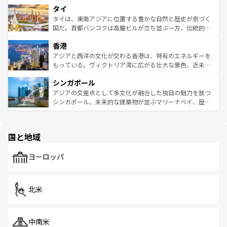
タイ
リティに包まれながら、韓国の多彩な魅力を心ゆくまで味
急速な発展と共に伝統が息づく。ハノイの古い町並みやホ
わってみてほしい。 なお、新着の韓国情報は
コンテンツ一
ーチミン市のフランス統治時代の建物も、独特の雰囲気を
タイは、東南アジアに位置する豊かな自然と歴史が息づく
覧
を参照してほしい。
醸し出している。また、バラエティの豊かさとおいしさで
国だ。首都バンコクは高層ビルが立ち並ぶ一方、伝統的な
世界中の食通を魅了してやまないベトナム料理も魅力のひ
寺院や市場がいたるところに点在し、古きよき文化と現代
香港
とつ。フォーやバインミー、ベトナムコーヒーなどは、ぜ
の活気が交差している。北部ではチェンマイなどの山岳地
ひ現地で味わいたい。どの地域を訪れてもあたたかい人々
帯で自然と触れ合い、南部ではプーケットやクラビの美し
アジアと西洋の文化が交わる香港は、特有のエネルギーを
が旅行者を迎えてくれるので、きっと忘れられない旅にな
いビーチでリゾート気分を楽しむことができる。タイ料理
もっている。ヴィクトリア湾に広がる壮大な景色、近未来
るはずだ。 なお、新着のベトナム情報は
コンテンツ一覧
を
は世界的に有名で、屋台から高級レストランまで味覚を刺
的なアートスポット、そして歴史と現代が融合した町並
参照してほしい。
シンガポール
激する。気候は一年中温暖で、どの季節にも異なる楽しみ
み、どこを訪れても感動するはず。観光スポットが密集し
が待っている。親しみやすいタイの人々、仏教を中心とし
ており、効率よく見どころを回れるのも魅力。息をのむよ
アジアの交差点として多文化が融合した独自の魅力を放つ
た文化、そして多様な観光資源が、訪れる旅人を魅了し続
うな絶景から文化的な体験まで、香港を存分に楽しみ尽く
シンガポール。未来的な建築物が並ぶマリーナベイ、歴史
ける。 なお、新着のタイ情報は
コンテンツ一覧
を参照して
そう。 なお、新着の香港情報は
コンテンツ一覧
を参照して
と伝統を感じられるエスニックタウン、多数の緑豊かな公
ほしい。
ほしい。
園や自然保護区など、自然が調和した近代的な景観と文化
の多様性あふれるカラフルな町は、どこを歩いても新しい
国と地域
発見がある。さらに、治安のよさや充実した公共交通機関
も、旅行者にとっては魅力的なポイント。グルメも豊富
で、ホーカーズは地元の風情を楽しめる外せないスポット
ヨーロッパ
だ。訪れる人を飽きさせないシンガポールで、多様な魅力
を体感しよう。 なお、新着のシンガポール情報は
コンテン
ツ一覧
を参照してほしい。
北米
中南米