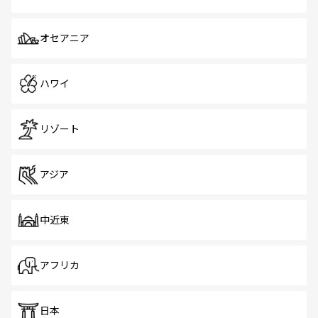
オセアニア
ハワイ
リゾート
アジア
中近東
アフリカ
日本