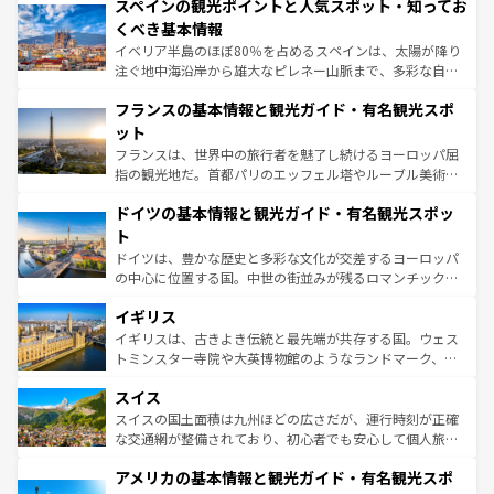
スペインの観光ポイントと人気スポット・知ってお
ろん、トスカーナの美しい田園風景やアマルフィ海岸の絶
景など、自然景観も見逃せない。観光の合間には、本場の
くべき基本情報
ピザやパスタなど、絶品のイタリア料理を堪能することも
イベリア半島のほぼ80％を占めるスペインは、太陽が降り
できる。朝目覚めてから夜眠るまで、すべての瞬間を楽し
注ぐ地中海沿岸から雄大なピレネー山脈まで、多彩な自然
ませてくれるイタリアで、忘れられない旅をしてみよう！
と文化が詰まったヨーロッパ屈指の旅行先だ。多様な地域
なお、新着のイタリア情報は
コンテンツ一覧
を参照してほ
フランスの基本情報と観光ガイド・有名観光スポ
文化が根付くこの国では、情熱的なフラメンコ、熱気あふ
しい。
れる闘牛、そして美味しいタパスが生活の一部となってい
ット
る。首都マドリードの洗練された雰囲気や、バルセロナの
フランスは、世界中の旅行者を魅了し続けるヨーロッパ屈
アートに溢れた街角から、地方では古代ローマ遺跡や中世
指の観光地だ。首都パリのエッフェル塔やルーブル美術館
の城塞都市、穏やかなビーチリゾートまで多彩な表情を見
といった象徴的なスポットから、田舎町の古風な美しさま
せる。地方によって風土や気候が異なるスペインはその個
ドイツの基本情報と観光ガイド・有名観光スポッ
で、幅広い魅力が詰まっている。華麗な宮殿、歴史的な大
性で訪れる人を魅了する。 なお、新着のスペイン情報は
コ
聖堂、美しいビーチ、そして豊かな自然が、訪れる者を心
ト
ンテンツ一覧
を参照してほしい。
から魅了する。また、フランスは美食の国としても知ら
ドイツは、豊かな歴史と多彩な文化が交差するヨーロッパ
れ、フランス料理はユネスコ無形文化遺産にも登録されて
の中心に位置する国。中世の街並みが残るロマンチック街
いる。シャンパンの発祥地であるランス、プロヴァンスの
道から、未来を先取りするようなモダンな都市まで多様な
香り高いラベンダー畑など、多彩な楽しみ方が可能だ。さ
イギリス
顔を持つこの国は、どこを歩いても飽きることがない。ベ
らに、パリ以外の地域にも魅力が溢れており、どの街角に
ルリンの文化的活気、バイエルン州のアルプスの絶景、そ
イギリスは、古きよき伝統と最先端が共存する国。ウェス
も豊かな歴史と文化が息づいている。パリ以外の個性あふ
してライン川沿いのワイン畑といった風景は必見。ビール
トミンスター寺院や大英博物館のようなランドマーク、歴
れる地方に足を運ぶとそれぞれで全く異なる文化を体験で
とソーセージを味わいながら地元の人と過ごす楽しい時間
史ある大学都市、美しい丘陵地帯や牧歌的な風景など、エ
きるだろう。 なお、新着のフランス情報は
コンテンツ一覧
スイス
は、お酒好きな人にはぜひ体験してほしい。 なお、新着の
リアごとに異なる魅力がある。また、優雅なアフタヌーン
を参照してほしい。
ドイツ情報は
コンテンツ一覧
を参照してほしい。
ティー、ビール好きにはたまらない英国パブ、サッカー観
スイスの国土面積は九州ほどの広さだが、運行時刻が正確
戦など、本場だからこそできる体験も豊富。イギリスを旅
な交通網が整備されており、初心者でも安心して個人旅行
して楽しみつくそう。 なお、新着のイギリス情報は
コンテ
を楽しめる。日本同様に時刻表どおりの旅が可能だ。中世
アメリカの基本情報と観光ガイド・有名観光スポ
ンツ一覧
を参照してほしい。
の建物がそのまま残る町や、スイスならではのユニークな