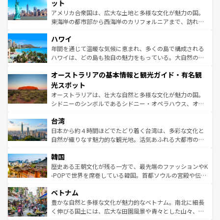
博物館もあり、アルプス観光だけでなく町歩きも満喫する
ット
ことができる。国民の所得が高いため物価も高いが、旅行
アメリカ合衆国は、広大な土地と多様な文化が魅力の国。
者向けの交通パス提供のサービスもあり、うまく活用すれ
東海岸の都市部から西海岸のカリフォルニアまで、訪れる
ば市内交通費無料で観光を楽しむこともできる。 なお、新
場所ごとに異なる風景と体験が待っている。ニューヨーク
着のスイス情報は
コンテンツ一覧
を参照してほしい。
ハワイ
のような巨大都市は、観光、ショッピング、エンターテイ
ンメントが詰まった刺激的なスポットだ。一方、アメリカ
年間を通じて温暖な気候に恵まれ、多くの島で構成される
西部には大自然が広がり、グランドキャニオンやイエロー
ハワイは、どの島も独自の魅力をもっている。大自然の神
ストーン国立公園といった絶景が堪能できる。さらに、南
秘を感じたいなら、火山が生み出した壮大な景観を誇るハ
オーストラリアの基本情報と観光ガイド・有名観
部のニューオーリンズでは、音楽と美食が融合した独特の
ワイ島は見逃せない。また、定番の観光地といえばオアフ
文化が魅力。旅行者はアメリカの各地域で異なる魅力を楽
島だが、静かな自然を求めるならマウイ島やカウアイ島が
光スポット
しみながら、その多様性と豊かな歴史を感じることができ
おすすめ。エメラルドグリーンに輝く海をはじめ、豊かな
オーストラリアは、壮大な自然と多様な文化が魅力の国。
るだろう。車でのロードトリップや列車の旅も、アメリカ
文化や歴史が息づいている。「アロハスピリット」と呼ば
シドニーのシンボルであるシドニー・オペラハウス、オー
ならではの贅沢な旅のスタイルだ。 なお、新着のアメリカ
れるおもてなしの心で訪れる人々を迎えてくれるハワイの
ストラリア東海岸北部に広がる大サンゴ礁地帯グレートバ
情報は
コンテンツ一覧
を参照してほしい。
人々、おいしいローカルフードやハワイアンミュージッ
台湾
リアリーフや大陸中央部にそびえるウルル（エアーズロッ
ク、伝統的なフラダンスなど、すべてがハワイの魅力を彩
ク）、タスマニアの美しい原生林やケアンズの熱帯雨林な
日本から約４時間ほどでたどり着く台湾は、多彩な文化と
っている。訪れるたびに新しい発見と感動が待っているハ
ど、見どころがたくさん。また、カフェやワイン、オージ
自然が織りなす魅力的な観光地。活気あふれる大都市の台
ワイを、存分に味わってほしい。 なお、新着のハワイ情報
ービーフなどの食文化も豊かで、美味しいものであふれて
北やノスタルジックな町並みが人気な九份（ジォウフェ
は
コンテンツ一覧
を参照してほしい。
韓国
いる。アクティビティも充実しており、サーフィンやダイ
ン）、静ひつな山岳地帯である台湾東部など、都市の喧騒
ビング、ハイキングなど、アウトドア好きにはたまらな
と山間の静けさが共存しており、訪れる人に新しい発見と
歴史ある王朝文化が残る一方で、最先端のファッションやK
い。オーストラリアの多彩な魅力を存分に味わいつくそ
驚きをもたらしてくれる。また、奥深い台湾の食文化も魅
-POPで世界を席巻している韓国。首都ソウルの宮殿や伝統
う。 なお、新着のオーストラリア情報は
コンテンツ一覧
を
力で、夜市などの屋台グルメから高級料理、ヘルシーで美
家屋が並ぶエリアでは韓国の歴史と文化に浸ることがで
参照してほしい。
ベトナム
容にもいいと評判のスイーツなど、バラエティ豊かな料理
き、地方に足を延ばせば四季折々の自然美を楽しむことが
が味わえる。 なお、新着の台湾情報は
コンテンツ一覧
を参
できる。そして、キムチや焼肉、絶品のストリートフード
豊かな自然と多様な文化が魅力的なベトナム。南北に細長
照してほしい。
まで、さまざまな韓国料理が待っている。夜には、韓国な
く伸びる国土には、広大な田園風景や青々とした山々、世
らではのナイトライフも堪能できる。あたたかいホスピタ
界遺産に登録された壮大な自然景観が点在し、都市部では