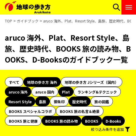
TOP
ガイドブック
aruco 海外、Plat、Resort Style、島旅、歴史時代、
aruco 海外、Plat、Resort Style、島
旅、歴史時代、BOOKS 旅の読み物、B
OOKS、D-Booksのガイドブック一覧
すべて
地球の歩き方 海外
地球の歩き方 Jシリーズ（国内）
aruco 海外
aruco 国内
Plat
ランキング&テクニック
Resort Style
島旅
御朱印
歴史時代
旅の図鑑
BOOKS スペシャルコラボ
BOOKS 旅の名言＆絶景
BOOKS 旅と健康
BOOKS 旅の読み物
BOOKS
D-Books
絞り込み条件を追加