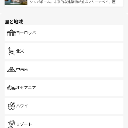
た文化、そして多様な観光資源が、訪れる旅人を魅了し続
うな絶景から文化的な体験まで、香港を存分に楽しみ尽く
シンガポール。未来的な建築物が並ぶマリーナベイ、歴史
ける。 なお、新着のタイ情報は
コンテンツ一覧
を参照して
そう。 なお、新着の香港情報は
コンテンツ一覧
を参照して
と伝統を感じられるエスニックタウン、多数の緑豊かな公
ほしい。
ほしい。
園や自然保護区など、自然が調和した近代的な景観と文化
の多様性あふれるカラフルな町は、どこを歩いても新しい
国と地域
発見がある。さらに、治安のよさや充実した公共交通機関
も、旅行者にとっては魅力的なポイント。グルメも豊富
で、ホーカーズは地元の風情を楽しめる外せないスポット
ヨーロッパ
だ。訪れる人を飽きさせないシンガポールで、多様な魅力
を体感しよう。 なお、新着のシンガポール情報は
コンテン
ツ一覧
を参照してほしい。
北米
中南米
オセアニア
ハワイ
リゾート