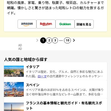
昭和の風景、家電、乗り物、駄菓子、喫茶店、カルチャーまで
網羅。懐かしさと驚きが詰まった昭和レトロの魅力を旅するガ
イド。
詳細を見る
…
1
2
3
10
AD
AD
人気の国と地域から探す
イタリア
イタリアは歴史、文化、グルメ、自然と多彩な魅力にあふ
れた国。
ローマ
の古代遺跡やフィレンツェのルネッサンス
美術、ヴェネツィアの運河など、歴史あるスポットはもち
スペイン
ろん、トスカーナの美しい田園風景やアマルフィ海岸の絶
景など、自然景観も見逃せない。観光の合間には、本場の
イベリア半島のほぼ80％を占めるスペインは、太陽が降り
ピザやパスタなど、絶品のイタリア料理を堪能することも
注ぐ地中海沿岸から雄大なピレネー山脈まで、多彩な自然
できる。朝目覚めてから夜眠るまで、すべての瞬間を楽し
と文化が詰まったヨーロッパ屈指の旅行先だ。多様な地域
フランスの基本情報と観光ガイド・有名観光スポ
ませてくれるイタリアで、忘れられない旅をしてみよう！
文化が根付くこの国では、情熱的なフラメンコ、熱気あふ
なお、新着のイタリア情報は
コンテンツ一覧
を参照してほ
れる闘牛、そして美味しいタパスが生活の一部となってい
ット