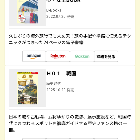
D-Books
2022.07.20 発売
久しぶりの海外旅行でも大丈夫！旅の手配や準備に使えるテク
ニックがつまった24ページの電子書籍
詳細を見る
Ｈ０１ 戦国
歴史時代
2025.10.23 発売
日本の城や古戦場、武将ゆかりの史跡、展示施設など、戦国時
代にまつわるスポットを徹底ガイドする歴史ファン必携の一
冊。