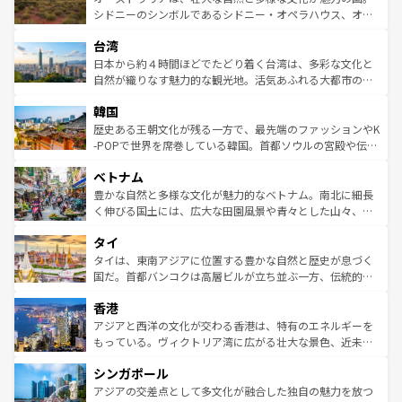
しみながら、その多様性と豊かな歴史を感じることができ
おすすめ。エメラルドグリーンに輝く海をはじめ、豊かな
シドニーのシンボルであるシドニー・オペラハウス、オー
るだろう。車でのロードトリップや列車の旅も、アメリカ
文化や歴史が息づいている。「アロハスピリット」と呼ば
ストラリア東海岸北部に広がる大サンゴ礁地帯グレートバ
ならではの贅沢な旅のスタイルだ。 なお、新着のアメリカ
台湾
れるおもてなしの心で訪れる人々を迎えてくれるハワイの
リアリーフや大陸中央部にそびえるウルル（エアーズロッ
情報は
コンテンツ一覧
を参照してほしい。
人々、おいしいローカルフードやハワイアンミュージッ
ク）、タスマニアの美しい原生林やケアンズの熱帯雨林な
日本から約４時間ほどでたどり着く台湾は、多彩な文化と
ク、伝統的なフラダンスなど、すべてがハワイの魅力を彩
ど、見どころがたくさん。また、カフェやワイン、オージ
自然が織りなす魅力的な観光地。活気あふれる大都市の台
っている。訪れるたびに新しい発見と感動が待っているハ
ービーフなどの食文化も豊かで、美味しいものであふれて
北やノスタルジックな町並みが人気な九份（ジォウフェ
ワイを、存分に味わってほしい。 なお、新着のハワイ情報
韓国
いる。アクティビティも充実しており、サーフィンやダイ
ン）、静ひつな山岳地帯である台湾東部など、都市の喧騒
は
コンテンツ一覧
を参照してほしい。
ビング、ハイキングなど、アウトドア好きにはたまらな
と山間の静けさが共存しており、訪れる人に新しい発見と
歴史ある王朝文化が残る一方で、最先端のファッションやK
い。オーストラリアの多彩な魅力を存分に味わいつくそ
驚きをもたらしてくれる。また、奥深い台湾の食文化も魅
-POPで世界を席巻している韓国。首都ソウルの宮殿や伝統
う。 なお、新着のオーストラリア情報は
コンテンツ一覧
を
力で、夜市などの屋台グルメから高級料理、ヘルシーで美
家屋が並ぶエリアでは韓国の歴史と文化に浸ることがで
参照してほしい。
ベトナム
容にもいいと評判のスイーツなど、バラエティ豊かな料理
き、地方に足を延ばせば四季折々の自然美を楽しむことが
が味わえる。 なお、新着の台湾情報は
コンテンツ一覧
を参
できる。そして、キムチや焼肉、絶品のストリートフード
豊かな自然と多様な文化が魅力的なベトナム。南北に細長
照してほしい。
まで、さまざまな韓国料理が待っている。夜には、韓国な
く伸びる国土には、広大な田園風景や青々とした山々、世
らではのナイトライフも堪能できる。あたたかいホスピタ
界遺産に登録された壮大な自然景観が点在し、都市部では
タイ
リティに包まれながら、韓国の多彩な魅力を心ゆくまで味
急速な発展と共に伝統が息づく。ハノイの古い町並みやホ
わってみてほしい。 なお、新着の韓国情報は
コンテンツ一
ーチミン市のフランス統治時代の建物も、独特の雰囲気を
タイは、東南アジアに位置する豊かな自然と歴史が息づく
覧
を参照してほしい。
醸し出している。また、バラエティの豊かさとおいしさで
国だ。首都バンコクは高層ビルが立ち並ぶ一方、伝統的な
世界中の食通を魅了してやまないベトナム料理も魅力のひ
寺院や市場がいたるところに点在し、古きよき文化と現代
香港
とつ。フォーやバインミー、ベトナムコーヒーなどは、ぜ
の活気が交差している。北部ではチェンマイなどの山岳地
ひ現地で味わいたい。どの地域を訪れてもあたたかい人々
帯で自然と触れ合い、南部ではプーケットやクラビの美し
アジアと西洋の文化が交わる香港は、特有のエネルギーを
が旅行者を迎えてくれるので、きっと忘れられない旅にな
いビーチでリゾート気分を楽しむことができる。タイ料理
もっている。ヴィクトリア湾に広がる壮大な景色、近未来
るはずだ。 なお、新着のベトナム情報は
コンテンツ一覧
を
は世界的に有名で、屋台から高級レストランまで味覚を刺
的なアートスポット、そして歴史と現代が融合した町並
参照してほしい。
シンガポール
激する。気候は一年中温暖で、どの季節にも異なる楽しみ
み、どこを訪れても感動するはず。観光スポットが密集し
が待っている。親しみやすいタイの人々、仏教を中心とし
ており、効率よく見どころを回れるのも魅力。息をのむよ
アジアの交差点として多文化が融合した独自の魅力を放つ