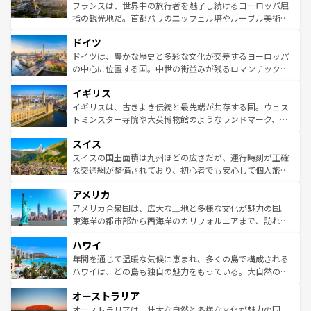
しい。
る。首都マドリードの洗練された雰囲気や、バルセロナの
フランスは、世界中の旅行者を魅了し続けるヨーロッパ屈
アートに溢れた街角から、地方では古代ローマ遺跡や中世
指の観光地だ。首都パリのエッフェル塔やルーブル美術館
の城塞都市、穏やかなビーチリゾートまで多彩な表情を見
といった象徴的なスポットから、田舎町の古風な美しさま
せる。地方によって風土や気候が異なるスペインはその個
ドイツ
で、幅広い魅力が詰まっている。華麗な宮殿、歴史的な大
性で訪れる人を魅了する。 なお、新着のスペイン情報は
コ
聖堂、美しいビーチ、そして豊かな自然が、訪れる者を心
ドイツは、豊かな歴史と多彩な文化が交差するヨーロッパ
ンテンツ一覧
を参照してほしい。
から魅了する。また、フランスは美食の国としても知ら
の中心に位置する国。中世の街並みが残るロマンチック街
れ、フランス料理はユネスコ無形文化遺産にも登録されて
道から、未来を先取りするようなモダンな都市まで多様な
イギリス
いる。シャンパンの発祥地であるランス、プロヴァンスの
顔を持つこの国は、どこを歩いても飽きることがない。ベ
香り高いラベンダー畑など、多彩な楽しみ方が可能だ。さ
ルリンの文化的活気、バイエルン州のアルプスの絶景、そ
イギリスは、古きよき伝統と最先端が共存する国。ウェス
らに、パリ以外の地域にも魅力が溢れており、どの街角に
してライン川沿いのワイン畑といった風景は必見。ビール
トミンスター寺院や大英博物館のようなランドマーク、歴
も豊かな歴史と文化が息づいている。パリ以外の個性あふ
とソーセージを味わいながら地元の人と過ごす楽しい時間
史ある大学都市、美しい丘陵地帯や牧歌的な風景など、エ
れる地方に足を運ぶとそれぞれで全く異なる文化を体験で
スイス
は、お酒好きな人にはぜひ体験してほしい。 なお、新着の
リアごとに異なる魅力がある。また、優雅なアフタヌーン
きるだろう。 なお、新着のフランス情報は
コンテンツ一覧
ドイツ情報は
コンテンツ一覧
を参照してほしい。
ティー、ビール好きにはたまらない英国パブ、サッカー観
スイスの国土面積は九州ほどの広さだが、運行時刻が正確
を参照してほしい。
戦など、本場だからこそできる体験も豊富。イギリスを旅
な交通網が整備されており、初心者でも安心して個人旅行
して楽しみつくそう。 なお、新着のイギリス情報は
コンテ
を楽しめる。日本同様に時刻表どおりの旅が可能だ。中世
アメリカ
ンツ一覧
を参照してほしい。
の建物がそのまま残る町や、スイスならではのユニークな
博物館もあり、アルプス観光だけでなく町歩きも満喫する
アメリカ合衆国は、広大な土地と多様な文化が魅力の国。
ことができる。国民の所得が高いため物価も高いが、旅行
東海岸の都市部から西海岸のカリフォルニアまで、訪れる
者向けの交通パス提供のサービスもあり、うまく活用すれ
場所ごとに異なる風景と体験が待っている。ニューヨーク
ハワイ
ば市内交通費無料で観光を楽しむこともできる。 なお、新
のような巨大都市は、観光、ショッピング、エンターテイ
着のスイス情報は
コンテンツ一覧
を参照してほしい。
ンメントが詰まった刺激的なスポットだ。一方、アメリカ
年間を通じて温暖な気候に恵まれ、多くの島で構成される
西部には大自然が広がり、グランドキャニオンやイエロー
ハワイは、どの島も独自の魅力をもっている。大自然の神
ストーン国立公園といった絶景が堪能できる。さらに、南
秘を感じたいなら、火山が生み出した壮大な景観を誇るハ
オーストラリア
部のニューオーリンズでは、音楽と美食が融合した独特の
ワイ島は見逃せない。また、定番の観光地といえばオアフ
文化が魅力。旅行者はアメリカの各地域で異なる魅力を楽
島だが、静かな自然を求めるならマウイ島やカウアイ島が
オーストラリアは、壮大な自然と多様な文化が魅力の国。