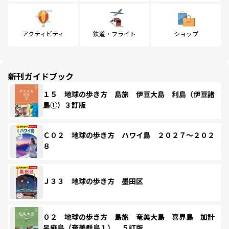
アクティビティ
鉄道・フライト
ショップ
新刊ガイドブック
１５ 地球の歩き方 島旅 伊豆大島 利島（伊豆諸
島①）３訂版
Ｃ０２ 地球の歩き方 ハワイ島 ２０２７～２０２
８
Ｊ３３ 地球の歩き方 墨田区
０２ 地球の歩き方 島旅 奄美大島 喜界島 加計
呂麻島（奄美群島１） ５訂版