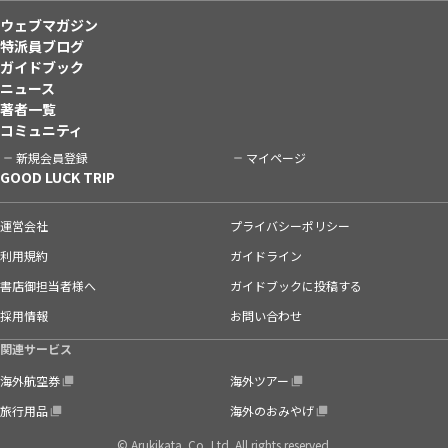
ウェブマガジン
特派員ブログ
ガイドブック
ニュース
著者一覧
コミュニティ
新規会員登録
マイページ
GOOD LUCK TRIP
運営会社
プライバシーポリシー
利用規約
ガイドライン
書店御担当者様へ
ガイドブックに投稿する
採用情報
お問い合わせ
関連サービス
海外航空券
海外ツアー
旅行用品
海外のおみやげ
© Arukikata. Co.,Ltd. All rights reserved.