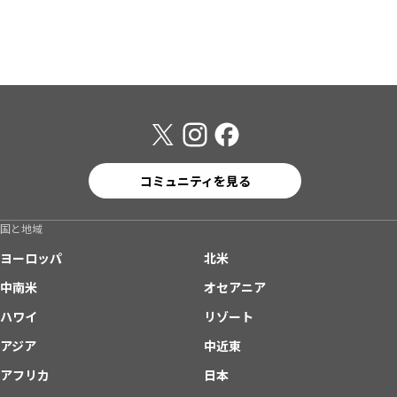
コミュニティを見る
国と地域
ヨーロッパ
北米
中南米
オセアニア
ハワイ
リゾート
アジア
中近東
アフリカ
日本