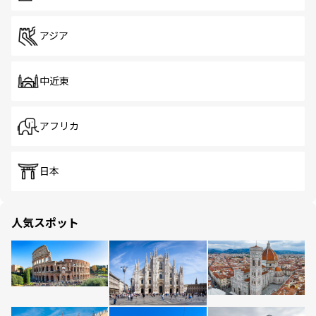
アジア
中近東
アフリカ
日本
人気スポット