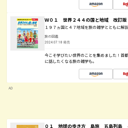
Ｗ０１ 世界２４４の国と地域 改訂版
１９７ヵ国と４７地域を旅の雑学とともに解
旅の図鑑
2024.07.18 発売
今こそ学びたい世界のことを集めました！首
に話したくなる旅の雑学も。
AD
０１ 地球の歩き方 島旅 五島列島 