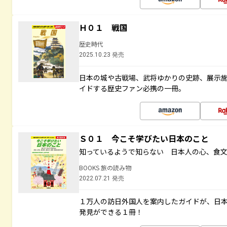
Ｈ０１ 戦国
歴史時代
2025.10.23 発売
日本の城や古戦場、武将ゆかりの史跡、展示
イドする歴史ファン必携の一冊。
Ｓ０１ 今こそ学びたい日本のこと
知っているようで知らない 日本人の心、食
BOOKS 旅の読み物
2022.07.21 発売
１万人の訪日外国人を案内したガイドが、日
発見ができる１冊！