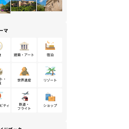
ーマ
食
建築・アート
宿泊
ト・
世界遺産
リゾート
戦
鉄道・
ビティ
ショップ
フライト