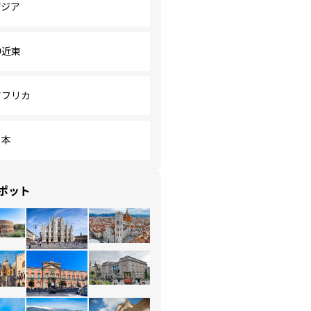
アジア
中近東
アフリカ
日本
ポット