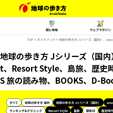
国と地域
ウェブマガジン
TOP
ガイドブック
地球の歩き方 Jシリーズ（国内）、aruco
地球の歩き方 Jシリーズ（国内）、
t、Resort Style、島旅、
S 旅の読み物、BOOKS、D-B
すべて
地球の歩き方 海外
地球の歩き方 Jシリーズ（国内）
aru
ランキング&テクニック
Resort Style
島旅
御朱印
歴史時