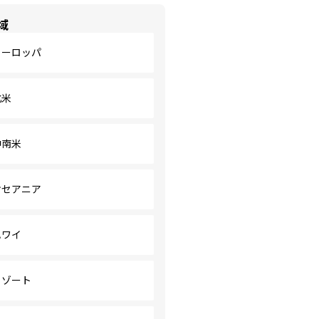
域
ヨーロッパ
北米
中南米
オセアニア
ハワイ
リゾート