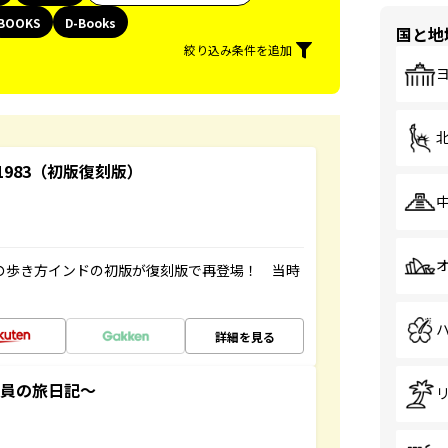
BOOKS
D-Books
国と地
絞り込み条件を追加
-1983（初版復刻版）
球の歩き方インドの初版が復刻版で再登場！ 当時
詳細を見る
社員の旅日記～