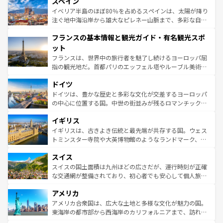
スペイン
ろん、トスカーナの美しい田園風景やアマルフィ海岸の絶
景など、自然景観も見逃せない。観光の合間には、本場の
イベリア半島のほぼ80％を占めるスペインは、太陽が降り
ピザやパスタなど、絶品のイタリア料理を堪能することも
注ぐ地中海沿岸から雄大なピレネー山脈まで、多彩な自然
できる。朝目覚めてから夜眠るまで、すべての瞬間を楽し
と文化が詰まったヨーロッパ屈指の旅行先だ。多様な地域
フランスの基本情報と観光ガイド・有名観光スポ
ませてくれるイタリアで、忘れられない旅をしてみよう！
文化が根付くこの国では、情熱的なフラメンコ、熱気あふ
なお、新着のイタリア情報は
コンテンツ一覧
を参照してほ
れる闘牛、そして美味しいタパスが生活の一部となってい
ット
しい。
る。首都マドリードの洗練された雰囲気や、バルセロナの
フランスは、世界中の旅行者を魅了し続けるヨーロッパ屈
アートに溢れた街角から、地方では古代ローマ遺跡や中世
指の観光地だ。首都パリのエッフェル塔やルーブル美術館
の城塞都市、穏やかなビーチリゾートまで多彩な表情を見
といった象徴的なスポットから、田舎町の古風な美しさま
せる。地方によって風土や気候が異なるスペインはその個
ドイツ
で、幅広い魅力が詰まっている。華麗な宮殿、歴史的な大
性で訪れる人を魅了する。 なお、新着のスペイン情報は
コ
聖堂、美しいビーチ、そして豊かな自然が、訪れる者を心
ドイツは、豊かな歴史と多彩な文化が交差するヨーロッパ
ンテンツ一覧
を参照してほしい。
から魅了する。また、フランスは美食の国としても知ら
の中心に位置する国。中世の街並みが残るロマンチック街
れ、フランス料理はユネスコ無形文化遺産にも登録されて
道から、未来を先取りするようなモダンな都市まで多様な
イギリス
いる。シャンパンの発祥地であるランス、プロヴァンスの
顔を持つこの国は、どこを歩いても飽きることがない。ベ
香り高いラベンダー畑など、多彩な楽しみ方が可能だ。さ
ルリンの文化的活気、バイエルン州のアルプスの絶景、そ
イギリスは、古きよき伝統と最先端が共存する国。ウェス
らに、パリ以外の地域にも魅力が溢れており、どの街角に
してライン川沿いのワイン畑といった風景は必見。ビール
トミンスター寺院や大英博物館のようなランドマーク、歴
も豊かな歴史と文化が息づいている。パリ以外の個性あふ
とソーセージを味わいながら地元の人と過ごす楽しい時間
史ある大学都市、美しい丘陵地帯や牧歌的な風景など、エ
れる地方に足を運ぶとそれぞれで全く異なる文化を体験で
スイス
は、お酒好きな人にはぜひ体験してほしい。 なお、新着の
リアごとに異なる魅力がある。また、優雅なアフタヌーン
きるだろう。 なお、新着のフランス情報は
コンテンツ一覧
ドイツ情報は
コンテンツ一覧
を参照してほしい。
ティー、ビール好きにはたまらない英国パブ、サッカー観
スイスの国土面積は九州ほどの広さだが、運行時刻が正確
を参照してほしい。
戦など、本場だからこそできる体験も豊富。イギリスを旅
な交通網が整備されており、初心者でも安心して個人旅行
して楽しみつくそう。 なお、新着のイギリス情報は
コンテ
を楽しめる。日本同様に時刻表どおりの旅が可能だ。中世
アメリカ
ンツ一覧
を参照してほしい。
の建物がそのまま残る町や、スイスならではのユニークな
博物館もあり、アルプス観光だけでなく町歩きも満喫する
アメリカ合衆国は、広大な土地と多様な文化が魅力の国。
ことができる。国民の所得が高いため物価も高いが、旅行
東海岸の都市部から西海岸のカリフォルニアまで、訪れる
者向けの交通パス提供のサービスもあり、うまく活用すれ
場所ごとに異なる風景と体験が待っている。ニューヨーク