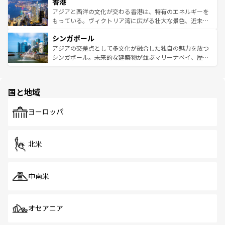
香港
とつ。フォーやバインミー、ベトナムコーヒーなどは、ぜ
の活気が交差している。北部ではチェンマイなどの山岳地
ひ現地で味わいたい。どの地域を訪れてもあたたかい人々
帯で自然と触れ合い、南部ではプーケットやクラビの美し
アジアと西洋の文化が交わる香港は、特有のエネルギーを
が旅行者を迎えてくれるので、きっと忘れられない旅にな
いビーチでリゾート気分を楽しむことができる。タイ料理
もっている。ヴィクトリア湾に広がる壮大な景色、近未来
るはずだ。 なお、新着のベトナム情報は
コンテンツ一覧
を
は世界的に有名で、屋台から高級レストランまで味覚を刺
的なアートスポット、そして歴史と現代が融合した町並
参照してほしい。
シンガポール
激する。気候は一年中温暖で、どの季節にも異なる楽しみ
み、どこを訪れても感動するはず。観光スポットが密集し
が待っている。親しみやすいタイの人々、仏教を中心とし
ており、効率よく見どころを回れるのも魅力。息をのむよ
アジアの交差点として多文化が融合した独自の魅力を放つ
た文化、そして多様な観光資源が、訪れる旅人を魅了し続
うな絶景から文化的な体験まで、香港を存分に楽しみ尽く
シンガポール。未来的な建築物が並ぶマリーナベイ、歴史
ける。 なお、新着のタイ情報は
コンテンツ一覧
を参照して
そう。 なお、新着の香港情報は
コンテンツ一覧
を参照して
と伝統を感じられるエスニックタウン、多数の緑豊かな公
ほしい。
ほしい。
園や自然保護区など、自然が調和した近代的な景観と文化
の多様性あふれるカラフルな町は、どこを歩いても新しい
国と地域
発見がある。さらに、治安のよさや充実した公共交通機関
も、旅行者にとっては魅力的なポイント。グルメも豊富
で、ホーカーズは地元の風情を楽しめる外せないスポット
ヨーロッパ
だ。訪れる人を飽きさせないシンガポールで、多様な魅力
を体感しよう。 なお、新着のシンガポール情報は
コンテン
ツ一覧
を参照してほしい。
北米
中南米
オセアニア