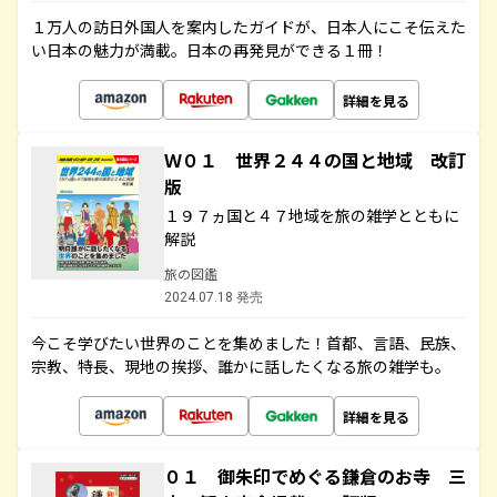
１万人の訪日外国人を案内したガイドが、日本人にこそ伝えた
い日本の魅力が満載。日本の再発見ができる１冊！
詳細を見る
Ｗ０１ 世界２４４の国と地域 改訂
版
１９７ヵ国と４７地域を旅の雑学とともに
解説
旅の図鑑
2024.07.18 発売
今こそ学びたい世界のことを集めました！首都、言語、民族、
宗教、特長、現地の挨拶、誰かに話したくなる旅の雑学も。
詳細を見る
０１ 御朱印でめぐる鎌倉のお寺 三