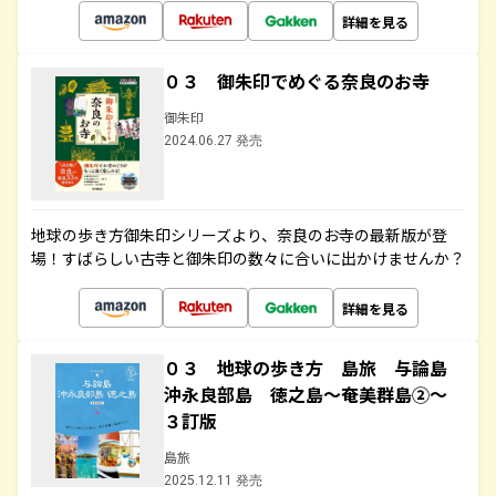
詳細を見る
０３ 御朱印でめぐる奈良のお寺
御朱印
2024.06.27 発売
地球の歩き方御朱印シリーズより、奈良のお寺の最新版が登
場！すばらしい古寺と御朱印の数々に合いに出かけませんか？
詳細を見る
０３ 地球の歩き方 島旅 与論島
沖永良部島 徳之島～奄美群島②～
３訂版
島旅
2025.12.11 発売