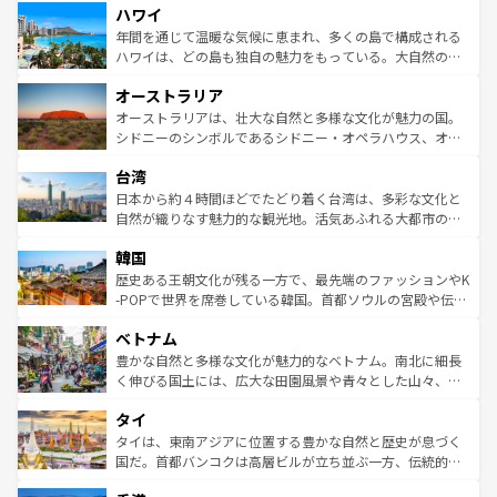
ハワイ
ば市内交通費無料で観光を楽しむこともできる。 なお、新
のような巨大都市は、観光、ショッピング、エンターテイ
着のスイス情報は
コンテンツ一覧
を参照してほしい。
ンメントが詰まった刺激的なスポットだ。一方、アメリカ
年間を通じて温暖な気候に恵まれ、多くの島で構成される
西部には大自然が広がり、グランドキャニオンやイエロー
ハワイは、どの島も独自の魅力をもっている。大自然の神
ストーン国立公園といった絶景が堪能できる。さらに、南
秘を感じたいなら、火山が生み出した壮大な景観を誇るハ
オーストラリア
部のニューオーリンズでは、音楽と美食が融合した独特の
ワイ島は見逃せない。また、定番の観光地といえばオアフ
文化が魅力。旅行者はアメリカの各地域で異なる魅力を楽
島だが、静かな自然を求めるならマウイ島やカウアイ島が
オーストラリアは、壮大な自然と多様な文化が魅力の国。
しみながら、その多様性と豊かな歴史を感じることができ
おすすめ。エメラルドグリーンに輝く海をはじめ、豊かな
シドニーのシンボルであるシドニー・オペラハウス、オー
るだろう。車でのロードトリップや列車の旅も、アメリカ
文化や歴史が息づいている。「アロハスピリット」と呼ば
ストラリア東海岸北部に広がる大サンゴ礁地帯グレートバ
ならではの贅沢な旅のスタイルだ。 なお、新着のアメリカ
台湾
れるおもてなしの心で訪れる人々を迎えてくれるハワイの
リアリーフや大陸中央部にそびえるウルル（エアーズロッ
情報は
コンテンツ一覧
を参照してほしい。
人々、おいしいローカルフードやハワイアンミュージッ
ク）、タスマニアの美しい原生林やケアンズの熱帯雨林な
日本から約４時間ほどでたどり着く台湾は、多彩な文化と
ク、伝統的なフラダンスなど、すべてがハワイの魅力を彩
ど、見どころがたくさん。また、カフェやワイン、オージ
自然が織りなす魅力的な観光地。活気あふれる大都市の台
っている。訪れるたびに新しい発見と感動が待っているハ
ービーフなどの食文化も豊かで、美味しいものであふれて
北やノスタルジックな町並みが人気な九份（ジォウフェ
ワイを、存分に味わってほしい。 なお、新着のハワイ情報
韓国
いる。アクティビティも充実しており、サーフィンやダイ
ン）、静ひつな山岳地帯である台湾東部など、都市の喧騒
は
コンテンツ一覧
を参照してほしい。
ビング、ハイキングなど、アウトドア好きにはたまらな
と山間の静けさが共存しており、訪れる人に新しい発見と
歴史ある王朝文化が残る一方で、最先端のファッションやK
い。オーストラリアの多彩な魅力を存分に味わいつくそ
驚きをもたらしてくれる。また、奥深い台湾の食文化も魅
-POPで世界を席巻している韓国。首都ソウルの宮殿や伝統
う。 なお、新着のオーストラリア情報は
コンテンツ一覧
を
力で、夜市などの屋台グルメから高級料理、ヘルシーで美
家屋が並ぶエリアでは韓国の歴史と文化に浸ることがで
参照してほしい。
ベトナム
容にもいいと評判のスイーツなど、バラエティ豊かな料理
き、地方に足を延ばせば四季折々の自然美を楽しむことが
が味わえる。 なお、新着の台湾情報は
コンテンツ一覧
を参
できる。そして、キムチや焼肉、絶品のストリートフード
豊かな自然と多様な文化が魅力的なベトナム。南北に細長
照してほしい。
まで、さまざまな韓国料理が待っている。夜には、韓国な
く伸びる国土には、広大な田園風景や青々とした山々、世
らではのナイトライフも堪能できる。あたたかいホスピタ
界遺産に登録された壮大な自然景観が点在し、都市部では
タイ
リティに包まれながら、韓国の多彩な魅力を心ゆくまで味
急速な発展と共に伝統が息づく。ハノイの古い町並みやホ
わってみてほしい。 なお、新着の韓国情報は
コンテンツ一
ーチミン市のフランス統治時代の建物も、独特の雰囲気を
タイは、東南アジアに位置する豊かな自然と歴史が息づく
覧
を参照してほしい。
醸し出している。また、バラエティの豊かさとおいしさで
国だ。首都バンコクは高層ビルが立ち並ぶ一方、伝統的な
世界中の食通を魅了してやまないベトナム料理も魅力のひ
寺院や市場がいたるところに点在し、古きよき文化と現代