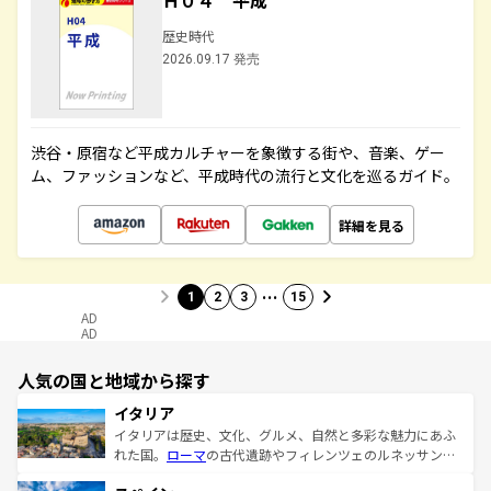
Ｈ０４ 平成
歴史時代
2026.09.17 発売
渋谷・原宿など平成カルチャーを象徴する街や、音楽、ゲー
ム、ファッションなど、平成時代の流行と文化を巡るガイド。
詳細を見る
…
1
2
3
15
AD
AD
人気の国と地域から探す
イタリア
イタリアは歴史、文化、グルメ、自然と多彩な魅力にあふ
れた国。
ローマ
の古代遺跡やフィレンツェのルネッサンス
美術、ヴェネツィアの運河など、歴史あるスポットはもち