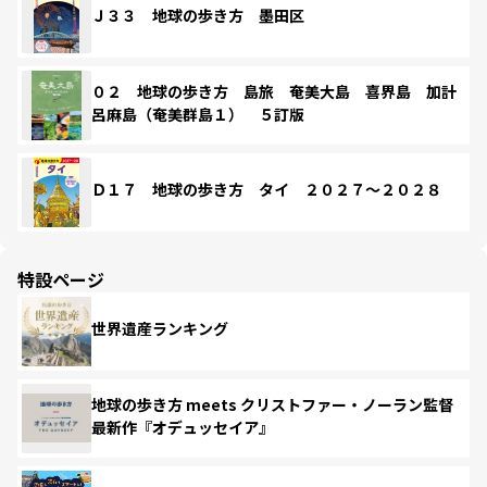
Ｊ３３ 地球の歩き方 墨田区
０２ 地球の歩き方 島旅 奄美大島 喜界島 加計
呂麻島（奄美群島１） ５訂版
Ｄ１７ 地球の歩き方 タイ ２０２７～２０２８
特設ページ
世界遺産ランキング
地球の歩き方 meets クリストファー・ノーラン監督
最新作『オデュッセイア』