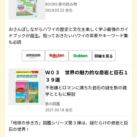
BOOKS 旅の読み物
2024.03.22 発売
おさんぽしながらハワイの歴史と文化を楽しく学ぶ最強のガイ
ドブックが誕生。知っておきたいハワイの年表やキーワード集
も必読
詳細を見る
Ｗ０３ 世界の魅力的な奇岩と巨石１
３９選
不思議とロマンに満ちた岩石の謎を旅の雑
学とともに解説
旅の図鑑
2021.03.18 発売
「地球の歩き方」図鑑シリーズ第３弾は、謎だらけの奇岩と巨
石の世界！