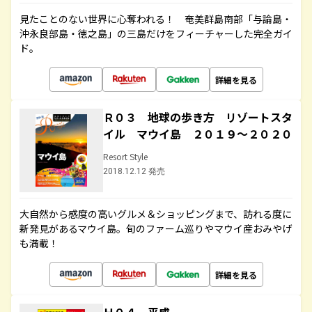
見たことのない世界に心奪われる！ 奄美群島南部「与論島・
沖永良部島・徳之島」の三島だけをフィーチャーした完全ガイ
ド。
詳細を見る
Ｒ０３ 地球の歩き方 リゾートスタ
イル マウイ島 ２０１９～２０２０
Resort Style
2018.12.12 発売
大自然から感度の高いグルメ＆ショッピングまで、訪れる度に
新発見があるマウイ島。旬のファーム巡りやマウイ産おみやげ
も満載！
詳細を見る