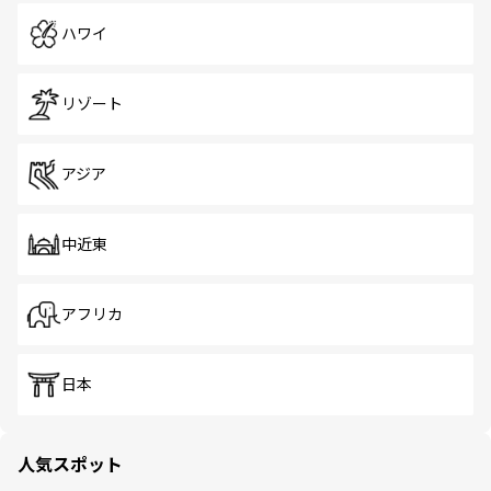
ハワイ
リゾート
アジア
中近東
アフリカ
日本
人気スポット