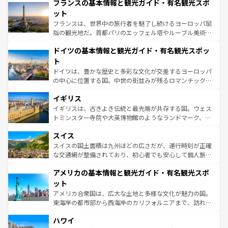
なお、新着のイタリア情報は
コンテンツ一覧
を参照してほ
フランスの基本情報と観光ガイド・有名観光スポ
文化が根付くこの国では、情熱的なフラメンコ、熱気あふ
しい。
れる闘牛、そして美味しいタパスが生活の一部となってい
ット
る。首都マドリードの洗練された雰囲気や、バルセロナの
フランスは、世界中の旅行者を魅了し続けるヨーロッパ屈
アートに溢れた街角から、地方では古代ローマ遺跡や中世
指の観光地だ。首都パリのエッフェル塔やルーブル美術館
の城塞都市、穏やかなビーチリゾートまで多彩な表情を見
といった象徴的なスポットから、田舎町の古風な美しさま
せる。地方によって風土や気候が異なるスペインはその個
ドイツの基本情報と観光ガイド・有名観光スポッ
で、幅広い魅力が詰まっている。華麗な宮殿、歴史的な大
性で訪れる人を魅了する。 なお、新着のスペイン情報は
コ
聖堂、美しいビーチ、そして豊かな自然が、訪れる者を心
ト
ンテンツ一覧
を参照してほしい。
から魅了する。また、フランスは美食の国としても知ら
ドイツは、豊かな歴史と多彩な文化が交差するヨーロッパ
れ、フランス料理はユネスコ無形文化遺産にも登録されて
の中心に位置する国。中世の街並みが残るロマンチック街
いる。シャンパンの発祥地であるランス、プロヴァンスの
道から、未来を先取りするようなモダンな都市まで多様な
香り高いラベンダー畑など、多彩な楽しみ方が可能だ。さ
イギリス
顔を持つこの国は、どこを歩いても飽きることがない。ベ
らに、パリ以外の地域にも魅力が溢れており、どの街角に
ルリンの文化的活気、バイエルン州のアルプスの絶景、そ
イギリスは、古きよき伝統と最先端が共存する国。ウェス
も豊かな歴史と文化が息づいている。パリ以外の個性あふ
してライン川沿いのワイン畑といった風景は必見。ビール
トミンスター寺院や大英博物館のようなランドマーク、歴
れる地方に足を運ぶとそれぞれで全く異なる文化を体験で
とソーセージを味わいながら地元の人と過ごす楽しい時間
史ある大学都市、美しい丘陵地帯や牧歌的な風景など、エ
きるだろう。 なお、新着のフランス情報は
コンテンツ一覧
スイス
は、お酒好きな人にはぜひ体験してほしい。 なお、新着の
リアごとに異なる魅力がある。また、優雅なアフタヌーン
を参照してほしい。
ドイツ情報は
コンテンツ一覧
を参照してほしい。
ティー、ビール好きにはたまらない英国パブ、サッカー観
スイスの国土面積は九州ほどの広さだが、運行時刻が正確
戦など、本場だからこそできる体験も豊富。イギリスを旅
な交通網が整備されており、初心者でも安心して個人旅行
して楽しみつくそう。 なお、新着のイギリス情報は
コンテ
を楽しめる。日本同様に時刻表どおりの旅が可能だ。中世
アメリカの基本情報と観光ガイド・有名観光スポ
ンツ一覧
を参照してほしい。
の建物がそのまま残る町や、スイスならではのユニークな
博物館もあり、アルプス観光だけでなく町歩きも満喫する
ット
ことができる。国民の所得が高いため物価も高いが、旅行
アメリカ合衆国は、広大な土地と多様な文化が魅力の国。
者向けの交通パス提供のサービスもあり、うまく活用すれ
東海岸の都市部から西海岸のカリフォルニアまで、訪れる
ば市内交通費無料で観光を楽しむこともできる。 なお、新
場所ごとに異なる風景と体験が待っている。ニューヨーク
着のスイス情報は
コンテンツ一覧
を参照してほしい。
ハワイ
のような巨大都市は、観光、ショッピング、エンターテイ