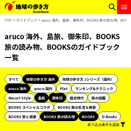
TOP
ガイドブック
aruco 海外、島旅、御朱印、BOOKS 旅の読み物、BO
aruco 海外、島旅、御朱印、BOOKS
旅の読み物、BOOKSのガイドブック
一覧
すべて
地球の歩き方 海外
地球の歩き方 Jシリーズ（国内）
aruco 海外
aruco 国内
Plat
ランキング&テクニック
Resort Style
島旅
御朱印
歴史時代
旅の図鑑
BOOKS スペシャルコラボ
BOOKS 旅の名言＆絶景
BOOKS 旅と健康
BOOKS 旅の読み物
BOOKS
D-Books
絞り込み条件を追加