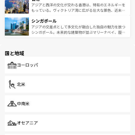
ひ現地で味わいたい。どの地域を訪れてもあたたかい人々
帯で自然と触れ合い、南部ではプーケットやクラビの美し
アジアと西洋の文化が交わる香港は、特有のエネルギーを
が旅行者を迎えてくれるので、きっと忘れられない旅にな
いビーチでリゾート気分を楽しむことができる。タイ料理
もっている。ヴィクトリア湾に広がる壮大な景色、近未来
るはずだ。 なお、新着のベトナム情報は
コンテンツ一覧
を
は世界的に有名で、屋台から高級レストランまで味覚を刺
的なアートスポット、そして歴史と現代が融合した町並
参照してほしい。
シンガポール
激する。気候は一年中温暖で、どの季節にも異なる楽しみ
み、どこを訪れても感動するはず。観光スポットが密集し
が待っている。親しみやすいタイの人々、仏教を中心とし
ており、効率よく見どころを回れるのも魅力。息をのむよ
アジアの交差点として多文化が融合した独自の魅力を放つ
た文化、そして多様な観光資源が、訪れる旅人を魅了し続
うな絶景から文化的な体験まで、香港を存分に楽しみ尽く
シンガポール。未来的な建築物が並ぶマリーナベイ、歴史
ける。 なお、新着のタイ情報は
コンテンツ一覧
を参照して
そう。 なお、新着の香港情報は
コンテンツ一覧
を参照して
と伝統を感じられるエスニックタウン、多数の緑豊かな公
ほしい。
ほしい。
園や自然保護区など、自然が調和した近代的な景観と文化
の多様性あふれるカラフルな町は、どこを歩いても新しい
国と地域
発見がある。さらに、治安のよさや充実した公共交通機関
も、旅行者にとっては魅力的なポイント。グルメも豊富
で、ホーカーズは地元の風情を楽しめる外せないスポット
ヨーロッパ
だ。訪れる人を飽きさせないシンガポールで、多様な魅力
を体感しよう。 なお、新着のシンガポール情報は
コンテン
ツ一覧
を参照してほしい。
北米
中南米
オセアニア