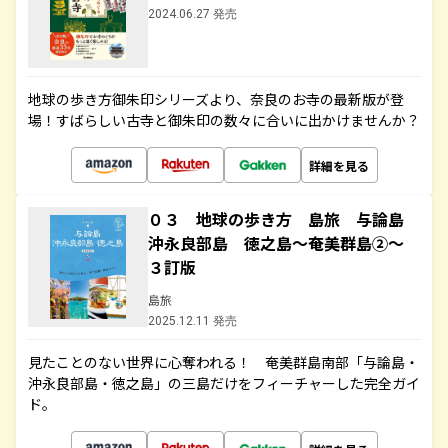
2024.06.27 発売
地球の歩き方御朱印シリーズより、奈良のお寺の最新版が登
場！すばらしい古寺と御朱印の数々に合いに出かけませんか？
詳細を見る
０３ 地球の歩き方 島旅 与論島
沖永良部島 徳之島～奄美群島②～
３訂版
島旅
2025.12.11 発売
見たことのない世界に心奪われる！ 奄美群島南部「与論島・
沖永良部島・徳之島」の三島だけをフィーチャーした完全ガイ
ド。