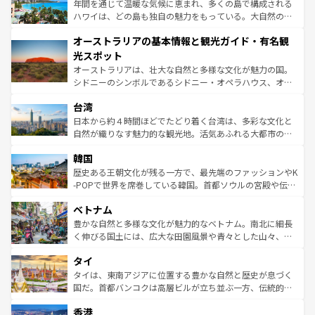
ンメントが詰まった刺激的なスポットだ。一方、アメリカ
年間を通じて温暖な気候に恵まれ、多くの島で構成される
西部には大自然が広がり、グランドキャニオンやイエロー
ハワイは、どの島も独自の魅力をもっている。大自然の神
ストーン国立公園といった絶景が堪能できる。さらに、南
秘を感じたいなら、火山が生み出した壮大な景観を誇るハ
オーストラリアの基本情報と観光ガイド・有名観
部のニューオーリンズでは、音楽と美食が融合した独特の
ワイ島は見逃せない。また、定番の観光地といえばオアフ
文化が魅力。旅行者はアメリカの各地域で異なる魅力を楽
島だが、静かな自然を求めるならマウイ島やカウアイ島が
光スポット
しみながら、その多様性と豊かな歴史を感じることができ
おすすめ。エメラルドグリーンに輝く海をはじめ、豊かな
オーストラリアは、壮大な自然と多様な文化が魅力の国。
るだろう。車でのロードトリップや列車の旅も、アメリカ
文化や歴史が息づいている。「アロハスピリット」と呼ば
シドニーのシンボルであるシドニー・オペラハウス、オー
ならではの贅沢な旅のスタイルだ。 なお、新着のアメリカ
れるおもてなしの心で訪れる人々を迎えてくれるハワイの
ストラリア東海岸北部に広がる大サンゴ礁地帯グレートバ
情報は
コンテンツ一覧
を参照してほしい。
人々、おいしいローカルフードやハワイアンミュージッ
台湾
リアリーフや大陸中央部にそびえるウルル（エアーズロッ
ク、伝統的なフラダンスなど、すべてがハワイの魅力を彩
ク）、タスマニアの美しい原生林やケアンズの熱帯雨林な
日本から約４時間ほどでたどり着く台湾は、多彩な文化と
っている。訪れるたびに新しい発見と感動が待っているハ
ど、見どころがたくさん。また、カフェやワイン、オージ
自然が織りなす魅力的な観光地。活気あふれる大都市の台
ワイを、存分に味わってほしい。 なお、新着のハワイ情報
ービーフなどの食文化も豊かで、美味しいものであふれて
北やノスタルジックな町並みが人気な九份（ジォウフェ
は
コンテンツ一覧
を参照してほしい。
韓国
いる。アクティビティも充実しており、サーフィンやダイ
ン）、静ひつな山岳地帯である台湾東部など、都市の喧騒
ビング、ハイキングなど、アウトドア好きにはたまらな
と山間の静けさが共存しており、訪れる人に新しい発見と
歴史ある王朝文化が残る一方で、最先端のファッションやK
い。オーストラリアの多彩な魅力を存分に味わいつくそ
驚きをもたらしてくれる。また、奥深い台湾の食文化も魅
-POPで世界を席巻している韓国。首都ソウルの宮殿や伝統
う。 なお、新着のオーストラリア情報は
コンテンツ一覧
を
力で、夜市などの屋台グルメから高級料理、ヘルシーで美
家屋が並ぶエリアでは韓国の歴史と文化に浸ることがで
参照してほしい。
ベトナム
容にもいいと評判のスイーツなど、バラエティ豊かな料理
き、地方に足を延ばせば四季折々の自然美を楽しむことが
が味わえる。 なお、新着の台湾情報は
コンテンツ一覧
を参
できる。そして、キムチや焼肉、絶品のストリートフード
豊かな自然と多様な文化が魅力的なベトナム。南北に細長
照してほしい。
まで、さまざまな韓国料理が待っている。夜には、韓国な
く伸びる国土には、広大な田園風景や青々とした山々、世
らではのナイトライフも堪能できる。あたたかいホスピタ
界遺産に登録された壮大な自然景観が点在し、都市部では
タイ
リティに包まれながら、韓国の多彩な魅力を心ゆくまで味
急速な発展と共に伝統が息づく。ハノイの古い町並みやホ
わってみてほしい。 なお、新着の韓国情報は
コンテンツ一
ーチミン市のフランス統治時代の建物も、独特の雰囲気を
タイは、東南アジアに位置する豊かな自然と歴史が息づく
覧
を参照してほしい。
醸し出している。また、バラエティの豊かさとおいしさで
国だ。首都バンコクは高層ビルが立ち並ぶ一方、伝統的な
世界中の食通を魅了してやまないベトナム料理も魅力のひ
寺院や市場がいたるところに点在し、古きよき文化と現代
香港
とつ。フォーやバインミー、ベトナムコーヒーなどは、ぜ
の活気が交差している。北部ではチェンマイなどの山岳地