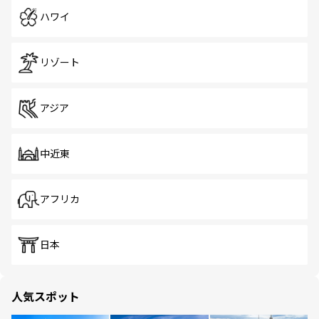
ハワイ
リゾート
アジア
中近東
アフリカ
日本
人気スポット