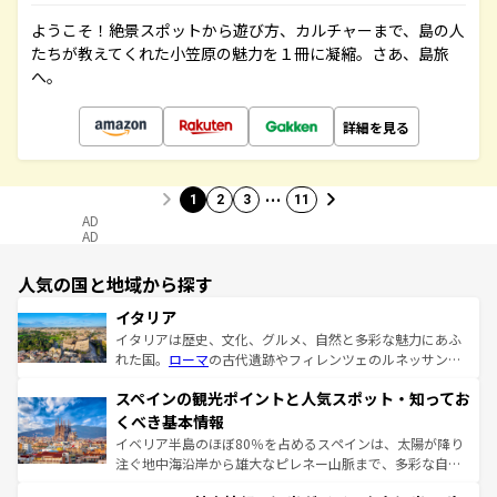
ようこそ！絶景スポットから遊び方、カルチャーまで、島の人
たちが教えてくれた小笠原の魅力を１冊に凝縮。さあ、島旅
へ。
詳細を見る
…
1
2
3
11
AD
AD
人気の国と地域から探す
イタリア
イタリアは歴史、文化、グルメ、自然と多彩な魅力にあふ
れた国。
ローマ
の古代遺跡やフィレンツェのルネッサンス
美術、ヴェネツィアの運河など、歴史あるスポットはもち
スペインの観光ポイントと人気スポット・知ってお
ろん、トスカーナの美しい田園風景やアマルフィ海岸の絶
景など、自然景観も見逃せない。観光の合間には、本場の
くべき基本情報
ピザやパスタなど、絶品のイタリア料理を堪能することも
イベリア半島のほぼ80％を占めるスペインは、太陽が降り
できる。朝目覚めてから夜眠るまで、すべての瞬間を楽し
注ぐ地中海沿岸から雄大なピレネー山脈まで、多彩な自然
ませてくれるイタリアで、忘れられない旅をしてみよう！
と文化が詰まったヨーロッパ屈指の旅行先だ。多様な地域