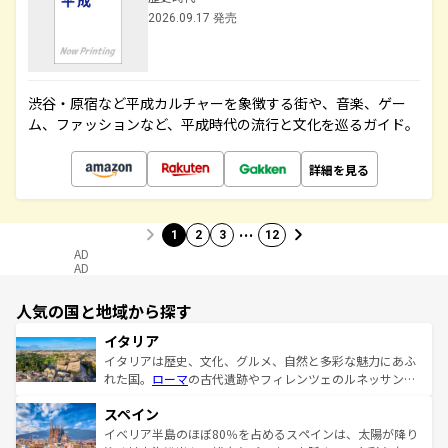
2026.09.17 発売
渋谷・原宿など平成カルチャーを象徴する街や、音楽、ゲー
ム、ファッションなど、平成時代の流行と文化を巡るガイド。
詳細を見る
…
1
2
3
12
AD
AD
人気の国と地域から探す
イタリア
イタリアは歴史、文化、グルメ、自然と多彩な魅力にあふ
れた国。
ローマ
の古代遺跡やフィレンツェのルネッサンス
美術、ヴェネツィアの運河など、歴史あるスポットはもち
スペイン
ろん、トスカーナの美しい田園風景やアマルフィ海岸の絶
景など、自然景観も見逃せない。観光の合間には、本場の
イベリア半島のほぼ80％を占めるスペインは、太陽が降り