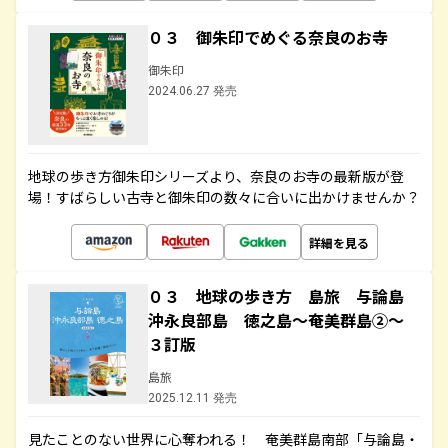
０３ 御朱印でめぐる奈良のお寺
御朱印
2024.06.27 発売
地球の歩き方御朱印シリーズより、奈良のお寺の最新版が登
場！すばらしい古寺と御朱印の数々に合いに出かけませんか？
詳細を見る
０３ 地球の歩き方 島旅 与論島
沖永良部島 徳之島～奄美群島②～
３訂版
島旅
2025.12.11 発売
見たことのない世界に心奪われる！ 奄美群島南部「与論島・