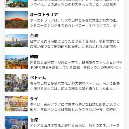
西部には大自然が広がり、グランドキャニオンやイエロー
ハワイは、どの島も独自の魅力をもっている。大自然の神
ストーン国立公園といった絶景が堪能できる。さらに、南
秘を感じたいなら、火山が生み出した壮大な景観を誇るハ
オーストラリア
部のニューオーリンズでは、音楽と美食が融合した独特の
ワイ島は見逃せない。また、定番の観光地といえばオアフ
文化が魅力。旅行者はアメリカの各地域で異なる魅力を楽
島だが、静かな自然を求めるならマウイ島やカウアイ島が
オーストラリアは、壮大な自然と多様な文化が魅力の国。
しみながら、その多様性と豊かな歴史を感じることができ
おすすめ。エメラルドグリーンに輝く海をはじめ、豊かな
シドニーのシンボルであるシドニー・オペラハウス、オー
るだろう。車でのロードトリップや列車の旅も、アメリカ
文化や歴史が息づいている。「アロハスピリット」と呼ば
ストラリア東海岸北部に広がる大サンゴ礁地帯グレートバ
ならではの贅沢な旅のスタイルだ。 なお、新着のアメリカ
台湾
れるおもてなしの心で訪れる人々を迎えてくれるハワイの
リアリーフや大陸中央部にそびえるウルル（エアーズロッ
情報は
コンテンツ一覧
を参照してほしい。
人々、おいしいローカルフードやハワイアンミュージッ
ク）、タスマニアの美しい原生林やケアンズの熱帯雨林な
日本から約４時間ほどでたどり着く台湾は、多彩な文化と
ク、伝統的なフラダンスなど、すべてがハワイの魅力を彩
ど、見どころがたくさん。また、カフェやワイン、オージ
自然が織りなす魅力的な観光地。活気あふれる大都市の台
っている。訪れるたびに新しい発見と感動が待っているハ
ービーフなどの食文化も豊かで、美味しいものであふれて
北やノスタルジックな町並みが人気な九份（ジォウフェ
ワイを、存分に味わってほしい。 なお、新着のハワイ情報
韓国
いる。アクティビティも充実しており、サーフィンやダイ
ン）、静ひつな山岳地帯である台湾東部など、都市の喧騒
は
コンテンツ一覧
を参照してほしい。
ビング、ハイキングなど、アウトドア好きにはたまらな
と山間の静けさが共存しており、訪れる人に新しい発見と
歴史ある王朝文化が残る一方で、最先端のファッションやK
い。オーストラリアの多彩な魅力を存分に味わいつくそ
驚きをもたらしてくれる。また、奥深い台湾の食文化も魅
-POPで世界を席巻している韓国。首都ソウルの宮殿や伝統
う。 なお、新着のオーストラリア情報は
コンテンツ一覧
を
力で、夜市などの屋台グルメから高級料理、ヘルシーで美
家屋が並ぶエリアでは韓国の歴史と文化に浸ることがで
参照してほしい。
ベトナム
容にもいいと評判のスイーツなど、バラエティ豊かな料理
き、地方に足を延ばせば四季折々の自然美を楽しむことが
が味わえる。 なお、新着の台湾情報は
コンテンツ一覧
を参
できる。そして、キムチや焼肉、絶品のストリートフード
豊かな自然と多様な文化が魅力的なベトナム。南北に細長
照してほしい。
まで、さまざまな韓国料理が待っている。夜には、韓国な
く伸びる国土には、広大な田園風景や青々とした山々、世
らではのナイトライフも堪能できる。あたたかいホスピタ
界遺産に登録された壮大な自然景観が点在し、都市部では
タイ
リティに包まれながら、韓国の多彩な魅力を心ゆくまで味
急速な発展と共に伝統が息づく。ハノイの古い町並みやホ
わってみてほしい。 なお、新着の韓国情報は
コンテンツ一
ーチミン市のフランス統治時代の建物も、独特の雰囲気を
タイは、東南アジアに位置する豊かな自然と歴史が息づく
覧
を参照してほしい。
醸し出している。また、バラエティの豊かさとおいしさで
国だ。首都バンコクは高層ビルが立ち並ぶ一方、伝統的な
世界中の食通を魅了してやまないベトナム料理も魅力のひ
寺院や市場がいたるところに点在し、古きよき文化と現代
香港
とつ。フォーやバインミー、ベトナムコーヒーなどは、ぜ
の活気が交差している。北部ではチェンマイなどの山岳地
ひ現地で味わいたい。どの地域を訪れてもあたたかい人々
帯で自然と触れ合い、南部ではプーケットやクラビの美し
アジアと西洋の文化が交わる香港は、特有のエネルギーを