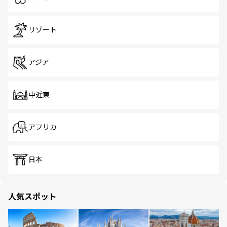
リゾート
アジア
中近東
アフリカ
日本
人気スポット