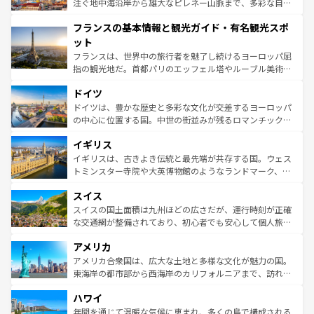
ピザやパスタなど、絶品のイタリア料理を堪能することも
注ぐ地中海沿岸から雄大なピレネー山脈まで、多彩な自然
できる。朝目覚めてから夜眠るまで、すべての瞬間を楽し
と文化が詰まったヨーロッパ屈指の旅行先だ。多様な地域
フランスの基本情報と観光ガイド・有名観光スポ
ませてくれるイタリアで、忘れられない旅をしてみよう！
文化が根付くこの国では、情熱的なフラメンコ、熱気あふ
なお、新着のイタリア情報は
コンテンツ一覧
を参照してほ
れる闘牛、そして美味しいタパスが生活の一部となってい
ット
しい。
る。首都マドリードの洗練された雰囲気や、バルセロナの
フランスは、世界中の旅行者を魅了し続けるヨーロッパ屈
アートに溢れた街角から、地方では古代ローマ遺跡や中世
指の観光地だ。首都パリのエッフェル塔やルーブル美術館
の城塞都市、穏やかなビーチリゾートまで多彩な表情を見
といった象徴的なスポットから、田舎町の古風な美しさま
せる。地方によって風土や気候が異なるスペインはその個
ドイツ
で、幅広い魅力が詰まっている。華麗な宮殿、歴史的な大
性で訪れる人を魅了する。 なお、新着のスペイン情報は
コ
聖堂、美しいビーチ、そして豊かな自然が、訪れる者を心
ドイツは、豊かな歴史と多彩な文化が交差するヨーロッパ
ンテンツ一覧
を参照してほしい。
から魅了する。また、フランスは美食の国としても知ら
の中心に位置する国。中世の街並みが残るロマンチック街
れ、フランス料理はユネスコ無形文化遺産にも登録されて
道から、未来を先取りするようなモダンな都市まで多様な
イギリス
いる。シャンパンの発祥地であるランス、プロヴァンスの
顔を持つこの国は、どこを歩いても飽きることがない。ベ
香り高いラベンダー畑など、多彩な楽しみ方が可能だ。さ
ルリンの文化的活気、バイエルン州のアルプスの絶景、そ
イギリスは、古きよき伝統と最先端が共存する国。ウェス
らに、パリ以外の地域にも魅力が溢れており、どの街角に
してライン川沿いのワイン畑といった風景は必見。ビール
トミンスター寺院や大英博物館のようなランドマーク、歴
も豊かな歴史と文化が息づいている。パリ以外の個性あふ
とソーセージを味わいながら地元の人と過ごす楽しい時間
史ある大学都市、美しい丘陵地帯や牧歌的な風景など、エ
れる地方に足を運ぶとそれぞれで全く異なる文化を体験で
スイス
は、お酒好きな人にはぜひ体験してほしい。 なお、新着の
リアごとに異なる魅力がある。また、優雅なアフタヌーン
きるだろう。 なお、新着のフランス情報は
コンテンツ一覧
ドイツ情報は
コンテンツ一覧
を参照してほしい。
ティー、ビール好きにはたまらない英国パブ、サッカー観
スイスの国土面積は九州ほどの広さだが、運行時刻が正確
を参照してほしい。
戦など、本場だからこそできる体験も豊富。イギリスを旅
な交通網が整備されており、初心者でも安心して個人旅行
して楽しみつくそう。 なお、新着のイギリス情報は
コンテ
を楽しめる。日本同様に時刻表どおりの旅が可能だ。中世
アメリカ
ンツ一覧
を参照してほしい。
の建物がそのまま残る町や、スイスならではのユニークな
博物館もあり、アルプス観光だけでなく町歩きも満喫する
アメリカ合衆国は、広大な土地と多様な文化が魅力の国。
ことができる。国民の所得が高いため物価も高いが、旅行
東海岸の都市部から西海岸のカリフォルニアまで、訪れる
者向けの交通パス提供のサービスもあり、うまく活用すれ
場所ごとに異なる風景と体験が待っている。ニューヨーク
ハワイ
ば市内交通費無料で観光を楽しむこともできる。 なお、新
のような巨大都市は、観光、ショッピング、エンターテイ
着のスイス情報は
コンテンツ一覧
を参照してほしい。
ンメントが詰まった刺激的なスポットだ。一方、アメリカ
年間を通じて温暖な気候に恵まれ、多くの島で構成される