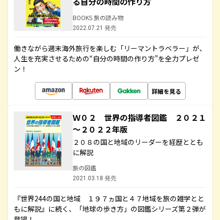
る自分の時間の作り方
BOOKS 旅の読み物
2022.07.21 発売
働きながら週末海外旅行を楽しむ「リーマントラベラー」が、
人生を充実させるための“自分の時間の作り方”を全力プレゼ
ン！
詳細を見る
Ｗ０２ 世界の指導者図鑑 ２０２１
～２０２２年版
２０８の国と地域のリーダーを経歴ととも
に解説
旅の図鑑
2021.03.18 発売
『世界244の国と地域 １９７ヵ国と４７地域を旅の雑学とと
もに解説』に続く、「地球の歩き方」の図鑑シリーズ第２弾が
登場！