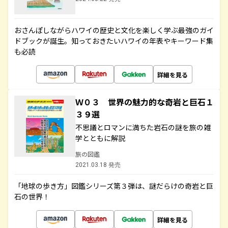
おさんぽしながらハワイの歴史と文化を楽しく学ぶ最強のガイ
ドブックが誕生。知っておきたいハワイの年表やキーワード集
も必読
詳細を見る
Ｗ０３ 世界の魅力的な奇岩と巨石１
３９選
不思議とロマンに満ちた岩石の謎を旅の雑
学とともに解説
旅の図鑑
2021.03.18 発売
「地球の歩き方」図鑑シリーズ第３弾は、謎だらけの奇岩と巨
石の世界！
詳細を見る