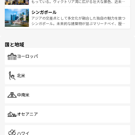
が旅行者を迎えてくれるので、きっと忘れられない旅にな
いビーチでリゾート気分を楽しむことができる。タイ料理
もっている。ヴィクトリア湾に広がる壮大な景色、近未来
るはずだ。 なお、新着のベトナム情報は
コンテンツ一覧
を
は世界的に有名で、屋台から高級レストランまで味覚を刺
的なアートスポット、そして歴史と現代が融合した町並
参照してほしい。
シンガポール
激する。気候は一年中温暖で、どの季節にも異なる楽しみ
み、どこを訪れても感動するはず。観光スポットが密集し
が待っている。親しみやすいタイの人々、仏教を中心とし
ており、効率よく見どころを回れるのも魅力。息をのむよ
アジアの交差点として多文化が融合した独自の魅力を放つ
た文化、そして多様な観光資源が、訪れる旅人を魅了し続
うな絶景から文化的な体験まで、香港を存分に楽しみ尽く
シンガポール。未来的な建築物が並ぶマリーナベイ、歴史
ける。 なお、新着のタイ情報は
コンテンツ一覧
を参照して
そう。 なお、新着の香港情報は
コンテンツ一覧
を参照して
と伝統を感じられるエスニックタウン、多数の緑豊かな公
ほしい。
ほしい。
園や自然保護区など、自然が調和した近代的な景観と文化
の多様性あふれるカラフルな町は、どこを歩いても新しい
国と地域
発見がある。さらに、治安のよさや充実した公共交通機関
も、旅行者にとっては魅力的なポイント。グルメも豊富
で、ホーカーズは地元の風情を楽しめる外せないスポット
ヨーロッパ
だ。訪れる人を飽きさせないシンガポールで、多様な魅力
を体感しよう。 なお、新着のシンガポール情報は
コンテン
ツ一覧
を参照してほしい。
北米
中南米
オセアニア
ハワイ