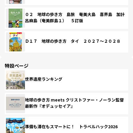
０２ 地球の歩き方 島旅 奄美大島 喜界島 加計
呂麻島（奄美群島１） ５訂版
Ｄ１７ 地球の歩き方 タイ ２０２７～２０２８
特設ページ
世界遺産ランキング
地球の歩き方 meets クリストファー・ノーラン監督
最新作『オデュッセイア』
準備も滞在もスマートに！ トラベルハック2026