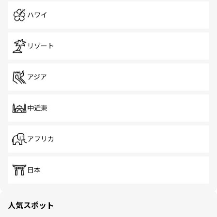
ハワイ
リゾート
アジア
中近東
アフリカ
日本
人気スポット