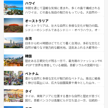
ハワイ
ば市内交通費無料で観光を楽しむこともできる。 なお、新
のような巨大都市は、観光、ショッピング、エンターテイ
着のスイス情報は
コンテンツ一覧
を参照してほしい。
ンメントが詰まった刺激的なスポットだ。一方、アメリカ
年間を通じて温暖な気候に恵まれ、多くの島で構成される
西部には大自然が広がり、グランドキャニオンやイエロー
ハワイは、どの島も独自の魅力をもっている。大自然の神
ストーン国立公園といった絶景が堪能できる。さらに、南
秘を感じたいなら、火山が生み出した壮大な景観を誇るハ
オーストラリア
部のニューオーリンズでは、音楽と美食が融合した独特の
ワイ島は見逃せない。また、定番の観光地といえばオアフ
文化が魅力。旅行者はアメリカの各地域で異なる魅力を楽
島だが、静かな自然を求めるならマウイ島やカウアイ島が
オーストラリアは、壮大な自然と多様な文化が魅力の国。
しみながら、その多様性と豊かな歴史を感じることができ
おすすめ。エメラルドグリーンに輝く海をはじめ、豊かな
シドニーのシンボルであるシドニー・オペラハウス、オー
るだろう。車でのロードトリップや列車の旅も、アメリカ
文化や歴史が息づいている。「アロハスピリット」と呼ば
ストラリア東海岸北部に広がる大サンゴ礁地帯グレートバ
ならではの贅沢な旅のスタイルだ。 なお、新着のアメリカ
台湾
れるおもてなしの心で訪れる人々を迎えてくれるハワイの
リアリーフや大陸中央部にそびえるウルル（エアーズロッ
情報は
コンテンツ一覧
を参照してほしい。
人々、おいしいローカルフードやハワイアンミュージッ
ク）、タスマニアの美しい原生林やケアンズの熱帯雨林な
日本から約４時間ほどでたどり着く台湾は、多彩な文化と
ク、伝統的なフラダンスなど、すべてがハワイの魅力を彩
ど、見どころがたくさん。また、カフェやワイン、オージ
自然が織りなす魅力的な観光地。活気あふれる大都市の台
っている。訪れるたびに新しい発見と感動が待っているハ
ービーフなどの食文化も豊かで、美味しいものであふれて
北やノスタルジックな町並みが人気な九份（ジォウフェ
ワイを、存分に味わってほしい。 なお、新着のハワイ情報
韓国
いる。アクティビティも充実しており、サーフィンやダイ
ン）、静ひつな山岳地帯である台湾東部など、都市の喧騒
は
コンテンツ一覧
を参照してほしい。
ビング、ハイキングなど、アウトドア好きにはたまらな
と山間の静けさが共存しており、訪れる人に新しい発見と
歴史ある王朝文化が残る一方で、最先端のファッションやK
い。オーストラリアの多彩な魅力を存分に味わいつくそ
驚きをもたらしてくれる。また、奥深い台湾の食文化も魅
-POPで世界を席巻している韓国。首都ソウルの宮殿や伝統
う。 なお、新着のオーストラリア情報は
コンテンツ一覧
を
力で、夜市などの屋台グルメから高級料理、ヘルシーで美
家屋が並ぶエリアでは韓国の歴史と文化に浸ることがで
参照してほしい。
ベトナム
容にもいいと評判のスイーツなど、バラエティ豊かな料理
き、地方に足を延ばせば四季折々の自然美を楽しむことが
が味わえる。 なお、新着の台湾情報は
コンテンツ一覧
を参
できる。そして、キムチや焼肉、絶品のストリートフード
豊かな自然と多様な文化が魅力的なベトナム。南北に細長
照してほしい。
まで、さまざまな韓国料理が待っている。夜には、韓国な
く伸びる国土には、広大な田園風景や青々とした山々、世
らではのナイトライフも堪能できる。あたたかいホスピタ
界遺産に登録された壮大な自然景観が点在し、都市部では
タイ
リティに包まれながら、韓国の多彩な魅力を心ゆくまで味
急速な発展と共に伝統が息づく。ハノイの古い町並みやホ
わってみてほしい。 なお、新着の韓国情報は
コンテンツ一
ーチミン市のフランス統治時代の建物も、独特の雰囲気を
タイは、東南アジアに位置する豊かな自然と歴史が息づく
覧
を参照してほしい。
醸し出している。また、バラエティの豊かさとおいしさで
国だ。首都バンコクは高層ビルが立ち並ぶ一方、伝統的な
世界中の食通を魅了してやまないベトナム料理も魅力のひ
寺院や市場がいたるところに点在し、古きよき文化と現代