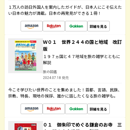
１万人の訪日外国人を案内したガイドが、日本人にこそ伝えた
い日本の魅力が満載。日本の再発見ができる１冊！
詳細を見る
Ｗ０１ 世界２４４の国と地域 改訂
版
１９７ヵ国と４７地域を旅の雑学とともに
解説
旅の図鑑
2024.07.18 発売
今こそ学びたい世界のことを集めました！首都、言語、民族、
宗教、特長、現地の挨拶、誰かに話したくなる旅の雑学も。
詳細を見る
０１ 御朱印でめぐる鎌倉のお寺 三