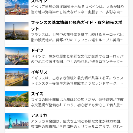
スペイン
ろん、トスカーナの美しい田園風景やアマルフィ海岸の絶
景など、自然景観も見逃せない。観光の合間には、本場の
イベリア半島のほぼ80％を占めるスペインは、太陽が降り
ピザやパスタなど、絶品のイタリア料理を堪能することも
注ぐ地中海沿岸から雄大なピレネー山脈まで、多彩な自然
できる。朝目覚めてから夜眠るまで、すべての瞬間を楽し
と文化が詰まったヨーロッパ屈指の旅行先だ。多様な地域
フランスの基本情報と観光ガイド・有名観光スポ
ませてくれるイタリアで、忘れられない旅をしてみよう！
文化が根付くこの国では、情熱的なフラメンコ、熱気あふ
なお、新着のイタリア情報は
コンテンツ一覧
を参照してほ
れる闘牛、そして美味しいタパスが生活の一部となってい
ット
しい。
る。首都マドリードの洗練された雰囲気や、バルセロナの
フランスは、世界中の旅行者を魅了し続けるヨーロッパ屈
アートに溢れた街角から、地方では古代ローマ遺跡や中世
指の観光地だ。首都パリのエッフェル塔やルーブル美術館
の城塞都市、穏やかなビーチリゾートまで多彩な表情を見
といった象徴的なスポットから、田舎町の古風な美しさま
せる。地方によって風土や気候が異なるスペインはその個
ドイツ
で、幅広い魅力が詰まっている。華麗な宮殿、歴史的な大
性で訪れる人を魅了する。 なお、新着のスペイン情報は
コ
聖堂、美しいビーチ、そして豊かな自然が、訪れる者を心
ドイツは、豊かな歴史と多彩な文化が交差するヨーロッパ
ンテンツ一覧
を参照してほしい。
から魅了する。また、フランスは美食の国としても知ら
の中心に位置する国。中世の街並みが残るロマンチック街
れ、フランス料理はユネスコ無形文化遺産にも登録されて
道から、未来を先取りするようなモダンな都市まで多様な
イギリス
いる。シャンパンの発祥地であるランス、プロヴァンスの
顔を持つこの国は、どこを歩いても飽きることがない。ベ
香り高いラベンダー畑など、多彩な楽しみ方が可能だ。さ
ルリンの文化的活気、バイエルン州のアルプスの絶景、そ
イギリスは、古きよき伝統と最先端が共存する国。ウェス
らに、パリ以外の地域にも魅力が溢れており、どの街角に
してライン川沿いのワイン畑といった風景は必見。ビール
トミンスター寺院や大英博物館のようなランドマーク、歴
も豊かな歴史と文化が息づいている。パリ以外の個性あふ
とソーセージを味わいながら地元の人と過ごす楽しい時間
史ある大学都市、美しい丘陵地帯や牧歌的な風景など、エ
れる地方に足を運ぶとそれぞれで全く異なる文化を体験で
スイス
は、お酒好きな人にはぜひ体験してほしい。 なお、新着の
リアごとに異なる魅力がある。また、優雅なアフタヌーン
きるだろう。 なお、新着のフランス情報は
コンテンツ一覧
ドイツ情報は
コンテンツ一覧
を参照してほしい。
ティー、ビール好きにはたまらない英国パブ、サッカー観
スイスの国土面積は九州ほどの広さだが、運行時刻が正確
を参照してほしい。
戦など、本場だからこそできる体験も豊富。イギリスを旅
な交通網が整備されており、初心者でも安心して個人旅行
して楽しみつくそう。 なお、新着のイギリス情報は
コンテ
を楽しめる。日本同様に時刻表どおりの旅が可能だ。中世
アメリカ
ンツ一覧
を参照してほしい。
の建物がそのまま残る町や、スイスならではのユニークな
博物館もあり、アルプス観光だけでなく町歩きも満喫する
アメリカ合衆国は、広大な土地と多様な文化が魅力の国。
ことができる。国民の所得が高いため物価も高いが、旅行
東海岸の都市部から西海岸のカリフォルニアまで、訪れる
者向けの交通パス提供のサービスもあり、うまく活用すれ
場所ごとに異なる風景と体験が待っている。ニューヨーク