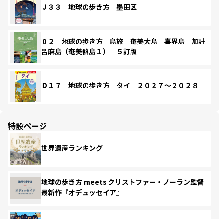
Ｊ３３ 地球の歩き方 墨田区
０２ 地球の歩き方 島旅 奄美大島 喜界島 加計
呂麻島（奄美群島１） ５訂版
Ｄ１７ 地球の歩き方 タイ ２０２７～２０２８
特設ページ
世界遺産ランキング
地球の歩き方 meets クリストファー・ノーラン監督
最新作『オデュッセイア』