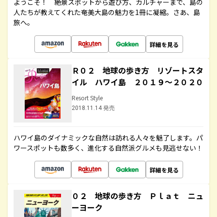
ようこそ！ 絶景スポットから遊び方、カルチャーまで、島の
人たちが教えてくれた奄美大島の魅力を1冊に凝縮。さあ、島
旅へ。
詳細を見る
Ｒ０２ 地球の歩き方 リゾートスタ
イル ハワイ島 ２０１９～２０２０
Resort Style
2018.11.14 発売
ハワイ島のダイナミックな自然は訪れる人々を魅了します。パ
ワースポットも数多く、進化する自然派グルメも見逃せない！
詳細を見る
０２ 地球の歩き方 Ｐｌａｔ ニュ
ーヨーク