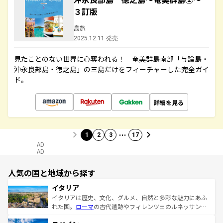
３訂版
島旅
2025.12.11 発売
見たことのない世界に心奪われる！ 奄美群島南部「与論島・
沖永良部島・徳之島」の三島だけをフィーチャーした完全ガイ
ド。
詳細を見る
…
1
2
3
17
AD
AD
人気の国と地域から探す
イタリア
イタリアは歴史、文化、グルメ、自然と多彩な魅力にあふ
れた国。
ローマ
の古代遺跡やフィレンツェのルネッサンス
美術、ヴェネツィアの運河など、歴史あるスポットはもち