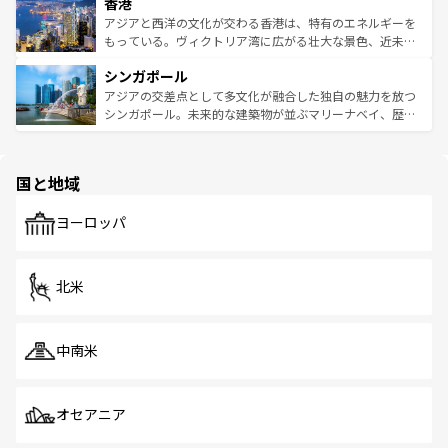
香港
とつ。フォーやバインミー、ベトナムコーヒーなどは、ぜ
の活気が交差している。北部ではチェンマイなどの山岳地
ひ現地で味わいたい。どの地域を訪れてもあたたかい人々
帯で自然と触れ合い、南部ではプーケットやクラビの美し
アジアと西洋の文化が交わる香港は、特有のエネルギーを
が旅行者を迎えてくれるので、きっと忘れられない旅にな
いビーチでリゾート気分を楽しむことができる。タイ料理
もっている。ヴィクトリア湾に広がる壮大な景色、近未来
るはずだ。 なお、新着のベトナム情報は
コンテンツ一覧
を
は世界的に有名で、屋台から高級レストランまで味覚を刺
的なアートスポット、そして歴史と現代が融合した町並
参照してほしい。
シンガポール
激する。気候は一年中温暖で、どの季節にも異なる楽しみ
み、どこを訪れても感動するはず。観光スポットが密集し
が待っている。親しみやすいタイの人々、仏教を中心とし
ており、効率よく見どころを回れるのも魅力。息をのむよ
アジアの交差点として多文化が融合した独自の魅力を放つ
た文化、そして多様な観光資源が、訪れる旅人を魅了し続
うな絶景から文化的な体験まで、香港を存分に楽しみ尽く
シンガポール。未来的な建築物が並ぶマリーナベイ、歴史
ける。 なお、新着のタイ情報は
コンテンツ一覧
を参照して
そう。 なお、新着の香港情報は
コンテンツ一覧
を参照して
と伝統を感じられるエスニックタウン、多数の緑豊かな公
ほしい。
ほしい。
園や自然保護区など、自然が調和した近代的な景観と文化
の多様性あふれるカラフルな町は、どこを歩いても新しい
国と地域
発見がある。さらに、治安のよさや充実した公共交通機関
も、旅行者にとっては魅力的なポイント。グルメも豊富
で、ホーカーズは地元の風情を楽しめる外せないスポット
ヨーロッパ
だ。訪れる人を飽きさせないシンガポールで、多様な魅力
を体感しよう。 なお、新着のシンガポール情報は
コンテン
ツ一覧
を参照してほしい。
北米
中南米
オセアニア