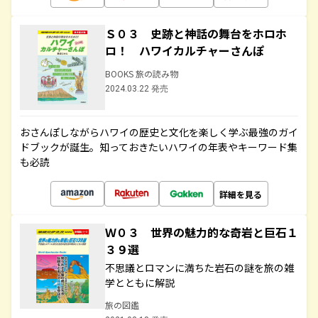
Ｓ０３ 史跡と神話の舞台をホロホ
ロ！ ハワイカルチャーさんぽ
BOOKS 旅の読み物
2024.03.22 発売
おさんぽしながらハワイの歴史と文化を楽しく学ぶ最強のガイ
ドブックが誕生。知っておきたいハワイの年表やキーワード集
も必読
詳細を見る
Ｗ０３ 世界の魅力的な奇岩と巨石１
３９選
不思議とロマンに満ちた岩石の謎を旅の雑
学とともに解説
旅の図鑑