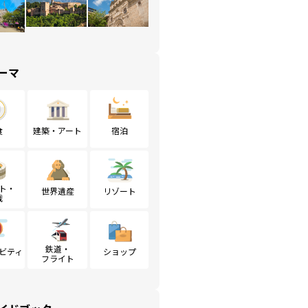
ーマ
食
建築・アート
宿泊
ト・
世界遺産
リゾート
戦
鉄道・
ビティ
ショップ
フライト