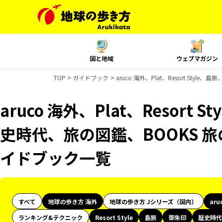
国と地域
ウェブマガジン
TOP
ガイドブック
aruco 海外、Plat、Resort St
aruco 海外、Plat、Resort
史時代、旅の図鑑、BOOKS 旅
イドブック一覧
すべて
地球の歩き方 海外
地球の歩き方 Jシリーズ（国内）
aru
ランキング&テクニック
Resort Style
島旅
御朱印
歴史時代