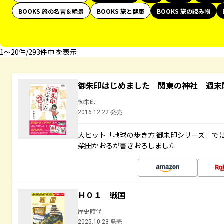
BOOKS 旅の名言＆絶景
BOOKS 旅と健康
BOOKS 旅の読み物
1〜20件/293件中 を表示
御朱印はじめました 関東の神社 週末
御朱印
2016.12.22 発売
大ヒット「地球の歩き方 御朱印シリーズ」で
柴田かおるが書きおろしました
Ｈ０１ 戦国
歴史時代
2025.10.23 発売