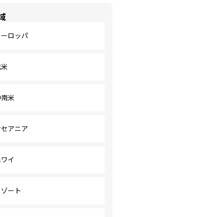
域
ヨーロッパ
北米
中南米
オセアニア
ハワイ
リゾート