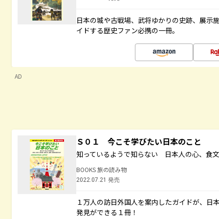
日本の城や古戦場、武将ゆかりの史跡、展示
イドする歴史ファン必携の一冊。
AD
Ｓ０１ 今こそ学びたい日本のこと
知っているようで知らない 日本人の心、食
BOOKS 旅の読み物
2022.07.21 発売
１万人の訪日外国人を案内したガイドが、日
発見ができる１冊！