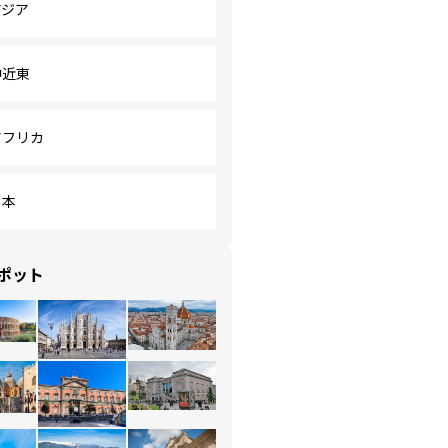
アジア
中近東
アフリカ
日本
ポット