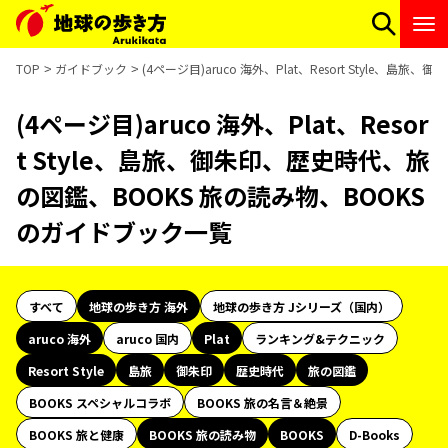
TOP
ガイドブック
(4ページ目)aruco 海外、Plat、Resort Style
(4ページ目)aruco 海外、Plat、Resor
t Style、島旅、御朱印、歴史時代、旅
の図鑑、BOOKS 旅の読み物、BOOKS
のガイドブック一覧
すべて
地球の歩き方 海外
地球の歩き方 Jシリーズ（国内）
aruco 海外
aruco 国内
Plat
ランキング&テクニック
Resort Style
島旅
御朱印
歴史時代
旅の図鑑
BOOKS スペシャルコラボ
BOOKS 旅の名言＆絶景
BOOKS 旅と健康
BOOKS 旅の読み物
BOOKS
D-Books