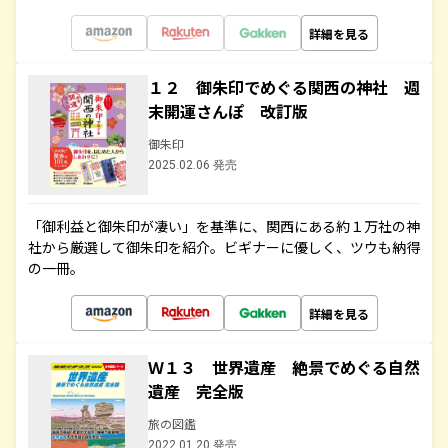
詳細を見る
１２ 御朱印でめぐる関西の神社 週
末開運さんぽ 改訂版
御朱印
2025.02.06 発売
「御利益と御朱印が凄い」を基準に、関西にある約１万社の神
社から厳選して御朱印を紹介。ビギナーに優しく、ツウも納得
の一冊。
詳細を見る
Ｗ１３ 世界遺産 絶景でめぐる自然
遺産 完全版
旅の図鑑
2022.01.20 発売