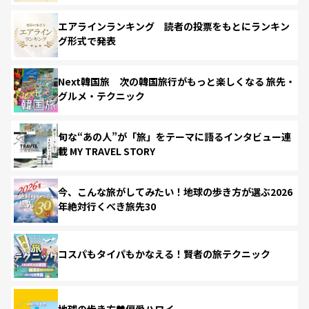
エアラインランキング 読者の投票をもとにランキン
グ形式で発表
Next韓国旅 次の韓国旅行がもっと楽しくなる 旅先・
グルメ・テクニック
旬な“あの人”が「旅」をテーマに語るインタビュー連
載 MY TRAVEL STORY
今、こんな旅がしてみたい！地球の歩き方が選ぶ2026
年絶対行くべき旅先30
コスパもタイパもかなえる！賢者の旅テクニック