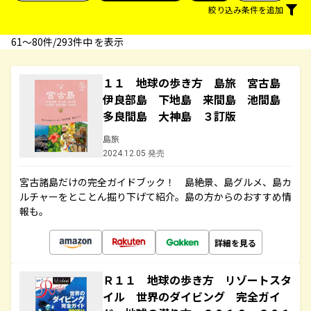
絞り込み条件を追加
61〜80件/293件中 を表示
１１ 地球の歩き方 島旅 宮古島
伊良部島 下地島 来間島 池間島
多良間島 大神島 ３訂版
島旅
2024.12.05 発売
宮古諸島だけの完全ガイドブック！ 島絶景、島グルメ、島カ
ルチャーをとことん掘り下げて紹介。島の方からのおすすめ情
報も。
詳細を見る
Ｒ１１ 地球の歩き方 リゾートスタ
イル 世界のダイビング 完全ガイ