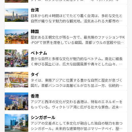
るだろう。車でのロードトリップや列車の旅も、アメリカ
文化や歴史が息づいている。「アロハスピリット」と呼ば
ストラリア東海岸北部に広がる大サンゴ礁地帯グレートバ
ならではの贅沢な旅のスタイルだ。 なお、新着のアメリカ
台湾
れるおもてなしの心で訪れる人々を迎えてくれるハワイの
リアリーフや大陸中央部にそびえるウルル（エアーズロッ
情報は
コンテンツ一覧
を参照してほしい。
人々、おいしいローカルフードやハワイアンミュージッ
ク）、タスマニアの美しい原生林やケアンズの熱帯雨林な
日本から約４時間ほどでたどり着く台湾は、多彩な文化と
ク、伝統的なフラダンスなど、すべてがハワイの魅力を彩
ど、見どころがたくさん。また、カフェやワイン、オージ
自然が織りなす魅力的な観光地。活気あふれる大都市の台
っている。訪れるたびに新しい発見と感動が待っているハ
ービーフなどの食文化も豊かで、美味しいものであふれて
北やノスタルジックな町並みが人気な九份（ジォウフェ
ワイを、存分に味わってほしい。 なお、新着のハワイ情報
韓国
いる。アクティビティも充実しており、サーフィンやダイ
ン）、静ひつな山岳地帯である台湾東部など、都市の喧騒
は
コンテンツ一覧
を参照してほしい。
ビング、ハイキングなど、アウトドア好きにはたまらな
と山間の静けさが共存しており、訪れる人に新しい発見と
歴史ある王朝文化が残る一方で、最先端のファッションやK
い。オーストラリアの多彩な魅力を存分に味わいつくそ
驚きをもたらしてくれる。また、奥深い台湾の食文化も魅
-POPで世界を席巻している韓国。首都ソウルの宮殿や伝統
う。 なお、新着のオーストラリア情報は
コンテンツ一覧
を
力で、夜市などの屋台グルメから高級料理、ヘルシーで美
家屋が並ぶエリアでは韓国の歴史と文化に浸ることがで
参照してほしい。
ベトナム
容にもいいと評判のスイーツなど、バラエティ豊かな料理
き、地方に足を延ばせば四季折々の自然美を楽しむことが
が味わえる。 なお、新着の台湾情報は
コンテンツ一覧
を参
できる。そして、キムチや焼肉、絶品のストリートフード
豊かな自然と多様な文化が魅力的なベトナム。南北に細長
照してほしい。
まで、さまざまな韓国料理が待っている。夜には、韓国な
く伸びる国土には、広大な田園風景や青々とした山々、世
らではのナイトライフも堪能できる。あたたかいホスピタ
界遺産に登録された壮大な自然景観が点在し、都市部では
タイ
リティに包まれながら、韓国の多彩な魅力を心ゆくまで味
急速な発展と共に伝統が息づく。ハノイの古い町並みやホ
わってみてほしい。 なお、新着の韓国情報は
コンテンツ一
ーチミン市のフランス統治時代の建物も、独特の雰囲気を
タイは、東南アジアに位置する豊かな自然と歴史が息づく
覧
を参照してほしい。
醸し出している。また、バラエティの豊かさとおいしさで
国だ。首都バンコクは高層ビルが立ち並ぶ一方、伝統的な
世界中の食通を魅了してやまないベトナム料理も魅力のひ
寺院や市場がいたるところに点在し、古きよき文化と現代
香港
とつ。フォーやバインミー、ベトナムコーヒーなどは、ぜ
の活気が交差している。北部ではチェンマイなどの山岳地
ひ現地で味わいたい。どの地域を訪れてもあたたかい人々
帯で自然と触れ合い、南部ではプーケットやクラビの美し
アジアと西洋の文化が交わる香港は、特有のエネルギーを
が旅行者を迎えてくれるので、きっと忘れられない旅にな
いビーチでリゾート気分を楽しむことができる。タイ料理
もっている。ヴィクトリア湾に広がる壮大な景色、近未来
るはずだ。 なお、新着のベトナム情報は
コンテンツ一覧
を
は世界的に有名で、屋台から高級レストランまで味覚を刺
的なアートスポット、そして歴史と現代が融合した町並
参照してほしい。
シンガポール
激する。気候は一年中温暖で、どの季節にも異なる楽しみ
み、どこを訪れても感動するはず。観光スポットが密集し
が待っている。親しみやすいタイの人々、仏教を中心とし
ており、効率よく見どころを回れるのも魅力。息をのむよ
アジアの交差点として多文化が融合した独自の魅力を放つ
た文化、そして多様な観光資源が、訪れる旅人を魅了し続
うな絶景から文化的な体験まで、香港を存分に楽しみ尽く
シンガポール。未来的な建築物が並ぶマリーナベイ、歴史