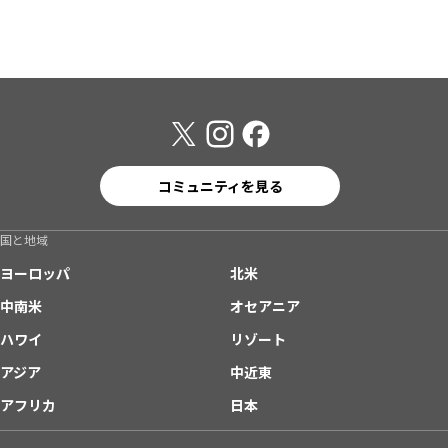
コミュニティを見る
国と地域
ヨーロッパ
北米
中南米
オセアニア
ハワイ
リゾート
アジア
中近東
アフリカ
日本