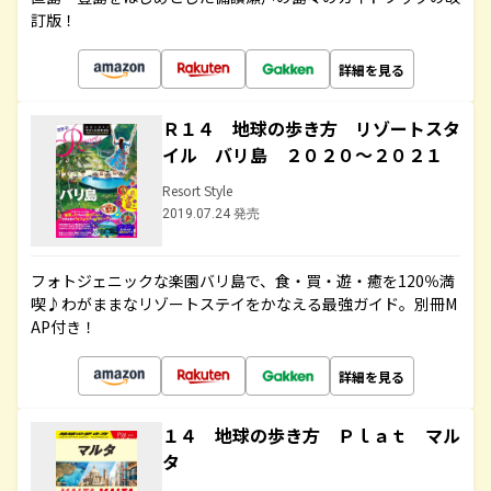
訂版！
詳細を見る
Ｒ１４ 地球の歩き方 リゾートスタ
イル バリ島 ２０２０～２０２１
Resort Style
2019.07.24 発売
フォトジェニックな楽園バリ島で、食・買・遊・癒を120％満
喫♪わがままなリゾートステイをかなえる最強ガイド。別冊M
AP付き！
詳細を見る
１４ 地球の歩き方 Ｐｌａｔ マル
タ