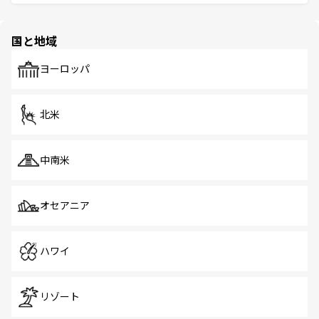
ける。 なお、新着のタイ情報は
コンテンツ一覧
を参照して
そう。 なお、新着の香港情報は
コンテンツ一覧
を参照して
と伝統を感じられるエスニックタウン、多数の緑豊かな公
ほしい。
ほしい。
園や自然保護区など、自然が調和した近代的な景観と文化
の多様性あふれるカラフルな町は、どこを歩いても新しい
国と地域
発見がある。さらに、治安のよさや充実した公共交通機関
も、旅行者にとっては魅力的なポイント。グルメも豊富
で、ホーカーズは地元の風情を楽しめる外せないスポット
ヨーロッパ
だ。訪れる人を飽きさせないシンガポールで、多様な魅力
を体感しよう。 なお、新着のシンガポール情報は
コンテン
ツ一覧
を参照してほしい。
北米
中南米
オセアニア
ハワイ
リゾート