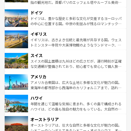
アートに溢れた街角から、地方では古代ローマ遺跡や中世
指の観光地だ。首都パリのエッフェル塔やルーブル美術館
の城塞都市、穏やかなビーチリゾートまで多彩な表情を見
といった象徴的なスポットから、田舎町の古風な美しさま
せる。地方によって風土や気候が異なるスペインはその個
ドイツ
で、幅広い魅力が詰まっている。華麗な宮殿、歴史的な大
性で訪れる人を魅了する。 なお、新着のスペイン情報は
コ
聖堂、美しいビーチ、そして豊かな自然が、訪れる者を心
ドイツは、豊かな歴史と多彩な文化が交差するヨーロッパ
ンテンツ一覧
を参照してほしい。
から魅了する。また、フランスは美食の国としても知ら
の中心に位置する国。中世の街並みが残るロマンチック街
れ、フランス料理はユネスコ無形文化遺産にも登録されて
道から、未来を先取りするようなモダンな都市まで多様な
イギリス
いる。シャンパンの発祥地であるランス、プロヴァンスの
顔を持つこの国は、どこを歩いても飽きることがない。ベ
香り高いラベンダー畑など、多彩な楽しみ方が可能だ。さ
ルリンの文化的活気、バイエルン州のアルプスの絶景、そ
イギリスは、古きよき伝統と最先端が共存する国。ウェス
らに、パリ以外の地域にも魅力が溢れており、どの街角に
してライン川沿いのワイン畑といった風景は必見。ビール
トミンスター寺院や大英博物館のようなランドマーク、歴
も豊かな歴史と文化が息づいている。パリ以外の個性あふ
とソーセージを味わいながら地元の人と過ごす楽しい時間
史ある大学都市、美しい丘陵地帯や牧歌的な風景など、エ
れる地方に足を運ぶとそれぞれで全く異なる文化を体験で
スイス
は、お酒好きな人にはぜひ体験してほしい。 なお、新着の
リアごとに異なる魅力がある。また、優雅なアフタヌーン
きるだろう。 なお、新着のフランス情報は
コンテンツ一覧
ドイツ情報は
コンテンツ一覧
を参照してほしい。
ティー、ビール好きにはたまらない英国パブ、サッカー観
スイスの国土面積は九州ほどの広さだが、運行時刻が正確
を参照してほしい。
戦など、本場だからこそできる体験も豊富。イギリスを旅
な交通網が整備されており、初心者でも安心して個人旅行
して楽しみつくそう。 なお、新着のイギリス情報は
コンテ
を楽しめる。日本同様に時刻表どおりの旅が可能だ。中世
アメリカ
ンツ一覧
を参照してほしい。
の建物がそのまま残る町や、スイスならではのユニークな
博物館もあり、アルプス観光だけでなく町歩きも満喫する
アメリカ合衆国は、広大な土地と多様な文化が魅力の国。
ことができる。国民の所得が高いため物価も高いが、旅行
東海岸の都市部から西海岸のカリフォルニアまで、訪れる
者向けの交通パス提供のサービスもあり、うまく活用すれ
場所ごとに異なる風景と体験が待っている。ニューヨーク
ハワイ
ば市内交通費無料で観光を楽しむこともできる。 なお、新
のような巨大都市は、観光、ショッピング、エンターテイ
着のスイス情報は
コンテンツ一覧
を参照してほしい。
ンメントが詰まった刺激的なスポットだ。一方、アメリカ
年間を通じて温暖な気候に恵まれ、多くの島で構成される
西部には大自然が広がり、グランドキャニオンやイエロー
ハワイは、どの島も独自の魅力をもっている。大自然の神
ストーン国立公園といった絶景が堪能できる。さらに、南
秘を感じたいなら、火山が生み出した壮大な景観を誇るハ
オーストラリア
部のニューオーリンズでは、音楽と美食が融合した独特の
ワイ島は見逃せない。また、定番の観光地といえばオアフ
文化が魅力。旅行者はアメリカの各地域で異なる魅力を楽
島だが、静かな自然を求めるならマウイ島やカウアイ島が
オーストラリアは、壮大な自然と多様な文化が魅力の国。
しみながら、その多様性と豊かな歴史を感じることができ
おすすめ。エメラルドグリーンに輝く海をはじめ、豊かな
シドニーのシンボルであるシドニー・オペラハウス、オー