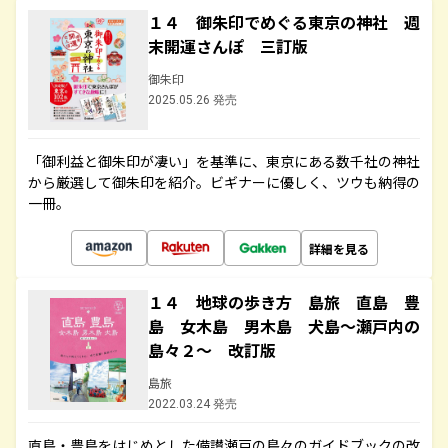
１４ 御朱印でめぐる東京の神社 週
末開運さんぽ 三訂版
御朱印
2025.05.26 発売
「御利益と御朱印が凄い」を基準に、東京にある数千社の神社
から厳選して御朱印を紹介。ビギナーに優しく、ツウも納得の
一冊。
詳細を見る
１４ 地球の歩き方 島旅 直島 豊
島 女木島 男木島 犬島～瀬戸内の
島々２～ 改訂版
島旅
2022.03.24 発売
直島・豊島をはじめとした備讃瀬戸の島々のガイドブックの改