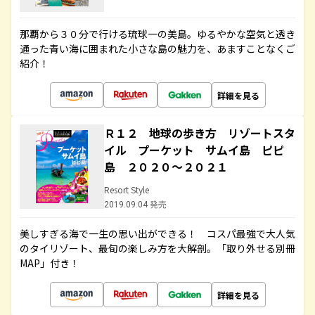
那覇から３０分で行ける琉球一の美島。ゆるやかな空気と透き
通った青い海に囲まれた小さな島の魅力を、あますことなくご
紹介！
詳細を見る
Ｒ１２ 地球の歩き方 リゾートスタ
イル プーケット サムイ島 ピピ
島 ２０２０～２０２１
Resort Style
2019.09.04 発売
美しすぎる海で一生の思い出ができる！ コスパ最強で大人気
のタイリゾート、最旬の楽しみ方を大解剖。「取り外せる別冊
MAP」付き！
詳細を見る