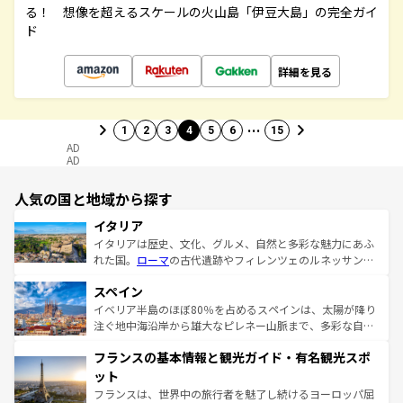
る！ 想像を超えるスケールの火山島「伊豆大島」の完全ガイ
ド
詳細を見る
…
1
2
3
4
5
6
15
AD
AD
人気の国と地域から探す
イタリア
イタリアは歴史、文化、グルメ、自然と多彩な魅力にあふ
れた国。
ローマ
の古代遺跡やフィレンツェのルネッサンス
美術、ヴェネツィアの運河など、歴史あるスポットはもち
スペイン
ろん、トスカーナの美しい田園風景やアマルフィ海岸の絶
景など、自然景観も見逃せない。観光の合間には、本場の
イベリア半島のほぼ80％を占めるスペインは、太陽が降り
ピザやパスタなど、絶品のイタリア料理を堪能することも
注ぐ地中海沿岸から雄大なピレネー山脈まで、多彩な自然
できる。朝目覚めてから夜眠るまで、すべての瞬間を楽し
と文化が詰まったヨーロッパ屈指の旅行先だ。多様な地域
フランスの基本情報と観光ガイド・有名観光スポ
ませてくれるイタリアで、忘れられない旅をしてみよう！
文化が根付くこの国では、情熱的なフラメンコ、熱気あふ
なお、新着のイタリア情報は
コンテンツ一覧
を参照してほ
れる闘牛、そして美味しいタパスが生活の一部となってい
ット
しい。
る。首都マドリードの洗練された雰囲気や、バルセロナの
フランスは、世界中の旅行者を魅了し続けるヨーロッパ屈