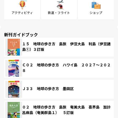
アクティビティ
鉄道・フライト
ショップ
新刊ガイドブック
１５ 地球の歩き方 島旅 伊豆大島 利島（伊豆諸
島①）３訂版
Ｃ０２ 地球の歩き方 ハワイ島 ２０２７～２０２
８
Ｊ３３ 地球の歩き方 墨田区
０２ 地球の歩き方 島旅 奄美大島 喜界島 加計
呂麻島（奄美群島１） ５訂版