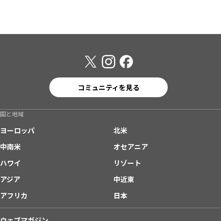
コミュニティを見る
国と地域
ヨーロッパ
北米
中南米
オセアニア
ハワイ
リゾート
アジア
中近東
アフリカ
日本
ウェブマガジン