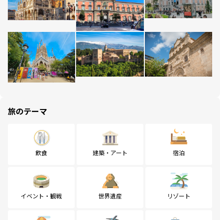
旅のテーマ
飲食
建築・アート
宿泊
イベント・観戦
世界遺産
リゾート