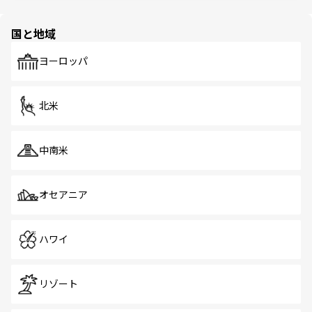
ほしい。
ほしい。
園や自然保護区など、自然が調和した近代的な景観と文化
の多様性あふれるカラフルな町は、どこを歩いても新しい
国と地域
発見がある。さらに、治安のよさや充実した公共交通機関
も、旅行者にとっては魅力的なポイント。グルメも豊富
で、ホーカーズは地元の風情を楽しめる外せないスポット
ヨーロッパ
だ。訪れる人を飽きさせないシンガポールで、多様な魅力
を体感しよう。 なお、新着のシンガポール情報は
コンテン
ツ一覧
を参照してほしい。
北米
中南米
オセアニア
ハワイ
リゾート