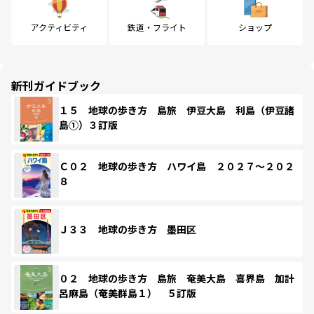
アクティビティ
鉄道・フライト
ショップ
新刊ガイドブック
１５ 地球の歩き方 島旅 伊豆大島 利島（伊豆諸
島①）３訂版
Ｃ０２ 地球の歩き方 ハワイ島 ２０２７～２０２
８
Ｊ３３ 地球の歩き方 墨田区
０２ 地球の歩き方 島旅 奄美大島 喜界島 加計
呂麻島（奄美群島１） ５訂版