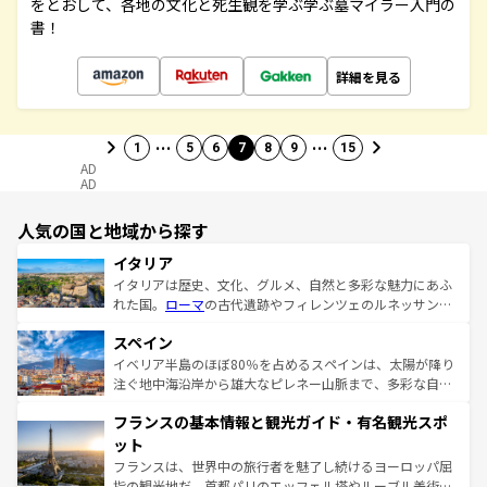
をとおして、各地の文化と死生観を学ぶ学ぶ墓マイラー入門の
書！
詳細を見る
…
…
1
5
6
7
8
9
15
AD
AD
人気の国と地域から探す
イタリア
イタリアは歴史、文化、グルメ、自然と多彩な魅力にあふ
れた国。
ローマ
の古代遺跡やフィレンツェのルネッサンス
美術、ヴェネツィアの運河など、歴史あるスポットはもち
スペイン
ろん、トスカーナの美しい田園風景やアマルフィ海岸の絶
景など、自然景観も見逃せない。観光の合間には、本場の
イベリア半島のほぼ80％を占めるスペインは、太陽が降り
ピザやパスタなど、絶品のイタリア料理を堪能することも
注ぐ地中海沿岸から雄大なピレネー山脈まで、多彩な自然
できる。朝目覚めてから夜眠るまで、すべての瞬間を楽し
と文化が詰まったヨーロッパ屈指の旅行先だ。多様な地域
フランスの基本情報と観光ガイド・有名観光スポ
ませてくれるイタリアで、忘れられない旅をしてみよう！
文化が根付くこの国では、情熱的なフラメンコ、熱気あふ
なお、新着のイタリア情報は
コンテンツ一覧
を参照してほ
れる闘牛、そして美味しいタパスが生活の一部となってい
ット
しい。
る。首都マドリードの洗練された雰囲気や、バルセロナの
フランスは、世界中の旅行者を魅了し続けるヨーロッパ屈
アートに溢れた街角から、地方では古代ローマ遺跡や中世
指の観光地だ。首都パリのエッフェル塔やルーブル美術館