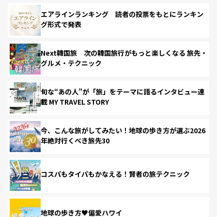
エアラインランキング 読者の投票をもとにランキン
グ形式で発表
Next韓国旅 次の韓国旅行がもっと楽しくなる 旅先・
グルメ・テクニック
旬な“あの人”が「旅」をテーマに語るインタビュー連
載 MY TRAVEL STORY
今、こんな旅がしてみたい！地球の歩き方が選ぶ2026
年絶対行くべき旅先30
コスパもタイパもかなえる！賢者の旅テクニック
地球の歩き方♥偏愛ハワイ