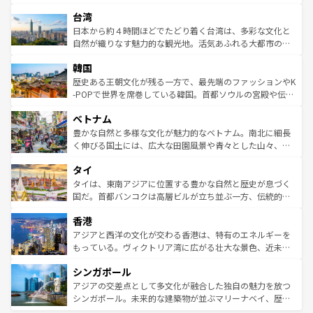
るだろう。車でのロードトリップや列車の旅も、アメリカ
文化や歴史が息づいている。「アロハスピリット」と呼ば
ストラリア東海岸北部に広がる大サンゴ礁地帯グレートバ
ならではの贅沢な旅のスタイルだ。 なお、新着のアメリカ
台湾
れるおもてなしの心で訪れる人々を迎えてくれるハワイの
リアリーフや大陸中央部にそびえるウルル（エアーズロッ
情報は
コンテンツ一覧
を参照してほしい。
人々、おいしいローカルフードやハワイアンミュージッ
ク）、タスマニアの美しい原生林やケアンズの熱帯雨林な
日本から約４時間ほどでたどり着く台湾は、多彩な文化と
ク、伝統的なフラダンスなど、すべてがハワイの魅力を彩
ど、見どころがたくさん。また、カフェやワイン、オージ
自然が織りなす魅力的な観光地。活気あふれる大都市の台
っている。訪れるたびに新しい発見と感動が待っているハ
ービーフなどの食文化も豊かで、美味しいものであふれて
北やノスタルジックな町並みが人気な九份（ジォウフェ
ワイを、存分に味わってほしい。 なお、新着のハワイ情報
韓国
いる。アクティビティも充実しており、サーフィンやダイ
ン）、静ひつな山岳地帯である台湾東部など、都市の喧騒
は
コンテンツ一覧
を参照してほしい。
ビング、ハイキングなど、アウトドア好きにはたまらな
と山間の静けさが共存しており、訪れる人に新しい発見と
歴史ある王朝文化が残る一方で、最先端のファッションやK
い。オーストラリアの多彩な魅力を存分に味わいつくそ
驚きをもたらしてくれる。また、奥深い台湾の食文化も魅
-POPで世界を席巻している韓国。首都ソウルの宮殿や伝統
う。 なお、新着のオーストラリア情報は
コンテンツ一覧
を
力で、夜市などの屋台グルメから高級料理、ヘルシーで美
家屋が並ぶエリアでは韓国の歴史と文化に浸ることがで
参照してほしい。
ベトナム
容にもいいと評判のスイーツなど、バラエティ豊かな料理
き、地方に足を延ばせば四季折々の自然美を楽しむことが
が味わえる。 なお、新着の台湾情報は
コンテンツ一覧
を参
できる。そして、キムチや焼肉、絶品のストリートフード
豊かな自然と多様な文化が魅力的なベトナム。南北に細長
照してほしい。
まで、さまざまな韓国料理が待っている。夜には、韓国な
く伸びる国土には、広大な田園風景や青々とした山々、世
らではのナイトライフも堪能できる。あたたかいホスピタ
界遺産に登録された壮大な自然景観が点在し、都市部では
タイ
リティに包まれながら、韓国の多彩な魅力を心ゆくまで味
急速な発展と共に伝統が息づく。ハノイの古い町並みやホ
わってみてほしい。 なお、新着の韓国情報は
コンテンツ一
ーチミン市のフランス統治時代の建物も、独特の雰囲気を
タイは、東南アジアに位置する豊かな自然と歴史が息づく
覧
を参照してほしい。
醸し出している。また、バラエティの豊かさとおいしさで
国だ。首都バンコクは高層ビルが立ち並ぶ一方、伝統的な
世界中の食通を魅了してやまないベトナム料理も魅力のひ
寺院や市場がいたるところに点在し、古きよき文化と現代
香港
とつ。フォーやバインミー、ベトナムコーヒーなどは、ぜ
の活気が交差している。北部ではチェンマイなどの山岳地
ひ現地で味わいたい。どの地域を訪れてもあたたかい人々
帯で自然と触れ合い、南部ではプーケットやクラビの美し
アジアと西洋の文化が交わる香港は、特有のエネルギーを
が旅行者を迎えてくれるので、きっと忘れられない旅にな
いビーチでリゾート気分を楽しむことができる。タイ料理
もっている。ヴィクトリア湾に広がる壮大な景色、近未来
るはずだ。 なお、新着のベトナム情報は
コンテンツ一覧
を
は世界的に有名で、屋台から高級レストランまで味覚を刺
的なアートスポット、そして歴史と現代が融合した町並
参照してほしい。
シンガポール
激する。気候は一年中温暖で、どの季節にも異なる楽しみ
み、どこを訪れても感動するはず。観光スポットが密集し
が待っている。親しみやすいタイの人々、仏教を中心とし
ており、効率よく見どころを回れるのも魅力。息をのむよ
アジアの交差点として多文化が融合した独自の魅力を放つ
た文化、そして多様な観光資源が、訪れる旅人を魅了し続
うな絶景から文化的な体験まで、香港を存分に楽しみ尽く
シンガポール。未来的な建築物が並ぶマリーナベイ、歴史
ける。 なお、新着のタイ情報は
コンテンツ一覧
を参照して
そう。 なお、新着の香港情報は
コンテンツ一覧
を参照して
と伝統を感じられるエスニックタウン、多数の緑豊かな公