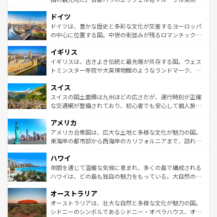
の城塞都市、穏やかなビーチリゾートまで多彩な表情を見
といった象徴的なスポットから、田舎町の古風な美しさま
せる。地方によって風土や気候が異なるスペインはその個
ドイツ
で、幅広い魅力が詰まっている。華麗な宮殿、歴史的な大
性で訪れる人を魅了する。 なお、新着のスペイン情報は
コ
聖堂、美しいビーチ、そして豊かな自然が、訪れる者を心
ドイツは、豊かな歴史と多彩な文化が交差するヨーロッパ
ンテンツ一覧
を参照してほしい。
から魅了する。また、フランスは美食の国としても知ら
の中心に位置する国。中世の街並みが残るロマンチック街
れ、フランス料理はユネスコ無形文化遺産にも登録されて
道から、未来を先取りするようなモダンな都市まで多様な
イギリス
いる。シャンパンの発祥地であるランス、プロヴァンスの
顔を持つこの国は、どこを歩いても飽きることがない。ベ
香り高いラベンダー畑など、多彩な楽しみ方が可能だ。さ
ルリンの文化的活気、バイエルン州のアルプスの絶景、そ
イギリスは、古きよき伝統と最先端が共存する国。ウェス
らに、パリ以外の地域にも魅力が溢れており、どの街角に
してライン川沿いのワイン畑といった風景は必見。ビール
トミンスター寺院や大英博物館のようなランドマーク、歴
も豊かな歴史と文化が息づいている。パリ以外の個性あふ
とソーセージを味わいながら地元の人と過ごす楽しい時間
史ある大学都市、美しい丘陵地帯や牧歌的な風景など、エ
れる地方に足を運ぶとそれぞれで全く異なる文化を体験で
スイス
は、お酒好きな人にはぜひ体験してほしい。 なお、新着の
リアごとに異なる魅力がある。また、優雅なアフタヌーン
きるだろう。 なお、新着のフランス情報は
コンテンツ一覧
ドイツ情報は
コンテンツ一覧
を参照してほしい。
ティー、ビール好きにはたまらない英国パブ、サッカー観
スイスの国土面積は九州ほどの広さだが、運行時刻が正確
を参照してほしい。
戦など、本場だからこそできる体験も豊富。イギリスを旅
な交通網が整備されており、初心者でも安心して個人旅行
して楽しみつくそう。 なお、新着のイギリス情報は
コンテ
を楽しめる。日本同様に時刻表どおりの旅が可能だ。中世
アメリカ
ンツ一覧
を参照してほしい。
の建物がそのまま残る町や、スイスならではのユニークな
博物館もあり、アルプス観光だけでなく町歩きも満喫する
アメリカ合衆国は、広大な土地と多様な文化が魅力の国。
ことができる。国民の所得が高いため物価も高いが、旅行
東海岸の都市部から西海岸のカリフォルニアまで、訪れる
者向けの交通パス提供のサービスもあり、うまく活用すれ
場所ごとに異なる風景と体験が待っている。ニューヨーク
ハワイ
ば市内交通費無料で観光を楽しむこともできる。 なお、新
のような巨大都市は、観光、ショッピング、エンターテイ
着のスイス情報は
コンテンツ一覧
を参照してほしい。
ンメントが詰まった刺激的なスポットだ。一方、アメリカ
年間を通じて温暖な気候に恵まれ、多くの島で構成される
西部には大自然が広がり、グランドキャニオンやイエロー
ハワイは、どの島も独自の魅力をもっている。大自然の神
ストーン国立公園といった絶景が堪能できる。さらに、南
秘を感じたいなら、火山が生み出した壮大な景観を誇るハ
オーストラリア
部のニューオーリンズでは、音楽と美食が融合した独特の
ワイ島は見逃せない。また、定番の観光地といえばオアフ
文化が魅力。旅行者はアメリカの各地域で異なる魅力を楽
島だが、静かな自然を求めるならマウイ島やカウアイ島が
オーストラリアは、壮大な自然と多様な文化が魅力の国。
しみながら、その多様性と豊かな歴史を感じることができ
おすすめ。エメラルドグリーンに輝く海をはじめ、豊かな
シドニーのシンボルであるシドニー・オペラハウス、オー