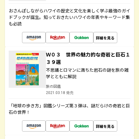
おさんぽしながらハワイの歴史と文化を楽しく学ぶ最強のガイ
ドブックが誕生。知っておきたいハワイの年表やキーワード集
も必読
詳細を見る
Ｗ０３ 世界の魅力的な奇岩と巨石１
３９選
不思議とロマンに満ちた岩石の謎を旅の雑
学とともに解説
旅の図鑑
2021.03.18 発売
「地球の歩き方」図鑑シリーズ第３弾は、謎だらけの奇岩と巨
石の世界！
詳細を見る