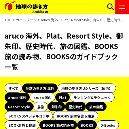
TOP
ガイドブック
aruco 海外、Plat、Resort Style、御朱印、歴史
aruco 海外、Plat、Resort Style、御
朱印、歴史時代、旅の図鑑、BOOKS
旅の読み物、BOOKSのガイドブック
一覧
すべて
地球の歩き方 海外
地球の歩き方 Jシリーズ（国内）
aruco 海外
aruco 国内
Plat
ランキング&テクニック
Resort Style
島旅
御朱印
歴史時代
旅の図鑑
BOOKS スペシャルコラボ
BOOKS 旅の名言＆絶景
BOOKS 旅と健康
BOOKS 旅の読み物
BOOKS
D-Books