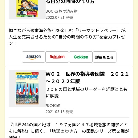
る自分の時間の作り方
BOOKS 旅の読み物
2022.07.21 発売
働きながら週末海外旅行を楽しむ「リーマントラベラー」が、
人生を充実させるための“自分の時間の作り方”を全力プレゼ
ン！
詳細を見る
Ｗ０２ 世界の指導者図鑑 ２０２１
～２０２２年版
２０８の国と地域のリーダーを経歴ととも
に解説
旅の図鑑
2021.03.18 発売
『世界244の国と地域 １９７ヵ国と４７地域を旅の雑学とと
もに解説』に続く、「地球の歩き方」の図鑑シリーズ第２弾が
登場！