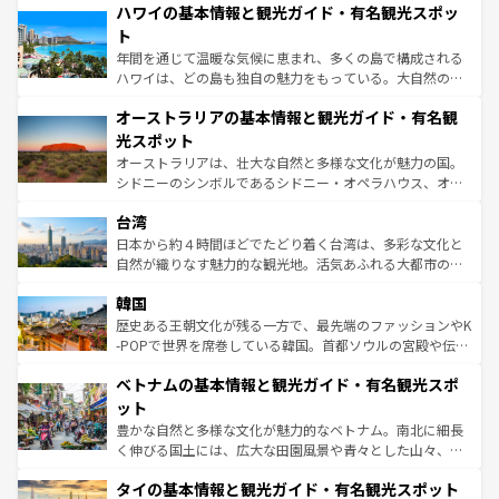
着のスイス情報は
コンテンツ一覧
を参照してほしい。
ハワイの基本情報と観光ガイド・有名観光スポッ
のような巨大都市は、観光、ショッピング、エンターテイ
ンメントが詰まった刺激的なスポットだ。一方、アメリカ
ト
西部には大自然が広がり、グランドキャニオンやイエロー
年間を通じて温暖な気候に恵まれ、多くの島で構成される
ストーン国立公園といった絶景が堪能できる。さらに、南
ハワイは、どの島も独自の魅力をもっている。大自然の神
部のニューオーリンズでは、音楽と美食が融合した独特の
秘を感じたいなら、火山が生み出した壮大な景観を誇るハ
文化が魅力。旅行者はアメリカの各地域で異なる魅力を楽
オーストラリアの基本情報と観光ガイド・有名観
ワイ島は見逃せない。また、定番の観光地といえばオアフ
しみながら、その多様性と豊かな歴史を感じることができ
島だが、静かな自然を求めるならマウイ島やカウアイ島が
光スポット
るだろう。車でのロードトリップや列車の旅も、アメリカ
おすすめ。エメラルドグリーンに輝く海をはじめ、豊かな
オーストラリアは、壮大な自然と多様な文化が魅力の国。
ならではの贅沢な旅のスタイルだ。 なお、新着のアメリカ
文化や歴史が息づいている。「アロハスピリット」と呼ば
シドニーのシンボルであるシドニー・オペラハウス、オー
情報は
コンテンツ一覧
を参照してほしい。
れるおもてなしの心で訪れる人々を迎えてくれるハワイの
ストラリア東海岸北部に広がる大サンゴ礁地帯グレートバ
人々、おいしいローカルフードやハワイアンミュージッ
台湾
リアリーフや大陸中央部にそびえるウルル（エアーズロッ
ク、伝統的なフラダンスなど、すべてがハワイの魅力を彩
ク）、タスマニアの美しい原生林やケアンズの熱帯雨林な
日本から約４時間ほどでたどり着く台湾は、多彩な文化と
っている。訪れるたびに新しい発見と感動が待っているハ
ど、見どころがたくさん。また、カフェやワイン、オージ
自然が織りなす魅力的な観光地。活気あふれる大都市の台
ワイを、存分に味わってほしい。 なお、新着のハワイ情報
ービーフなどの食文化も豊かで、美味しいものであふれて
北やノスタルジックな町並みが人気な九份（ジォウフェ
は
コンテンツ一覧
を参照してほしい。
韓国
いる。アクティビティも充実しており、サーフィンやダイ
ン）、静ひつな山岳地帯である台湾東部など、都市の喧騒
ビング、ハイキングなど、アウトドア好きにはたまらな
と山間の静けさが共存しており、訪れる人に新しい発見と
歴史ある王朝文化が残る一方で、最先端のファッションやK
い。オーストラリアの多彩な魅力を存分に味わいつくそ
驚きをもたらしてくれる。また、奥深い台湾の食文化も魅
-POPで世界を席巻している韓国。首都ソウルの宮殿や伝統
う。 なお、新着のオーストラリア情報は
コンテンツ一覧
を
力で、夜市などの屋台グルメから高級料理、ヘルシーで美
家屋が並ぶエリアでは韓国の歴史と文化に浸ることがで
参照してほしい。
ベトナムの基本情報と観光ガイド・有名観光スポ
容にもいいと評判のスイーツなど、バラエティ豊かな料理
き、地方に足を延ばせば四季折々の自然美を楽しむことが
が味わえる。 なお、新着の台湾情報は
コンテンツ一覧
を参
できる。そして、キムチや焼肉、絶品のストリートフード
ット
照してほしい。
まで、さまざまな韓国料理が待っている。夜には、韓国な
豊かな自然と多様な文化が魅力的なベトナム。南北に細長
らではのナイトライフも堪能できる。あたたかいホスピタ
く伸びる国土には、広大な田園風景や青々とした山々、世
リティに包まれながら、韓国の多彩な魅力を心ゆくまで味
界遺産に登録された壮大な自然景観が点在し、都市部では
わってみてほしい。 なお、新着の韓国情報は
コンテンツ一
タイの基本情報と観光ガイド・有名観光スポット
急速な発展と共に伝統が息づく。ハノイの古い町並みやホ