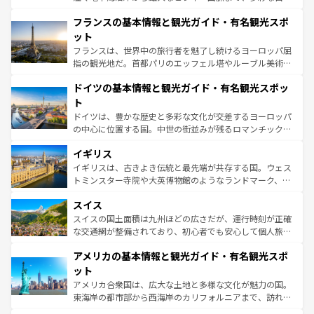
ませてくれるイタリアで、忘れられない旅をしてみよう！
と文化が詰まったヨーロッパ屈指の旅行先だ。多様な地域
なお、新着のイタリア情報は
コンテンツ一覧
を参照してほ
フランスの基本情報と観光ガイド・有名観光スポ
文化が根付くこの国では、情熱的なフラメンコ、熱気あふ
しい。
れる闘牛、そして美味しいタパスが生活の一部となってい
ット
る。首都マドリードの洗練された雰囲気や、バルセロナの
フランスは、世界中の旅行者を魅了し続けるヨーロッパ屈
アートに溢れた街角から、地方では古代ローマ遺跡や中世
指の観光地だ。首都パリのエッフェル塔やルーブル美術館
の城塞都市、穏やかなビーチリゾートまで多彩な表情を見
といった象徴的なスポットから、田舎町の古風な美しさま
せる。地方によって風土や気候が異なるスペインはその個
ドイツの基本情報と観光ガイド・有名観光スポッ
で、幅広い魅力が詰まっている。華麗な宮殿、歴史的な大
性で訪れる人を魅了する。 なお、新着のスペイン情報は
コ
聖堂、美しいビーチ、そして豊かな自然が、訪れる者を心
ト
ンテンツ一覧
を参照してほしい。
から魅了する。また、フランスは美食の国としても知ら
ドイツは、豊かな歴史と多彩な文化が交差するヨーロッパ
れ、フランス料理はユネスコ無形文化遺産にも登録されて
の中心に位置する国。中世の街並みが残るロマンチック街
いる。シャンパンの発祥地であるランス、プロヴァンスの
道から、未来を先取りするようなモダンな都市まで多様な
香り高いラベンダー畑など、多彩な楽しみ方が可能だ。さ
イギリス
顔を持つこの国は、どこを歩いても飽きることがない。ベ
らに、パリ以外の地域にも魅力が溢れており、どの街角に
ルリンの文化的活気、バイエルン州のアルプスの絶景、そ
イギリスは、古きよき伝統と最先端が共存する国。ウェス
も豊かな歴史と文化が息づいている。パリ以外の個性あふ
してライン川沿いのワイン畑といった風景は必見。ビール
トミンスター寺院や大英博物館のようなランドマーク、歴
れる地方に足を運ぶとそれぞれで全く異なる文化を体験で
とソーセージを味わいながら地元の人と過ごす楽しい時間
史ある大学都市、美しい丘陵地帯や牧歌的な風景など、エ
きるだろう。 なお、新着のフランス情報は
コンテンツ一覧
スイス
は、お酒好きな人にはぜひ体験してほしい。 なお、新着の
リアごとに異なる魅力がある。また、優雅なアフタヌーン
を参照してほしい。
ドイツ情報は
コンテンツ一覧
を参照してほしい。
ティー、ビール好きにはたまらない英国パブ、サッカー観
スイスの国土面積は九州ほどの広さだが、運行時刻が正確
戦など、本場だからこそできる体験も豊富。イギリスを旅
な交通網が整備されており、初心者でも安心して個人旅行
して楽しみつくそう。 なお、新着のイギリス情報は
コンテ
を楽しめる。日本同様に時刻表どおりの旅が可能だ。中世
アメリカの基本情報と観光ガイド・有名観光スポ
ンツ一覧
を参照してほしい。
の建物がそのまま残る町や、スイスならではのユニークな
博物館もあり、アルプス観光だけでなく町歩きも満喫する
ット
ことができる。国民の所得が高いため物価も高いが、旅行
アメリカ合衆国は、広大な土地と多様な文化が魅力の国。
者向けの交通パス提供のサービスもあり、うまく活用すれ
東海岸の都市部から西海岸のカリフォルニアまで、訪れる
ば市内交通費無料で観光を楽しむこともできる。 なお、新
場所ごとに異なる風景と体験が待っている。ニューヨーク