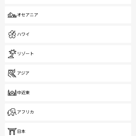
オセアニア
ハワイ
リゾート
アジア
中近東
アフリカ
日本