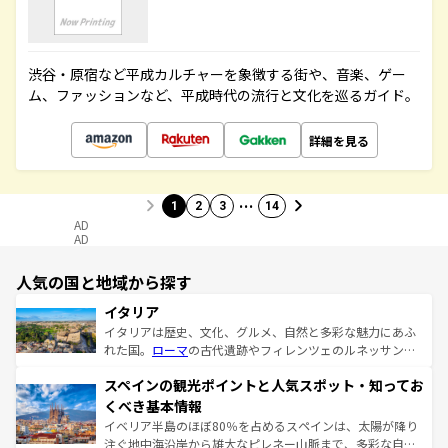
渋谷・原宿など平成カルチャーを象徴する街や、音楽、ゲー
ム、ファッションなど、平成時代の流行と文化を巡るガイド。
詳細を見る
…
1
2
3
14
AD
AD
人気の国と地域から探す
イタリア
イタリアは歴史、文化、グルメ、自然と多彩な魅力にあふ
れた国。
ローマ
の古代遺跡やフィレンツェのルネッサンス
美術、ヴェネツィアの運河など、歴史あるスポットはもち
スペインの観光ポイントと人気スポット・知ってお
ろん、トスカーナの美しい田園風景やアマルフィ海岸の絶
景など、自然景観も見逃せない。観光の合間には、本場の
くべき基本情報
ピザやパスタなど、絶品のイタリア料理を堪能することも
イベリア半島のほぼ80％を占めるスペインは、太陽が降り
できる。朝目覚めてから夜眠るまで、すべての瞬間を楽し
注ぐ地中海沿岸から雄大なピレネー山脈まで、多彩な自然