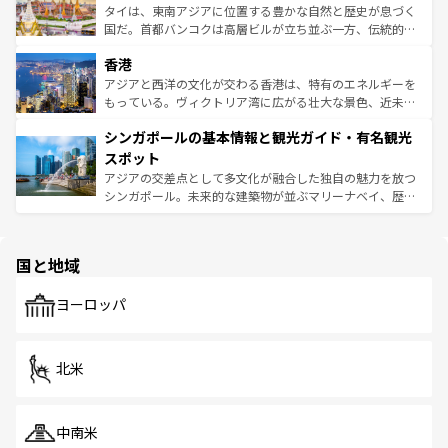
覧
を参照してほしい。
ーチミン市のフランス統治時代の建物も、独特の雰囲気を
タイは、東南アジアに位置する豊かな自然と歴史が息づく
醸し出している。また、バラエティの豊かさとおいしさで
国だ。首都バンコクは高層ビルが立ち並ぶ一方、伝統的な
世界中の食通を魅了してやまないベトナム料理も魅力のひ
寺院や市場がいたるところに点在し、古きよき文化と現代
香港
とつ。フォーやバインミー、ベトナムコーヒーなどは、ぜ
の活気が交差している。北部ではチェンマイなどの山岳地
ひ現地で味わいたい。どの地域を訪れてもあたたかい人々
帯で自然と触れ合い、南部ではプーケットやクラビの美し
アジアと西洋の文化が交わる香港は、特有のエネルギーを
が旅行者を迎えてくれるので、きっと忘れられない旅にな
いビーチでリゾート気分を楽しむことができる。タイ料理
もっている。ヴィクトリア湾に広がる壮大な景色、近未来
るはずだ。 なお、新着のベトナム情報は
コンテンツ一覧
を
は世界的に有名で、屋台から高級レストランまで味覚を刺
的なアートスポット、そして歴史と現代が融合した町並
参照してほしい。
シンガポールの基本情報と観光ガイド・有名観光
激する。気候は一年中温暖で、どの季節にも異なる楽しみ
み、どこを訪れても感動するはず。観光スポットが密集し
が待っている。親しみやすいタイの人々、仏教を中心とし
ており、効率よく見どころを回れるのも魅力。息をのむよ
スポット
た文化、そして多様な観光資源が、訪れる旅人を魅了し続
うな絶景から文化的な体験まで、香港を存分に楽しみ尽く
アジアの交差点として多文化が融合した独自の魅力を放つ
ける。 なお、新着のタイ情報は
コンテンツ一覧
を参照して
そう。 なお、新着の香港情報は
コンテンツ一覧
を参照して
シンガポール。未来的な建築物が並ぶマリーナベイ、歴史
ほしい。
ほしい。
と伝統を感じられるエスニックタウン、多数の緑豊かな公
園や自然保護区など、自然が調和した近代的な景観と文化
の多様性あふれるカラフルな町は、どこを歩いても新しい
国と地域
発見がある。さらに、治安のよさや充実した公共交通機関
も、旅行者にとっては魅力的なポイント。グルメも豊富
で、ホーカーズは地元の風情を楽しめる外せないスポット
ヨーロッパ
だ。訪れる人を飽きさせないシンガポールで、多様な魅力
を体感しよう。 なお、新着のシンガポール情報は
コンテン
ツ一覧
を参照してほしい。
北米
中南米