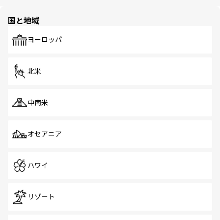
ほしい。
ほしい。
園や自然保護区など、自然が調和した近代的な景観と文化
の多様性あふれるカラフルな町は、どこを歩いても新しい
国と地域
発見がある。さらに、治安のよさや充実した公共交通機関
も、旅行者にとっては魅力的なポイント。グルメも豊富
で、ホーカーズは地元の風情を楽しめる外せないスポット
ヨーロッパ
だ。訪れる人を飽きさせないシンガポールで、多様な魅力
を体感しよう。 なお、新着のシンガポール情報は
コンテン
ツ一覧
を参照してほしい。
北米
中南米
オセアニア
ハワイ
リゾート