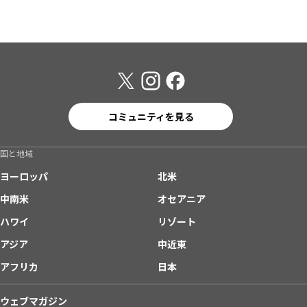
コミュニティを見る
国と地域
ヨーロッパ
北米
中南米
オセアニア
ハワイ
リゾート
アジア
中近東
アフリカ
日本
ウェブマガジン