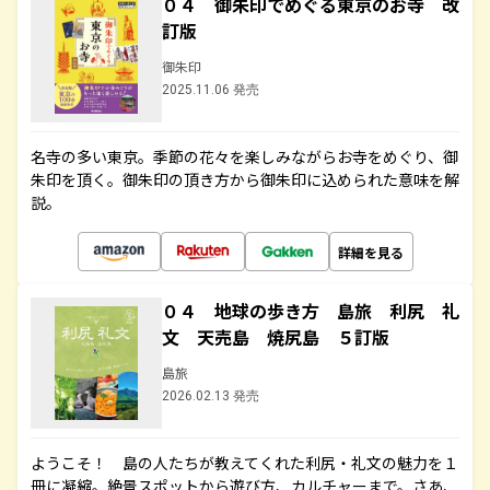
０４ 御朱印でめぐる東京のお寺 改
訂版
御朱印
2025.11.06 発売
名寺の多い東京。季節の花々を楽しみながらお寺をめぐり、御
朱印を頂く。御朱印の頂き方から御朱印に込められた意味を解
説。
詳細を見る
０４ 地球の歩き方 島旅 利尻 礼
文 天売島 焼尻島 ５訂版
島旅
2026.02.13 発売
ようこそ！ 島の人たちが教えてくれた利尻・礼文の魅力を１
冊に凝縮。絶景スポットから遊び方、カルチャーまで。さあ、