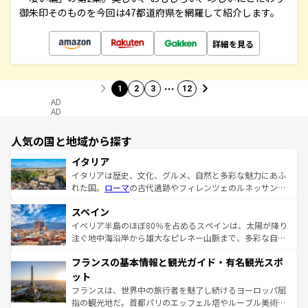
御朱印そのものを今回は47都道府県を網羅して紹介します。
詳細を見る
…
1
2
3
12
AD
AD
人気の国と地域から探す
イタリア
イタリアは歴史、文化、グルメ、自然と多彩な魅力にあふ
れた国。
ローマ
の古代遺跡やフィレンツェのルネッサンス
美術、ヴェネツィアの運河など、歴史あるスポットはもち
スペイン
ろん、トスカーナの美しい田園風景やアマルフィ海岸の絶
景など、自然景観も見逃せない。観光の合間には、本場の
イベリア半島のほぼ80％を占めるスペインは、太陽が降り
ピザやパスタなど、絶品のイタリア料理を堪能することも
注ぐ地中海沿岸から雄大なピレネー山脈まで、多彩な自然
できる。朝目覚めてから夜眠るまで、すべての瞬間を楽し
と文化が詰まったヨーロッパ屈指の旅行先だ。多様な地域
フランスの基本情報と観光ガイド・有名観光スポ
ませてくれるイタリアで、忘れられない旅をしてみよう！
文化が根付くこの国では、情熱的なフラメンコ、熱気あふ
なお、新着のイタリア情報は
コンテンツ一覧
を参照してほ
れる闘牛、そして美味しいタパスが生活の一部となってい
ット
しい。
る。首都マドリードの洗練された雰囲気や、バルセロナの
フランスは、世界中の旅行者を魅了し続けるヨーロッパ屈
アートに溢れた街角から、地方では古代ローマ遺跡や中世
指の観光地だ。首都パリのエッフェル塔やルーブル美術館