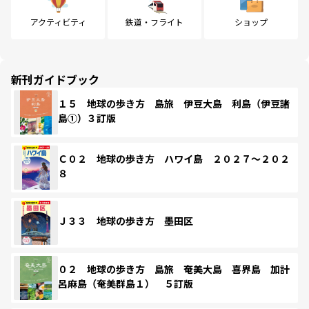
アクティビティ
鉄道・フライト
ショップ
新刊ガイドブック
１５ 地球の歩き方 島旅 伊豆大島 利島（伊豆諸
島①）３訂版
Ｃ０２ 地球の歩き方 ハワイ島 ２０２７～２０２
８
Ｊ３３ 地球の歩き方 墨田区
０２ 地球の歩き方 島旅 奄美大島 喜界島 加計
呂麻島（奄美群島１） ５訂版