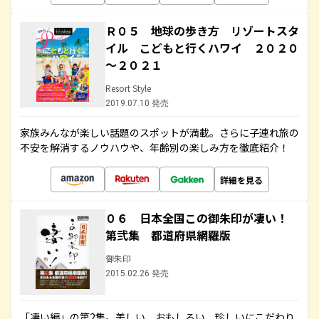
Ｒ０５ 地球の歩き方 リゾートスタ
イル こどもと行くハワイ ２０２０
～２０２１
Resort Style
2019.07.10 発売
家族みんなが楽しい話題のスポットが満載。さらに子連れ旅の
不安を解消するノウハウや、年齢別の楽しみ方を徹底紹介！
詳細を見る
０６ 日本全国この御朱印が凄い！
第弐集 都道府県網羅版
御朱印
2015.02.26 発売
「凄い編」の第2集。美しい、おもしろい、珍しいにこだわり