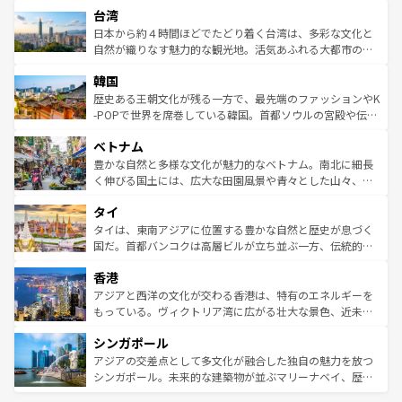
ならではの贅沢な旅のスタイルだ。 なお、新着のアメリカ
台湾
れるおもてなしの心で訪れる人々を迎えてくれるハワイの
リアリーフや大陸中央部にそびえるウルル（エアーズロッ
情報は
コンテンツ一覧
を参照してほしい。
人々、おいしいローカルフードやハワイアンミュージッ
ク）、タスマニアの美しい原生林やケアンズの熱帯雨林な
日本から約４時間ほどでたどり着く台湾は、多彩な文化と
ク、伝統的なフラダンスなど、すべてがハワイの魅力を彩
ど、見どころがたくさん。また、カフェやワイン、オージ
自然が織りなす魅力的な観光地。活気あふれる大都市の台
っている。訪れるたびに新しい発見と感動が待っているハ
ービーフなどの食文化も豊かで、美味しいものであふれて
北やノスタルジックな町並みが人気な九份（ジォウフェ
ワイを、存分に味わってほしい。 なお、新着のハワイ情報
韓国
いる。アクティビティも充実しており、サーフィンやダイ
ン）、静ひつな山岳地帯である台湾東部など、都市の喧騒
は
コンテンツ一覧
を参照してほしい。
ビング、ハイキングなど、アウトドア好きにはたまらな
と山間の静けさが共存しており、訪れる人に新しい発見と
歴史ある王朝文化が残る一方で、最先端のファッションやK
い。オーストラリアの多彩な魅力を存分に味わいつくそ
驚きをもたらしてくれる。また、奥深い台湾の食文化も魅
-POPで世界を席巻している韓国。首都ソウルの宮殿や伝統
う。 なお、新着のオーストラリア情報は
コンテンツ一覧
を
力で、夜市などの屋台グルメから高級料理、ヘルシーで美
家屋が並ぶエリアでは韓国の歴史と文化に浸ることがで
参照してほしい。
ベトナム
容にもいいと評判のスイーツなど、バラエティ豊かな料理
き、地方に足を延ばせば四季折々の自然美を楽しむことが
が味わえる。 なお、新着の台湾情報は
コンテンツ一覧
を参
できる。そして、キムチや焼肉、絶品のストリートフード
豊かな自然と多様な文化が魅力的なベトナム。南北に細長
照してほしい。
まで、さまざまな韓国料理が待っている。夜には、韓国な
く伸びる国土には、広大な田園風景や青々とした山々、世
らではのナイトライフも堪能できる。あたたかいホスピタ
界遺産に登録された壮大な自然景観が点在し、都市部では
タイ
リティに包まれながら、韓国の多彩な魅力を心ゆくまで味
急速な発展と共に伝統が息づく。ハノイの古い町並みやホ
わってみてほしい。 なお、新着の韓国情報は
コンテンツ一
ーチミン市のフランス統治時代の建物も、独特の雰囲気を
タイは、東南アジアに位置する豊かな自然と歴史が息づく
覧
を参照してほしい。
醸し出している。また、バラエティの豊かさとおいしさで
国だ。首都バンコクは高層ビルが立ち並ぶ一方、伝統的な
世界中の食通を魅了してやまないベトナム料理も魅力のひ
寺院や市場がいたるところに点在し、古きよき文化と現代
香港
とつ。フォーやバインミー、ベトナムコーヒーなどは、ぜ
の活気が交差している。北部ではチェンマイなどの山岳地
ひ現地で味わいたい。どの地域を訪れてもあたたかい人々
帯で自然と触れ合い、南部ではプーケットやクラビの美し
アジアと西洋の文化が交わる香港は、特有のエネルギーを
が旅行者を迎えてくれるので、きっと忘れられない旅にな
いビーチでリゾート気分を楽しむことができる。タイ料理
もっている。ヴィクトリア湾に広がる壮大な景色、近未来
るはずだ。 なお、新着のベトナム情報は
コンテンツ一覧
を
は世界的に有名で、屋台から高級レストランまで味覚を刺
的なアートスポット、そして歴史と現代が融合した町並
参照してほしい。
シンガポール
激する。気候は一年中温暖で、どの季節にも異なる楽しみ
み、どこを訪れても感動するはず。観光スポットが密集し
が待っている。親しみやすいタイの人々、仏教を中心とし
ており、効率よく見どころを回れるのも魅力。息をのむよ
アジアの交差点として多文化が融合した独自の魅力を放つ
た文化、そして多様な観光資源が、訪れる旅人を魅了し続
うな絶景から文化的な体験まで、香港を存分に楽しみ尽く
シンガポール。未来的な建築物が並ぶマリーナベイ、歴史
ける。 なお、新着のタイ情報は
コンテンツ一覧
を参照して
そう。 なお、新着の香港情報は
コンテンツ一覧
を参照して
と伝統を感じられるエスニックタウン、多数の緑豊かな公