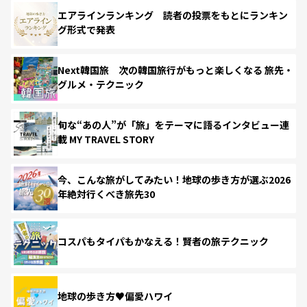
エアラインランキング 読者の投票をもとにランキン
グ形式で発表
Next韓国旅 次の韓国旅行がもっと楽しくなる 旅先・
グルメ・テクニック
旬な“あの人”が「旅」をテーマに語るインタビュー連
載 MY TRAVEL STORY
今、こんな旅がしてみたい！地球の歩き方が選ぶ2026
年絶対行くべき旅先30
コスパもタイパもかなえる！賢者の旅テクニック
地球の歩き方♥偏愛ハワイ