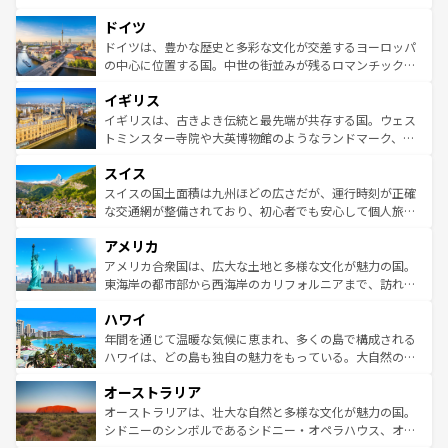
の城塞都市、穏やかなビーチリゾートまで多彩な表情を見
といった象徴的なスポットから、田舎町の古風な美しさま
せる。地方によって風土や気候が異なるスペインはその個
ドイツ
で、幅広い魅力が詰まっている。華麗な宮殿、歴史的な大
性で訪れる人を魅了する。 なお、新着のスペイン情報は
コ
聖堂、美しいビーチ、そして豊かな自然が、訪れる者を心
ドイツは、豊かな歴史と多彩な文化が交差するヨーロッパ
ンテンツ一覧
を参照してほしい。
から魅了する。また、フランスは美食の国としても知ら
の中心に位置する国。中世の街並みが残るロマンチック街
れ、フランス料理はユネスコ無形文化遺産にも登録されて
道から、未来を先取りするようなモダンな都市まで多様な
イギリス
いる。シャンパンの発祥地であるランス、プロヴァンスの
顔を持つこの国は、どこを歩いても飽きることがない。ベ
香り高いラベンダー畑など、多彩な楽しみ方が可能だ。さ
ルリンの文化的活気、バイエルン州のアルプスの絶景、そ
イギリスは、古きよき伝統と最先端が共存する国。ウェス
らに、パリ以外の地域にも魅力が溢れており、どの街角に
してライン川沿いのワイン畑といった風景は必見。ビール
トミンスター寺院や大英博物館のようなランドマーク、歴
も豊かな歴史と文化が息づいている。パリ以外の個性あふ
とソーセージを味わいながら地元の人と過ごす楽しい時間
史ある大学都市、美しい丘陵地帯や牧歌的な風景など、エ
れる地方に足を運ぶとそれぞれで全く異なる文化を体験で
スイス
は、お酒好きな人にはぜひ体験してほしい。 なお、新着の
リアごとに異なる魅力がある。また、優雅なアフタヌーン
きるだろう。 なお、新着のフランス情報は
コンテンツ一覧
ドイツ情報は
コンテンツ一覧
を参照してほしい。
ティー、ビール好きにはたまらない英国パブ、サッカー観
スイスの国土面積は九州ほどの広さだが、運行時刻が正確
を参照してほしい。
戦など、本場だからこそできる体験も豊富。イギリスを旅
な交通網が整備されており、初心者でも安心して個人旅行
して楽しみつくそう。 なお、新着のイギリス情報は
コンテ
を楽しめる。日本同様に時刻表どおりの旅が可能だ。中世
アメリカ
ンツ一覧
を参照してほしい。
の建物がそのまま残る町や、スイスならではのユニークな
博物館もあり、アルプス観光だけでなく町歩きも満喫する
アメリカ合衆国は、広大な土地と多様な文化が魅力の国。
ことができる。国民の所得が高いため物価も高いが、旅行
東海岸の都市部から西海岸のカリフォルニアまで、訪れる
者向けの交通パス提供のサービスもあり、うまく活用すれ
場所ごとに異なる風景と体験が待っている。ニューヨーク
ハワイ
ば市内交通費無料で観光を楽しむこともできる。 なお、新
のような巨大都市は、観光、ショッピング、エンターテイ
着のスイス情報は
コンテンツ一覧
を参照してほしい。
ンメントが詰まった刺激的なスポットだ。一方、アメリカ
年間を通じて温暖な気候に恵まれ、多くの島で構成される
西部には大自然が広がり、グランドキャニオンやイエロー
ハワイは、どの島も独自の魅力をもっている。大自然の神
ストーン国立公園といった絶景が堪能できる。さらに、南
秘を感じたいなら、火山が生み出した壮大な景観を誇るハ
オーストラリア
部のニューオーリンズでは、音楽と美食が融合した独特の
ワイ島は見逃せない。また、定番の観光地といえばオアフ
文化が魅力。旅行者はアメリカの各地域で異なる魅力を楽
島だが、静かな自然を求めるならマウイ島やカウアイ島が
オーストラリアは、壮大な自然と多様な文化が魅力の国。
しみながら、その多様性と豊かな歴史を感じることができ
おすすめ。エメラルドグリーンに輝く海をはじめ、豊かな
シドニーのシンボルであるシドニー・オペラハウス、オー
るだろう。車でのロードトリップや列車の旅も、アメリカ
文化や歴史が息づいている。「アロハスピリット」と呼ば
ストラリア東海岸北部に広がる大サンゴ礁地帯グレートバ