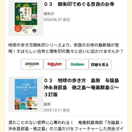
０３ 御朱印でめぐる奈良のお寺
御朱印
2024.06.27 発売
地球の歩き方御朱印シリーズより、奈良のお寺の最新版が登
場！すばらしい古寺と御朱印の数々に合いに出かけませんか？
詳細を見る
０３ 地球の歩き方 島旅 与論島
沖永良部島 徳之島～奄美群島②～
３訂版
島旅
2025.12.11 発売
見たことのない世界に心奪われる！ 奄美群島南部「与論島・
沖永良部島・徳之島」の三島だけをフィーチャーした完全ガイ