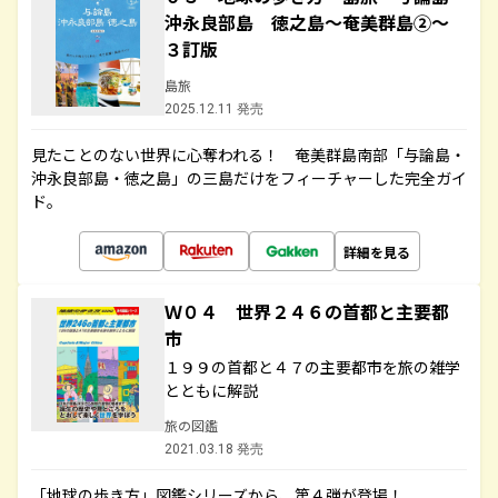
沖永良部島 徳之島～奄美群島②～
３訂版
島旅
2025.12.11 発売
見たことのない世界に心奪われる！ 奄美群島南部「与論島・
沖永良部島・徳之島」の三島だけをフィーチャーした完全ガイ
ド。
詳細を見る
Ｗ０４ 世界２４６の首都と主要都
市
１９９の首都と４７の主要都市を旅の雑学
とともに解説
旅の図鑑
2021.03.18 発売
「地球の歩き方」図鑑シリーズから、第４弾が登場！