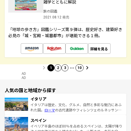
雑学とともに解説
旅の図鑑
2021.08.12 発売
「地球の歩き方」図鑑シリーズ第９弾は、歴史好き、建築好き
必見の「城・宮殿・城塞都市」が堪能できる１冊。
詳細を見る
…
1
2
3
10
AD
AD
人気の国と地域から探す
イタリア
イタリアは歴史、文化、グルメ、自然と多彩な魅力にあふ
れた国。
ローマ
の古代遺跡やフィレンツェのルネッサンス
美術、ヴェネツィアの運河など、歴史あるスポットはもち
スペイン
ろん、トスカーナの美しい田園風景やアマルフィ海岸の絶
景など、自然景観も見逃せない。観光の合間には、本場の
イベリア半島のほぼ80％を占めるスペインは、太陽が降り
ピザやパスタなど、絶品のイタリア料理を堪能することも