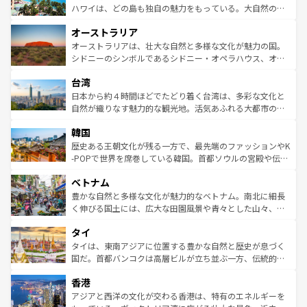
西部には大自然が広がり、グランドキャニオンやイエロー
ハワイは、どの島も独自の魅力をもっている。大自然の神
ストーン国立公園といった絶景が堪能できる。さらに、南
秘を感じたいなら、火山が生み出した壮大な景観を誇るハ
オーストラリア
部のニューオーリンズでは、音楽と美食が融合した独特の
ワイ島は見逃せない。また、定番の観光地といえばオアフ
文化が魅力。旅行者はアメリカの各地域で異なる魅力を楽
島だが、静かな自然を求めるならマウイ島やカウアイ島が
オーストラリアは、壮大な自然と多様な文化が魅力の国。
しみながら、その多様性と豊かな歴史を感じることができ
おすすめ。エメラルドグリーンに輝く海をはじめ、豊かな
シドニーのシンボルであるシドニー・オペラハウス、オー
るだろう。車でのロードトリップや列車の旅も、アメリカ
文化や歴史が息づいている。「アロハスピリット」と呼ば
ストラリア東海岸北部に広がる大サンゴ礁地帯グレートバ
ならではの贅沢な旅のスタイルだ。 なお、新着のアメリカ
台湾
れるおもてなしの心で訪れる人々を迎えてくれるハワイの
リアリーフや大陸中央部にそびえるウルル（エアーズロッ
情報は
コンテンツ一覧
を参照してほしい。
人々、おいしいローカルフードやハワイアンミュージッ
ク）、タスマニアの美しい原生林やケアンズの熱帯雨林な
日本から約４時間ほどでたどり着く台湾は、多彩な文化と
ク、伝統的なフラダンスなど、すべてがハワイの魅力を彩
ど、見どころがたくさん。また、カフェやワイン、オージ
自然が織りなす魅力的な観光地。活気あふれる大都市の台
っている。訪れるたびに新しい発見と感動が待っているハ
ービーフなどの食文化も豊かで、美味しいものであふれて
北やノスタルジックな町並みが人気な九份（ジォウフェ
ワイを、存分に味わってほしい。 なお、新着のハワイ情報
韓国
いる。アクティビティも充実しており、サーフィンやダイ
ン）、静ひつな山岳地帯である台湾東部など、都市の喧騒
は
コンテンツ一覧
を参照してほしい。
ビング、ハイキングなど、アウトドア好きにはたまらな
と山間の静けさが共存しており、訪れる人に新しい発見と
歴史ある王朝文化が残る一方で、最先端のファッションやK
い。オーストラリアの多彩な魅力を存分に味わいつくそ
驚きをもたらしてくれる。また、奥深い台湾の食文化も魅
-POPで世界を席巻している韓国。首都ソウルの宮殿や伝統
う。 なお、新着のオーストラリア情報は
コンテンツ一覧
を
力で、夜市などの屋台グルメから高級料理、ヘルシーで美
家屋が並ぶエリアでは韓国の歴史と文化に浸ることがで
参照してほしい。
ベトナム
容にもいいと評判のスイーツなど、バラエティ豊かな料理
き、地方に足を延ばせば四季折々の自然美を楽しむことが
が味わえる。 なお、新着の台湾情報は
コンテンツ一覧
を参
できる。そして、キムチや焼肉、絶品のストリートフード
豊かな自然と多様な文化が魅力的なベトナム。南北に細長
照してほしい。
まで、さまざまな韓国料理が待っている。夜には、韓国な
く伸びる国土には、広大な田園風景や青々とした山々、世
らではのナイトライフも堪能できる。あたたかいホスピタ
界遺産に登録された壮大な自然景観が点在し、都市部では
タイ
リティに包まれながら、韓国の多彩な魅力を心ゆくまで味
急速な発展と共に伝統が息づく。ハノイの古い町並みやホ
わってみてほしい。 なお、新着の韓国情報は
コンテンツ一
ーチミン市のフランス統治時代の建物も、独特の雰囲気を
タイは、東南アジアに位置する豊かな自然と歴史が息づく
覧
を参照してほしい。
醸し出している。また、バラエティの豊かさとおいしさで
国だ。首都バンコクは高層ビルが立ち並ぶ一方、伝統的な
世界中の食通を魅了してやまないベトナム料理も魅力のひ
寺院や市場がいたるところに点在し、古きよき文化と現代
香港
とつ。フォーやバインミー、ベトナムコーヒーなどは、ぜ
の活気が交差している。北部ではチェンマイなどの山岳地
ひ現地で味わいたい。どの地域を訪れてもあたたかい人々
帯で自然と触れ合い、南部ではプーケットやクラビの美し
アジアと西洋の文化が交わる香港は、特有のエネルギーを
が旅行者を迎えてくれるので、きっと忘れられない旅にな