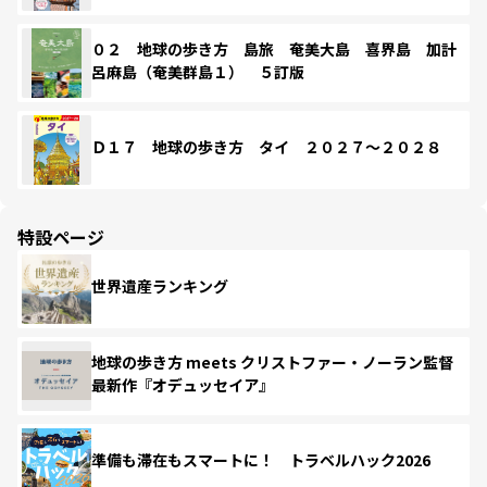
０２ 地球の歩き方 島旅 奄美大島 喜界島 加計
呂麻島（奄美群島１） ５訂版
Ｄ１７ 地球の歩き方 タイ ２０２７～２０２８
特設ページ
世界遺産ランキング
地球の歩き方 meets クリストファー・ノーラン監督
最新作『オデュッセイア』
準備も滞在もスマートに！ トラベルハック2026