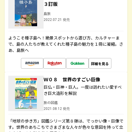
３訂版
島旅
2022.07.21 発売
ようこそ種子島へ！絶景スポットから遊び方、カルチャーま
で、島の人たちが教えてくれた種子島の魅力を１冊に凝縮。さ
あ、島旅へ
詳細を見る
Ｗ０８ 世界のすごい巨像
巨仏・巨神・巨人。一度は訪れたい愛すべ
き巨大造形を解説
旅の図鑑
2021.08.12 発売
「地球の歩き方」図鑑シリーズ第８弾は、でっかい像・巨像で
す。世界のあちこちでさまざまな人々が色々な意図を持って立