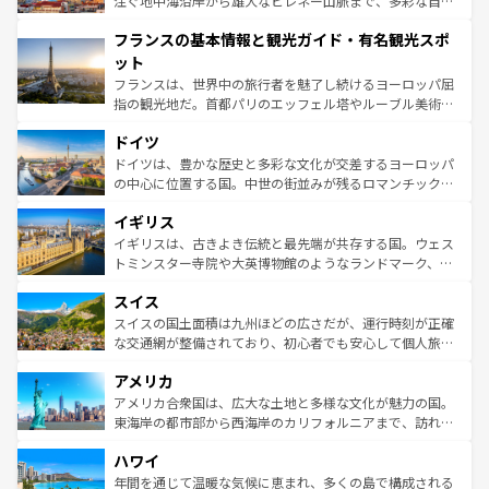
注ぐ地中海沿岸から雄大なピレネー山脈まで、多彩な自然
できる。朝目覚めてから夜眠るまで、すべての瞬間を楽し
と文化が詰まったヨーロッパ屈指の旅行先だ。多様な地域
フランスの基本情報と観光ガイド・有名観光スポ
ませてくれるイタリアで、忘れられない旅をしてみよう！
文化が根付くこの国では、情熱的なフラメンコ、熱気あふ
なお、新着のイタリア情報は
コンテンツ一覧
を参照してほ
れる闘牛、そして美味しいタパスが生活の一部となってい
ット
しい。
る。首都マドリードの洗練された雰囲気や、バルセロナの
フランスは、世界中の旅行者を魅了し続けるヨーロッパ屈
アートに溢れた街角から、地方では古代ローマ遺跡や中世
指の観光地だ。首都パリのエッフェル塔やルーブル美術館
の城塞都市、穏やかなビーチリゾートまで多彩な表情を見
といった象徴的なスポットから、田舎町の古風な美しさま
せる。地方によって風土や気候が異なるスペインはその個
ドイツ
で、幅広い魅力が詰まっている。華麗な宮殿、歴史的な大
性で訪れる人を魅了する。 なお、新着のスペイン情報は
コ
聖堂、美しいビーチ、そして豊かな自然が、訪れる者を心
ドイツは、豊かな歴史と多彩な文化が交差するヨーロッパ
ンテンツ一覧
を参照してほしい。
から魅了する。また、フランスは美食の国としても知ら
の中心に位置する国。中世の街並みが残るロマンチック街
れ、フランス料理はユネスコ無形文化遺産にも登録されて
道から、未来を先取りするようなモダンな都市まで多様な
イギリス
いる。シャンパンの発祥地であるランス、プロヴァンスの
顔を持つこの国は、どこを歩いても飽きることがない。ベ
香り高いラベンダー畑など、多彩な楽しみ方が可能だ。さ
ルリンの文化的活気、バイエルン州のアルプスの絶景、そ
イギリスは、古きよき伝統と最先端が共存する国。ウェス
らに、パリ以外の地域にも魅力が溢れており、どの街角に
してライン川沿いのワイン畑といった風景は必見。ビール
トミンスター寺院や大英博物館のようなランドマーク、歴
も豊かな歴史と文化が息づいている。パリ以外の個性あふ
とソーセージを味わいながら地元の人と過ごす楽しい時間
史ある大学都市、美しい丘陵地帯や牧歌的な風景など、エ
れる地方に足を運ぶとそれぞれで全く異なる文化を体験で
スイス
は、お酒好きな人にはぜひ体験してほしい。 なお、新着の
リアごとに異なる魅力がある。また、優雅なアフタヌーン
きるだろう。 なお、新着のフランス情報は
コンテンツ一覧
ドイツ情報は
コンテンツ一覧
を参照してほしい。
ティー、ビール好きにはたまらない英国パブ、サッカー観
スイスの国土面積は九州ほどの広さだが、運行時刻が正確
を参照してほしい。
戦など、本場だからこそできる体験も豊富。イギリスを旅
な交通網が整備されており、初心者でも安心して個人旅行
して楽しみつくそう。 なお、新着のイギリス情報は
コンテ
を楽しめる。日本同様に時刻表どおりの旅が可能だ。中世
アメリカ
ンツ一覧
を参照してほしい。
の建物がそのまま残る町や、スイスならではのユニークな
博物館もあり、アルプス観光だけでなく町歩きも満喫する
アメリカ合衆国は、広大な土地と多様な文化が魅力の国。
ことができる。国民の所得が高いため物価も高いが、旅行
東海岸の都市部から西海岸のカリフォルニアまで、訪れる
者向けの交通パス提供のサービスもあり、うまく活用すれ
場所ごとに異なる風景と体験が待っている。ニューヨーク
ハワイ
ば市内交通費無料で観光を楽しむこともできる。 なお、新
のような巨大都市は、観光、ショッピング、エンターテイ
着のスイス情報は
コンテンツ一覧
を参照してほしい。
ンメントが詰まった刺激的なスポットだ。一方、アメリカ
年間を通じて温暖な気候に恵まれ、多くの島で構成される