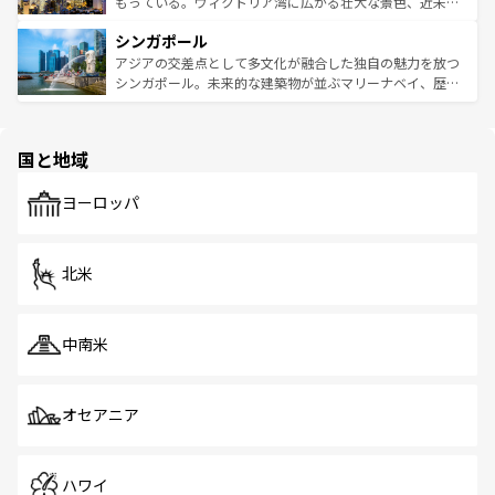
いビーチでリゾート気分を楽しむことができる。タイ料理
もっている。ヴィクトリア湾に広がる壮大な景色、近未来
るはずだ。 なお、新着のベトナム情報は
コンテンツ一覧
を
は世界的に有名で、屋台から高級レストランまで味覚を刺
的なアートスポット、そして歴史と現代が融合した町並
参照してほしい。
シンガポール
激する。気候は一年中温暖で、どの季節にも異なる楽しみ
み、どこを訪れても感動するはず。観光スポットが密集し
が待っている。親しみやすいタイの人々、仏教を中心とし
ており、効率よく見どころを回れるのも魅力。息をのむよ
アジアの交差点として多文化が融合した独自の魅力を放つ
た文化、そして多様な観光資源が、訪れる旅人を魅了し続
うな絶景から文化的な体験まで、香港を存分に楽しみ尽く
シンガポール。未来的な建築物が並ぶマリーナベイ、歴史
ける。 なお、新着のタイ情報は
コンテンツ一覧
を参照して
そう。 なお、新着の香港情報は
コンテンツ一覧
を参照して
と伝統を感じられるエスニックタウン、多数の緑豊かな公
ほしい。
ほしい。
園や自然保護区など、自然が調和した近代的な景観と文化
の多様性あふれるカラフルな町は、どこを歩いても新しい
国と地域
発見がある。さらに、治安のよさや充実した公共交通機関
も、旅行者にとっては魅力的なポイント。グルメも豊富
で、ホーカーズは地元の風情を楽しめる外せないスポット
ヨーロッパ
だ。訪れる人を飽きさせないシンガポールで、多様な魅力
を体感しよう。 なお、新着のシンガポール情報は
コンテン
ツ一覧
を参照してほしい。
北米
中南米
オセアニア
ハワイ