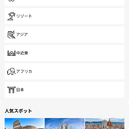
リゾート
アジア
中近東
アフリカ
日本
人気スポット