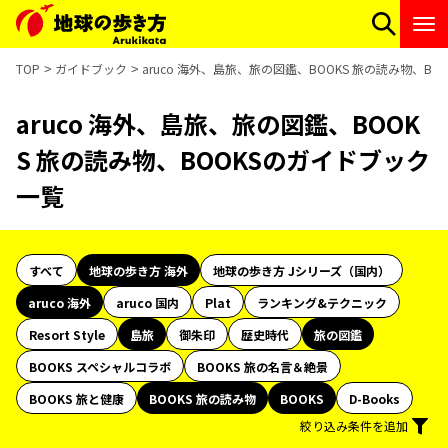
TOP
ガイドブック
aruco 海外、島旅、旅の図鑑、BOOKS 旅の読み物、B
aruco 海外、島旅、旅の図鑑、BOOK
S 旅の読み物、BOOKSのガイドブック
一覧
すべて
地球の歩き方 海外
地球の歩き方 Jシリーズ（国内）
aruco 海外
aruco 国内
Plat
ランキング&テクニック
Resort Style
島旅
御朱印
歴史時代
旅の図鑑
BOOKS スペシャルコラボ
BOOKS 旅の名言＆絶景
BOOKS 旅と健康
BOOKS 旅の読み物
BOOKS
D-Books
絞り込み条件を追加