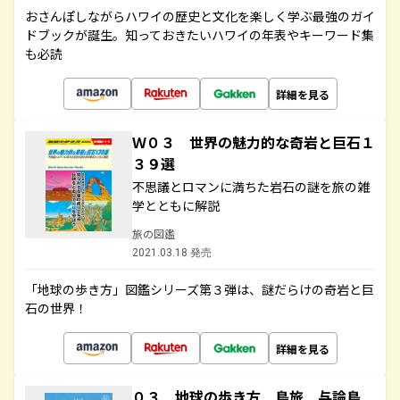
おさんぽしながらハワイの歴史と文化を楽しく学ぶ最強のガイ
ドブックが誕生。知っておきたいハワイの年表やキーワード集
も必読
詳細を見る
Ｗ０３ 世界の魅力的な奇岩と巨石１
３９選
不思議とロマンに満ちた岩石の謎を旅の雑
学とともに解説
旅の図鑑
2021.03.18 発売
「地球の歩き方」図鑑シリーズ第３弾は、謎だらけの奇岩と巨
石の世界！
詳細を見る
０３ 地球の歩き方 島旅 与論島