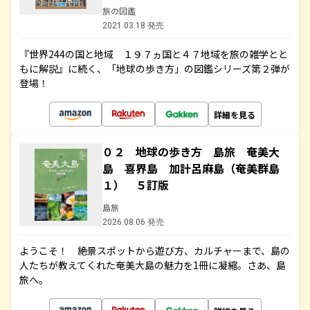
旅の図鑑
2021.03.18 発売
『世界244の国と地域 １９７ヵ国と４７地域を旅の雑学とと
もに解説』に続く、「地球の歩き方」の図鑑シリーズ第２弾が
登場！
詳細を見る
０２ 地球の歩き方 島旅 奄美大
島 喜界島 加計呂麻島（奄美群島
１） ５訂版
島旅
2026.08.06 発売
ようこそ！ 絶景スポットから遊び方、カルチャーまで、島の
人たちが教えてくれた奄美大島の魅力を1冊に凝縮。さあ、島
旅へ。