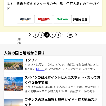
る！ 想像を超えるスケールの火山島「伊豆大島」の完全ガイ
ド
詳細を見る
…
1
2
3
4
5
10
AD
AD
人気の国と地域から探す
イタリア
イタリアは歴史、文化、グルメ、自然と多彩な魅力にあふ
れた国。
ローマ
の古代遺跡やフィレンツェのルネッサンス
美術、ヴェネツィアの運河など、歴史あるスポットはもち
スペインの観光ポイントと人気スポット・知ってお
ろん、トスカーナの美しい田園風景やアマルフィ海岸の絶
景など、自然景観も見逃せない。観光の合間には、本場の
くべき基本情報
ピザやパスタなど、絶品のイタリア料理を堪能することも
イベリア半島のほぼ80％を占めるスペインは、太陽が降り
できる。朝目覚めてから夜眠るまで、すべての瞬間を楽し
注ぐ地中海沿岸から雄大なピレネー山脈まで、多彩な自然
ませてくれるイタリアで、忘れられない旅をしてみよう！
と文化が詰まったヨーロッパ屈指の旅行先だ。多様な地域
なお、新着のイタリア情報は
コンテンツ一覧
を参照してほ
フランスの基本情報と観光ガイド・有名観光スポ
文化が根付くこの国では、情熱的なフラメンコ、熱気あふ
しい。
れる闘牛、そして美味しいタパスが生活の一部となってい
ット