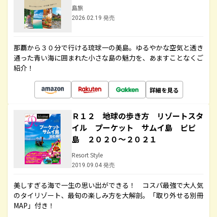
島旅
2026.02.19 発売
那覇から３０分で行ける琉球一の美島。ゆるやかな空気と透き
通った青い海に囲まれた小さな島の魅力を、あますことなくご
紹介！
詳細を見る
Ｒ１２ 地球の歩き方 リゾートスタ
イル プーケット サムイ島 ピピ
島 ２０２０～２０２１
Resort Style
2019.09.04 発売
美しすぎる海で一生の思い出ができる！ コスパ最強で大人気
のタイリゾート、最旬の楽しみ方を大解剖。「取り外せる別冊
MAP」付き！