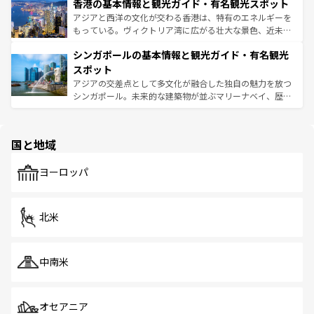
香港の基本情報と観光ガイド・有名観光スポット
とつ。フォーやバインミー、ベトナムコーヒーなどは、ぜ
の活気が交差している。北部ではチェンマイなどの山岳地
ひ現地で味わいたい。どの地域を訪れてもあたたかい人々
帯で自然と触れ合い、南部ではプーケットやクラビの美し
アジアと西洋の文化が交わる香港は、特有のエネルギーを
が旅行者を迎えてくれるので、きっと忘れられない旅にな
いビーチでリゾート気分を楽しむことができる。タイ料理
もっている。ヴィクトリア湾に広がる壮大な景色、近未来
るはずだ。 なお、新着のベトナム情報は
コンテンツ一覧
を
は世界的に有名で、屋台から高級レストランまで味覚を刺
的なアートスポット、そして歴史と現代が融合した町並
参照してほしい。
シンガポールの基本情報と観光ガイド・有名観光
激する。気候は一年中温暖で、どの季節にも異なる楽しみ
み、どこを訪れても感動するはず。観光スポットが密集し
が待っている。親しみやすいタイの人々、仏教を中心とし
ており、効率よく見どころを回れるのも魅力。息をのむよ
スポット
た文化、そして多様な観光資源が、訪れる旅人を魅了し続
うな絶景から文化的な体験まで、香港を存分に楽しみ尽く
アジアの交差点として多文化が融合した独自の魅力を放つ
ける。 なお、新着のタイ情報は
コンテンツ一覧
を参照して
そう。 なお、新着の香港情報は
コンテンツ一覧
を参照して
シンガポール。未来的な建築物が並ぶマリーナベイ、歴史
ほしい。
ほしい。
と伝統を感じられるエスニックタウン、多数の緑豊かな公
園や自然保護区など、自然が調和した近代的な景観と文化
の多様性あふれるカラフルな町は、どこを歩いても新しい
国と地域
発見がある。さらに、治安のよさや充実した公共交通機関
も、旅行者にとっては魅力的なポイント。グルメも豊富
で、ホーカーズは地元の風情を楽しめる外せないスポット
ヨーロッパ
だ。訪れる人を飽きさせないシンガポールで、多様な魅力
を体感しよう。 なお、新着のシンガポール情報は
コンテン
ツ一覧
を参照してほしい。
北米
中南米
オセアニア