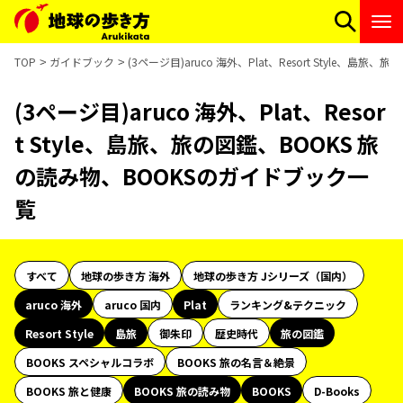
TOP
ガイドブック
(3ページ目)aruco 海外、Plat、Resort Style、
(3ページ目)aruco 海外、Plat、Resor
t Style、島旅、旅の図鑑、BOOKS 旅
の読み物、BOOKSのガイドブック一
覧
すべて
地球の歩き方 海外
地球の歩き方 Jシリーズ（国内）
aruco 海外
aruco 国内
Plat
ランキング&テクニック
Resort Style
島旅
御朱印
歴史時代
旅の図鑑
BOOKS スペシャルコラボ
BOOKS 旅の名言＆絶景
BOOKS 旅と健康
BOOKS 旅の読み物
BOOKS
D-Books