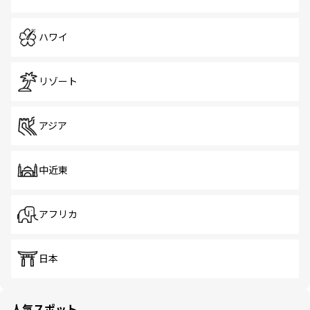
ハワイ
リゾート
アジア
中近東
アフリカ
日本
人気スポット