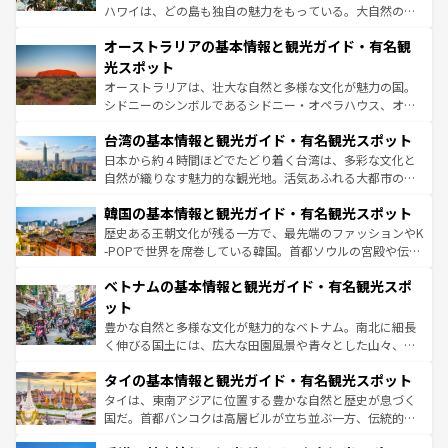
ストーン国立公園といった絶景が堪能できる。さらに、南
ハワイは、どの島も独自の魅力をもっている。大自然の神
部のニューオーリンズでは、音楽と美食が融合した独特の
秘を感じたいなら、火山が生み出した壮大な景観を誇るハ
文化が魅力。旅行者はアメリカの各地域で異なる魅力を楽
オーストラリアの基本情報と観光ガイド・有名観
ワイ島は見逃せない。また、定番の観光地といえばオアフ
しみながら、その多様性と豊かな歴史を感じることができ
島だが、静かな自然を求めるならマウイ島やカウアイ島が
光スポット
るだろう。車でのロードトリップや列車の旅も、アメリカ
おすすめ。エメラルドグリーンに輝く海をはじめ、豊かな
オーストラリアは、壮大な自然と多様な文化が魅力の国。
ならではの贅沢な旅のスタイルだ。 なお、新着のアメリカ
文化や歴史が息づいている。「アロハスピリット」と呼ば
シドニーのシンボルであるシドニー・オペラハウス、オー
情報は
コンテンツ一覧
を参照してほしい。
れるおもてなしの心で訪れる人々を迎えてくれるハワイの
ストラリア東海岸北部に広がる大サンゴ礁地帯グレートバ
人々、おいしいローカルフードやハワイアンミュージッ
台湾の基本情報と観光ガイド・有名観光スポット
リアリーフや大陸中央部にそびえるウルル（エアーズロッ
ク、伝統的なフラダンスなど、すべてがハワイの魅力を彩
ク）、タスマニアの美しい原生林やケアンズの熱帯雨林な
日本から約４時間ほどでたどり着く台湾は、多彩な文化と
っている。訪れるたびに新しい発見と感動が待っているハ
ど、見どころがたくさん。また、カフェやワイン、オージ
自然が織りなす魅力的な観光地。活気あふれる大都市の台
ワイを、存分に味わってほしい。 なお、新着のハワイ情報
ービーフなどの食文化も豊かで、美味しいものであふれて
北やノスタルジックな町並みが人気な九份（ジォウフェ
は
コンテンツ一覧
を参照してほしい。
韓国の基本情報と観光ガイド・有名観光スポット
いる。アクティビティも充実しており、サーフィンやダイ
ン）、静ひつな山岳地帯である台湾東部など、都市の喧騒
ビング、ハイキングなど、アウトドア好きにはたまらな
と山間の静けさが共存しており、訪れる人に新しい発見と
歴史ある王朝文化が残る一方で、最先端のファッションやK
い。オーストラリアの多彩な魅力を存分に味わいつくそ
驚きをもたらしてくれる。また、奥深い台湾の食文化も魅
-POPで世界を席巻している韓国。首都ソウルの宮殿や伝統
う。 なお、新着のオーストラリア情報は
コンテンツ一覧
を
力で、夜市などの屋台グルメから高級料理、ヘルシーで美
家屋が並ぶエリアでは韓国の歴史と文化に浸ることがで
参照してほしい。
ベトナムの基本情報と観光ガイド・有名観光スポ
容にもいいと評判のスイーツなど、バラエティ豊かな料理
き、地方に足を延ばせば四季折々の自然美を楽しむことが
が味わえる。 なお、新着の台湾情報は
コンテンツ一覧
を参
できる。そして、キムチや焼肉、絶品のストリートフード
ット
照してほしい。
まで、さまざまな韓国料理が待っている。夜には、韓国な
豊かな自然と多様な文化が魅力的なベトナム。南北に細長
らではのナイトライフも堪能できる。あたたかいホスピタ
く伸びる国土には、広大な田園風景や青々とした山々、世
リティに包まれながら、韓国の多彩な魅力を心ゆくまで味
界遺産に登録された壮大な自然景観が点在し、都市部では
わってみてほしい。 なお、新着の韓国情報は
コンテンツ一
タイの基本情報と観光ガイド・有名観光スポット
急速な発展と共に伝統が息づく。ハノイの古い町並みやホ
覧
を参照してほしい。
ーチミン市のフランス統治時代の建物も、独特の雰囲気を
タイは、東南アジアに位置する豊かな自然と歴史が息づく
醸し出している。また、バラエティの豊かさとおいしさで
国だ。首都バンコクは高層ビルが立ち並ぶ一方、伝統的な
世界中の食通を魅了してやまないベトナム料理も魅力のひ
寺院や市場がいたるところに点在し、古きよき文化と現代