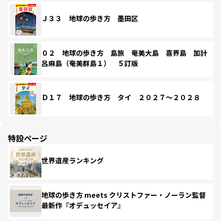
Ｊ３３ 地球の歩き方 墨田区
０２ 地球の歩き方 島旅 奄美大島 喜界島 加計
呂麻島（奄美群島１） ５訂版
Ｄ１７ 地球の歩き方 タイ ２０２７～２０２８
特設ページ
世界遺産ランキング
地球の歩き方 meets クリストファー・ノーラン監督
最新作『オデュッセイア』