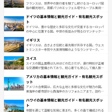
る。首都マドリードの洗練された雰囲気や、バルセロナの
フランスは、世界中の旅行者を魅了し続けるヨーロッパ屈
アートに溢れた街角から、地方では古代ローマ遺跡や中世
指の観光地だ。首都パリのエッフェル塔やルーブル美術館
の城塞都市、穏やかなビーチリゾートまで多彩な表情を見
といった象徴的なスポットから、田舎町の古風な美しさま
せる。地方によって風土や気候が異なるスペインはその個
ドイツの基本情報と観光ガイド・有名観光スポッ
で、幅広い魅力が詰まっている。華麗な宮殿、歴史的な大
性で訪れる人を魅了する。 なお、新着のスペイン情報は
コ
聖堂、美しいビーチ、そして豊かな自然が、訪れる者を心
ト
ンテンツ一覧
を参照してほしい。
から魅了する。また、フランスは美食の国としても知ら
ドイツは、豊かな歴史と多彩な文化が交差するヨーロッパ
れ、フランス料理はユネスコ無形文化遺産にも登録されて
の中心に位置する国。中世の街並みが残るロマンチック街
いる。シャンパンの発祥地であるランス、プロヴァンスの
道から、未来を先取りするようなモダンな都市まで多様な
香り高いラベンダー畑など、多彩な楽しみ方が可能だ。さ
イギリス
顔を持つこの国は、どこを歩いても飽きることがない。ベ
らに、パリ以外の地域にも魅力が溢れており、どの街角に
ルリンの文化的活気、バイエルン州のアルプスの絶景、そ
イギリスは、古きよき伝統と最先端が共存する国。ウェス
も豊かな歴史と文化が息づいている。パリ以外の個性あふ
してライン川沿いのワイン畑といった風景は必見。ビール
トミンスター寺院や大英博物館のようなランドマーク、歴
れる地方に足を運ぶとそれぞれで全く異なる文化を体験で
とソーセージを味わいながら地元の人と過ごす楽しい時間
史ある大学都市、美しい丘陵地帯や牧歌的な風景など、エ
きるだろう。 なお、新着のフランス情報は
コンテンツ一覧
スイス
は、お酒好きな人にはぜひ体験してほしい。 なお、新着の
リアごとに異なる魅力がある。また、優雅なアフタヌーン
を参照してほしい。
ドイツ情報は
コンテンツ一覧
を参照してほしい。
ティー、ビール好きにはたまらない英国パブ、サッカー観
スイスの国土面積は九州ほどの広さだが、運行時刻が正確
戦など、本場だからこそできる体験も豊富。イギリスを旅
な交通網が整備されており、初心者でも安心して個人旅行
して楽しみつくそう。 なお、新着のイギリス情報は
コンテ
を楽しめる。日本同様に時刻表どおりの旅が可能だ。中世
アメリカの基本情報と観光ガイド・有名観光スポ
ンツ一覧
を参照してほしい。
の建物がそのまま残る町や、スイスならではのユニークな
博物館もあり、アルプス観光だけでなく町歩きも満喫する
ット
ことができる。国民の所得が高いため物価も高いが、旅行
アメリカ合衆国は、広大な土地と多様な文化が魅力の国。
者向けの交通パス提供のサービスもあり、うまく活用すれ
東海岸の都市部から西海岸のカリフォルニアまで、訪れる
ば市内交通費無料で観光を楽しむこともできる。 なお、新
場所ごとに異なる風景と体験が待っている。ニューヨーク
着のスイス情報は
コンテンツ一覧
を参照してほしい。
ハワイの基本情報と観光ガイド・有名観光スポッ
のような巨大都市は、観光、ショッピング、エンターテイ
ンメントが詰まった刺激的なスポットだ。一方、アメリカ
ト
西部には大自然が広がり、グランドキャニオンやイエロー
年間を通じて温暖な気候に恵まれ、多くの島で構成される