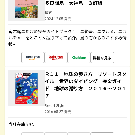
多良間島 大神島 ３訂版
島旅
2024.12.05 発売
宮古諸島だけの完全ガイドブック！ 島絶景、島グルメ、島カ
ルチャーをとことん掘り下げて紹介。島の方からのおすすめ情
報も。
詳細を見る
Ｒ１１ 地球の歩き方 リゾートスタ
イル 世界のダイビング 完全ガイ
ド 地球の潜り方 ２０１６～２０１
７
Resort Style
2016.05.27 発売
当社在庫切れ