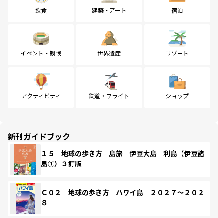
飲食
建築・アート
宿泊
イベント・観戦
世界遺産
リゾート
アクティビティ
鉄道・フライト
ショップ
新刊ガイドブック
１５ 地球の歩き方 島旅 伊豆大島 利島（伊豆諸
島①）３訂版
Ｃ０２ 地球の歩き方 ハワイ島 ２０２７～２０２
８