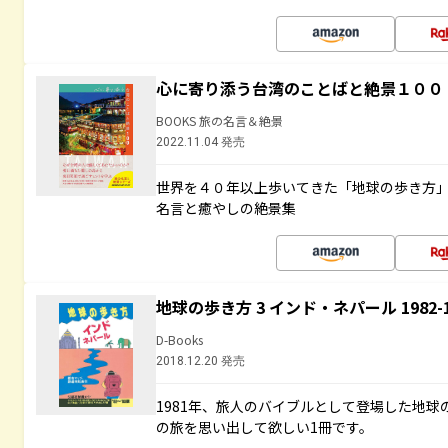
心に寄り添う台湾のことばと絶景１００
BOOKS 旅の名言＆絶景
2022.11.04 発売
世界を４０年以上歩いてきた「地球の歩き方
名言と癒やしの絶景集
地球の歩き方 3 インド・ネパール 1982
D-Books
2018.12.20 発売
1981年、旅人のバイブルとして登場した地
の旅を思い出して欲しい1冊です。