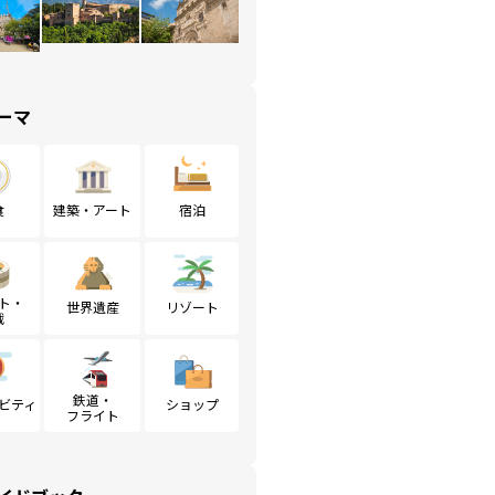
ーマ
食
建築・アート
宿泊
ト・
世界遺産
リゾート
戦
鉄道・
ビティ
ショップ
フライト