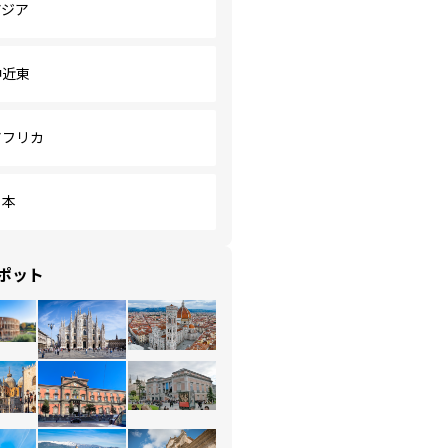
アジア
中近東
アフリカ
日本
ポット