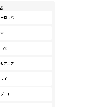
域
ヨーロッパ
北米
中南米
オセアニア
ハワイ
リゾート