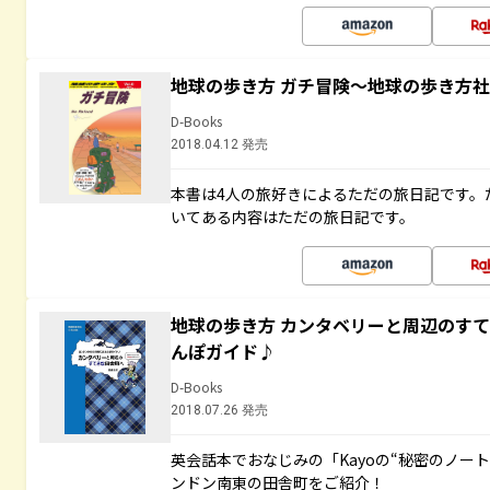
地球の歩き方 ガチ冒険～地球の歩き方
D-Books
2018.04.12 発売
本書は4人の旅好きによるただの旅日記です。
いてある内容はただの旅日記です。
地球の歩き方 カンタベリーと周辺のす
んぽガイド♪
D-Books
2018.07.26 発売
英会話本でおなじみの「Kayoの“秘密のノー
ンドン南東の田舎町をご紹介！