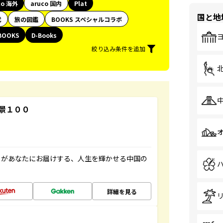
co 海外
aruco 国内
Plat
国と地
代
旅の図鑑
BOOKS スペシャルコラボ
BOOKS
D-Books
絞り込み条件を追加
景１００
」があなたにお届けする、人生を輝かせる中国の
詳細を見る