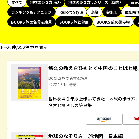
すべて
地球の歩き方 海外
地球の歩き方 Jシリーズ（国内）
aru
ランキング&テクニック
Resort Style
島旅
御朱印
歴史時
BOOKS 旅の名言＆絶景
BOOKS 旅と健康
BOOKS 旅の読み物
1〜20件/252件中 を表示
悠久の教えをひもとく中国のことばと絶
BOOKS 旅の名言＆絶景
2022.12.15 発売
世界を４０年以上歩いてきた「地球の歩き方
名言と癒やしの絶景集
地球のなぞり方 旅地図 日本編