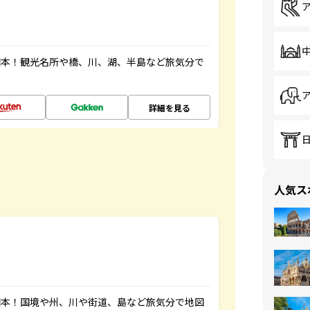
図本！観光名所や橋、川、湖、半島など旅気分で
詳細を見る
人気ス
図本！国境や州、川や街道、島など旅気分で地図