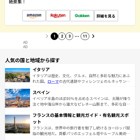
絶景集！
詳細を見る
…
1
2
3
11
AD
AD
人気の国と地域から探す
イタリア
イタリアは歴史、文化、グルメ、自然と多彩な魅力にあふ
れた国。
ローマ
の古代遺跡やフィレンツェのルネッサンス
美術、ヴェネツィアの運河など、歴史あるスポットはもち
スペイン
ろん、トスカーナの美しい田園風景やアマルフィ海岸の絶
景など、自然景観も見逃せない。観光の合間には、本場の
イベリア半島のほぼ80％を占めるスペインは、太陽が降り
ピザやパスタなど、絶品のイタリア料理を堪能することも
注ぐ地中海沿岸から雄大なピレネー山脈まで、多彩な自然
できる。朝目覚めてから夜眠るまで、すべての瞬間を楽し
と文化が詰まったヨーロッパ屈指の旅行先だ。多様な地域
フランスの基本情報と観光ガイド・有名観光スポ
ませてくれるイタリアで、忘れられない旅をしてみよう！
文化が根付くこの国では、情熱的なフラメンコ、熱気あふ
なお、新着のイタリア情報は
コンテンツ一覧
を参照してほ
れる闘牛、そして美味しいタパスが生活の一部となってい
ット
しい。
る。首都マドリードの洗練された雰囲気や、バルセロナの
フランスは、世界中の旅行者を魅了し続けるヨーロッパ屈
アートに溢れた街角から、地方では古代ローマ遺跡や中世
指の観光地だ。首都パリのエッフェル塔やルーブル美術館
の城塞都市、穏やかなビーチリゾートまで多彩な表情を見
といった象徴的なスポットから、田舎町の古風な美しさま