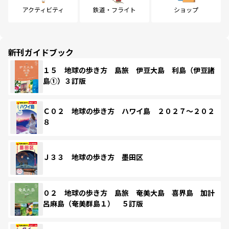
アクティビティ
鉄道・フライト
ショップ
新刊ガイドブック
１５ 地球の歩き方 島旅 伊豆大島 利島（伊豆諸
島①）３訂版
Ｃ０２ 地球の歩き方 ハワイ島 ２０２７～２０２
８
Ｊ３３ 地球の歩き方 墨田区
０２ 地球の歩き方 島旅 奄美大島 喜界島 加計
呂麻島（奄美群島１） ５訂版