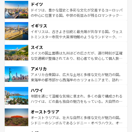
せる。地方によって風土や気候が異なるスペインはその個
ドイツ
で、幅広い魅力が詰まっている。華麗な宮殿、歴史的な大
性で訪れる人を魅了する。 なお、新着のスペイン情報は
コ
聖堂、美しいビーチ、そして豊かな自然が、訪れる者を心
ドイツは、豊かな歴史と多彩な文化が交差するヨーロッパ
ンテンツ一覧
を参照してほしい。
から魅了する。また、フランスは美食の国としても知ら
の中心に位置する国。中世の街並みが残るロマンチック街
れ、フランス料理はユネスコ無形文化遺産にも登録されて
道から、未来を先取りするようなモダンな都市まで多様な
イギリス
いる。シャンパンの発祥地であるランス、プロヴァンスの
顔を持つこの国は、どこを歩いても飽きることがない。ベ
香り高いラベンダー畑など、多彩な楽しみ方が可能だ。さ
ルリンの文化的活気、バイエルン州のアルプスの絶景、そ
イギリスは、古きよき伝統と最先端が共存する国。ウェス
らに、パリ以外の地域にも魅力が溢れており、どの街角に
してライン川沿いのワイン畑といった風景は必見。ビール
トミンスター寺院や大英博物館のようなランドマーク、歴
も豊かな歴史と文化が息づいている。パリ以外の個性あふ
とソーセージを味わいながら地元の人と過ごす楽しい時間
史ある大学都市、美しい丘陵地帯や牧歌的な風景など、エ
れる地方に足を運ぶとそれぞれで全く異なる文化を体験で
スイス
は、お酒好きな人にはぜひ体験してほしい。 なお、新着の
リアごとに異なる魅力がある。また、優雅なアフタヌーン
きるだろう。 なお、新着のフランス情報は
コンテンツ一覧
ドイツ情報は
コンテンツ一覧
を参照してほしい。
ティー、ビール好きにはたまらない英国パブ、サッカー観
スイスの国土面積は九州ほどの広さだが、運行時刻が正確
を参照してほしい。
戦など、本場だからこそできる体験も豊富。イギリスを旅
な交通網が整備されており、初心者でも安心して個人旅行
して楽しみつくそう。 なお、新着のイギリス情報は
コンテ
を楽しめる。日本同様に時刻表どおりの旅が可能だ。中世
アメリカ
ンツ一覧
を参照してほしい。
の建物がそのまま残る町や、スイスならではのユニークな
博物館もあり、アルプス観光だけでなく町歩きも満喫する
アメリカ合衆国は、広大な土地と多様な文化が魅力の国。
ことができる。国民の所得が高いため物価も高いが、旅行
東海岸の都市部から西海岸のカリフォルニアまで、訪れる
者向けの交通パス提供のサービスもあり、うまく活用すれ
場所ごとに異なる風景と体験が待っている。ニューヨーク
ハワイ
ば市内交通費無料で観光を楽しむこともできる。 なお、新
のような巨大都市は、観光、ショッピング、エンターテイ
着のスイス情報は
コンテンツ一覧
を参照してほしい。
ンメントが詰まった刺激的なスポットだ。一方、アメリカ
年間を通じて温暖な気候に恵まれ、多くの島で構成される
西部には大自然が広がり、グランドキャニオンやイエロー
ハワイは、どの島も独自の魅力をもっている。大自然の神
ストーン国立公園といった絶景が堪能できる。さらに、南
秘を感じたいなら、火山が生み出した壮大な景観を誇るハ
オーストラリア
部のニューオーリンズでは、音楽と美食が融合した独特の
ワイ島は見逃せない。また、定番の観光地といえばオアフ
文化が魅力。旅行者はアメリカの各地域で異なる魅力を楽
島だが、静かな自然を求めるならマウイ島やカウアイ島が
オーストラリアは、壮大な自然と多様な文化が魅力の国。
しみながら、その多様性と豊かな歴史を感じることができ
おすすめ。エメラルドグリーンに輝く海をはじめ、豊かな
シドニーのシンボルであるシドニー・オペラハウス、オー
るだろう。車でのロードトリップや列車の旅も、アメリカ
文化や歴史が息づいている。「アロハスピリット」と呼ば
ストラリア東海岸北部に広がる大サンゴ礁地帯グレートバ