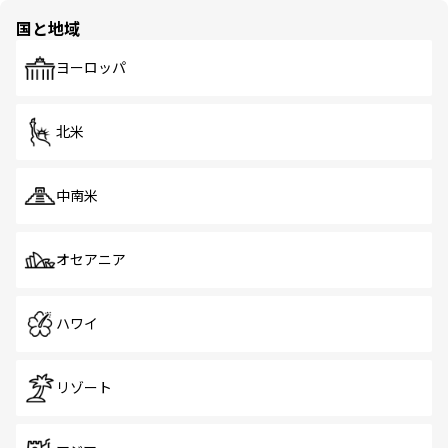
の多様性あふれるカラフルな町は、どこを歩いても新しい
国と地域
発見がある。さらに、治安のよさや充実した公共交通機関
も、旅行者にとっては魅力的なポイント。グルメも豊富
で、ホーカーズは地元の風情を楽しめる外せないスポット
ヨーロッパ
だ。訪れる人を飽きさせないシンガポールで、多様な魅力
を体感しよう。 なお、新着のシンガポール情報は
コンテン
ツ一覧
を参照してほしい。
北米
中南米
オセアニア
ハワイ
リゾート