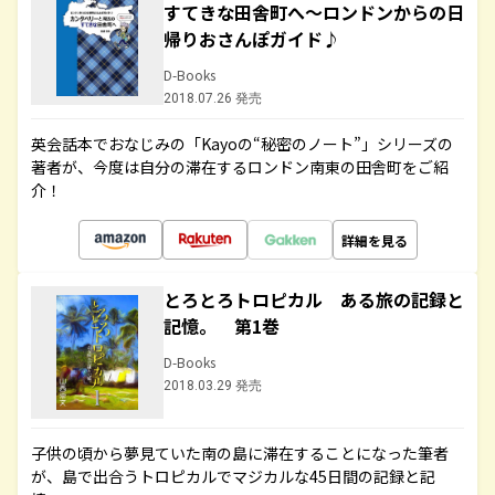
すてきな田舎町へ～ロンドンからの日
帰りおさんぽガイド♪
D-Books
2018.07.26 発売
英会話本でおなじみの「Kayoの“秘密のノート”」シリーズの
著者が、今度は自分の滞在するロンドン南東の田舎町をご紹
介！
詳細を見る
とろとろトロピカル ある旅の記録と
記憶。 第1巻
D-Books
2018.03.29 発売
子供の頃から夢見ていた南の島に滞在することになった筆者
が、島で出合うトロピカルでマジカルな45日間の記録と記