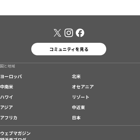
コミュニティを見る
国と地域
ヨーロッパ
北米
中南米
オセアニア
ハワイ
リゾート
アジア
中近東
アフリカ
日本
ウェブマガジン
特派員ブログ