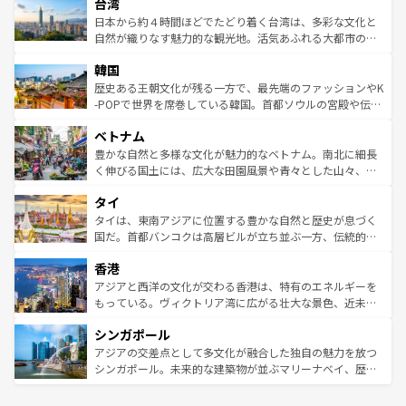
ならではの贅沢な旅のスタイルだ。 なお、新着のアメリカ
台湾
れるおもてなしの心で訪れる人々を迎えてくれるハワイの
リアリーフや大陸中央部にそびえるウルル（エアーズロッ
情報は
コンテンツ一覧
を参照してほしい。
人々、おいしいローカルフードやハワイアンミュージッ
ク）、タスマニアの美しい原生林やケアンズの熱帯雨林な
日本から約４時間ほどでたどり着く台湾は、多彩な文化と
ク、伝統的なフラダンスなど、すべてがハワイの魅力を彩
ど、見どころがたくさん。また、カフェやワイン、オージ
自然が織りなす魅力的な観光地。活気あふれる大都市の台
っている。訪れるたびに新しい発見と感動が待っているハ
ービーフなどの食文化も豊かで、美味しいものであふれて
北やノスタルジックな町並みが人気な九份（ジォウフェ
ワイを、存分に味わってほしい。 なお、新着のハワイ情報
韓国
いる。アクティビティも充実しており、サーフィンやダイ
ン）、静ひつな山岳地帯である台湾東部など、都市の喧騒
は
コンテンツ一覧
を参照してほしい。
ビング、ハイキングなど、アウトドア好きにはたまらな
と山間の静けさが共存しており、訪れる人に新しい発見と
歴史ある王朝文化が残る一方で、最先端のファッションやK
い。オーストラリアの多彩な魅力を存分に味わいつくそ
驚きをもたらしてくれる。また、奥深い台湾の食文化も魅
-POPで世界を席巻している韓国。首都ソウルの宮殿や伝統
う。 なお、新着のオーストラリア情報は
コンテンツ一覧
を
力で、夜市などの屋台グルメから高級料理、ヘルシーで美
家屋が並ぶエリアでは韓国の歴史と文化に浸ることがで
参照してほしい。
ベトナム
容にもいいと評判のスイーツなど、バラエティ豊かな料理
き、地方に足を延ばせば四季折々の自然美を楽しむことが
が味わえる。 なお、新着の台湾情報は
コンテンツ一覧
を参
できる。そして、キムチや焼肉、絶品のストリートフード
豊かな自然と多様な文化が魅力的なベトナム。南北に細長
照してほしい。
まで、さまざまな韓国料理が待っている。夜には、韓国な
く伸びる国土には、広大な田園風景や青々とした山々、世
らではのナイトライフも堪能できる。あたたかいホスピタ
界遺産に登録された壮大な自然景観が点在し、都市部では
タイ
リティに包まれながら、韓国の多彩な魅力を心ゆくまで味
急速な発展と共に伝統が息づく。ハノイの古い町並みやホ
わってみてほしい。 なお、新着の韓国情報は
コンテンツ一
ーチミン市のフランス統治時代の建物も、独特の雰囲気を
タイは、東南アジアに位置する豊かな自然と歴史が息づく
覧
を参照してほしい。
醸し出している。また、バラエティの豊かさとおいしさで
国だ。首都バンコクは高層ビルが立ち並ぶ一方、伝統的な
世界中の食通を魅了してやまないベトナム料理も魅力のひ
寺院や市場がいたるところに点在し、古きよき文化と現代
香港
とつ。フォーやバインミー、ベトナムコーヒーなどは、ぜ
の活気が交差している。北部ではチェンマイなどの山岳地
ひ現地で味わいたい。どの地域を訪れてもあたたかい人々
帯で自然と触れ合い、南部ではプーケットやクラビの美し
アジアと西洋の文化が交わる香港は、特有のエネルギーを
が旅行者を迎えてくれるので、きっと忘れられない旅にな
いビーチでリゾート気分を楽しむことができる。タイ料理
もっている。ヴィクトリア湾に広がる壮大な景色、近未来
るはずだ。 なお、新着のベトナム情報は
コンテンツ一覧
を
は世界的に有名で、屋台から高級レストランまで味覚を刺
的なアートスポット、そして歴史と現代が融合した町並
参照してほしい。
シンガポール
激する。気候は一年中温暖で、どの季節にも異なる楽しみ
み、どこを訪れても感動するはず。観光スポットが密集し
が待っている。親しみやすいタイの人々、仏教を中心とし
ており、効率よく見どころを回れるのも魅力。息をのむよ
アジアの交差点として多文化が融合した独自の魅力を放つ
た文化、そして多様な観光資源が、訪れる旅人を魅了し続
うな絶景から文化的な体験まで、香港を存分に楽しみ尽く
シンガポール。未来的な建築物が並ぶマリーナベイ、歴史
ける。 なお、新着のタイ情報は
コンテンツ一覧
を参照して
そう。 なお、新着の香港情報は
コンテンツ一覧
を参照して
と伝統を感じられるエスニックタウン、多数の緑豊かな公
ほしい。
ほしい。
園や自然保護区など、自然が調和した近代的な景観と文化