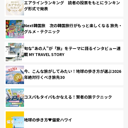
エアラインランキング 読者の投票をもとにランキン
グ形式で発表
Next韓国旅 次の韓国旅行がもっと楽しくなる 旅先・
グルメ・テクニック
旬な“あの人”が「旅」をテーマに語るインタビュー連
載 MY TRAVEL STORY
今、こんな旅がしてみたい！地球の歩き方が選ぶ2026
年絶対行くべき旅先30
コスパもタイパもかなえる！賢者の旅テクニック
地球の歩き方♥偏愛ハワイ