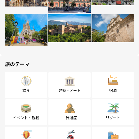
旅のテーマ
飲食
建築・アート
宿泊
イベント・観戦
世界遺産
リゾート