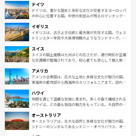
せる。地方によって風土や気候が異なるスペインはその個
ドイツ
で、幅広い魅力が詰まっている。華麗な宮殿、歴史的な大
性で訪れる人を魅了する。 なお、新着のスペイン情報は
コ
聖堂、美しいビーチ、そして豊かな自然が、訪れる者を心
ドイツは、豊かな歴史と多彩な文化が交差するヨーロッパ
ンテンツ一覧
を参照してほしい。
から魅了する。また、フランスは美食の国としても知ら
の中心に位置する国。中世の街並みが残るロマンチック街
れ、フランス料理はユネスコ無形文化遺産にも登録されて
道から、未来を先取りするようなモダンな都市まで多様な
イギリス
いる。シャンパンの発祥地であるランス、プロヴァンスの
顔を持つこの国は、どこを歩いても飽きることがない。ベ
香り高いラベンダー畑など、多彩な楽しみ方が可能だ。さ
ルリンの文化的活気、バイエルン州のアルプスの絶景、そ
イギリスは、古きよき伝統と最先端が共存する国。ウェス
らに、パリ以外の地域にも魅力が溢れており、どの街角に
してライン川沿いのワイン畑といった風景は必見。ビール
トミンスター寺院や大英博物館のようなランドマーク、歴
も豊かな歴史と文化が息づいている。パリ以外の個性あふ
とソーセージを味わいながら地元の人と過ごす楽しい時間
史ある大学都市、美しい丘陵地帯や牧歌的な風景など、エ
れる地方に足を運ぶとそれぞれで全く異なる文化を体験で
スイス
は、お酒好きな人にはぜひ体験してほしい。 なお、新着の
リアごとに異なる魅力がある。また、優雅なアフタヌーン
きるだろう。 なお、新着のフランス情報は
コンテンツ一覧
ドイツ情報は
コンテンツ一覧
を参照してほしい。
ティー、ビール好きにはたまらない英国パブ、サッカー観
スイスの国土面積は九州ほどの広さだが、運行時刻が正確
を参照してほしい。
戦など、本場だからこそできる体験も豊富。イギリスを旅
な交通網が整備されており、初心者でも安心して個人旅行
して楽しみつくそう。 なお、新着のイギリス情報は
コンテ
を楽しめる。日本同様に時刻表どおりの旅が可能だ。中世
アメリカ
ンツ一覧
を参照してほしい。
の建物がそのまま残る町や、スイスならではのユニークな
博物館もあり、アルプス観光だけでなく町歩きも満喫する
アメリカ合衆国は、広大な土地と多様な文化が魅力の国。
ことができる。国民の所得が高いため物価も高いが、旅行
東海岸の都市部から西海岸のカリフォルニアまで、訪れる
者向けの交通パス提供のサービスもあり、うまく活用すれ
場所ごとに異なる風景と体験が待っている。ニューヨーク
ハワイ
ば市内交通費無料で観光を楽しむこともできる。 なお、新
のような巨大都市は、観光、ショッピング、エンターテイ
着のスイス情報は
コンテンツ一覧
を参照してほしい。
ンメントが詰まった刺激的なスポットだ。一方、アメリカ
年間を通じて温暖な気候に恵まれ、多くの島で構成される
西部には大自然が広がり、グランドキャニオンやイエロー
ハワイは、どの島も独自の魅力をもっている。大自然の神
ストーン国立公園といった絶景が堪能できる。さらに、南
秘を感じたいなら、火山が生み出した壮大な景観を誇るハ
オーストラリア
部のニューオーリンズでは、音楽と美食が融合した独特の
ワイ島は見逃せない。また、定番の観光地といえばオアフ
文化が魅力。旅行者はアメリカの各地域で異なる魅力を楽
島だが、静かな自然を求めるならマウイ島やカウアイ島が
オーストラリアは、壮大な自然と多様な文化が魅力の国。
しみながら、その多様性と豊かな歴史を感じることができ
おすすめ。エメラルドグリーンに輝く海をはじめ、豊かな
シドニーのシンボルであるシドニー・オペラハウス、オー
るだろう。車でのロードトリップや列車の旅も、アメリカ
文化や歴史が息づいている。「アロハスピリット」と呼ば
ストラリア東海岸北部に広がる大サンゴ礁地帯グレートバ