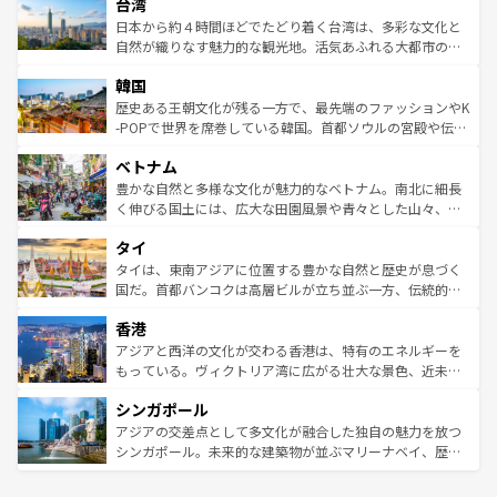
ならではの贅沢な旅のスタイルだ。 なお、新着のアメリカ
台湾
れるおもてなしの心で訪れる人々を迎えてくれるハワイの
リアリーフや大陸中央部にそびえるウルル（エアーズロッ
情報は
コンテンツ一覧
を参照してほしい。
人々、おいしいローカルフードやハワイアンミュージッ
ク）、タスマニアの美しい原生林やケアンズの熱帯雨林な
日本から約４時間ほどでたどり着く台湾は、多彩な文化と
ク、伝統的なフラダンスなど、すべてがハワイの魅力を彩
ど、見どころがたくさん。また、カフェやワイン、オージ
自然が織りなす魅力的な観光地。活気あふれる大都市の台
っている。訪れるたびに新しい発見と感動が待っているハ
ービーフなどの食文化も豊かで、美味しいものであふれて
北やノスタルジックな町並みが人気な九份（ジォウフェ
ワイを、存分に味わってほしい。 なお、新着のハワイ情報
韓国
いる。アクティビティも充実しており、サーフィンやダイ
ン）、静ひつな山岳地帯である台湾東部など、都市の喧騒
は
コンテンツ一覧
を参照してほしい。
ビング、ハイキングなど、アウトドア好きにはたまらな
と山間の静けさが共存しており、訪れる人に新しい発見と
歴史ある王朝文化が残る一方で、最先端のファッションやK
い。オーストラリアの多彩な魅力を存分に味わいつくそ
驚きをもたらしてくれる。また、奥深い台湾の食文化も魅
-POPで世界を席巻している韓国。首都ソウルの宮殿や伝統
う。 なお、新着のオーストラリア情報は
コンテンツ一覧
を
力で、夜市などの屋台グルメから高級料理、ヘルシーで美
家屋が並ぶエリアでは韓国の歴史と文化に浸ることがで
参照してほしい。
ベトナム
容にもいいと評判のスイーツなど、バラエティ豊かな料理
き、地方に足を延ばせば四季折々の自然美を楽しむことが
が味わえる。 なお、新着の台湾情報は
コンテンツ一覧
を参
できる。そして、キムチや焼肉、絶品のストリートフード
豊かな自然と多様な文化が魅力的なベトナム。南北に細長
照してほしい。
まで、さまざまな韓国料理が待っている。夜には、韓国な
く伸びる国土には、広大な田園風景や青々とした山々、世
らではのナイトライフも堪能できる。あたたかいホスピタ
界遺産に登録された壮大な自然景観が点在し、都市部では
タイ
リティに包まれながら、韓国の多彩な魅力を心ゆくまで味
急速な発展と共に伝統が息づく。ハノイの古い町並みやホ
わってみてほしい。 なお、新着の韓国情報は
コンテンツ一
ーチミン市のフランス統治時代の建物も、独特の雰囲気を
タイは、東南アジアに位置する豊かな自然と歴史が息づく
覧
を参照してほしい。
醸し出している。また、バラエティの豊かさとおいしさで
国だ。首都バンコクは高層ビルが立ち並ぶ一方、伝統的な
世界中の食通を魅了してやまないベトナム料理も魅力のひ
寺院や市場がいたるところに点在し、古きよき文化と現代
香港
とつ。フォーやバインミー、ベトナムコーヒーなどは、ぜ
の活気が交差している。北部ではチェンマイなどの山岳地
ひ現地で味わいたい。どの地域を訪れてもあたたかい人々
帯で自然と触れ合い、南部ではプーケットやクラビの美し
アジアと西洋の文化が交わる香港は、特有のエネルギーを
が旅行者を迎えてくれるので、きっと忘れられない旅にな
いビーチでリゾート気分を楽しむことができる。タイ料理
もっている。ヴィクトリア湾に広がる壮大な景色、近未来
るはずだ。 なお、新着のベトナム情報は
コンテンツ一覧
を
は世界的に有名で、屋台から高級レストランまで味覚を刺
的なアートスポット、そして歴史と現代が融合した町並
参照してほしい。
シンガポール
激する。気候は一年中温暖で、どの季節にも異なる楽しみ
み、どこを訪れても感動するはず。観光スポットが密集し
が待っている。親しみやすいタイの人々、仏教を中心とし
ており、効率よく見どころを回れるのも魅力。息をのむよ
アジアの交差点として多文化が融合した独自の魅力を放つ
た文化、そして多様な観光資源が、訪れる旅人を魅了し続
うな絶景から文化的な体験まで、香港を存分に楽しみ尽く
シンガポール。未来的な建築物が並ぶマリーナベイ、歴史
ける。 なお、新着のタイ情報は
コンテンツ一覧
を参照して
そう。 なお、新着の香港情報は
コンテンツ一覧
を参照して
と伝統を感じられるエスニックタウン、多数の緑豊かな公
ほしい。
ほしい。
園や自然保護区など、自然が調和した近代的な景観と文化