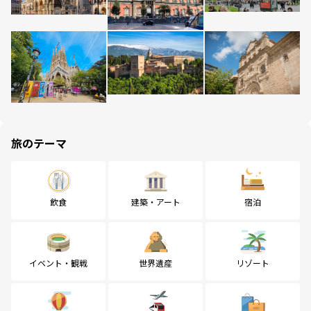
旅のテーマ
飲食
建築・アート
宿泊
イベント・観戦
世界遺産
リゾート