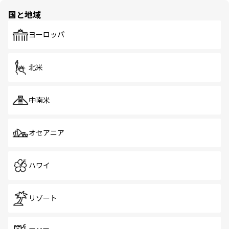
の多様性あふれるカラフルな町は、どこを歩いても新しい
国と地域
発見がある。さらに、治安のよさや充実した公共交通機関
も、旅行者にとっては魅力的なポイント。グルメも豊富
で、ホーカーズは地元の風情を楽しめる外せないスポット
ヨーロッパ
だ。訪れる人を飽きさせないシンガポールで、多様な魅力
を体感しよう。 なお、新着のシンガポール情報は
コンテン
ツ一覧
を参照してほしい。
北米
中南米
オセアニア
ハワイ
リゾート