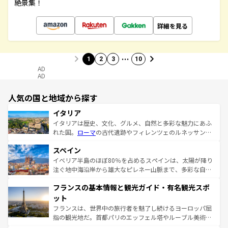
絶景集！
詳細を見る
…
1
2
3
10
AD
AD
人気の国と地域から探す
イタリア
イタリアは歴史、文化、グルメ、自然と多彩な魅力にあふ
れた国。
ローマ
の古代遺跡やフィレンツェのルネッサンス
美術、ヴェネツィアの運河など、歴史あるスポットはもち
スペイン
ろん、トスカーナの美しい田園風景やアマルフィ海岸の絶
景など、自然景観も見逃せない。観光の合間には、本場の
イベリア半島のほぼ80％を占めるスペインは、太陽が降り
ピザやパスタなど、絶品のイタリア料理を堪能することも
注ぐ地中海沿岸から雄大なピレネー山脈まで、多彩な自然
できる。朝目覚めてから夜眠るまで、すべての瞬間を楽し
と文化が詰まったヨーロッパ屈指の旅行先だ。多様な地域
フランスの基本情報と観光ガイド・有名観光スポ
ませてくれるイタリアで、忘れられない旅をしてみよう！
文化が根付くこの国では、情熱的なフラメンコ、熱気あふ
なお、新着のイタリア情報は
コンテンツ一覧
を参照してほ
れる闘牛、そして美味しいタパスが生活の一部となってい
ット
しい。
る。首都マドリードの洗練された雰囲気や、バルセロナの
フランスは、世界中の旅行者を魅了し続けるヨーロッパ屈
アートに溢れた街角から、地方では古代ローマ遺跡や中世
指の観光地だ。首都パリのエッフェル塔やルーブル美術館
の城塞都市、穏やかなビーチリゾートまで多彩な表情を見
といった象徴的なスポットから、田舎町の古風な美しさま