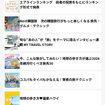
エアラインランキング 読者の投票をもとにランキン
グ形式で発表
Next韓国旅 次の韓国旅行がもっと楽しくなる 旅先・
グルメ・テクニック
旬な“あの人”が「旅」をテーマに語るインタビュー連
載 MY TRAVEL STORY
今、こんな旅がしてみたい！地球の歩き方が選ぶ2026
年絶対行くべき旅先30
コスパもタイパもかなえる！賢者の旅テクニック
地球の歩き方♥偏愛ハワイ