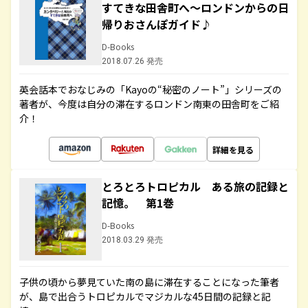
すてきな田舎町へ～ロンドンからの日
帰りおさんぽガイド♪
D-Books
2018.07.26 発売
英会話本でおなじみの「Kayoの“秘密のノート”」シリーズの
著者が、今度は自分の滞在するロンドン南東の田舎町をご紹
介！
詳細を見る
とろとろトロピカル ある旅の記録と
記憶。 第1巻
D-Books
2018.03.29 発売
子供の頃から夢見ていた南の島に滞在することになった筆者
が、島で出合うトロピカルでマジカルな45日間の記録と記