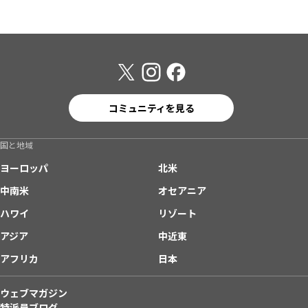
コミュニティを見る
国と地域
ヨーロッパ
北米
中南米
オセアニア
ハワイ
リゾート
アジア
中近東
アフリカ
日本
ウェブマガジン
特派員ブログ