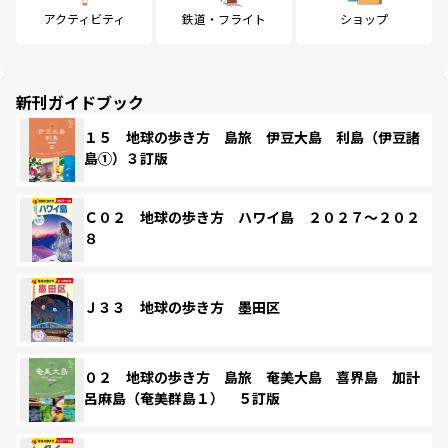
アクティビティ
鉄道・フライト
ショップ
新刊ガイドブック
１５ 地球の歩き方 島旅 伊豆大島 利島（伊豆諸
島①）３訂版
Ｃ０２ 地球の歩き方 ハワイ島 ２０２７～２０２
８
Ｊ３３ 地球の歩き方 墨田区
０２ 地球の歩き方 島旅 奄美大島 喜界島 加計
呂麻島（奄美群島１） ５訂版