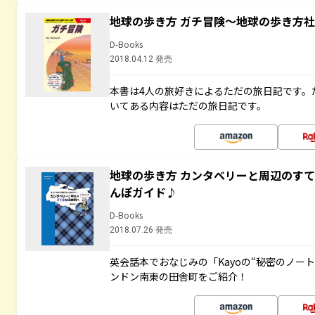
地球の歩き方 ガチ冒険～地球の歩き方
D-Books
2018.04.12 発売
本書は4人の旅好きによるただの旅日記です。
いてある内容はただの旅日記です。
地球の歩き方 カンタベリーと周辺のす
んぽガイド♪
D-Books
2018.07.26 発売
英会話本でおなじみの「Kayoの“秘密のノー
ンドン南東の田舎町をご紹介！