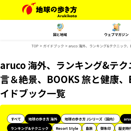
国と地域
ウェブマガジン
TOP
ガイドブック
aruco 海外、ランキング&テクニック、B
aruco 海外、ランキング&テク
言＆絶景、BOOKS 旅と健康、B
イドブック一覧
すべて
地球の歩き方 海外
地球の歩き方 Jシリーズ（国内）
aru
ランキング&テクニック
Resort Style
島旅
御朱印
歴史時