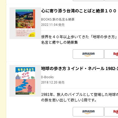
心に寄り添う台湾のことばと絶景１００
BOOKS 旅の名言＆絶景
2022.11.04 発売
世界を４０年以上歩いてきた「地球の歩き方
名言と癒やしの絶景集
地球の歩き方 3 インド・ネパール 1982
D-Books
2018.12.20 発売
1981年、旅人のバイブルとして登場した地
の旅を思い出して欲しい1冊です。