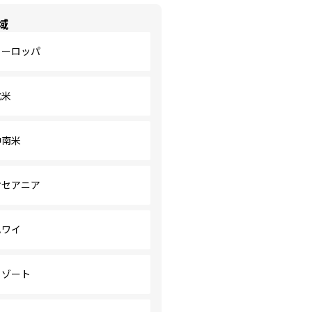
域
ヨーロッパ
北米
中南米
オセアニア
ハワイ
リゾート