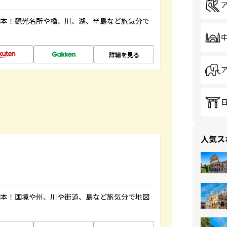
図本！観光名所や橋、川、湖、半島など旅気分で
詳細を見る
人気ス
図本！国境や州、川や街道、島など旅気分で地図