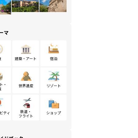
ーマ
食
建築・アート
宿泊
ト・
世界遺産
リゾート
戦
鉄道・
ビティ
ショップ
フライト