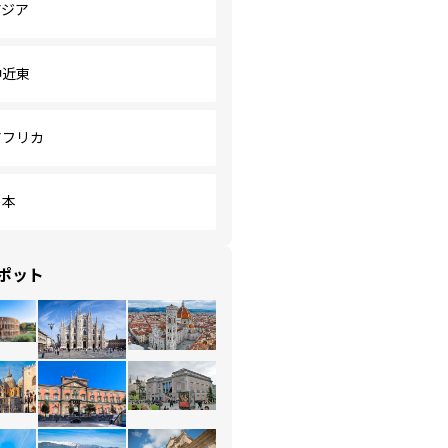
アジア
中近東
アフリカ
日本
ポット