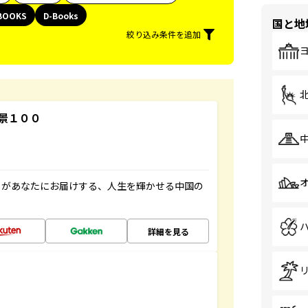
BOOKS
D-Books
国と地
絞り込み条件を追加
景１００
」があなたにお届けする、人生を輝かせる中国の
詳細を見る