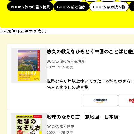
BOOKS 旅の名言＆絶景
BOOKS 旅と健康
BOOKS 旅の読み物
1〜20件/161件中 を表示
悠久の教えをひもとく中国のことばと絶
BOOKS 旅の名言＆絶景
2022.12.15 発売
世界を４０年以上歩いてきた「地球の歩き方
名言と癒やしの絶景集
地球のなぞり方 旅地図 日本編
BOOKS 旅と健康
2022.11.25 発売