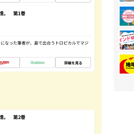
憶。 第1巻
とになった筆者が、島で出合うトロピカルでマジ
詳細を見る
憶。 第2巻